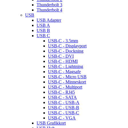
Thunderbolt 3
Thunderbolt 4
USB
USB Adapter
USB A
USB B
USB C
USB-C - 3.5mm
USB-C - Displayport
USB-C - Dockning
USB-C - DVI
USB-C - HDMI
USB-C - Lightning
USB-C - Magsafe
USB-C - Micro USB
USB-C - Minneskort
USB-C - Multiport
USB-C - RJ45
USB-C - SATA
USB-C - USB-A
USB-C - USB-B
USB-C - USB-C
USB-C - VGA
USB Grafikkort