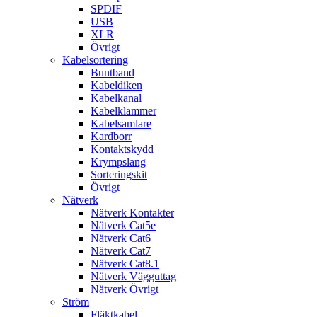
SPDIF
USB
XLR
Övrigt
Kabelsortering
Buntband
Kabeldiken
Kabelkanal
Kabelklammer
Kabelsamlare
Kardborr
Kontaktskydd
Krympslang
Sorteringskit
Övrigt
Nätverk
Nätverk Kontakter
Nätverk Cat5e
Nätverk Cat6
Nätverk Cat7
Nätverk Cat8.1
Nätverk Vägguttag
Nätverk Övrigt
Ström
Fläktkabel