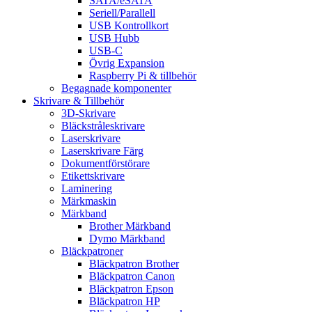
SATA/eSATA
Seriell/Parallell
USB Kontrollkort
USB Hubb
USB-C
Övrig Expansion
Raspberry Pi & tillbehör
Begagnade komponenter
Skrivare & Tillbehör
3D-Skrivare
Bläckstråleskrivare
Laserskrivare
Laserskrivare Färg
Dokumentförstörare
Etikettskrivare
Laminering
Märkmaskin
Märkband
Brother Märkband
Dymo Märkband
Bläckpatroner
Bläckpatron Brother
Bläckpatron Canon
Bläckpatron Epson
Bläckpatron HP