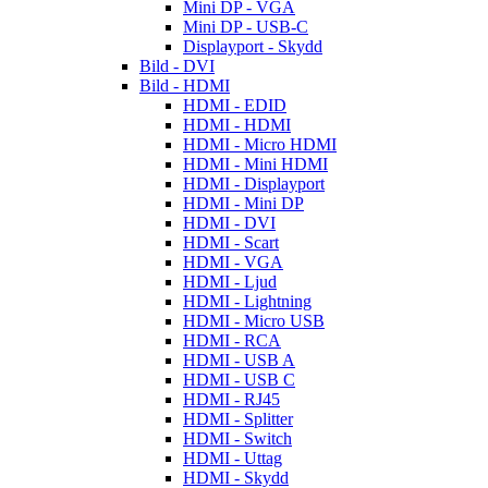
Mini DP - VGA
Mini DP - USB-C
Displayport - Skydd
Bild - DVI
Bild - HDMI
HDMI - EDID
HDMI - HDMI
HDMI - Micro HDMI
HDMI - Mini HDMI
HDMI - Displayport
HDMI - Mini DP
HDMI - DVI
HDMI - Scart
HDMI - VGA
HDMI - Ljud
HDMI - Lightning
HDMI - Micro USB
HDMI - RCA
HDMI - USB A
HDMI - USB C
HDMI - RJ45
HDMI - Splitter
HDMI - Switch
HDMI - Uttag
HDMI - Skydd