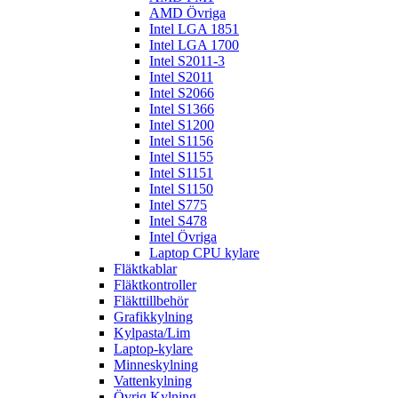
AMD Övriga
Intel LGA 1851
Intel LGA 1700
Intel S2011-3
Intel S2011
Intel S2066
Intel S1366
Intel S1200
Intel S1156
Intel S1155
Intel S1151
Intel S1150
Intel S775
Intel S478
Intel Övriga
Laptop CPU kylare
Fläktkablar
Fläktkontroller
Fläkttillbehör
Grafikkylning
Kylpasta/Lim
Laptop-kylare
Minneskylning
Vattenkylning
Övrig Kylning