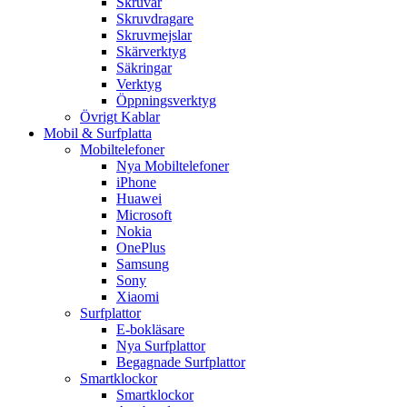
Skruvar
Skruvdragare
Skruvmejslar
Skärverktyg
Säkringar
Verktyg
Öppningsverktyg
Övrigt Kablar
Mobil & Surfplatta
Mobiltelefoner
Nya Mobiltelefoner
iPhone
Huawei
Microsoft
Nokia
OnePlus
Samsung
Sony
Xiaomi
Surfplattor
E-bokläsare
Nya Surfplattor
Begagnade Surfplattor
Smartklockor
Smartklockor