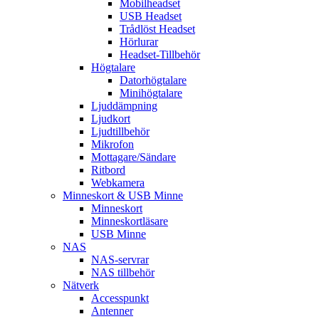
Mobilheadset
USB Headset
Trådlöst Headset
Hörlurar
Headset-Tillbehör
Högtalare
Datorhögtalare
Minihögtalare
Ljuddämpning
Ljudkort
Ljudtillbehör
Mikrofon
Mottagare/Sändare
Ritbord
Webkamera
Minneskort & USB Minne
Minneskort
Minneskortläsare
USB Minne
NAS
NAS-servrar
NAS tillbehör
Nätverk
Accesspunkt
Antenner