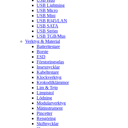
USB Hub
USB Lightning
USB Micro
USB Mini
USB RJ45/LAN
USB SATA
USB Ström
USB TGB/Mus
Verktyg & Material
Batteritestare
Borste
ESD
Förstoringsglas
Insexnycklar
Kabeltestare
Klockverktyg
Krokodilklämmor
Lim & Tejp
Limpistol
Lödning
Modularverktyg
Mätinstrument
Pincetter
Rengöring
Skiftnycklar