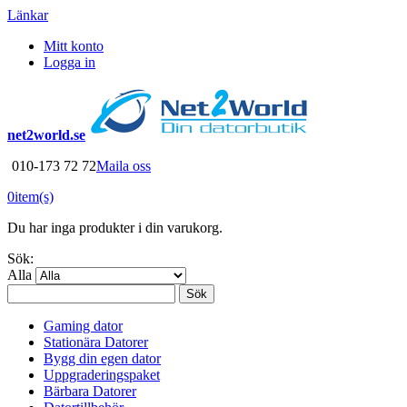
Länkar
Mitt konto
Logga in
net2world.se
010-173 72 72
Maila oss
0
item(s)
Du har inga produkter i din varukorg.
Sök:
Alla
Sök
Gaming dator
Stationära Datorer
Bygg din egen dator
Uppgraderingspaket
Bärbara Datorer