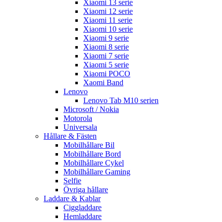
Xiaomi 13 serie
Xiaomi 12 serie
Xiaomi 11 serie
Xiaomi 10 serie
Xiaomi 9 serie
Xiaomi 8 serie
Xiaomi 7 serie
Xiaomi 5 serie
Xiaomi POCO
Xaomi Band
Lenovo
Lenovo Tab M10 serien
Microsoft / Nokia
Motorola
Universala
Hållare & Fästen
Mobilhållare Bil
Mobilhållare Bord
Mobilhållare Cykel
Mobilhållare Gaming
Selfie
Övriga hållare
Laddare & Kablar
Ciggladdare
Hemladdare