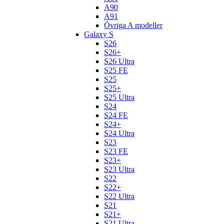
A90
A91
Övriga A modeller
Galaxy S
S26
S26+
S26 Ultra
S25 FE
S25
S25+
S25 Ultra
S24
S24 FE
S24+
S24 Ultra
S23
S23 FE
S23+
S23 Ultra
S22
S22+
S22 Ultra
S21
S21+
S21 Ultra