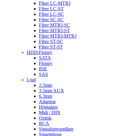
Fiber LC-MTRJ
Fiber LC-ST
Fiber LC-SC
Fiber SC-SC
Fiber MTRJ-SC
Fiber MTRJ-ST
Fiber MTRJ-MTRJ
Fiber ST-SC
Fiber ST-ST
HDD/Floppy
SATA
Floppy
IDE
SAS
Ljud
2.5mm
3.5mm AUX
6.3mm
Adaptrar
Högtalare
Midi / DIN
Optisk
RCA
Signalomvandlare
Smartphone