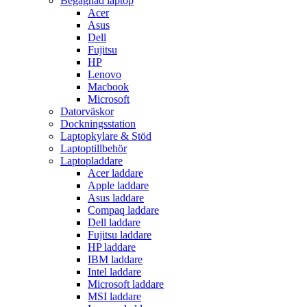
Begagnad laptop
Acer
Asus
Dell
Fujitsu
HP
Lenovo
Macbook
Microsoft
Datorväskor
Dockningsstation
Laptopkylare & Stöd
Laptoptillbehör
Laptopladdare
Acer laddare
Apple laddare
Asus laddare
Compaq laddare
Dell laddare
Fujitsu laddare
HP laddare
IBM laddare
Intel laddare
Microsoft laddare
MSI laddare