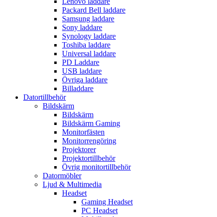
Lenovo laddare
Packard Bell laddare
Samsung laddare
Sony laddare
Synology laddare
Toshiba laddare
Universal laddare
PD Laddare
USB laddare
Övriga laddare
Billaddare
Datortillbehör
Bildskärm
Bildskärm
Bildskärm Gaming
Monitorfästen
Monitorrengöring
Projektorer
Projektortillbehör
Övrig monitortillbehör
Datormöbler
Ljud & Multimedia
Headset
Gaming Headset
PC Headset