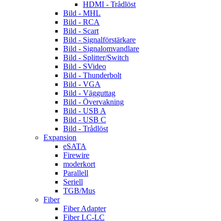
HDMI - Trådlöst
Bild - MHL
Bild - RCA
Bild - Scart
Bild - Signalförstärkare
Bild - Signalomvandlare
Bild - Splitter/Switch
Bild - SVideo
Bild - Thunderbolt
Bild - VGA
Bild - Vägguttag
Bild - Övervakning
Bild - USB A
Bild - USB C
Bild - Trådlöst
Expansion
eSATA
Firewire
moderkort
Parallell
Seriell
TGB/Mus
Fiber
Fiber Adapter
Fiber LC-LC