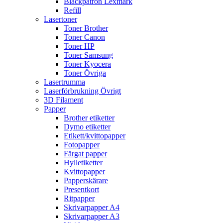
Bläckpatron Lexmark
Refill
Lasertoner
Toner Brother
Toner Canon
Toner HP
Toner Samsung
Toner Kyocera
Toner Övriga
Lasertrumma
Laserförbrukning Övrigt
3D Filament
Papper
Brother etiketter
Dymo etiketter
Etikett/kvittopapper
Fotopapper
Färgat papper
Hylletiketter
Kvittopapper
Papperskärare
Presentkort
Ritpapper
Skrivarpapper A4
Skrivarpapper A3