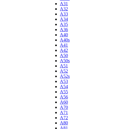
A31
A32
A33
A34
A35
A36
A40
A40s
A41
A42
A50
A50s
A51
A52
A52s
A53
A54
A55
A56
A60
A70
A71
A72
A80
A81