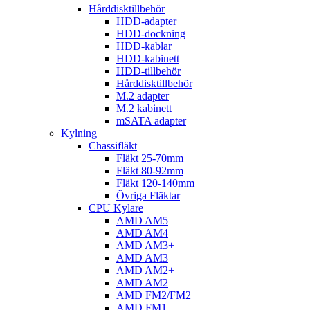
Hårddisktillbehör
HDD-adapter
HDD-dockning
HDD-kablar
HDD-kabinett
HDD-tillbehör
Hårddisktillbehör
M.2 adapter
M.2 kabinett
mSATA adapter
Kylning
Chassifläkt
Fläkt 25-70mm
Fläkt 80-92mm
Fläkt 120-140mm
Övriga Fläktar
CPU Kylare
AMD AM5
AMD AM4
AMD AM3+
AMD AM3
AMD AM2+
AMD AM2
AMD FM2/FM2+
AMD FM1