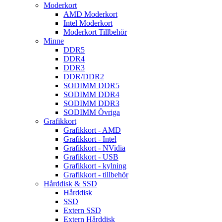
Moderkort
AMD Moderkort
Intel Moderkort
Moderkort Tillbehör
Minne
DDR5
DDR4
DDR3
DDR/DDR2
SODIMM DDR5
SODIMM DDR4
SODIMM DDR3
SODIMM Övriga
Grafikkort
Grafikkort - AMD
Grafikkort - Intel
Grafikkort - NVidia
Grafikkort - USB
Grafikkort - kylning
Grafikkort - tillbehör
Hårddisk & SSD
Hårddisk
SSD
Extern SSD
Extern Hårddisk