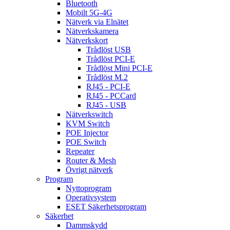
Bluetooth
Mobilt 5G-4G
Nätverk via Elnätet
Nätverkskamera
Nätverkskort
Trådlöst USB
Trådlöst PCI-E
Trådlöst Mini PCI-E
Trådlöst M.2
RJ45 - PCI-E
RJ45 - PCCard
RJ45 - USB
Nätverkswitch
KVM Switch
POE Injector
POE Switch
Repeater
Router & Mesh
Övrigt nätverk
Program
Nyttoprogram
Operativsystem
ESET Säkerhetsprogram
Säkerhet
Dammskydd