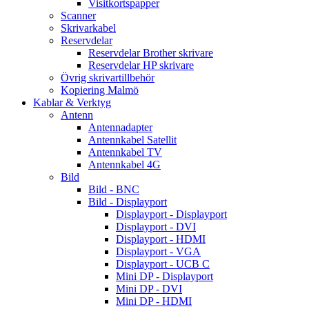
Visitkortspapper
Scanner
Skrivarkabel
Reservdelar
Reservdelar Brother skrivare
Reservdelar HP skrivare
Övrig skrivartillbehör
Kopiering Malmö
Kablar & Verktyg
Antenn
Antennadapter
Antennkabel Satellit
Antennkabel TV
Antennkabel 4G
Bild
Bild - BNC
Bild - Displayport
Displayport - Displayport
Displayport - DVI
Displayport - HDMI
Displayport - VGA
Displayport - UCB C
Mini DP - Displayport
Mini DP - DVI
Mini DP - HDMI