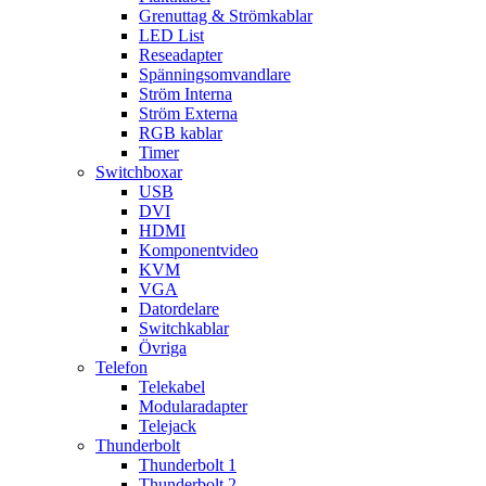
Grenuttag & Strömkablar
LED List
Reseadapter
Spänningsomvandlare
Ström Interna
Ström Externa
RGB kablar
Timer
Switchboxar
USB
DVI
HDMI
Komponentvideo
KVM
VGA
Datordelare
Switchkablar
Övriga
Telefon
Telekabel
Modularadapter
Telejack
Thunderbolt
Thunderbolt 1
Thunderbolt 2