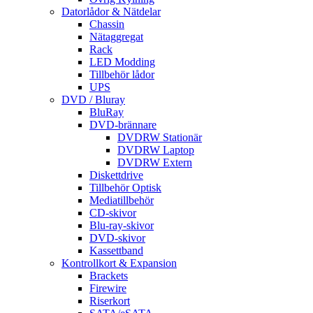
Datorlådor & Nätdelar
Chassin
Nätaggregat
Rack
LED Modding
Tillbehör lådor
UPS
DVD / Bluray
BluRay
DVD-brännare
DVDRW Stationär
DVDRW Laptop
DVDRW Extern
Diskettdrive
Tillbehör Optisk
Mediatillbehör
CD-skivor
Blu-ray-skivor
DVD-skivor
Kassettband
Kontrollkort & Expansion
Brackets
Firewire
Riserkort