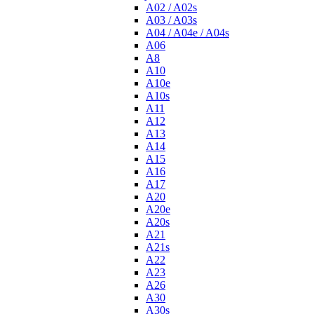
A02 / A02s
A03 / A03s
A04 / A04e / A04s
A06
A8
A10
A10e
A10s
A11
A12
A13
A14
A15
A16
A17
A20
A20e
A20s
A21
A21s
A22
A23
A26
A30
A30s