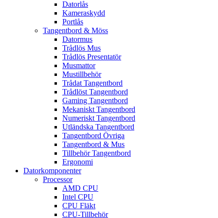
Datorlås
Kameraskydd
Portlås
Tangentbord & Möss
Datormus
Trådlös Mus
Trådlös Presentatör
Musmattor
Mustillbehör
Trådat Tangentbord
Trådlöst Tangentbord
Gaming Tangentbord
Mekaniskt Tangentbord
Numeriskt Tangentbord
Utländska Tangentbord
Tangentbord Övriga
Tangentbord & Mus
Tillbehör Tangentbord
Ergonomi
Datorkomponenter
Processor
AMD CPU
Intel CPU
CPU Fläkt
CPU-Tillbehör