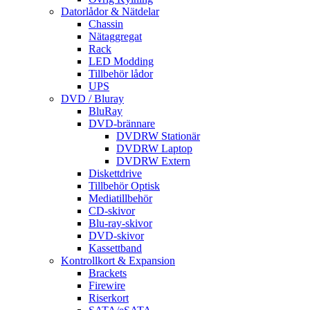
Datorlådor & Nätdelar
Chassin
Nätaggregat
Rack
LED Modding
Tillbehör lådor
UPS
DVD / Bluray
BluRay
DVD-brännare
DVDRW Stationär
DVDRW Laptop
DVDRW Extern
Diskettdrive
Tillbehör Optisk
Mediatillbehör
CD-skivor
Blu-ray-skivor
DVD-skivor
Kassettband
Kontrollkort & Expansion
Brackets
Firewire
Riserkort