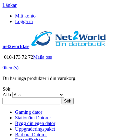
Länkar
Mitt konto
Logga in
net2world.se
010-173 72 72
Maila oss
0
item(s)
Du har inga produkter i din varukorg.
Sök:
Alla
Sök
Gaming dator
Stationära Datorer
Bygg din egen dator
Uppgraderingspaket
Bärbara Datorer