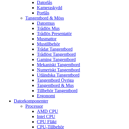
Datorlås
Kameraskydd
Portlås
Tangentbord & Möss
Datormus
Trådlös Mus
Trådlös Presentatör
Musmattor
Mustillbehör
Trådat Tangentbord
Trådlöst Tangentbord
Gaming Tangentbord
Mekaniskt Tangentbord
Numeriskt Tangentbord
Utländska Tangentbord
Tangentbord Övriga
Tangentbord & Mus
Tillbehör Tangentbord
Ergonomi
Datorkomponenter
Processor
AMD CPU
Intel CPU
CPU Fläkt
CPU-Tillbehör