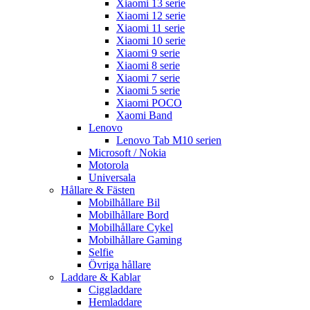
Xiaomi 13 serie
Xiaomi 12 serie
Xiaomi 11 serie
Xiaomi 10 serie
Xiaomi 9 serie
Xiaomi 8 serie
Xiaomi 7 serie
Xiaomi 5 serie
Xiaomi POCO
Xaomi Band
Lenovo
Lenovo Tab M10 serien
Microsoft / Nokia
Motorola
Universala
Hållare & Fästen
Mobilhållare Bil
Mobilhållare Bord
Mobilhållare Cykel
Mobilhållare Gaming
Selfie
Övriga hållare
Laddare & Kablar
Ciggladdare
Hemladdare