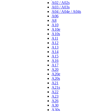
A02 / A02s
A03 / A03s
A04 / A04e / A04s
A06
A8
A10
A10e
A10s
A11
A12
A13
A14
A15
A16
A17
A20
A20e
A20s
A21
A21s
A22
A23
A26
A30
A30s