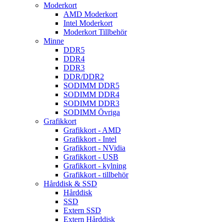
Moderkort
AMD Moderkort
Intel Moderkort
Moderkort Tillbehör
Minne
DDR5
DDR4
DDR3
DDR/DDR2
SODIMM DDR5
SODIMM DDR4
SODIMM DDR3
SODIMM Övriga
Grafikkort
Grafikkort - AMD
Grafikkort - Intel
Grafikkort - NVidia
Grafikkort - USB
Grafikkort - kylning
Grafikkort - tillbehör
Hårddisk & SSD
Hårddisk
SSD
Extern SSD
Extern Hårddisk