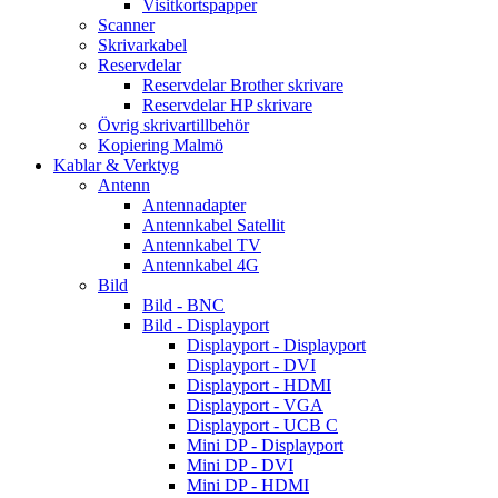
Visitkortspapper
Scanner
Skrivarkabel
Reservdelar
Reservdelar Brother skrivare
Reservdelar HP skrivare
Övrig skrivartillbehör
Kopiering Malmö
Kablar & Verktyg
Antenn
Antennadapter
Antennkabel Satellit
Antennkabel TV
Antennkabel 4G
Bild
Bild - BNC
Bild - Displayport
Displayport - Displayport
Displayport - DVI
Displayport - HDMI
Displayport - VGA
Displayport - UCB C
Mini DP - Displayport
Mini DP - DVI
Mini DP - HDMI