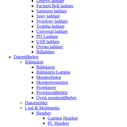
Lenovo laddare
Packard Bell laddare
Samsung laddare
Sony laddare
Synology laddare
Toshiba laddare
Universal laddare
PD Laddare
USB laddare
Övriga laddare
Billaddare
Datortillbehör
Bildskärm
Bildskärm
Bildskärm Gaming
Monitorfästen
Monitorrengöring
Projektorer
Projektortillbehör
Övrig monitortillbehör
Datormöbler
Ljud & Multimedia
Headset
Gaming Headset
PC Headset