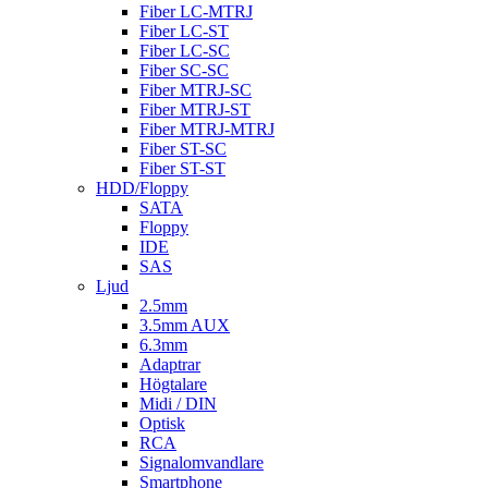
Fiber LC-MTRJ
Fiber LC-ST
Fiber LC-SC
Fiber SC-SC
Fiber MTRJ-SC
Fiber MTRJ-ST
Fiber MTRJ-MTRJ
Fiber ST-SC
Fiber ST-ST
HDD/Floppy
SATA
Floppy
IDE
SAS
Ljud
2.5mm
3.5mm AUX
6.3mm
Adaptrar
Högtalare
Midi / DIN
Optisk
RCA
Signalomvandlare
Smartphone