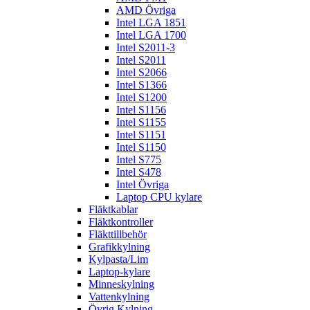
AMD Övriga
Intel LGA 1851
Intel LGA 1700
Intel S2011-3
Intel S2011
Intel S2066
Intel S1366
Intel S1200
Intel S1156
Intel S1155
Intel S1151
Intel S1150
Intel S775
Intel S478
Intel Övriga
Laptop CPU kylare
Fläktkablar
Fläktkontroller
Fläkttillbehör
Grafikkylning
Kylpasta/Lim
Laptop-kylare
Minneskylning
Vattenkylning
Övrig Kylning