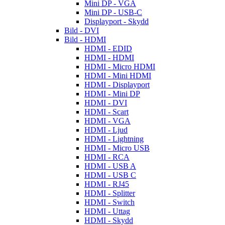
Mini DP - VGA
Mini DP - USB-C
Displayport - Skydd
Bild - DVI
Bild - HDMI
HDMI - EDID
HDMI - HDMI
HDMI - Micro HDMI
HDMI - Mini HDMI
HDMI - Displayport
HDMI - Mini DP
HDMI - DVI
HDMI - Scart
HDMI - VGA
HDMI - Ljud
HDMI - Lightning
HDMI - Micro USB
HDMI - RCA
HDMI - USB A
HDMI - USB C
HDMI - RJ45
HDMI - Splitter
HDMI - Switch
HDMI - Uttag
HDMI - Skydd