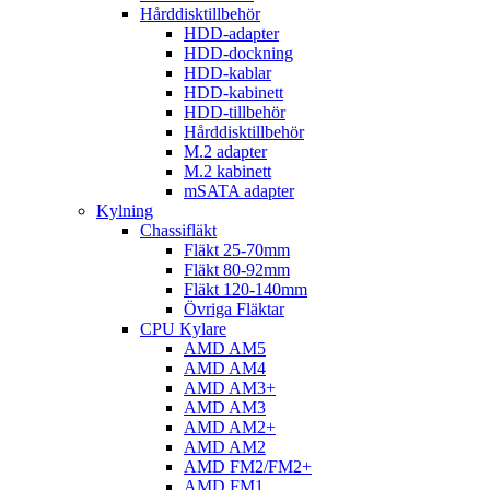
Hårddisktillbehör
HDD-adapter
HDD-dockning
HDD-kablar
HDD-kabinett
HDD-tillbehör
Hårddisktillbehör
M.2 adapter
M.2 kabinett
mSATA adapter
Kylning
Chassifläkt
Fläkt 25-70mm
Fläkt 80-92mm
Fläkt 120-140mm
Övriga Fläktar
CPU Kylare
AMD AM5
AMD AM4
AMD AM3+
AMD AM3
AMD AM2+
AMD AM2
AMD FM2/FM2+
AMD FM1