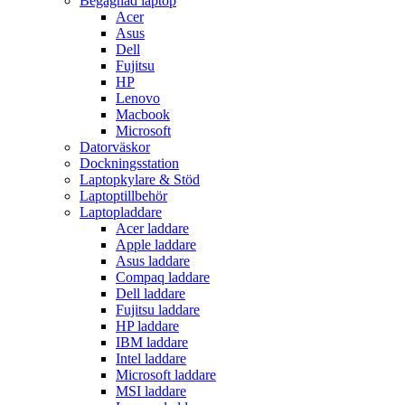
Begagnad laptop
Acer
Asus
Dell
Fujitsu
HP
Lenovo
Macbook
Microsoft
Datorväskor
Dockningsstation
Laptopkylare & Stöd
Laptoptillbehör
Laptopladdare
Acer laddare
Apple laddare
Asus laddare
Compaq laddare
Dell laddare
Fujitsu laddare
HP laddare
IBM laddare
Intel laddare
Microsoft laddare
MSI laddare