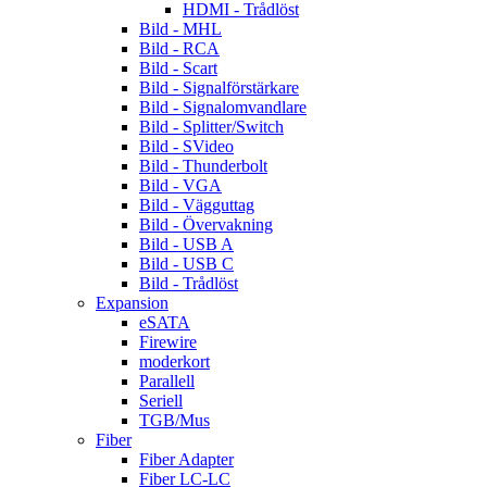
HDMI - Trådlöst
Bild - MHL
Bild - RCA
Bild - Scart
Bild - Signalförstärkare
Bild - Signalomvandlare
Bild - Splitter/Switch
Bild - SVideo
Bild - Thunderbolt
Bild - VGA
Bild - Vägguttag
Bild - Övervakning
Bild - USB A
Bild - USB C
Bild - Trådlöst
Expansion
eSATA
Firewire
moderkort
Parallell
Seriell
TGB/Mus
Fiber
Fiber Adapter
Fiber LC-LC