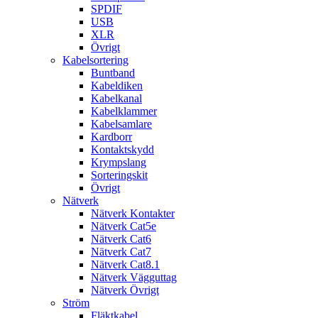
SPDIF
USB
XLR
Övrigt
Kabelsortering
Buntband
Kabeldiken
Kabelkanal
Kabelklammer
Kabelsamlare
Kardborr
Kontaktskydd
Krympslang
Sorteringskit
Övrigt
Nätverk
Nätverk Kontakter
Nätverk Cat5e
Nätverk Cat6
Nätverk Cat7
Nätverk Cat8.1
Nätverk Vägguttag
Nätverk Övrigt
Ström
Fläktkabel