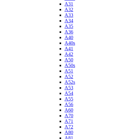
A31
A32
A33
A34
A35
A36
A40
A40s
A41
A42
A50
A50s
A51
A52
A52s
A53
A54
A55
A56
A60
A70
A71
A72
A80
A81