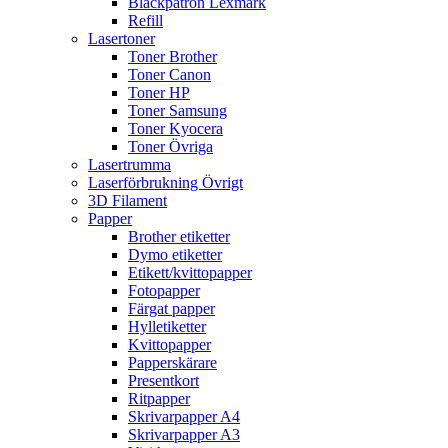
Bläckpatron Lexmark
Refill
Lasertoner
Toner Brother
Toner Canon
Toner HP
Toner Samsung
Toner Kyocera
Toner Övriga
Lasertrumma
Laserförbrukning Övrigt
3D Filament
Papper
Brother etiketter
Dymo etiketter
Etikett/kvittopapper
Fotopapper
Färgat papper
Hylletiketter
Kvittopapper
Papperskärare
Presentkort
Ritpapper
Skrivarpapper A4
Skrivarpapper A3