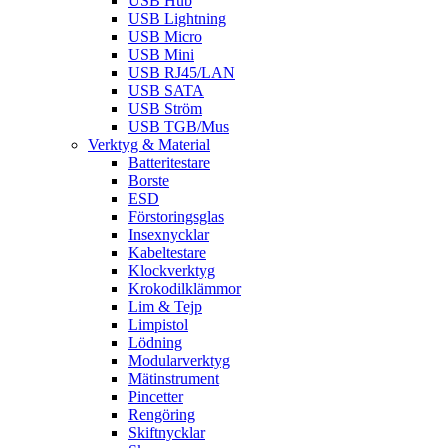
USB Hub
USB Lightning
USB Micro
USB Mini
USB RJ45/LAN
USB SATA
USB Ström
USB TGB/Mus
Verktyg & Material
Batteritestare
Borste
ESD
Förstoringsglas
Insexnycklar
Kabeltestare
Klockverktyg
Krokodilklämmor
Lim & Tejp
Limpistol
Lödning
Modularverktyg
Mätinstrument
Pincetter
Rengöring
Skiftnycklar