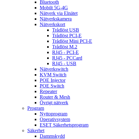
Bluetooth
Mobilt 5G-4G
Nätverk via Elnätet
Nätverkskamera
Nätverkskort
Trådlöst USB
Trådlöst PCI-E
Trådlöst Mini PCI-E
Trådlöst M.2
RJ45 - PCI-E
RJ45 - PCCard
RJ45 - USB
Nätverkswitch
KVM Switch
POE Injector
POE Switch
Repeater
Router & Mesh
Övrigt nätverk
Program
Nyttoprogram
Operativsystem
ESET Säkerhetsprogram
Säkerhet
Dammskydd