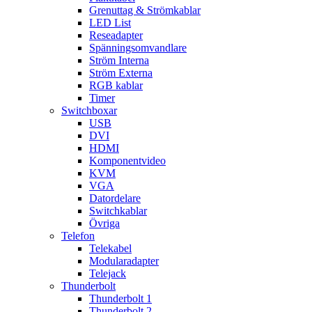
Grenuttag & Strömkablar
LED List
Reseadapter
Spänningsomvandlare
Ström Interna
Ström Externa
RGB kablar
Timer
Switchboxar
USB
DVI
HDMI
Komponentvideo
KVM
VGA
Datordelare
Switchkablar
Övriga
Telefon
Telekabel
Modularadapter
Telejack
Thunderbolt
Thunderbolt 1
Thunderbolt 2