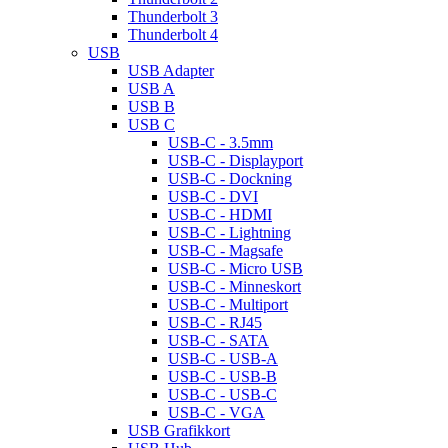
Thunderbolt 3
Thunderbolt 4
USB
USB Adapter
USB A
USB B
USB C
USB-C - 3.5mm
USB-C - Displayport
USB-C - Dockning
USB-C - DVI
USB-C - HDMI
USB-C - Lightning
USB-C - Magsafe
USB-C - Micro USB
USB-C - Minneskort
USB-C - Multiport
USB-C - RJ45
USB-C - SATA
USB-C - USB-A
USB-C - USB-B
USB-C - USB-C
USB-C - VGA
USB Grafikkort