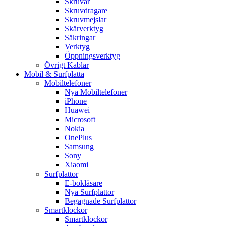
Skruvar
Skruvdragare
Skruvmejslar
Skärverktyg
Säkringar
Verktyg
Öppningsverktyg
Övrigt Kablar
Mobil & Surfplatta
Mobiltelefoner
Nya Mobiltelefoner
iPhone
Huawei
Microsoft
Nokia
OnePlus
Samsung
Sony
Xiaomi
Surfplattor
E-bokläsare
Nya Surfplattor
Begagnade Surfplattor
Smartklockor
Smartklockor