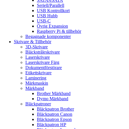
SATA/eSATA
Seriell/Parallell
USB Kontrollkort
USB Hubb
USB-C
Övrig Expansion
Raspberry Pi & tillbehör
Begagnade komponenter
Skrivare & Tillbehör
3D-Skrivare
Bläckstråleskrivare
Laserskrivare
Laserskrivare Färg
Dokumentförstörare
Etikettskrivare
Laminering
Märkmaskin
Märkband
Brother Märkband
Dymo Märkband
Bläckpatroner
Bläckpatron Brother
Bläckpatron Canon
Bläckpatron Epson
Bläckpatron HP