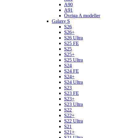
A90
A91
Övriga A modeller
Galaxy S
S26
S26+
S26 Ultra
S25 FE
S25
S25+
S25 Ultra
S24
S24 FE
S24+
S24 Ultra
S23
S23 FE
S23+
S23 Ultra
S22
S22+
S22 Ultra
S21
S21+
S21 Ultra