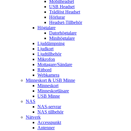
Mobilheadset
USB Headset
Trådlöst Headset
Hörlurar
Headset-Tillbehör
Högtalare
Datorhögtalare
Minihögtalare
Ljuddämpning
Ljudkort
Ljudtillbehör
Mikrofon
Mottagare/Sändare
Ritbord
Webkamera
Minneskort & USB Minne
Minneskort
Minneskortläsare
USB Minne
NAS
NAS-servrar
NAS tillbehör
Nätverk
Accesspunkt
Antenner