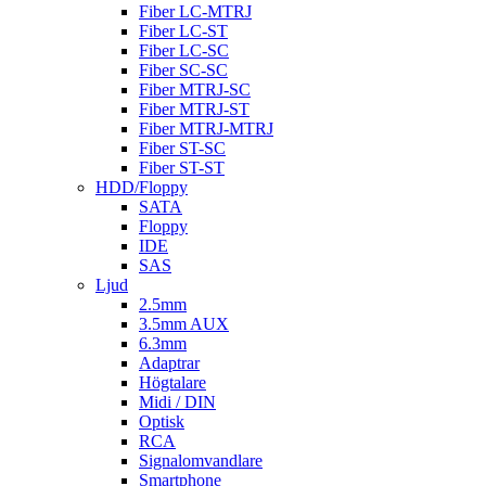
Fiber LC-MTRJ
Fiber LC-ST
Fiber LC-SC
Fiber SC-SC
Fiber MTRJ-SC
Fiber MTRJ-ST
Fiber MTRJ-MTRJ
Fiber ST-SC
Fiber ST-ST
HDD/Floppy
SATA
Floppy
IDE
SAS
Ljud
2.5mm
3.5mm AUX
6.3mm
Adaptrar
Högtalare
Midi / DIN
Optisk
RCA
Signalomvandlare
Smartphone