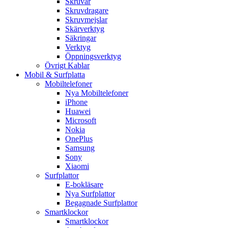
Skruvar
Skruvdragare
Skruvmejslar
Skärverktyg
Säkringar
Verktyg
Öppningsverktyg
Övrigt Kablar
Mobil & Surfplatta
Mobiltelefoner
Nya Mobiltelefoner
iPhone
Huawei
Microsoft
Nokia
OnePlus
Samsung
Sony
Xiaomi
Surfplattor
E-bokläsare
Nya Surfplattor
Begagnade Surfplattor
Smartklockor
Smartklockor