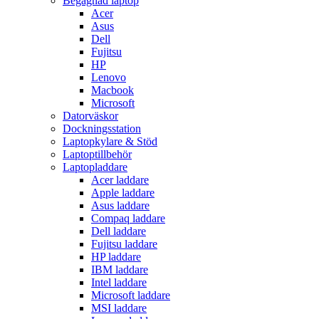
Begagnad laptop
Acer
Asus
Dell
Fujitsu
HP
Lenovo
Macbook
Microsoft
Datorväskor
Dockningsstation
Laptopkylare & Stöd
Laptoptillbehör
Laptopladdare
Acer laddare
Apple laddare
Asus laddare
Compaq laddare
Dell laddare
Fujitsu laddare
HP laddare
IBM laddare
Intel laddare
Microsoft laddare
MSI laddare