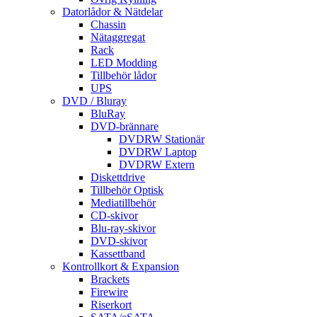
Datorlådor & Nätdelar
Chassin
Nätaggregat
Rack
LED Modding
Tillbehör lådor
UPS
DVD / Bluray
BluRay
DVD-brännare
DVDRW Stationär
DVDRW Laptop
DVDRW Extern
Diskettdrive
Tillbehör Optisk
Mediatillbehör
CD-skivor
Blu-ray-skivor
DVD-skivor
Kassettband
Kontrollkort & Expansion
Brackets
Firewire
Riserkort