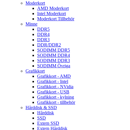
Moderkort
AMD Moderkort
Intel Moderkort
Moderkort Tillbehör
Minne
DDR5
DDR4
DDR3
DDR/DDR2
SODIMM DDR5
SODIMM DDR4
SODIMM DDR3
SODIMM Övriga
Grafikkort
Grafikkort - AMD
Grafikkort - Intel
Grafikkort - NVidia
Grafikkort - USB
Grafikkort - kylning
Grafikkort - tillbehör
Hårddisk & SSD
Hårddisk
SSD
Extern SSD
Extern Hårddisk