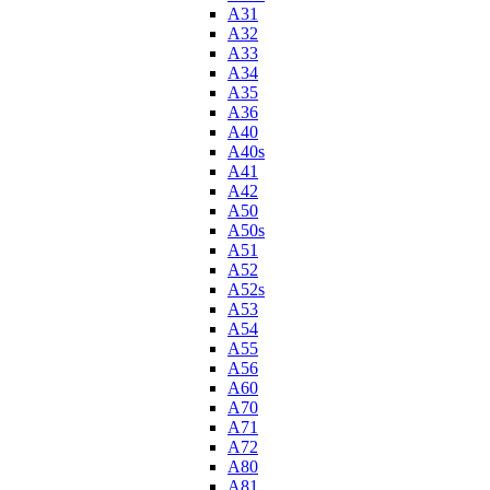
A31
A32
A33
A34
A35
A36
A40
A40s
A41
A42
A50
A50s
A51
A52
A52s
A53
A54
A55
A56
A60
A70
A71
A72
A80
A81