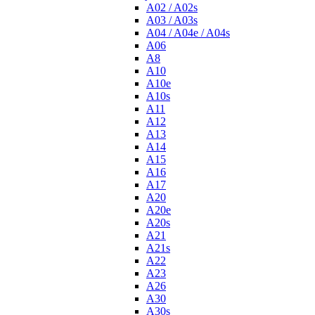
A02 / A02s
A03 / A03s
A04 / A04e / A04s
A06
A8
A10
A10e
A10s
A11
A12
A13
A14
A15
A16
A17
A20
A20e
A20s
A21
A21s
A22
A23
A26
A30
A30s