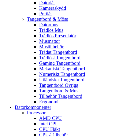
Datorlås
Kameraskydd
Portlås
Tangentbord & Möss
Datormus
Trådlös Mus
Trådlös Presentatör
Musmattor
Mustillbehör
Trådat Tangentbord
Trådlöst Tangentbord
Gaming Tangentbord
Mekaniskt Tangentbord
Numeriskt Tangentbord
Utländska Tangentbord
Tangentbord Övriga
Tangentbord & Mus
Tillbehör Tangentbord
Ergonomi
Datorkomponenter
Processor
AMD CPU
Intel CPU
CPU Fläkt
CPU-Tillbehör