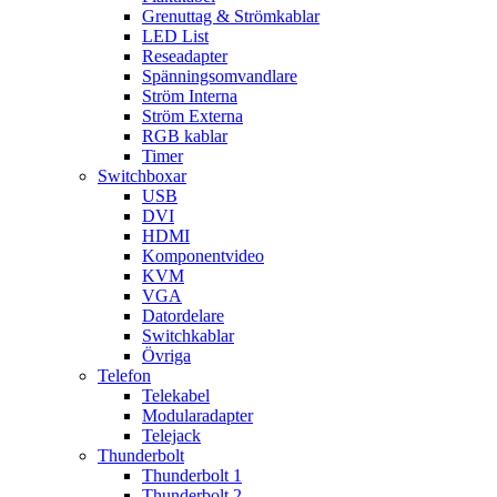
Grenuttag & Strömkablar
LED List
Reseadapter
Spänningsomvandlare
Ström Interna
Ström Externa
RGB kablar
Timer
Switchboxar
USB
DVI
HDMI
Komponentvideo
KVM
VGA
Datordelare
Switchkablar
Övriga
Telefon
Telekabel
Modularadapter
Telejack
Thunderbolt
Thunderbolt 1
Thunderbolt 2