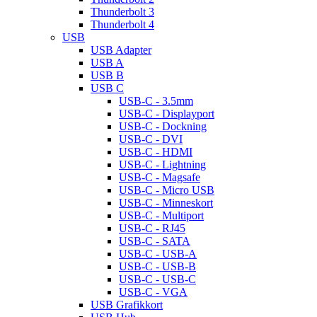
Thunderbolt 3
Thunderbolt 4
USB
USB Adapter
USB A
USB B
USB C
USB-C - 3.5mm
USB-C - Displayport
USB-C - Dockning
USB-C - DVI
USB-C - HDMI
USB-C - Lightning
USB-C - Magsafe
USB-C - Micro USB
USB-C - Minneskort
USB-C - Multiport
USB-C - RJ45
USB-C - SATA
USB-C - USB-A
USB-C - USB-B
USB-C - USB-C
USB-C - VGA
USB Grafikkort