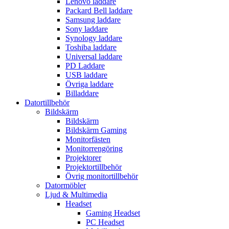
Lenovo laddare
Packard Bell laddare
Samsung laddare
Sony laddare
Synology laddare
Toshiba laddare
Universal laddare
PD Laddare
USB laddare
Övriga laddare
Billaddare
Datortillbehör
Bildskärm
Bildskärm
Bildskärm Gaming
Monitorfästen
Monitorrengöring
Projektorer
Projektortillbehör
Övrig monitortillbehör
Datormöbler
Ljud & Multimedia
Headset
Gaming Headset
PC Headset