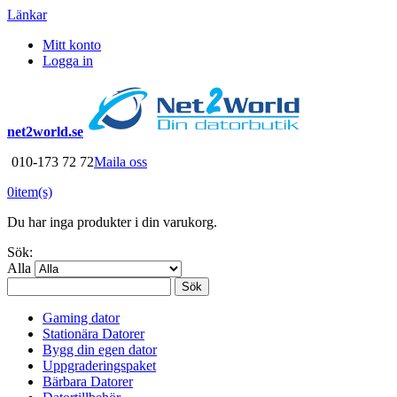
Länkar
Mitt konto
Logga in
net2world.se
010-173 72 72
Maila oss
0
item(s)
Du har inga produkter i din varukorg.
Sök:
Alla
Sök
Gaming dator
Stationära Datorer
Bygg din egen dator
Uppgraderingspaket
Bärbara Datorer