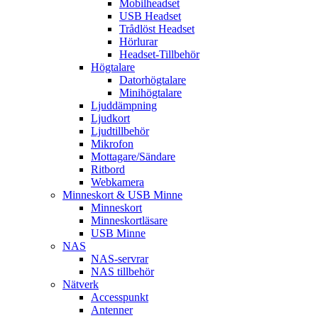
Mobilheadset
USB Headset
Trådlöst Headset
Hörlurar
Headset-Tillbehör
Högtalare
Datorhögtalare
Minihögtalare
Ljuddämpning
Ljudkort
Ljudtillbehör
Mikrofon
Mottagare/Sändare
Ritbord
Webkamera
Minneskort & USB Minne
Minneskort
Minneskortläsare
USB Minne
NAS
NAS-servrar
NAS tillbehör
Nätverk
Accesspunkt
Antenner