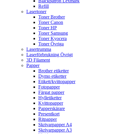
Bläckpatron Lexmark
Refill
Lasertoner
Toner Brother
Toner Canon
Toner HP
Toner Samsung
Toner Kyocera
Toner Övriga
Lasertrumma
Laserförbrukning Övrigt
3D Filament
Papper
Brother etiketter
Dymo etiketter
Etikett/kvittopapper
Fotopapper
Färgat papper
Hylletiketter
Kvittopapper
Papperskärare
Presentkort
Ritpapper
Skrivarpapper A4
Skrivarpapper A3