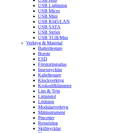
USB Hub
USB Lightning
USB Micro
USB Mini
USB RJ45/LAN
USB SATA
USB Ström
USB TGB/Mus
Verktyg & Material
Batteritestare
Borste
ESD
Förstoringsglas
Insexnycklar
Kabeltestare
Klockverktyg
Krokodilklämmor
Lim & Tejp
Limpistol
Lödning
Modularverktyg
Mätinstrument
Pincetter
Rengöring
Skiftnycklar