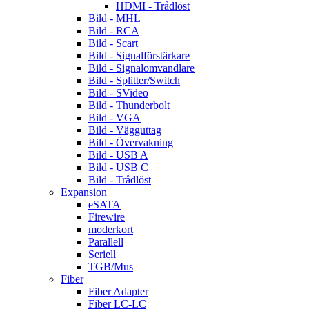
HDMI - Trådlöst
Bild - MHL
Bild - RCA
Bild - Scart
Bild - Signalförstärkare
Bild - Signalomvandlare
Bild - Splitter/Switch
Bild - SVideo
Bild - Thunderbolt
Bild - VGA
Bild - Vägguttag
Bild - Övervakning
Bild - USB A
Bild - USB C
Bild - Trådlöst
Expansion
eSATA
Firewire
moderkort
Parallell
Seriell
TGB/Mus
Fiber
Fiber Adapter
Fiber LC-LC