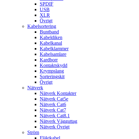
SPDIF
USB
XLR
Övrigt
Kabelsortering
Buntband
Kabeldiken
Kabelkanal
Kabelklammer
Kabelsamlare
Kardborr
Kontaktskydd
Krympslang
Sorteringskit
Övrigt
Nätverk
Nätverk Kontakter
Nätverk Cat5e
Nätverk Cat6
Nätverk Cat7
Nätverk Cat8.1
Nätverk Vägguttag
Nätverk Övrigt
Ström
Fläktkabel