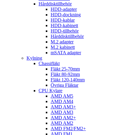
Hårddisktillbehör
HDD-adapter
HDD-dockning
HDD-kablar
HDD-kabinett
HDD-tillbehör
Hårddisktillbehör
M.2 adapter
M.2 kabinett
mSATA adapter
Kylning
Chassifläkt
Fläkt 25-70mm
Fläkt 80-92mm
Fläkt 120-140mm
Övriga Fläktar
CPU Kylare
AMD AM5
AMD AM4
AMD AM3+
AMD AM3
AMD AM2+
AMD AM2
AMD FM2/FM2+
AMD FM1