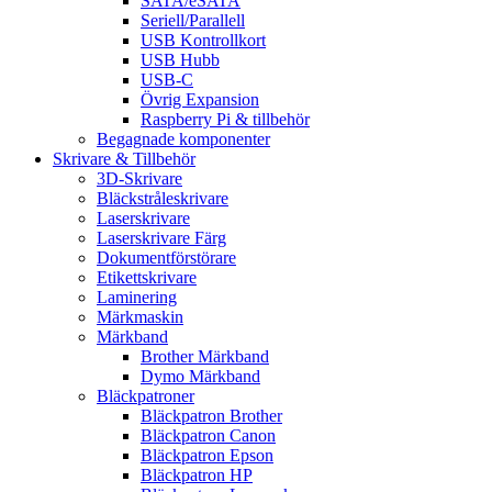
SATA/eSATA
Seriell/Parallell
USB Kontrollkort
USB Hubb
USB-C
Övrig Expansion
Raspberry Pi & tillbehör
Begagnade komponenter
Skrivare & Tillbehör
3D-Skrivare
Bläckstråleskrivare
Laserskrivare
Laserskrivare Färg
Dokumentförstörare
Etikettskrivare
Laminering
Märkmaskin
Märkband
Brother Märkband
Dymo Märkband
Bläckpatroner
Bläckpatron Brother
Bläckpatron Canon
Bläckpatron Epson
Bläckpatron HP