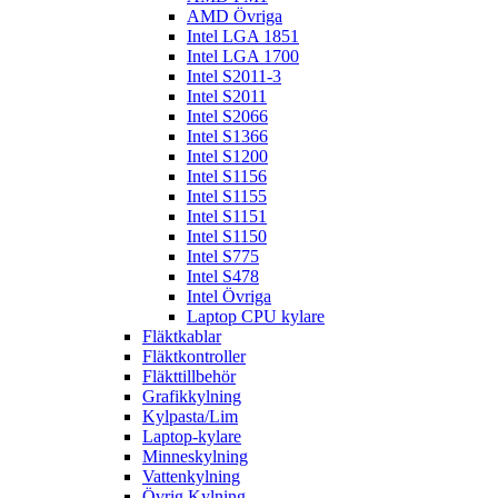
AMD Övriga
Intel LGA 1851
Intel LGA 1700
Intel S2011-3
Intel S2011
Intel S2066
Intel S1366
Intel S1200
Intel S1156
Intel S1155
Intel S1151
Intel S1150
Intel S775
Intel S478
Intel Övriga
Laptop CPU kylare
Fläktkablar
Fläktkontroller
Fläkttillbehör
Grafikkylning
Kylpasta/Lim
Laptop-kylare
Minneskylning
Vattenkylning
Övrig Kylning