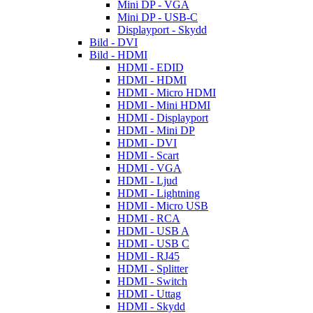
Mini DP - VGA
Mini DP - USB-C
Displayport - Skydd
Bild - DVI
Bild - HDMI
HDMI - EDID
HDMI - HDMI
HDMI - Micro HDMI
HDMI - Mini HDMI
HDMI - Displayport
HDMI - Mini DP
HDMI - DVI
HDMI - Scart
HDMI - VGA
HDMI - Ljud
HDMI - Lightning
HDMI - Micro USB
HDMI - RCA
HDMI - USB A
HDMI - USB C
HDMI - RJ45
HDMI - Splitter
HDMI - Switch
HDMI - Uttag
HDMI - Skydd