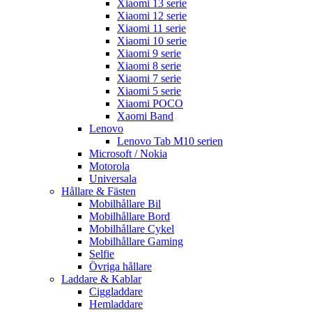
Xiaomi 13 serie
Xiaomi 12 serie
Xiaomi 11 serie
Xiaomi 10 serie
Xiaomi 9 serie
Xiaomi 8 serie
Xiaomi 7 serie
Xiaomi 5 serie
Xiaomi POCO
Xaomi Band
Lenovo
Lenovo Tab M10 serien
Microsoft / Nokia
Motorola
Universala
Hållare & Fästen
Mobilhållare Bil
Mobilhållare Bord
Mobilhållare Cykel
Mobilhållare Gaming
Selfie
Övriga hållare
Laddare & Kablar
Ciggladdare
Hemladdare