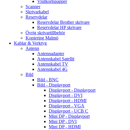
Visitkortspapper
Scanner
Skrivarkabel
Reservdelar
Reservdelar Brother skrivare
Reservdelar HP skrivare
Övrig skrivartillbehör
Kopiering Malmö
Kablar & Verktyg
Antenn
Antennadapter
Antennkabel Satellit
Antennkabel TV
Antennkabel 4G
Bild
Bild - BNC
Bild - Displayport
Displayport - Displayport
Displayport - DVI
Displayport - HDMI
Displayport - VGA
Displayport - UCB C
Mini DP - Displayport
Mini DP - DVI
Mini DP - HDMI