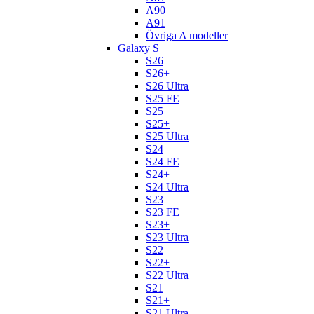
A90
A91
Övriga A modeller
Galaxy S
S26
S26+
S26 Ultra
S25 FE
S25
S25+
S25 Ultra
S24
S24 FE
S24+
S24 Ultra
S23
S23 FE
S23+
S23 Ultra
S22
S22+
S22 Ultra
S21
S21+
S21 Ultra