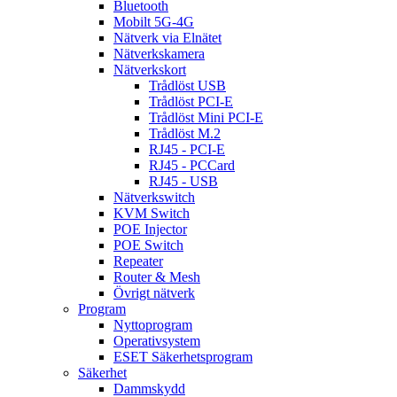
Bluetooth
Mobilt 5G-4G
Nätverk via Elnätet
Nätverkskamera
Nätverkskort
Trådlöst USB
Trådlöst PCI-E
Trådlöst Mini PCI-E
Trådlöst M.2
RJ45 - PCI-E
RJ45 - PCCard
RJ45 - USB
Nätverkswitch
KVM Switch
POE Injector
POE Switch
Repeater
Router & Mesh
Övrigt nätverk
Program
Nyttoprogram
Operativsystem
ESET Säkerhetsprogram
Säkerhet
Dammskydd