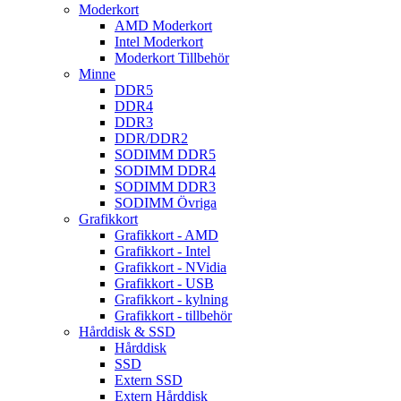
Moderkort
AMD Moderkort
Intel Moderkort
Moderkort Tillbehör
Minne
DDR5
DDR4
DDR3
DDR/DDR2
SODIMM DDR5
SODIMM DDR4
SODIMM DDR3
SODIMM Övriga
Grafikkort
Grafikkort - AMD
Grafikkort - Intel
Grafikkort - NVidia
Grafikkort - USB
Grafikkort - kylning
Grafikkort - tillbehör
Hårddisk & SSD
Hårddisk
SSD
Extern SSD
Extern Hårddisk