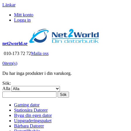
Länkar
Mitt konto
Logga in
net2world.se
010-173 72 72
Maila oss
0
item(s)
Du har inga produkter i din varukorg.
Sök:
Alla
Sök
Gaming dator
Stationära Datorer
Bygg din egen dator
Uppgraderingspaket
Bärbara Datorer