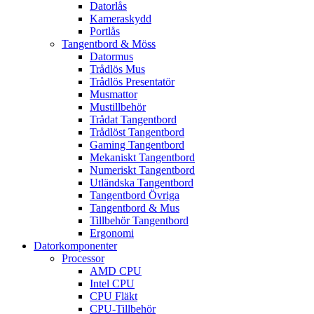
Datorlås
Kameraskydd
Portlås
Tangentbord & Möss
Datormus
Trådlös Mus
Trådlös Presentatör
Musmattor
Mustillbehör
Trådat Tangentbord
Trådlöst Tangentbord
Gaming Tangentbord
Mekaniskt Tangentbord
Numeriskt Tangentbord
Utländska Tangentbord
Tangentbord Övriga
Tangentbord & Mus
Tillbehör Tangentbord
Ergonomi
Datorkomponenter
Processor
AMD CPU
Intel CPU
CPU Fläkt
CPU-Tillbehör