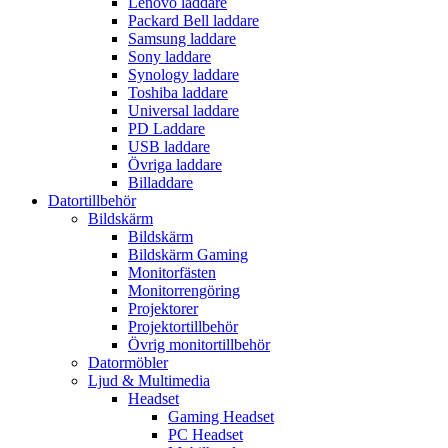
Lenovo laddare
Packard Bell laddare
Samsung laddare
Sony laddare
Synology laddare
Toshiba laddare
Universal laddare
PD Laddare
USB laddare
Övriga laddare
Billaddare
Datortillbehör
Bildskärm
Bildskärm
Bildskärm Gaming
Monitorfästen
Monitorrengöring
Projektorer
Projektortillbehör
Övrig monitortillbehör
Datormöbler
Ljud & Multimedia
Headset
Gaming Headset
PC Headset