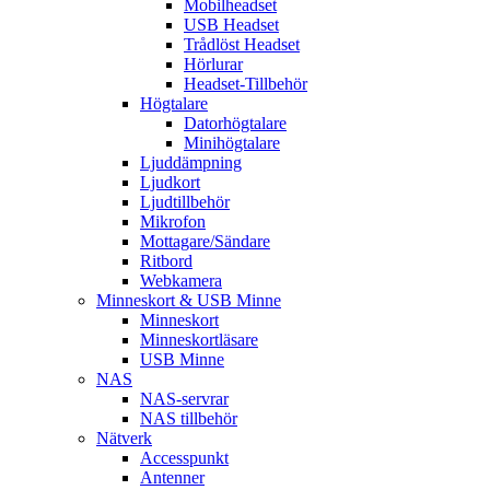
Mobilheadset
USB Headset
Trådlöst Headset
Hörlurar
Headset-Tillbehör
Högtalare
Datorhögtalare
Minihögtalare
Ljuddämpning
Ljudkort
Ljudtillbehör
Mikrofon
Mottagare/Sändare
Ritbord
Webkamera
Minneskort & USB Minne
Minneskort
Minneskortläsare
USB Minne
NAS
NAS-servrar
NAS tillbehör
Nätverk
Accesspunkt
Antenner