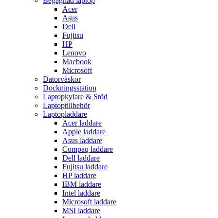
Begagnad laptop
Acer
Asus
Dell
Fujitsu
HP
Lenovo
Macbook
Microsoft
Datorväskor
Dockningsstation
Laptopkylare & Stöd
Laptoptillbehör
Laptopladdare
Acer laddare
Apple laddare
Asus laddare
Compaq laddare
Dell laddare
Fujitsu laddare
HP laddare
IBM laddare
Intel laddare
Microsoft laddare
MSI laddare