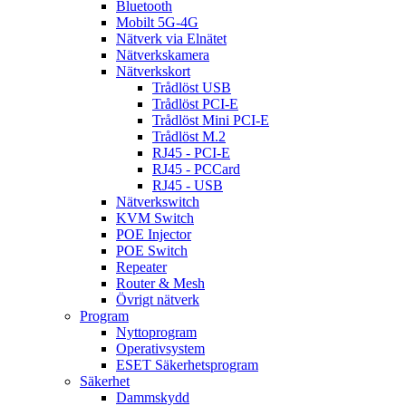
Bluetooth
Mobilt 5G-4G
Nätverk via Elnätet
Nätverkskamera
Nätverkskort
Trådlöst USB
Trådlöst PCI-E
Trådlöst Mini PCI-E
Trådlöst M.2
RJ45 - PCI-E
RJ45 - PCCard
RJ45 - USB
Nätverkswitch
KVM Switch
POE Injector
POE Switch
Repeater
Router & Mesh
Övrigt nätverk
Program
Nyttoprogram
Operativsystem
ESET Säkerhetsprogram
Säkerhet
Dammskydd