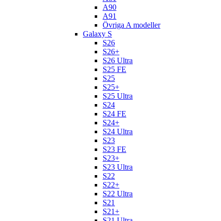
A90
A91
Övriga A modeller
Galaxy S
S26
S26+
S26 Ultra
S25 FE
S25
S25+
S25 Ultra
S24
S24 FE
S24+
S24 Ultra
S23
S23 FE
S23+
S23 Ultra
S22
S22+
S22 Ultra
S21
S21+
S21 Ultra