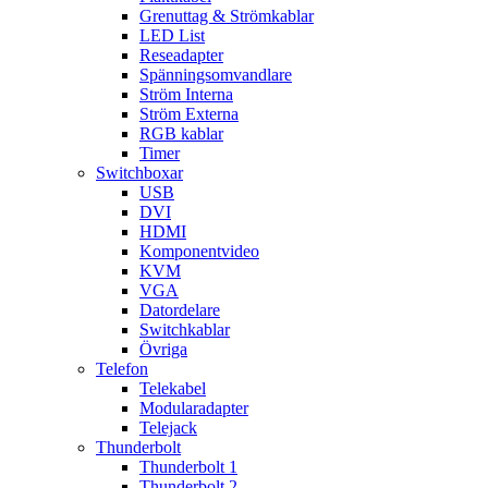
Grenuttag & Strömkablar
LED List
Reseadapter
Spänningsomvandlare
Ström Interna
Ström Externa
RGB kablar
Timer
Switchboxar
USB
DVI
HDMI
Komponentvideo
KVM
VGA
Datordelare
Switchkablar
Övriga
Telefon
Telekabel
Modularadapter
Telejack
Thunderbolt
Thunderbolt 1
Thunderbolt 2