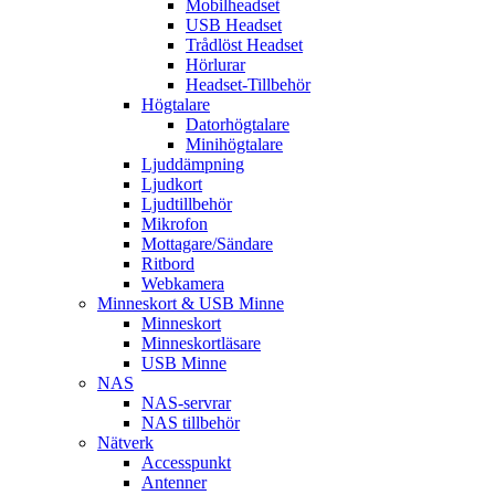
Mobilheadset
USB Headset
Trådlöst Headset
Hörlurar
Headset-Tillbehör
Högtalare
Datorhögtalare
Minihögtalare
Ljuddämpning
Ljudkort
Ljudtillbehör
Mikrofon
Mottagare/Sändare
Ritbord
Webkamera
Minneskort & USB Minne
Minneskort
Minneskortläsare
USB Minne
NAS
NAS-servrar
NAS tillbehör
Nätverk
Accesspunkt
Antenner