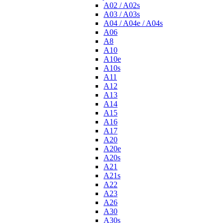
A02 / A02s
A03 / A03s
A04 / A04e / A04s
A06
A8
A10
A10e
A10s
A11
A12
A13
A14
A15
A16
A17
A20
A20e
A20s
A21
A21s
A22
A23
A26
A30
A30s