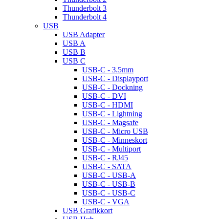
Thunderbolt 3
Thunderbolt 4
USB
USB Adapter
USB A
USB B
USB C
USB-C - 3.5mm
USB-C - Displayport
USB-C - Dockning
USB-C - DVI
USB-C - HDMI
USB-C - Lightning
USB-C - Magsafe
USB-C - Micro USB
USB-C - Minneskort
USB-C - Multiport
USB-C - RJ45
USB-C - SATA
USB-C - USB-A
USB-C - USB-B
USB-C - USB-C
USB-C - VGA
USB Grafikkort