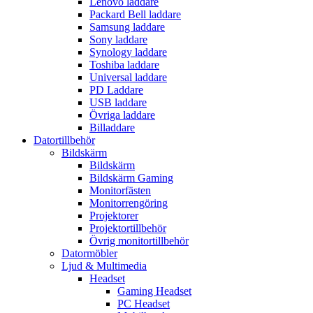
Lenovo laddare
Packard Bell laddare
Samsung laddare
Sony laddare
Synology laddare
Toshiba laddare
Universal laddare
PD Laddare
USB laddare
Övriga laddare
Billaddare
Datortillbehör
Bildskärm
Bildskärm
Bildskärm Gaming
Monitorfästen
Monitorrengöring
Projektorer
Projektortillbehör
Övrig monitortillbehör
Datormöbler
Ljud & Multimedia
Headset
Gaming Headset
PC Headset