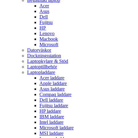
Begagnad laptop
Acer
Asus
Dell
Fujitsu
HP
Lenovo
Macbook
Microsoft
Datorväskor
Dockningsstation
Laptopkylare & Stöd
Laptoptillbehör
Laptopladdare
Acer laddare
Apple laddare
Asus laddare
Compaq laddare
Dell laddare
Fujitsu laddare
HP laddare
IBM laddare
Intel laddare
Microsoft laddare
MSI laddare