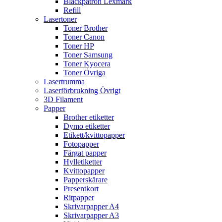
Bläckpatron Lexmark
Refill
Lasertoner
Toner Brother
Toner Canon
Toner HP
Toner Samsung
Toner Kyocera
Toner Övriga
Lasertrumma
Laserförbrukning Övrigt
3D Filament
Papper
Brother etiketter
Dymo etiketter
Etikett/kvittopapper
Fotopapper
Färgat papper
Hylletiketter
Kvittopapper
Papperskärare
Presentkort
Ritpapper
Skrivarpapper A4
Skrivarpapper A3