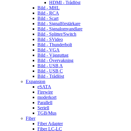
HDMI - Trådlöst
Bild - MHL
Bild - RCA
Bild - Scart
Bild - Signalförstärkare
Bild - Signalomvandlare
Bild - Splitter/Switch
Bild - SVideo
Bild - Thunderbolt
Bild - VGA
Bild - Vägguttag
Bild - Övervakning
Bild - USB A
Bild - USB C
Bild - Trådlöst
Expansion
eSATA
Firewire
moderkort
Parallell
Seriell
TGB/Mus
Fiber
Fiber Adapter
Fiber LC-LC