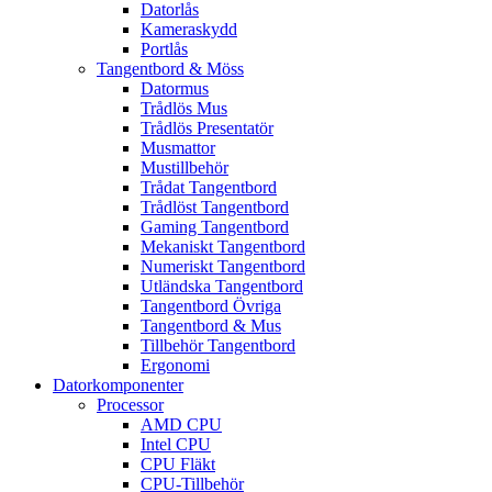
Datorlås
Kameraskydd
Portlås
Tangentbord & Möss
Datormus
Trådlös Mus
Trådlös Presentatör
Musmattor
Mustillbehör
Trådat Tangentbord
Trådlöst Tangentbord
Gaming Tangentbord
Mekaniskt Tangentbord
Numeriskt Tangentbord
Utländska Tangentbord
Tangentbord Övriga
Tangentbord & Mus
Tillbehör Tangentbord
Ergonomi
Datorkomponenter
Processor
AMD CPU
Intel CPU
CPU Fläkt
CPU-Tillbehör