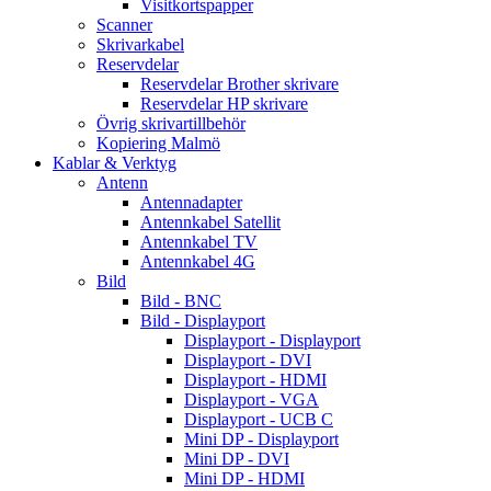
Visitkortspapper
Scanner
Skrivarkabel
Reservdelar
Reservdelar Brother skrivare
Reservdelar HP skrivare
Övrig skrivartillbehör
Kopiering Malmö
Kablar & Verktyg
Antenn
Antennadapter
Antennkabel Satellit
Antennkabel TV
Antennkabel 4G
Bild
Bild - BNC
Bild - Displayport
Displayport - Displayport
Displayport - DVI
Displayport - HDMI
Displayport - VGA
Displayport - UCB C
Mini DP - Displayport
Mini DP - DVI
Mini DP - HDMI