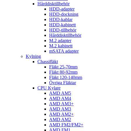
Hårddisktillbehör
HDD-adapter
HDD-dockning
HDD-kablar
HDD-kabinett
HDD-tillbehör
Hårddisktillbehör
M.2 adapter
M.2 kabinett
mSATA adapter
Kylning
Chassifläkt
Fläkt 25-70mm
Fläkt 80-92mm
Fläkt 120-140mm
Övriga Fläktar
CPU Kylare
AMD AM5
AMD AM4
AMD AM3+
AMD AM3
AMD AM2+
AMD AM2
AMD FM2/FM2+
AMD FM1