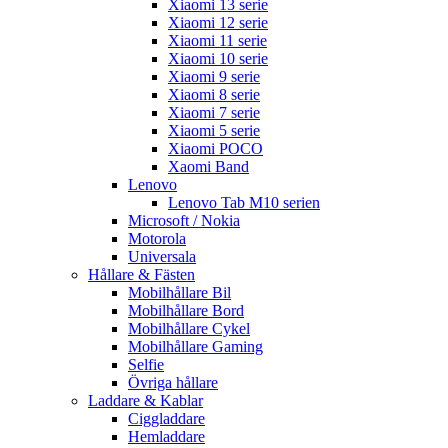
Xiaomi 13 serie
Xiaomi 12 serie
Xiaomi 11 serie
Xiaomi 10 serie
Xiaomi 9 serie
Xiaomi 8 serie
Xiaomi 7 serie
Xiaomi 5 serie
Xiaomi POCO
Xaomi Band
Lenovo
Lenovo Tab M10 serien
Microsoft / Nokia
Motorola
Universala
Hållare & Fästen
Mobilhållare Bil
Mobilhållare Bord
Mobilhållare Cykel
Mobilhållare Gaming
Selfie
Övriga hållare
Laddare & Kablar
Ciggladdare
Hemladdare