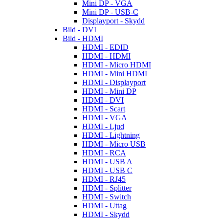
Mini DP - VGA
Mini DP - USB-C
Displayport - Skydd
Bild - DVI
Bild - HDMI
HDMI - EDID
HDMI - HDMI
HDMI - Micro HDMI
HDMI - Mini HDMI
HDMI - Displayport
HDMI - Mini DP
HDMI - DVI
HDMI - Scart
HDMI - VGA
HDMI - Ljud
HDMI - Lightning
HDMI - Micro USB
HDMI - RCA
HDMI - USB A
HDMI - USB C
HDMI - RJ45
HDMI - Splitter
HDMI - Switch
HDMI - Uttag
HDMI - Skydd