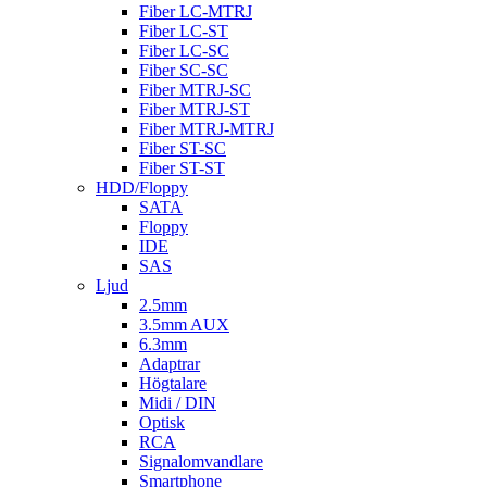
Fiber LC-MTRJ
Fiber LC-ST
Fiber LC-SC
Fiber SC-SC
Fiber MTRJ-SC
Fiber MTRJ-ST
Fiber MTRJ-MTRJ
Fiber ST-SC
Fiber ST-ST
HDD/Floppy
SATA
Floppy
IDE
SAS
Ljud
2.5mm
3.5mm AUX
6.3mm
Adaptrar
Högtalare
Midi / DIN
Optisk
RCA
Signalomvandlare
Smartphone