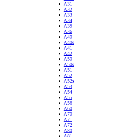
A31
A32
A33
A34
A35
A36
A40
A40s
A41
A42
A50
A50s
A51
A52
A52s
A53
A54
A55
A56
A60
A70
A71
A72
A80
A81