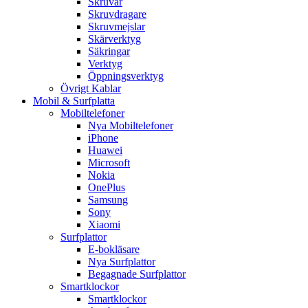
Skruvar
Skruvdragare
Skruvmejslar
Skärverktyg
Säkringar
Verktyg
Öppningsverktyg
Övrigt Kablar
Mobil & Surfplatta
Mobiltelefoner
Nya Mobiltelefoner
iPhone
Huawei
Microsoft
Nokia
OnePlus
Samsung
Sony
Xiaomi
Surfplattor
E-bokläsare
Nya Surfplattor
Begagnade Surfplattor
Smartklockor
Smartklockor