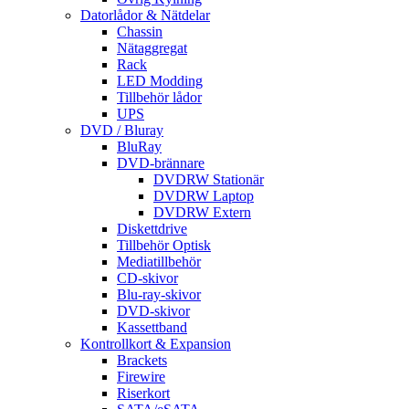
Datorlådor & Nätdelar
Chassin
Nätaggregat
Rack
LED Modding
Tillbehör lådor
UPS
DVD / Bluray
BluRay
DVD-brännare
DVDRW Stationär
DVDRW Laptop
DVDRW Extern
Diskettdrive
Tillbehör Optisk
Mediatillbehör
CD-skivor
Blu-ray-skivor
DVD-skivor
Kassettband
Kontrollkort & Expansion
Brackets
Firewire
Riserkort