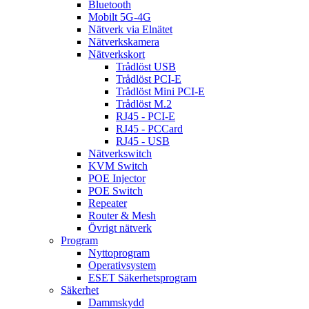
Bluetooth
Mobilt 5G-4G
Nätverk via Elnätet
Nätverkskamera
Nätverkskort
Trådlöst USB
Trådlöst PCI-E
Trådlöst Mini PCI-E
Trådlöst M.2
RJ45 - PCI-E
RJ45 - PCCard
RJ45 - USB
Nätverkswitch
KVM Switch
POE Injector
POE Switch
Repeater
Router & Mesh
Övrigt nätverk
Program
Nyttoprogram
Operativsystem
ESET Säkerhetsprogram
Säkerhet
Dammskydd