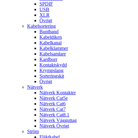
SPDIF
USB
XLR
Övrigt
Kabelsortering
Buntband
Kabeldiken
Kabelkanal
Kabelklammer
Kabelsamlare
Kardborr
Kontaktskydd
Krympslang
Sorteringskit
Övrigt
Nätverk
Nätverk Kontakter
Nätverk Cat5e
Nätverk Cat6
Nätverk Cat7
Nätverk Cat8.1
Nätverk Vägguttag
Nätverk Övrigt
Ström
Fläktkabel