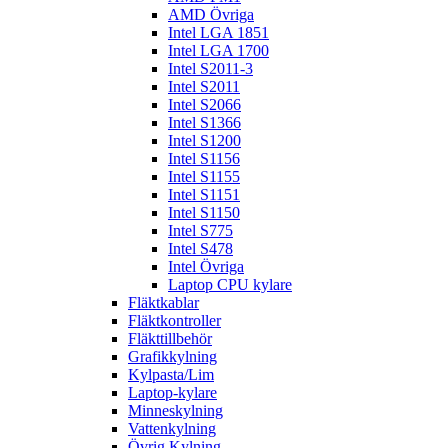
AMD Övriga
Intel LGA 1851
Intel LGA 1700
Intel S2011-3
Intel S2011
Intel S2066
Intel S1366
Intel S1200
Intel S1156
Intel S1155
Intel S1151
Intel S1150
Intel S775
Intel S478
Intel Övriga
Laptop CPU kylare
Fläktkablar
Fläktkontroller
Fläkttillbehör
Grafikkylning
Kylpasta/Lim
Laptop-kylare
Minneskylning
Vattenkylning
Övrig Kylning