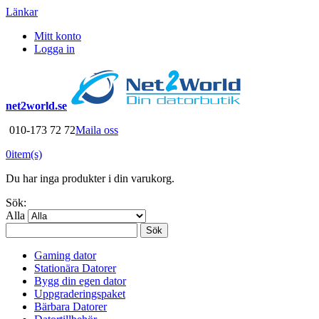
Länkar
Mitt konto
Logga in
net2world.se
010-173 72 72
Maila oss
0
item(s)
Du har inga produkter i din varukorg.
Sök:
Alla
Sök
Gaming dator
Stationära Datorer
Bygg din egen dator
Uppgraderingspaket
Bärbara Datorer