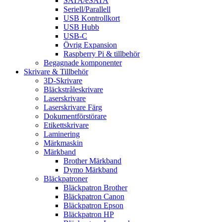
SATA/eSATA
Seriell/Parallell
USB Kontrollkort
USB Hubb
USB-C
Övrig Expansion
Raspberry Pi & tillbehör
Begagnade komponenter
Skrivare & Tillbehör
3D-Skrivare
Bläckstråleskrivare
Laserskrivare
Laserskrivare Färg
Dokumentförstörare
Etikettskrivare
Laminering
Märkmaskin
Märkband
Brother Märkband
Dymo Märkband
Bläckpatroner
Bläckpatron Brother
Bläckpatron Canon
Bläckpatron Epson
Bläckpatron HP