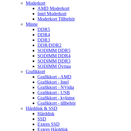
Moderkort
AMD Moderkort
Intel Moderkort
Moderkort Tillbehör
Minne
DDR5
DDR4
DDR3
DDR/DDR2
SODIMM DDR5
SODIMM DDR4
SODIMM DDR3
SODIMM Övriga
Grafikkort
Grafikkort - AMD
Grafikkort - Intel
Grafikkort - NVidia
Grafikkort - USB
Grafikkort - kylning
Grafikkort - tillbehör
Hårddisk & SSD
Hårddisk
SSD
Extern SSD
Extern Hårddisk