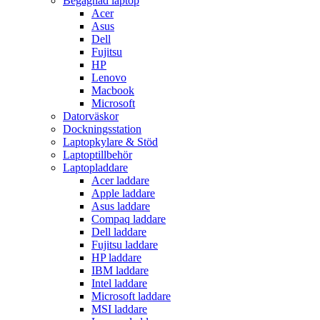
Begagnad laptop
Acer
Asus
Dell
Fujitsu
HP
Lenovo
Macbook
Microsoft
Datorväskor
Dockningsstation
Laptopkylare & Stöd
Laptoptillbehör
Laptopladdare
Acer laddare
Apple laddare
Asus laddare
Compaq laddare
Dell laddare
Fujitsu laddare
HP laddare
IBM laddare
Intel laddare
Microsoft laddare
MSI laddare