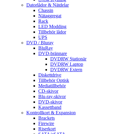
Datorlådor & Nätdelar
Chassin
Nätaggregat
Rack
LED Modding
Tillbehör lådor
UPS
DVD / Bluray
BluRay
DVD-brännare
DVDRW Stationär
DVDRW Laptop
DVDRW Extern
Diskettdrive
Tillbehör Optisk
Mediatillbehör
CD-skivor
Blu-ray-skivor
DVD-skivor
Kassettband
Kontrollkort & Expansion
Brackets
Firewire
Riserkort