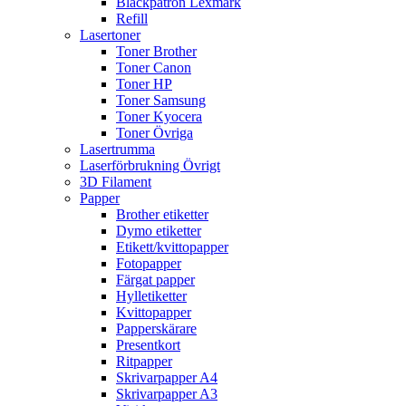
Bläckpatron Lexmark
Refill
Lasertoner
Toner Brother
Toner Canon
Toner HP
Toner Samsung
Toner Kyocera
Toner Övriga
Lasertrumma
Laserförbrukning Övrigt
3D Filament
Papper
Brother etiketter
Dymo etiketter
Etikett/kvittopapper
Fotopapper
Färgat papper
Hylletiketter
Kvittopapper
Papperskärare
Presentkort
Ritpapper
Skrivarpapper A4
Skrivarpapper A3