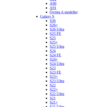
A90
A91
Övriga A modeller
Galaxy S
S26
S26+
S26 Ultra
S25 FE
S25
S25+
S25 Ultra
S24
S24 FE
S24+
S24 Ultra
S23
S23 FE
S23+
S23 Ultra
S22
S22+
S22 Ultra
S21
S21+
S21 Ultra