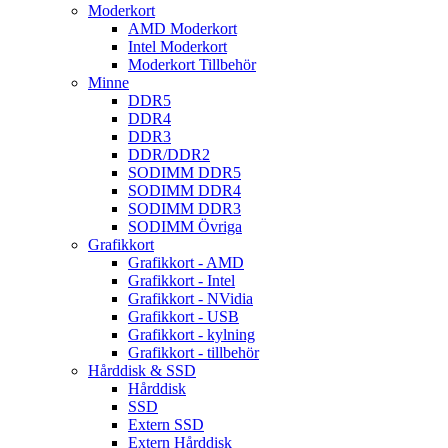
Moderkort
AMD Moderkort
Intel Moderkort
Moderkort Tillbehör
Minne
DDR5
DDR4
DDR3
DDR/DDR2
SODIMM DDR5
SODIMM DDR4
SODIMM DDR3
SODIMM Övriga
Grafikkort
Grafikkort - AMD
Grafikkort - Intel
Grafikkort - NVidia
Grafikkort - USB
Grafikkort - kylning
Grafikkort - tillbehör
Hårddisk & SSD
Hårddisk
SSD
Extern SSD
Extern Hårddisk