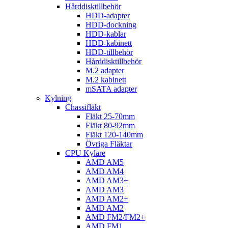
Hårddisktillbehör
HDD-adapter
HDD-dockning
HDD-kablar
HDD-kabinett
HDD-tillbehör
Hårddisktillbehör
M.2 adapter
M.2 kabinett
mSATA adapter
Kylning
Chassifläkt
Fläkt 25-70mm
Fläkt 80-92mm
Fläkt 120-140mm
Övriga Fläktar
CPU Kylare
AMD AM5
AMD AM4
AMD AM3+
AMD AM3
AMD AM2+
AMD AM2
AMD FM2/FM2+
AMD FM1