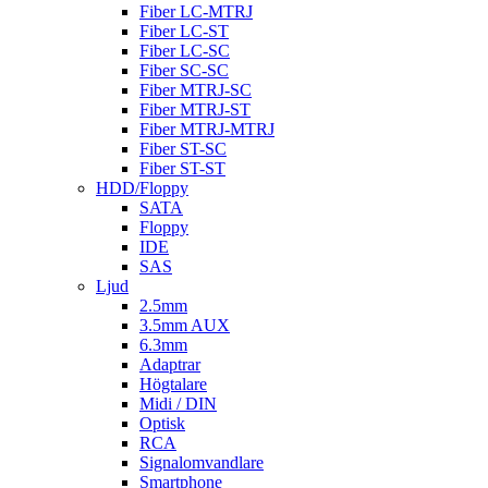
Fiber LC-MTRJ
Fiber LC-ST
Fiber LC-SC
Fiber SC-SC
Fiber MTRJ-SC
Fiber MTRJ-ST
Fiber MTRJ-MTRJ
Fiber ST-SC
Fiber ST-ST
HDD/Floppy
SATA
Floppy
IDE
SAS
Ljud
2.5mm
3.5mm AUX
6.3mm
Adaptrar
Högtalare
Midi / DIN
Optisk
RCA
Signalomvandlare
Smartphone