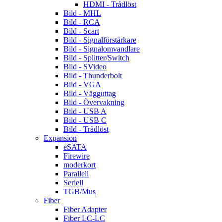
HDMI - Trådlöst
Bild - MHL
Bild - RCA
Bild - Scart
Bild - Signalförstärkare
Bild - Signalomvandlare
Bild - Splitter/Switch
Bild - SVideo
Bild - Thunderbolt
Bild - VGA
Bild - Vägguttag
Bild - Övervakning
Bild - USB A
Bild - USB C
Bild - Trådlöst
Expansion
eSATA
Firewire
moderkort
Parallell
Seriell
TGB/Mus
Fiber
Fiber Adapter
Fiber LC-LC