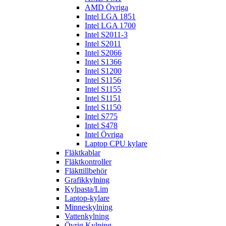
AMD Övriga
Intel LGA 1851
Intel LGA 1700
Intel S2011-3
Intel S2011
Intel S2066
Intel S1366
Intel S1200
Intel S1156
Intel S1155
Intel S1151
Intel S1150
Intel S775
Intel S478
Intel Övriga
Laptop CPU kylare
Fläktkablar
Fläktkontroller
Fläkttillbehör
Grafikkylning
Kylpasta/Lim
Laptop-kylare
Minneskylning
Vattenkylning
Övrig Kylning