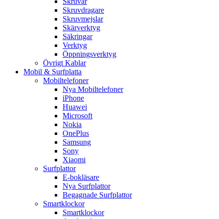
Skruvar
Skruvdragare
Skruvmejslar
Skärverktyg
Säkringar
Verktyg
Öppningsverktyg
Övrigt Kablar
Mobil & Surfplatta
Mobiltelefoner
Nya Mobiltelefoner
iPhone
Huawei
Microsoft
Nokia
OnePlus
Samsung
Sony
Xiaomi
Surfplattor
E-bokläsare
Nya Surfplattor
Begagnade Surfplattor
Smartklockor
Smartklockor