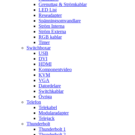
Grenuttag & Strömkablar
LED List
Reseadapter
Spänningsomvandlare
Ström Interna
Ström Externa
RGB kablar
Timer
Switchboxar
USB
DVI
HDMI
Komponentvideo
KVM
VGA
Datordelare
Switchkablar
Övriga
Telefon
Telekabel
Modularadapter
Telejack
Thunderbolt
Thunderbolt 1
Thunderbolt 2