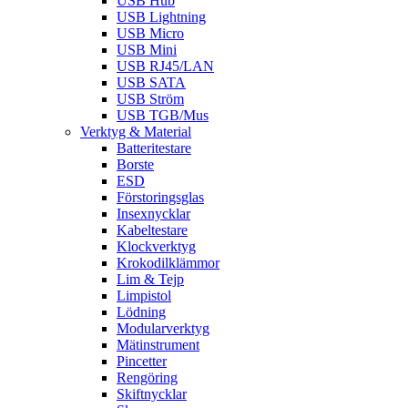
USB Hub
USB Lightning
USB Micro
USB Mini
USB RJ45/LAN
USB SATA
USB Ström
USB TGB/Mus
Verktyg & Material
Batteritestare
Borste
ESD
Förstoringsglas
Insexnycklar
Kabeltestare
Klockverktyg
Krokodilklämmor
Lim & Tejp
Limpistol
Lödning
Modularverktyg
Mätinstrument
Pincetter
Rengöring
Skiftnycklar