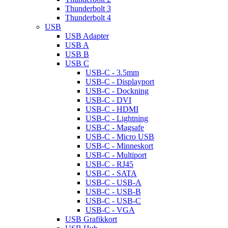
Thunderbolt 3
Thunderbolt 4
USB
USB Adapter
USB A
USB B
USB C
USB-C - 3.5mm
USB-C - Displayport
USB-C - Dockning
USB-C - DVI
USB-C - HDMI
USB-C - Lightning
USB-C - Magsafe
USB-C - Micro USB
USB-C - Minneskort
USB-C - Multiport
USB-C - RJ45
USB-C - SATA
USB-C - USB-A
USB-C - USB-B
USB-C - USB-C
USB-C - VGA
USB Grafikkort