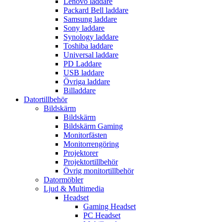
Lenovo laddare
Packard Bell laddare
Samsung laddare
Sony laddare
Synology laddare
Toshiba laddare
Universal laddare
PD Laddare
USB laddare
Övriga laddare
Billaddare
Datortillbehör
Bildskärm
Bildskärm
Bildskärm Gaming
Monitorfästen
Monitorrengöring
Projektorer
Projektortillbehör
Övrig monitortillbehör
Datormöbler
Ljud & Multimedia
Headset
Gaming Headset
PC Headset