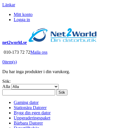
Länkar
Mitt konto
Logga in
net2world.se
010-173 72 72
Maila oss
0
item(s)
Du har inga produkter i din varukorg.
Sök:
Alla
Sök
Gaming dator
Stationära Datorer
Bygg din egen dator
Uppgraderingspaket
Bärbara Datorer