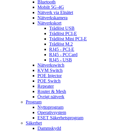
Bluetooth
Mobilt 5G-4G
Nätverk via Elnätet
Nätverkskamera
Nätverkskort
Trådlöst USB
Trådlöst PCI-E
Trådlöst Mini PCI-E
Trådlöst M.2
RJ45 - PCI-E
RJ45 - PCCard
RJ45 - USB
Nätverkswitch
KVM Switch
POE Injector
POE Switch
Repeater
Router & Mesh
Övrigt nätverk
Program
Nyttoprogram
Operativsystem
ESET Säkerhetsprogram
Säkerhet
Dammskydd