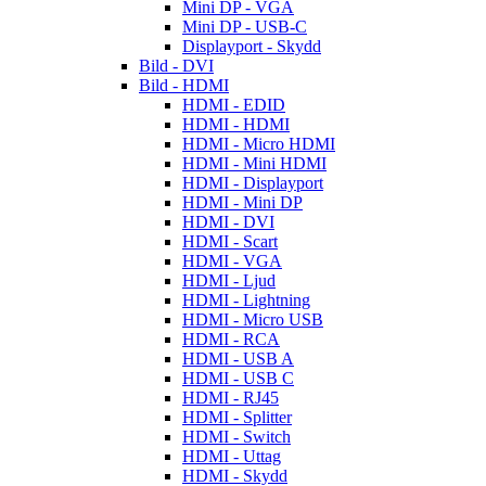
Mini DP - VGA
Mini DP - USB-C
Displayport - Skydd
Bild - DVI
Bild - HDMI
HDMI - EDID
HDMI - HDMI
HDMI - Micro HDMI
HDMI - Mini HDMI
HDMI - Displayport
HDMI - Mini DP
HDMI - DVI
HDMI - Scart
HDMI - VGA
HDMI - Ljud
HDMI - Lightning
HDMI - Micro USB
HDMI - RCA
HDMI - USB A
HDMI - USB C
HDMI - RJ45
HDMI - Splitter
HDMI - Switch
HDMI - Uttag
HDMI - Skydd