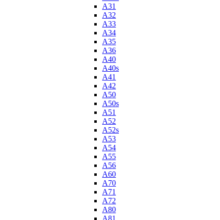
A31
A32
A33
A34
A35
A36
A40
A40s
A41
A42
A50
A50s
A51
A52
A52s
A53
A54
A55
A56
A60
A70
A71
A72
A80
A81