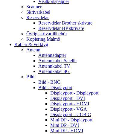
Visitkortspapper
Scanner
Skrivarkabel
Reservdelar
Reservdelar Brother skrivare
Reservdelar HP skrivare
Övrig skrivartillbehör
Kopiering Malmö
Kablar & Verktyg
Antenn
Antennadapter
Antennkabel Satellit
Antennkabel TV
Antennkabel 4G
Bild
Bild - BNC
Bild - Displayport
Displayport - Displayport
Displayport - DVI
Displayport - HDMI
Displayport - VGA
Displayport - UCB C
Mini DP - Displayport
Mini DP - DVI
Mini DP - HDMI