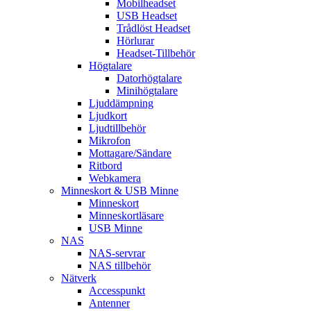
Mobilheadset
USB Headset
Trådlöst Headset
Hörlurar
Headset-Tillbehör
Högtalare
Datorhögtalare
Minihögtalare
Ljuddämpning
Ljudkort
Ljudtillbehör
Mikrofon
Mottagare/Sändare
Ritbord
Webkamera
Minneskort & USB Minne
Minneskort
Minneskortläsare
USB Minne
NAS
NAS-servrar
NAS tillbehör
Nätverk
Accesspunkt
Antenner