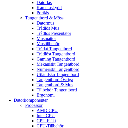
Datorlås
Kameraskydd
Portlås
Tangentbord & Möss
Datormus
Trådlös Mus
Trådlös Presentatör
Musmattor
Mustillbehör
Trådat Tangentbord
Trådlöst Tangentbord
Gaming Tangentbord
Mekaniskt Tangentbord
Numeriskt Tangentbord
Utländska Tangentbord
Tangentbord Övriga
Tangentbord & Mus
Tillbehör Tangentbord
Ergonomi
Datorkomponenter
Processor
AMD CPU
Intel CPU
CPU Fläkt
CPU-Tillbehör