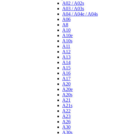
A02 / A02s
A03 / A03s
A04 / A04e / A04s
A06
A8
A10
A10e
A10s
A11
A12
A13
A14
A15
A16
A17
A20
A20e
A20s
A21
A21s
A22
A23
A26
A30
A30s