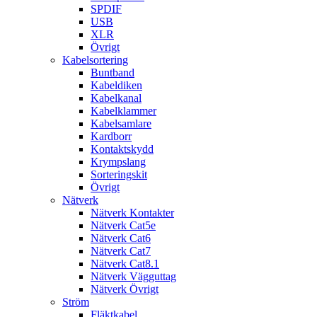
SPDIF
USB
XLR
Övrigt
Kabelsortering
Buntband
Kabeldiken
Kabelkanal
Kabelklammer
Kabelsamlare
Kardborr
Kontaktskydd
Krympslang
Sorteringskit
Övrigt
Nätverk
Nätverk Kontakter
Nätverk Cat5e
Nätverk Cat6
Nätverk Cat7
Nätverk Cat8.1
Nätverk Vägguttag
Nätverk Övrigt
Ström
Fläktkabel