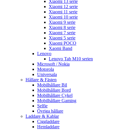
Xiaomi 13 serie
Xiaomi 12 serie
Xiaomi 11 serie
Xiaomi 10 serie
Xiaomi 9 serie
Xiaomi 8 serie
Xiaomi 7 serie
Xiaomi 5 serie
Xiaomi POCO
Xaomi Band
Lenovo
Lenovo Tab M10 serien
Microsoft / Nokia
Motorola
Universala
Hållare & Fästen
Mobilhållare Bil
Mobilhållare Bord
Mobilhållare Cykel
Mobilhållare Gaming
Selfie
Övriga hållare
Laddare & Kablar
Ciggladdare
Hemladdare