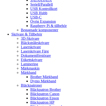
SATA/eSATA
Seriell/Parallell
USB Kontrollkort
USB Hubb
USB-C
Övrig Expansion
Raspberry Pi & tillbehör
Begagnade komponenter
Skrivare & Tillbehör
3D-Skrivare
Bläckstråleskrivare
Laserskrivare
Laserskrivare Färg
Dokumentförstörare
Etikettskrivare
Laminering
Märkmaskin
Märkband
Brother Märkband
Dymo Märkband
Bläckpatroner
Bläckpatron Brother
Bläckpatron Canon
Bläckpatron Epson
Bläckpatron HP