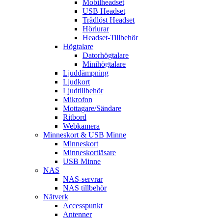
Mobilheadset
USB Headset
Trådlöst Headset
Hörlurar
Headset-Tillbehör
Högtalare
Datorhögtalare
Minihögtalare
Ljuddämpning
Ljudkort
Ljudtillbehör
Mikrofon
Mottagare/Sändare
Ritbord
Webkamera
Minneskort & USB Minne
Minneskort
Minneskortläsare
USB Minne
NAS
NAS-servrar
NAS tillbehör
Nätverk
Accesspunkt
Antenner