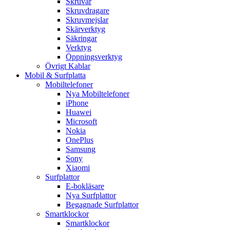
Skruvar
Skruvdragare
Skruvmejslar
Skärverktyg
Säkringar
Verktyg
Öppningsverktyg
Övrigt Kablar
Mobil & Surfplatta
Mobiltelefoner
Nya Mobiltelefoner
iPhone
Huawei
Microsoft
Nokia
OnePlus
Samsung
Sony
Xiaomi
Surfplattor
E-bokläsare
Nya Surfplattor
Begagnade Surfplattor
Smartklockor
Smartklockor