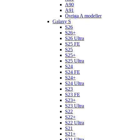
A90
A91
Övriga A modeller
Galaxy S
S26
S26+
S26 Ultra
S25 FE
S25
S25+
S25 Ultra
S24
S24 FE
S24+
S24 Ultra
S23
S23 FE
S23+
S23 Ultra
S22
S22+
S22 Ultra
S21
S21+
S21 Ultra