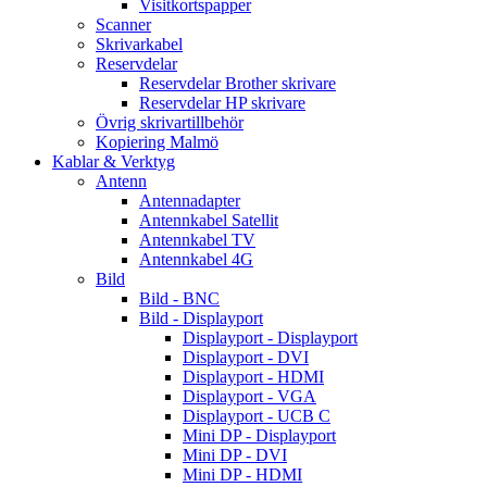
Visitkortspapper
Scanner
Skrivarkabel
Reservdelar
Reservdelar Brother skrivare
Reservdelar HP skrivare
Övrig skrivartillbehör
Kopiering Malmö
Kablar & Verktyg
Antenn
Antennadapter
Antennkabel Satellit
Antennkabel TV
Antennkabel 4G
Bild
Bild - BNC
Bild - Displayport
Displayport - Displayport
Displayport - DVI
Displayport - HDMI
Displayport - VGA
Displayport - UCB C
Mini DP - Displayport
Mini DP - DVI
Mini DP - HDMI