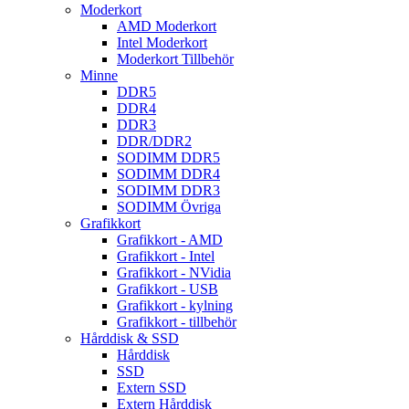
Moderkort
AMD Moderkort
Intel Moderkort
Moderkort Tillbehör
Minne
DDR5
DDR4
DDR3
DDR/DDR2
SODIMM DDR5
SODIMM DDR4
SODIMM DDR3
SODIMM Övriga
Grafikkort
Grafikkort - AMD
Grafikkort - Intel
Grafikkort - NVidia
Grafikkort - USB
Grafikkort - kylning
Grafikkort - tillbehör
Hårddisk & SSD
Hårddisk
SSD
Extern SSD
Extern Hårddisk