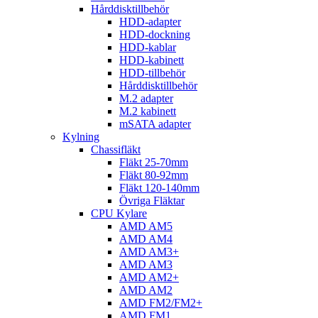
Hårddisktillbehör
HDD-adapter
HDD-dockning
HDD-kablar
HDD-kabinett
HDD-tillbehör
Hårddisktillbehör
M.2 adapter
M.2 kabinett
mSATA adapter
Kylning
Chassifläkt
Fläkt 25-70mm
Fläkt 80-92mm
Fläkt 120-140mm
Övriga Fläktar
CPU Kylare
AMD AM5
AMD AM4
AMD AM3+
AMD AM3
AMD AM2+
AMD AM2
AMD FM2/FM2+
AMD FM1