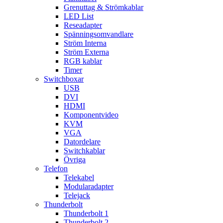
Grenuttag & Strömkablar
LED List
Reseadapter
Spänningsomvandlare
Ström Interna
Ström Externa
RGB kablar
Timer
Switchboxar
USB
DVI
HDMI
Komponentvideo
KVM
VGA
Datordelare
Switchkablar
Övriga
Telefon
Telekabel
Modularadapter
Telejack
Thunderbolt
Thunderbolt 1
Thunderbolt 2