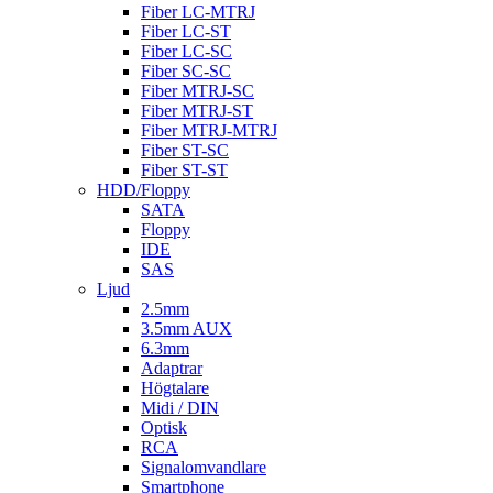
Fiber LC-MTRJ
Fiber LC-ST
Fiber LC-SC
Fiber SC-SC
Fiber MTRJ-SC
Fiber MTRJ-ST
Fiber MTRJ-MTRJ
Fiber ST-SC
Fiber ST-ST
HDD/Floppy
SATA
Floppy
IDE
SAS
Ljud
2.5mm
3.5mm AUX
6.3mm
Adaptrar
Högtalare
Midi / DIN
Optisk
RCA
Signalomvandlare
Smartphone