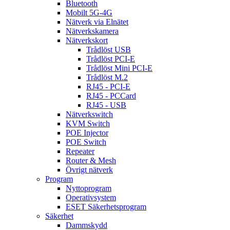
Bluetooth
Mobilt 5G-4G
Nätverk via Elnätet
Nätverkskamera
Nätverkskort
Trådlöst USB
Trådlöst PCI-E
Trådlöst Mini PCI-E
Trådlöst M.2
RJ45 - PCI-E
RJ45 - PCCard
RJ45 - USB
Nätverkswitch
KVM Switch
POE Injector
POE Switch
Repeater
Router & Mesh
Övrigt nätverk
Program
Nyttoprogram
Operativsystem
ESET Säkerhetsprogram
Säkerhet
Dammskydd