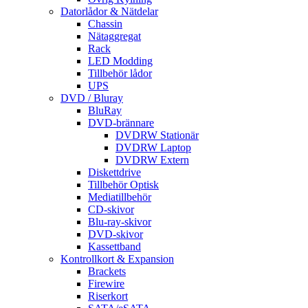
Datorlådor & Nätdelar
Chassin
Nätaggregat
Rack
LED Modding
Tillbehör lådor
UPS
DVD / Bluray
BluRay
DVD-brännare
DVDRW Stationär
DVDRW Laptop
DVDRW Extern
Diskettdrive
Tillbehör Optisk
Mediatillbehör
CD-skivor
Blu-ray-skivor
DVD-skivor
Kassettband
Kontrollkort & Expansion
Brackets
Firewire
Riserkort