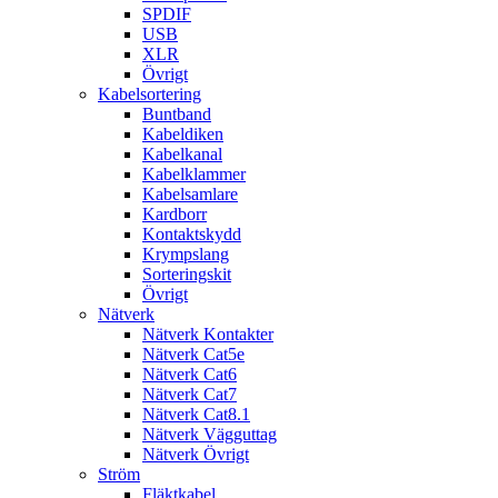
SPDIF
USB
XLR
Övrigt
Kabelsortering
Buntband
Kabeldiken
Kabelkanal
Kabelklammer
Kabelsamlare
Kardborr
Kontaktskydd
Krympslang
Sorteringskit
Övrigt
Nätverk
Nätverk Kontakter
Nätverk Cat5e
Nätverk Cat6
Nätverk Cat7
Nätverk Cat8.1
Nätverk Vägguttag
Nätverk Övrigt
Ström
Fläktkabel