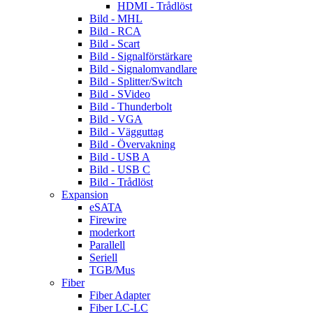
HDMI - Trådlöst
Bild - MHL
Bild - RCA
Bild - Scart
Bild - Signalförstärkare
Bild - Signalomvandlare
Bild - Splitter/Switch
Bild - SVideo
Bild - Thunderbolt
Bild - VGA
Bild - Vägguttag
Bild - Övervakning
Bild - USB A
Bild - USB C
Bild - Trådlöst
Expansion
eSATA
Firewire
moderkort
Parallell
Seriell
TGB/Mus
Fiber
Fiber Adapter
Fiber LC-LC