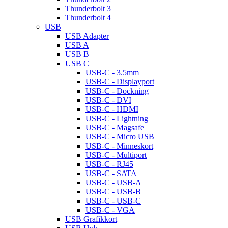
Thunderbolt 3
Thunderbolt 4
USB
USB Adapter
USB A
USB B
USB C
USB-C - 3.5mm
USB-C - Displayport
USB-C - Dockning
USB-C - DVI
USB-C - HDMI
USB-C - Lightning
USB-C - Magsafe
USB-C - Micro USB
USB-C - Minneskort
USB-C - Multiport
USB-C - RJ45
USB-C - SATA
USB-C - USB-A
USB-C - USB-B
USB-C - USB-C
USB-C - VGA
USB Grafikkort