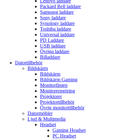
Lenovo laddare
Packard Bell laddare
Samsung laddare
Sony laddare
Synology laddare
Toshiba laddare
Universal laddare
PD Laddare
USB laddare
Övriga laddare
Billaddare
Datortillbehör
Bildskärm
Bildskärm
Bildskärm Gaming
Monitorfästen
Monitorrengöring
Projektorer
Projektortillbehör
Övrig monitortillbehör
Datormöbler
Ljud & Multimedia
Headset
Gaming Headset
PC Headset