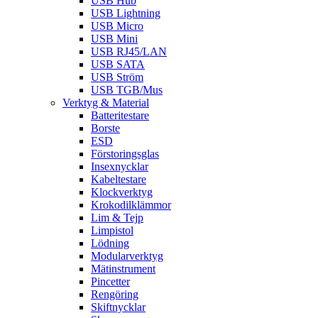
USB Hub
USB Lightning
USB Micro
USB Mini
USB RJ45/LAN
USB SATA
USB Ström
USB TGB/Mus
Verktyg & Material
Batteritestare
Borste
ESD
Förstoringsglas
Insexnycklar
Kabeltestare
Klockverktyg
Krokodilklämmor
Lim & Tejp
Limpistol
Lödning
Modularverktyg
Mätinstrument
Pincetter
Rengöring
Skiftnycklar