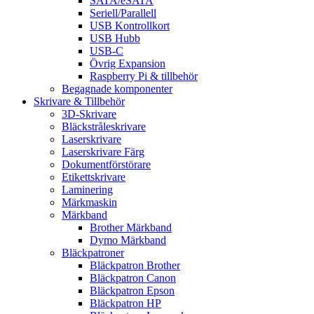
SATA/eSATA
Seriell/Parallell
USB Kontrollkort
USB Hubb
USB-C
Övrig Expansion
Raspberry Pi & tillbehör
Begagnade komponenter
Skrivare & Tillbehör
3D-Skrivare
Bläckstråleskrivare
Laserskrivare
Laserskrivare Färg
Dokumentförstörare
Etikettskrivare
Laminering
Märkmaskin
Märkband
Brother Märkband
Dymo Märkband
Bläckpatroner
Bläckpatron Brother
Bläckpatron Canon
Bläckpatron Epson
Bläckpatron HP