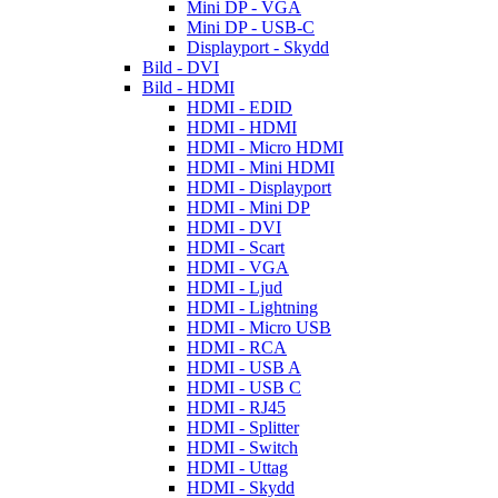
Mini DP - VGA
Mini DP - USB-C
Displayport - Skydd
Bild - DVI
Bild - HDMI
HDMI - EDID
HDMI - HDMI
HDMI - Micro HDMI
HDMI - Mini HDMI
HDMI - Displayport
HDMI - Mini DP
HDMI - DVI
HDMI - Scart
HDMI - VGA
HDMI - Ljud
HDMI - Lightning
HDMI - Micro USB
HDMI - RCA
HDMI - USB A
HDMI - USB C
HDMI - RJ45
HDMI - Splitter
HDMI - Switch
HDMI - Uttag
HDMI - Skydd