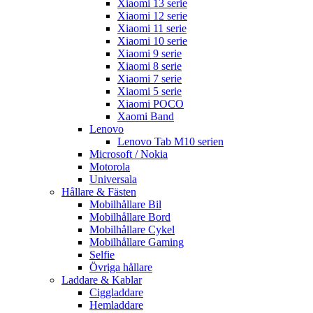
Xiaomi 13 serie
Xiaomi 12 serie
Xiaomi 11 serie
Xiaomi 10 serie
Xiaomi 9 serie
Xiaomi 8 serie
Xiaomi 7 serie
Xiaomi 5 serie
Xiaomi POCO
Xaomi Band
Lenovo
Lenovo Tab M10 serien
Microsoft / Nokia
Motorola
Universala
Hållare & Fästen
Mobilhållare Bil
Mobilhållare Bord
Mobilhållare Cykel
Mobilhållare Gaming
Selfie
Övriga hållare
Laddare & Kablar
Ciggladdare
Hemladdare