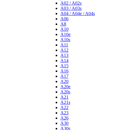
A02 / A02s
A03 / A03s
A04 / A04e / A04s
A06
A8
A10
A10e
A10s
A11
A12
A13
A14
A15
A16
A17
A20
A20e
A20s
A21
A21s
A22
A23
A26
A30
A30s