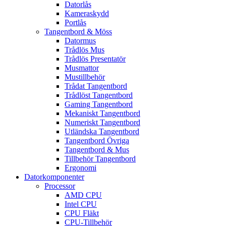
Datorlås
Kameraskydd
Portlås
Tangentbord & Möss
Datormus
Trådlös Mus
Trådlös Presentatör
Musmattor
Mustillbehör
Trådat Tangentbord
Trådlöst Tangentbord
Gaming Tangentbord
Mekaniskt Tangentbord
Numeriskt Tangentbord
Utländska Tangentbord
Tangentbord Övriga
Tangentbord & Mus
Tillbehör Tangentbord
Ergonomi
Datorkomponenter
Processor
AMD CPU
Intel CPU
CPU Fläkt
CPU-Tillbehör