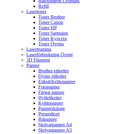
Bläckpatron Lexmark
Refill
Lasertoner
Toner Brother
Toner Canon
Toner HP
Toner Samsung
Toner Kyocera
Toner Övriga
Lasertrumma
Laserförbrukning Övrigt
3D Filament
Papper
Brother etiketter
Dymo etiketter
Etikett/kvittopapper
Fotopapper
Färgat papper
Hylletiketter
Kvittopapper
Papperskärare
Presentkort
Ritpapper
Skrivarpapper A4
Skrivarpapper A3