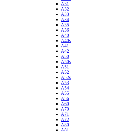
A31
A32
A33
A34
A35
A36
A40
A40s
A41
A42
A50
A50s
A51
A52
A52s
A53
A54
A55
A56
A60
A70
A71
A72
A80
A81