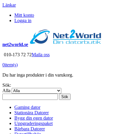
Länkar
Mitt konto
Logga in
net2world.se
010-173 72 72
Maila oss
0
item(s)
Du har inga produkter i din varukorg.
Sök:
Alla
Sök
Gaming dator
Stationära Datorer
Bygg din egen dator
Uppgraderingspaket
Bärbara Datorer