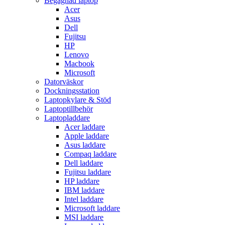
Begagnad laptop
Acer
Asus
Dell
Fujitsu
HP
Lenovo
Macbook
Microsoft
Datorväskor
Dockningsstation
Laptopkylare & Stöd
Laptoptillbehör
Laptopladdare
Acer laddare
Apple laddare
Asus laddare
Compaq laddare
Dell laddare
Fujitsu laddare
HP laddare
IBM laddare
Intel laddare
Microsoft laddare
MSI laddare