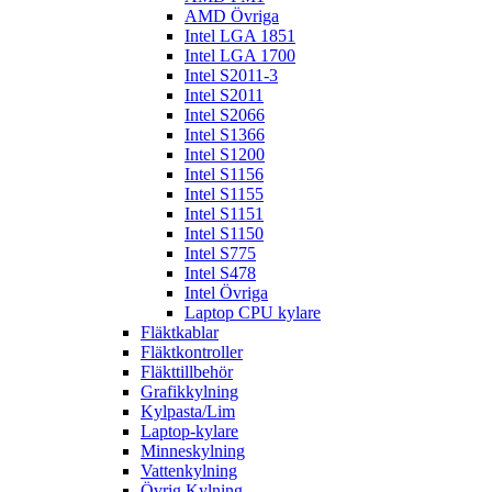
AMD Övriga
Intel LGA 1851
Intel LGA 1700
Intel S2011-3
Intel S2011
Intel S2066
Intel S1366
Intel S1200
Intel S1156
Intel S1155
Intel S1151
Intel S1150
Intel S775
Intel S478
Intel Övriga
Laptop CPU kylare
Fläktkablar
Fläktkontroller
Fläkttillbehör
Grafikkylning
Kylpasta/Lim
Laptop-kylare
Minneskylning
Vattenkylning
Övrig Kylning