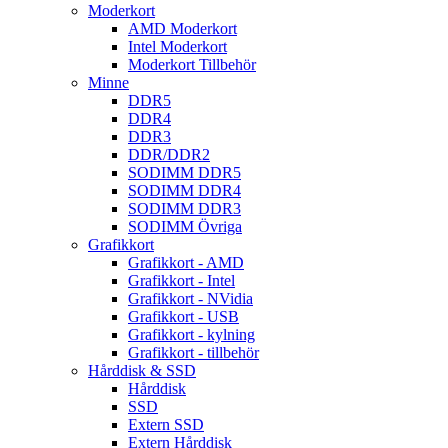
Moderkort
AMD Moderkort
Intel Moderkort
Moderkort Tillbehör
Minne
DDR5
DDR4
DDR3
DDR/DDR2
SODIMM DDR5
SODIMM DDR4
SODIMM DDR3
SODIMM Övriga
Grafikkort
Grafikkort - AMD
Grafikkort - Intel
Grafikkort - NVidia
Grafikkort - USB
Grafikkort - kylning
Grafikkort - tillbehör
Hårddisk & SSD
Hårddisk
SSD
Extern SSD
Extern Hårddisk