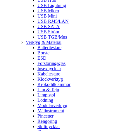
USB Hub
USB Lightning
USB Micro
USB Mini
USB RJ45/LAN
USB SATA
USB Ström
USB TGB/Mus
Verktyg & Material
Batteritestare
Borste
ESD
Förstoringsglas
Insexnycklar
Kabeltestare
Klockverktyg
Krokodilklämmor
Lim & Tejp
Limpistol
Lödning
Modularverktyg
Mätinstrument
Pincetter
Rengöring
Skiftnycklar