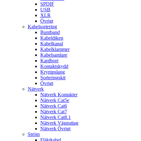
SPDIF
USB
XLR
Övrigt
Kabelsortering
Buntband
Kabeldiken
Kabelkanal
Kabelklammer
Kabelsamlare
Kardborr
Kontaktskydd
Krympslang
Sorteringskit
Övrigt
Nätverk
Nätverk Kontakter
Nätverk Cat5e
Nätverk Cat6
Nätverk Cat7
Nätverk Cat8.1
Nätverk Vägguttag
Nätverk Övrigt
Ström
Fläktkabel