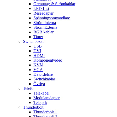
Grenuttag & Strömkablar
LED List
Reseadapter
Spänningsomvandlare
Ström Interna
Ström Externa
RGB kablar
Timer
Switchboxar
USB
DVI
HDMI
Komponentvideo
KVM
VGA
Datordelare
Switchkablar
Övriga
Telefon
Telekabel
Modularadapter
Telejack
Thunderbolt
Thunderbolt 1
Thunderbolt 2