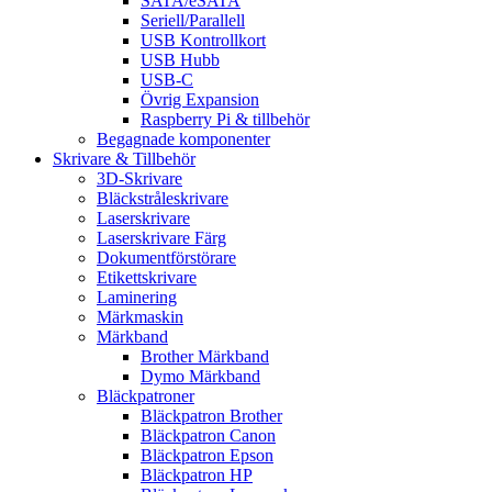
SATA/eSATA
Seriell/Parallell
USB Kontrollkort
USB Hubb
USB-C
Övrig Expansion
Raspberry Pi & tillbehör
Begagnade komponenter
Skrivare & Tillbehör
3D-Skrivare
Bläckstråleskrivare
Laserskrivare
Laserskrivare Färg
Dokumentförstörare
Etikettskrivare
Laminering
Märkmaskin
Märkband
Brother Märkband
Dymo Märkband
Bläckpatroner
Bläckpatron Brother
Bläckpatron Canon
Bläckpatron Epson
Bläckpatron HP