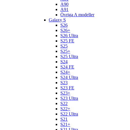
A90
A91
Övriga A modeller
Galaxy S
S26
S26+
S26 Ultra
S25 FE
S25
S25+
S25 Ultra
S24
S24 FE
S24+
S24 Ultra
S23
S23 FE
S23+
S23 Ultra
S22
S22+
S22 Ultra
S21
S21+
S21 Ultra