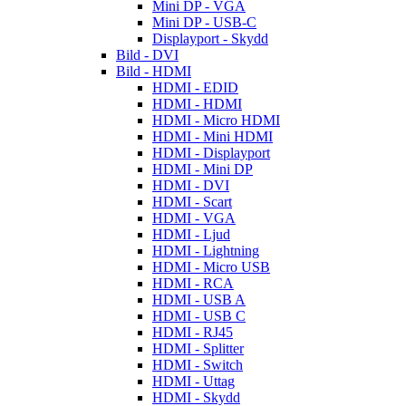
Mini DP - VGA
Mini DP - USB-C
Displayport - Skydd
Bild - DVI
Bild - HDMI
HDMI - EDID
HDMI - HDMI
HDMI - Micro HDMI
HDMI - Mini HDMI
HDMI - Displayport
HDMI - Mini DP
HDMI - DVI
HDMI - Scart
HDMI - VGA
HDMI - Ljud
HDMI - Lightning
HDMI - Micro USB
HDMI - RCA
HDMI - USB A
HDMI - USB C
HDMI - RJ45
HDMI - Splitter
HDMI - Switch
HDMI - Uttag
HDMI - Skydd