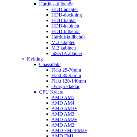
Hårddisktillbehör
HDD-adapter
HDD-dockning
HDD-kablar
HDD-kabinett
HDD-tillbehör
Hårddisktillbehör
M.2 adapter
M.2 kabinett
mSATA adapter
Kylning
Chassifläkt
Fläkt 25-70mm
Fläkt 80-92mm
Fläkt 120-140mm
Övriga Fläktar
CPU Kylare
AMD AM5
AMD AM4
AMD AM3+
AMD AM3
AMD AM2+
AMD AM2
AMD FM2/FM2+
AMD FM1