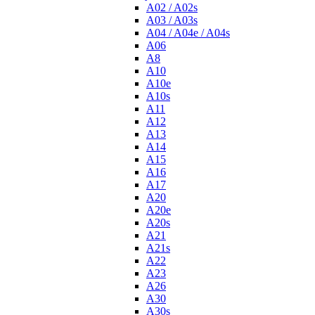
A02 / A02s
A03 / A03s
A04 / A04e / A04s
A06
A8
A10
A10e
A10s
A11
A12
A13
A14
A15
A16
A17
A20
A20e
A20s
A21
A21s
A22
A23
A26
A30
A30s