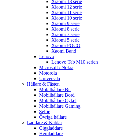
Xiaomi 13 serie
Xiaomi 12 serie
Xiaomi 11 serie
Xiaomi 10 serie
Xiaomi 9 serie
Xiaomi 8 serie
Xiaomi 7 serie
Xiaomi 5 serie
Xiaomi POCO
Xaomi Band
Lenovo
Lenovo Tab M10 serien
Microsoft / Nokia
Motorola
Universala
Hållare & Fästen
Mobilhållare Bil
Mobilhållare Bord
Mobilhållare Cykel
Mobilhållare Gaming
Selfie
Övriga hållare
Laddare & Kablar
Ciggladdare
Hemladdare