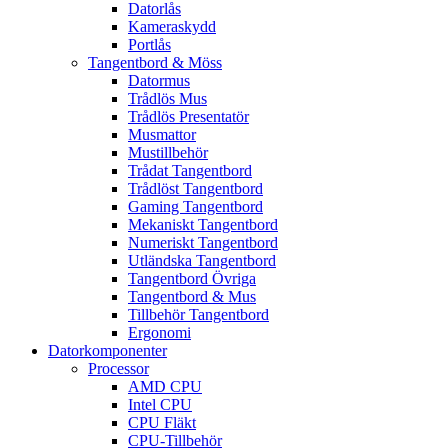
Datorlås
Kameraskydd
Portlås
Tangentbord & Möss
Datormus
Trådlös Mus
Trådlös Presentatör
Musmattor
Mustillbehör
Trådat Tangentbord
Trådlöst Tangentbord
Gaming Tangentbord
Mekaniskt Tangentbord
Numeriskt Tangentbord
Utländska Tangentbord
Tangentbord Övriga
Tangentbord & Mus
Tillbehör Tangentbord
Ergonomi
Datorkomponenter
Processor
AMD CPU
Intel CPU
CPU Fläkt
CPU-Tillbehör