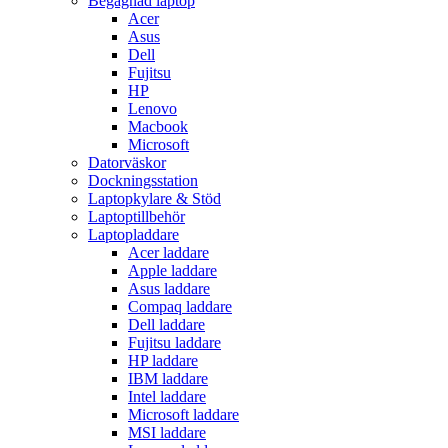
Begagnad laptop
Acer
Asus
Dell
Fujitsu
HP
Lenovo
Macbook
Microsoft
Datorväskor
Dockningsstation
Laptopkylare & Stöd
Laptoptillbehör
Laptopladdare
Acer laddare
Apple laddare
Asus laddare
Compaq laddare
Dell laddare
Fujitsu laddare
HP laddare
IBM laddare
Intel laddare
Microsoft laddare
MSI laddare