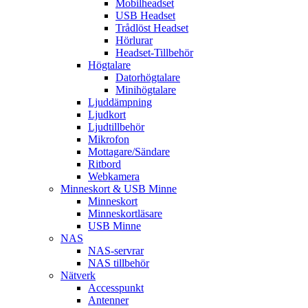
Mobilheadset
USB Headset
Trådlöst Headset
Hörlurar
Headset-Tillbehör
Högtalare
Datorhögtalare
Minihögtalare
Ljuddämpning
Ljudkort
Ljudtillbehör
Mikrofon
Mottagare/Sändare
Ritbord
Webkamera
Minneskort & USB Minne
Minneskort
Minneskortläsare
USB Minne
NAS
NAS-servrar
NAS tillbehör
Nätverk
Accesspunkt
Antenner