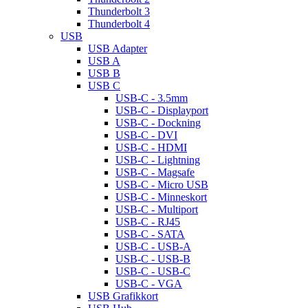
Thunderbolt 3
Thunderbolt 4
USB
USB Adapter
USB A
USB B
USB C
USB-C - 3.5mm
USB-C - Displayport
USB-C - Dockning
USB-C - DVI
USB-C - HDMI
USB-C - Lightning
USB-C - Magsafe
USB-C - Micro USB
USB-C - Minneskort
USB-C - Multiport
USB-C - RJ45
USB-C - SATA
USB-C - USB-A
USB-C - USB-B
USB-C - USB-C
USB-C - VGA
USB Grafikkort