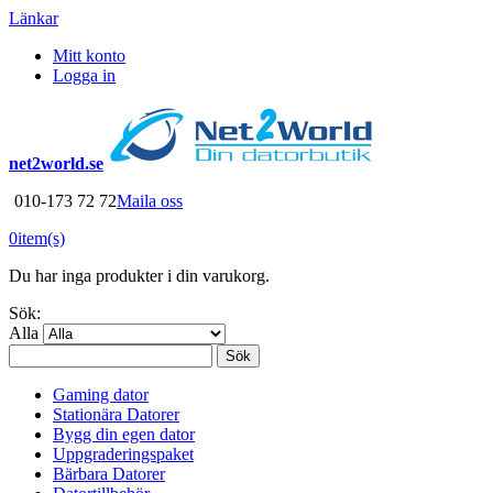
Länkar
Mitt konto
Logga in
net2world.se
010-173 72 72
Maila oss
0
item(s)
Du har inga produkter i din varukorg.
Sök:
Alla
Sök
Gaming dator
Stationära Datorer
Bygg din egen dator
Uppgraderingspaket
Bärbara Datorer