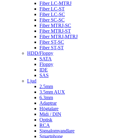
Fiber LC-MTRJ
Fiber LC-ST
Fiber LC-SC
Fiber SC-SC
Fiber MTRJ-SC
Fiber MTRJ-ST
Fiber MTRJ-MTRJ
Fiber ST-SC
Fiber ST-ST
HDD/Floppy
SATA
Floppy
IDE
SAS
Ljud
2.5mm
3.5mm AUX
6.3mm
Adaptrar
Högtalare
Midi / DIN
Optisk
RCA
Signalomvandlare
Smartphone