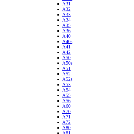
A31
A32
A33
A34
A35
A36
A40
A40s
A41
A42
A50
A50s
A51
A52
A52s
A53
A54
A55
A56
A60
A70
A71
A72
A80
A81