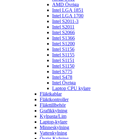
AMD Övriga
Intel LGA 1851
Intel LGA 1700
Intel S2011-3
Intel S2011
Intel S2066
Intel S1366
Intel S1200
Intel S1156
Intel S1155
Intel S1151
Intel S1150
Intel S775
Intel S478
Intel Övriga
Laptop CPU kylare
Fläktkablar
Fläktkontroller
Fläkttillbehör
Grafikkylning
Kylpasta/Lim
Laptop-kylare
Minneskylning
Vattenkylning
Övrig Kylning