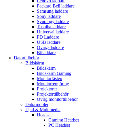
Lenovo laddare
Packard Bell laddare
Samsung laddare
Sony laddare
Synology laddare
Toshiba laddare
Universal laddare
PD Laddare
USB laddare
Övriga laddare
Billaddare
Datortillbehör
Bildskärm
Bildskärm
Bildskärm Gaming
Monitorfästen
Monitorrengöring
Projektorer
Projektortillbehör
Övrig monitortillbehör
Datormöbler
Ljud & Multimedia
Headset
Gaming Headset
PC Headset