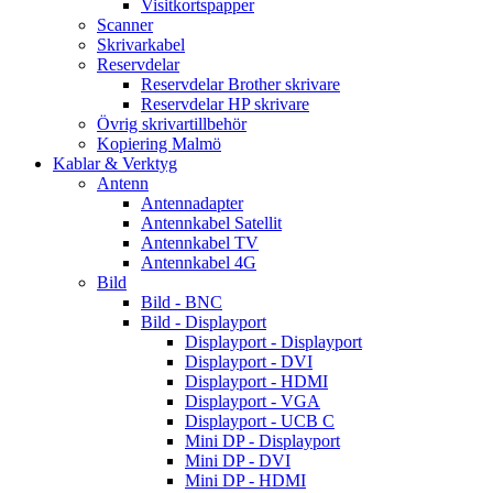
Visitkortspapper
Scanner
Skrivarkabel
Reservdelar
Reservdelar Brother skrivare
Reservdelar HP skrivare
Övrig skrivartillbehör
Kopiering Malmö
Kablar & Verktyg
Antenn
Antennadapter
Antennkabel Satellit
Antennkabel TV
Antennkabel 4G
Bild
Bild - BNC
Bild - Displayport
Displayport - Displayport
Displayport - DVI
Displayport - HDMI
Displayport - VGA
Displayport - UCB C
Mini DP - Displayport
Mini DP - DVI
Mini DP - HDMI