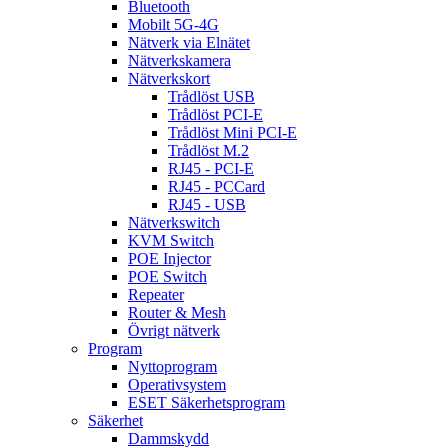
Bluetooth
Mobilt 5G-4G
Nätverk via Elnätet
Nätverkskamera
Nätverkskort
Trådlöst USB
Trådlöst PCI-E
Trådlöst Mini PCI-E
Trådlöst M.2
RJ45 - PCI-E
RJ45 - PCCard
RJ45 - USB
Nätverkswitch
KVM Switch
POE Injector
POE Switch
Repeater
Router & Mesh
Övrigt nätverk
Program
Nyttoprogram
Operativsystem
ESET Säkerhetsprogram
Säkerhet
Dammskydd