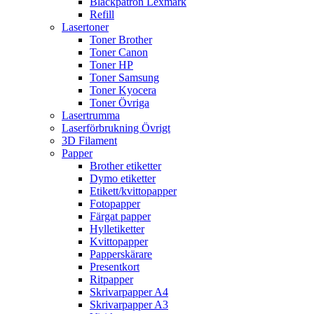
Bläckpatron Lexmark
Refill
Lasertoner
Toner Brother
Toner Canon
Toner HP
Toner Samsung
Toner Kyocera
Toner Övriga
Lasertrumma
Laserförbrukning Övrigt
3D Filament
Papper
Brother etiketter
Dymo etiketter
Etikett/kvittopapper
Fotopapper
Färgat papper
Hylletiketter
Kvittopapper
Papperskärare
Presentkort
Ritpapper
Skrivarpapper A4
Skrivarpapper A3