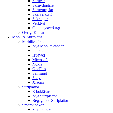
Skruvar
Skruvdragare
Skruvmejslar
Skärverktyg
Säkringar
Verktyg
Öppningsverktyg
Övrigt Kablar
Mobil & Surfplatta
Mobiltelefoner
Nya Mobiltelefoner
iPhone
Huawei
Microsoft
Nokia
OnePlus
Samsung
Sony
Xiaomi
Surfplattor
E-bokläsare
Nya Surfplattor
Begagnade Surfplattor
Smartklockor
Smartklockor