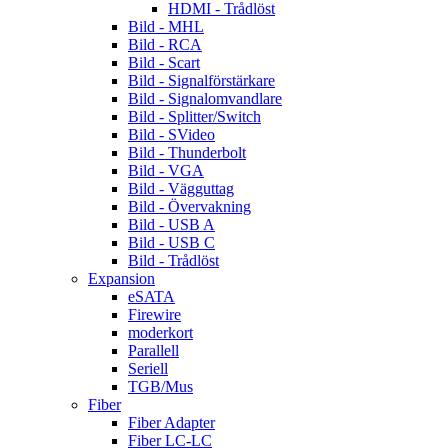
HDMI - Trådlöst
Bild - MHL
Bild - RCA
Bild - Scart
Bild - Signalförstärkare
Bild - Signalomvandlare
Bild - Splitter/Switch
Bild - SVideo
Bild - Thunderbolt
Bild - VGA
Bild - Vägguttag
Bild - Övervakning
Bild - USB A
Bild - USB C
Bild - Trådlöst
Expansion
eSATA
Firewire
moderkort
Parallell
Seriell
TGB/Mus
Fiber
Fiber Adapter
Fiber LC-LC