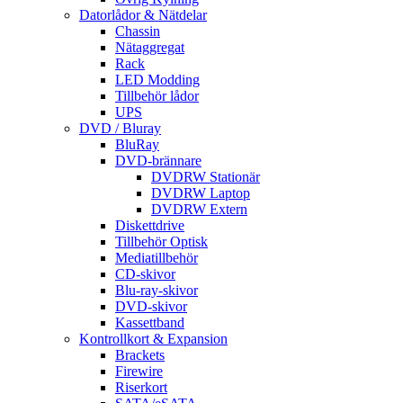
Datorlådor & Nätdelar
Chassin
Nätaggregat
Rack
LED Modding
Tillbehör lådor
UPS
DVD / Bluray
BluRay
DVD-brännare
DVDRW Stationär
DVDRW Laptop
DVDRW Extern
Diskettdrive
Tillbehör Optisk
Mediatillbehör
CD-skivor
Blu-ray-skivor
DVD-skivor
Kassettband
Kontrollkort & Expansion
Brackets
Firewire
Riserkort