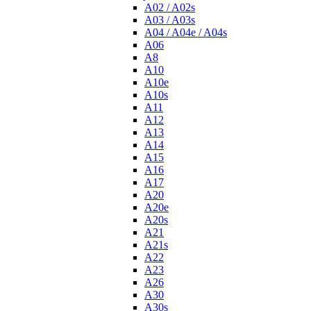
A02 / A02s
A03 / A03s
A04 / A04e / A04s
A06
A8
A10
A10e
A10s
A11
A12
A13
A14
A15
A16
A17
A20
A20e
A20s
A21
A21s
A22
A23
A26
A30
A30s