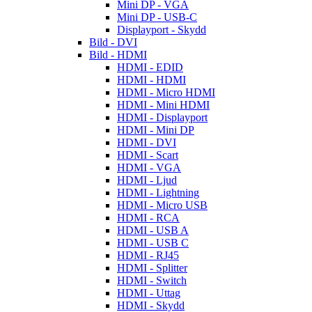
Mini DP - VGA
Mini DP - USB-C
Displayport - Skydd
Bild - DVI
Bild - HDMI
HDMI - EDID
HDMI - HDMI
HDMI - Micro HDMI
HDMI - Mini HDMI
HDMI - Displayport
HDMI - Mini DP
HDMI - DVI
HDMI - Scart
HDMI - VGA
HDMI - Ljud
HDMI - Lightning
HDMI - Micro USB
HDMI - RCA
HDMI - USB A
HDMI - USB C
HDMI - RJ45
HDMI - Splitter
HDMI - Switch
HDMI - Uttag
HDMI - Skydd