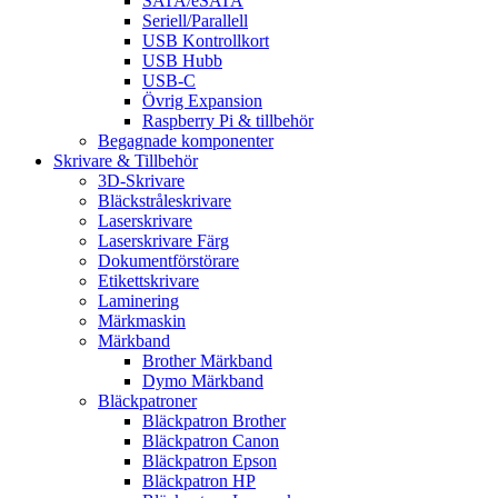
SATA/eSATA
Seriell/Parallell
USB Kontrollkort
USB Hubb
USB-C
Övrig Expansion
Raspberry Pi & tillbehör
Begagnade komponenter
Skrivare & Tillbehör
3D-Skrivare
Bläckstråleskrivare
Laserskrivare
Laserskrivare Färg
Dokumentförstörare
Etikettskrivare
Laminering
Märkmaskin
Märkband
Brother Märkband
Dymo Märkband
Bläckpatroner
Bläckpatron Brother
Bläckpatron Canon
Bläckpatron Epson
Bläckpatron HP