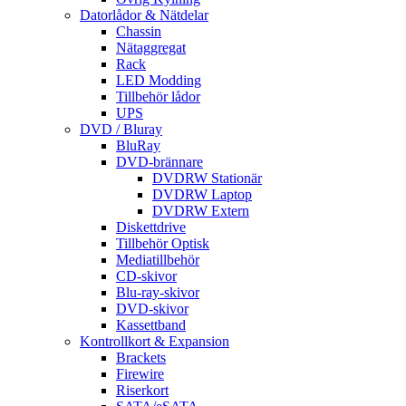
Datorlådor & Nätdelar
Chassin
Nätaggregat
Rack
LED Modding
Tillbehör lådor
UPS
DVD / Bluray
BluRay
DVD-brännare
DVDRW Stationär
DVDRW Laptop
DVDRW Extern
Diskettdrive
Tillbehör Optisk
Mediatillbehör
CD-skivor
Blu-ray-skivor
DVD-skivor
Kassettband
Kontrollkort & Expansion
Brackets
Firewire
Riserkort