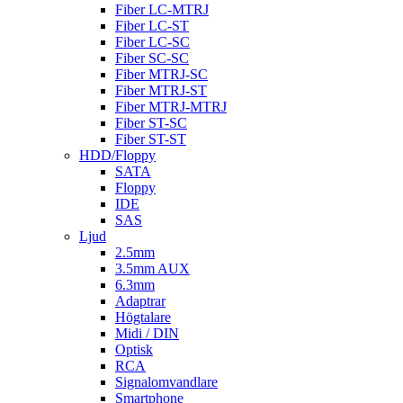
Fiber LC-MTRJ
Fiber LC-ST
Fiber LC-SC
Fiber SC-SC
Fiber MTRJ-SC
Fiber MTRJ-ST
Fiber MTRJ-MTRJ
Fiber ST-SC
Fiber ST-ST
HDD/Floppy
SATA
Floppy
IDE
SAS
Ljud
2.5mm
3.5mm AUX
6.3mm
Adaptrar
Högtalare
Midi / DIN
Optisk
RCA
Signalomvandlare
Smartphone