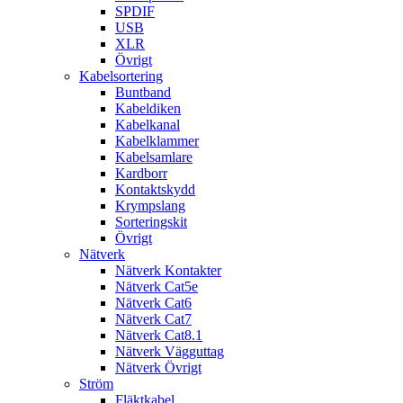
SPDIF
USB
XLR
Övrigt
Kabelsortering
Buntband
Kabeldiken
Kabelkanal
Kabelklammer
Kabelsamlare
Kardborr
Kontaktskydd
Krympslang
Sorteringskit
Övrigt
Nätverk
Nätverk Kontakter
Nätverk Cat5e
Nätverk Cat6
Nätverk Cat7
Nätverk Cat8.1
Nätverk Vägguttag
Nätverk Övrigt
Ström
Fläktkabel