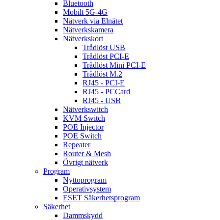
Bluetooth
Mobilt 5G-4G
Nätverk via Elnätet
Nätverkskamera
Nätverkskort
Trådlöst USB
Trådlöst PCI-E
Trådlöst Mini PCI-E
Trådlöst M.2
RJ45 - PCI-E
RJ45 - PCCard
RJ45 - USB
Nätverkswitch
KVM Switch
POE Injector
POE Switch
Repeater
Router & Mesh
Övrigt nätverk
Program
Nyttoprogram
Operativsystem
ESET Säkerhetsprogram
Säkerhet
Dammskydd