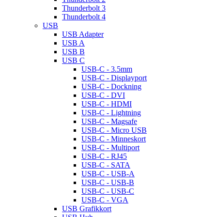
Thunderbolt 3
Thunderbolt 4
USB
USB Adapter
USB A
USB B
USB C
USB-C - 3.5mm
USB-C - Displayport
USB-C - Dockning
USB-C - DVI
USB-C - HDMI
USB-C - Lightning
USB-C - Magsafe
USB-C - Micro USB
USB-C - Minneskort
USB-C - Multiport
USB-C - RJ45
USB-C - SATA
USB-C - USB-A
USB-C - USB-B
USB-C - USB-C
USB-C - VGA
USB Grafikkort