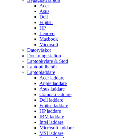
Begagnad laptop
Acer
Asus
Dell
Fujitsu
HP
Lenovo
Macbook
Microsoft
Datorväskor
Dockningsstation
Laptopkylare & Stöd
Laptoptillbehör
Laptopladdare
Acer laddare
Apple laddare
Asus laddare
Compaq laddare
Dell laddare
Fujitsu laddare
HP laddare
IBM laddare
Intel laddare
Microsoft laddare
MSI laddare