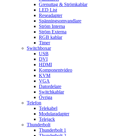
Grenuttag & Strömkablar
LED List
Reseadapter
Spänningsomvandlare
Ström Interna
Ström Externa
RGB kablar
Timer
Switchboxar
USB
DVI
HDMI
Komponentvideo
KVM
VGA
Datordelare
Switchkablar
Övriga
Telefon
Telekabel
Modularadapter
Telejack
Thunderbolt
Thunderbolt 1
Thunderbolt 2