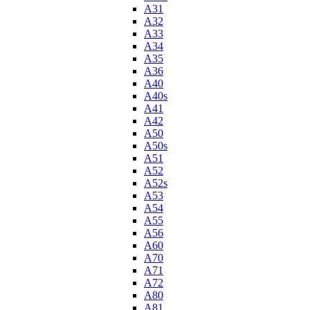
A31
A32
A33
A34
A35
A36
A40
A40s
A41
A42
A50
A50s
A51
A52
A52s
A53
A54
A55
A56
A60
A70
A71
A72
A80
A81