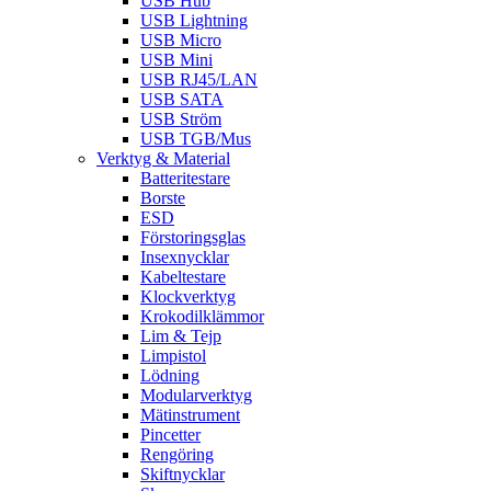
USB Hub
USB Lightning
USB Micro
USB Mini
USB RJ45/LAN
USB SATA
USB Ström
USB TGB/Mus
Verktyg & Material
Batteritestare
Borste
ESD
Förstoringsglas
Insexnycklar
Kabeltestare
Klockverktyg
Krokodilklämmor
Lim & Tejp
Limpistol
Lödning
Modularverktyg
Mätinstrument
Pincetter
Rengöring
Skiftnycklar