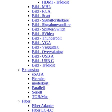
HDMI - Trådlöst
Bild - MHL
Bild - RCA
Bild - Scart
Bild - Signalförstärkare
Bild - Signalomvandlare
Bild - Splitter/Switch
Bild - SVideo
Bild - Thunderbolt
Bild - VGA
Bild - Vägguttag
Bild - Övervakning
Bild - USB A
Bild - USB C
Bild - Trådlöst
Expansion
eSATA
Firewire
moderkort
Parallell
Seriell
TGB/Mus
Fiber
Fiber Adapter
Fiber LC-LC