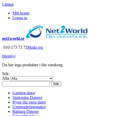
Länkar
Mitt konto
Logga in
net2world.se
010-173 72 72
Maila oss
0
item(s)
Du har inga produkter i din varukorg.
Sök:
Alla
Sök
Gaming dator
Stationära Datorer
Bygg din egen dator
Uppgraderingspaket
Bärbara Datorer