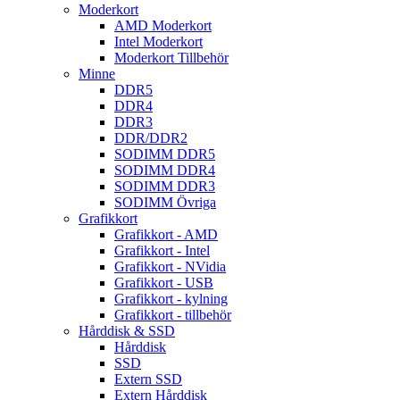
Moderkort
AMD Moderkort
Intel Moderkort
Moderkort Tillbehör
Minne
DDR5
DDR4
DDR3
DDR/DDR2
SODIMM DDR5
SODIMM DDR4
SODIMM DDR3
SODIMM Övriga
Grafikkort
Grafikkort - AMD
Grafikkort - Intel
Grafikkort - NVidia
Grafikkort - USB
Grafikkort - kylning
Grafikkort - tillbehör
Hårddisk & SSD
Hårddisk
SSD
Extern SSD
Extern Hårddisk