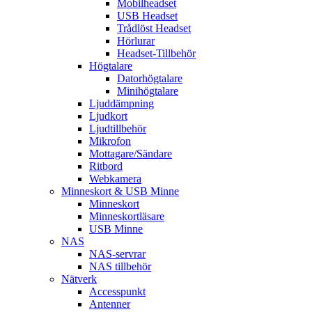
Mobilheadset
USB Headset
Trådlöst Headset
Hörlurar
Headset-Tillbehör
Högtalare
Datorhögtalare
Minihögtalare
Ljuddämpning
Ljudkort
Ljudtillbehör
Mikrofon
Mottagare/Sändare
Ritbord
Webkamera
Minneskort & USB Minne
Minneskort
Minneskortläsare
USB Minne
NAS
NAS-servrar
NAS tillbehör
Nätverk
Accesspunkt
Antenner