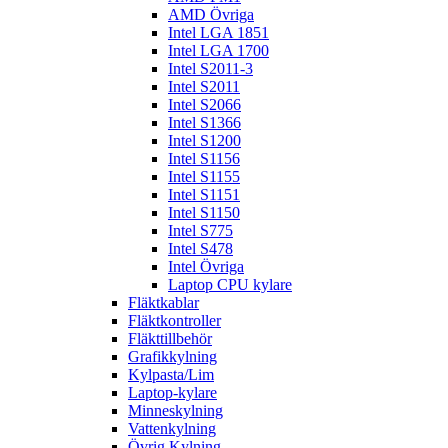
AMD Övriga
Intel LGA 1851
Intel LGA 1700
Intel S2011-3
Intel S2011
Intel S2066
Intel S1366
Intel S1200
Intel S1156
Intel S1155
Intel S1151
Intel S1150
Intel S775
Intel S478
Intel Övriga
Laptop CPU kylare
Fläktkablar
Fläktkontroller
Fläkttillbehör
Grafikkylning
Kylpasta/Lim
Laptop-kylare
Minneskylning
Vattenkylning
Övrig Kylning