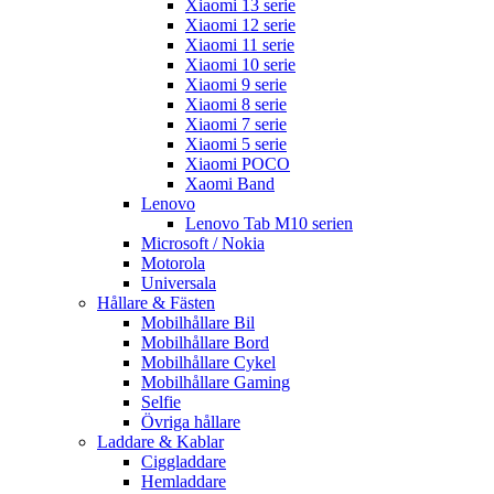
Xiaomi 13 serie
Xiaomi 12 serie
Xiaomi 11 serie
Xiaomi 10 serie
Xiaomi 9 serie
Xiaomi 8 serie
Xiaomi 7 serie
Xiaomi 5 serie
Xiaomi POCO
Xaomi Band
Lenovo
Lenovo Tab M10 serien
Microsoft / Nokia
Motorola
Universala
Hållare & Fästen
Mobilhållare Bil
Mobilhållare Bord
Mobilhållare Cykel
Mobilhållare Gaming
Selfie
Övriga hållare
Laddare & Kablar
Ciggladdare
Hemladdare