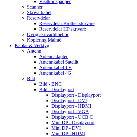
Visitkortspapper
Scanner
Skrivarkabel
Reservdelar
Reservdelar Brother skrivare
Reservdelar HP skrivare
Övrig skrivartillbehör
Kopiering Malmö
Kablar & Verktyg
Antenn
Antennadapter
Antennkabel Satellit
Antennkabel TV
Antennkabel 4G
Bild
Bild - BNC
Bild - Displayport
Displayport - Displayport
Displayport - DVI
Displayport - HDMI
Displayport - VGA
Displayport - UCB C
Mini DP - Displayport
Mini DP - DVI
Mini DP - HDMI