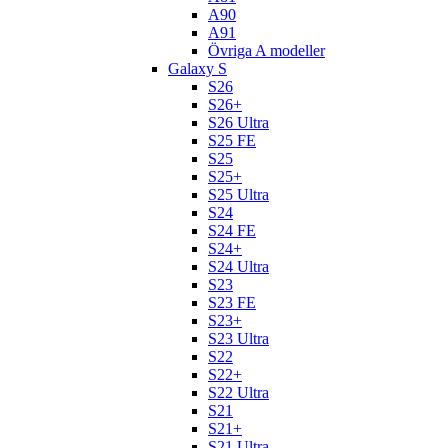
A90
A91
Övriga A modeller
Galaxy S
S26
S26+
S26 Ultra
S25 FE
S25
S25+
S25 Ultra
S24
S24 FE
S24+
S24 Ultra
S23
S23 FE
S23+
S23 Ultra
S22
S22+
S22 Ultra
S21
S21+
S21 Ultra