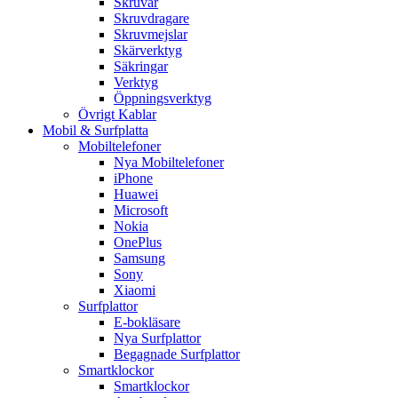
Skruvar
Skruvdragare
Skruvmejslar
Skärverktyg
Säkringar
Verktyg
Öppningsverktyg
Övrigt Kablar
Mobil & Surfplatta
Mobiltelefoner
Nya Mobiltelefoner
iPhone
Huawei
Microsoft
Nokia
OnePlus
Samsung
Sony
Xiaomi
Surfplattor
E-bokläsare
Nya Surfplattor
Begagnade Surfplattor
Smartklockor
Smartklockor