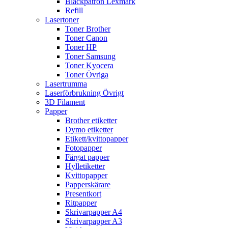
Bläckpatron Lexmark
Refill
Lasertoner
Toner Brother
Toner Canon
Toner HP
Toner Samsung
Toner Kyocera
Toner Övriga
Lasertrumma
Laserförbrukning Övrigt
3D Filament
Papper
Brother etiketter
Dymo etiketter
Etikett/kvittopapper
Fotopapper
Färgat papper
Hylletiketter
Kvittopapper
Papperskärare
Presentkort
Ritpapper
Skrivarpapper A4
Skrivarpapper A3