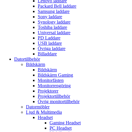
Lenovo laddare
Packard Bell laddare
Samsung laddare
Sony laddare
Synology laddare
Toshiba laddare
Universal laddare
PD Laddare
USB laddare
Övriga laddare
Billaddare
Datortillbehör
Bildskärm
Bildskärm
Bildskärm Gaming
Monitorfästen
Monitorrengöring
Projektorer
Projektortillbehör
Övrig monitortillbehör
Datormöbler
Ljud & Multimedia
Headset
Gaming Headset
PC Headset