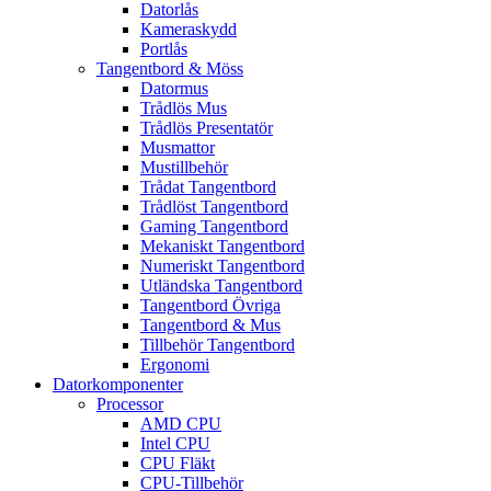
Datorlås
Kameraskydd
Portlås
Tangentbord & Möss
Datormus
Trådlös Mus
Trådlös Presentatör
Musmattor
Mustillbehör
Trådat Tangentbord
Trådlöst Tangentbord
Gaming Tangentbord
Mekaniskt Tangentbord
Numeriskt Tangentbord
Utländska Tangentbord
Tangentbord Övriga
Tangentbord & Mus
Tillbehör Tangentbord
Ergonomi
Datorkomponenter
Processor
AMD CPU
Intel CPU
CPU Fläkt
CPU-Tillbehör