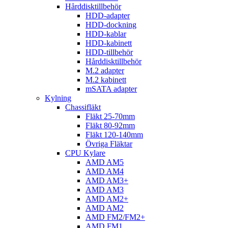
Hårddisktillbehör
HDD-adapter
HDD-dockning
HDD-kablar
HDD-kabinett
HDD-tillbehör
Hårddisktillbehör
M.2 adapter
M.2 kabinett
mSATA adapter
Kylning
Chassifläkt
Fläkt 25-70mm
Fläkt 80-92mm
Fläkt 120-140mm
Övriga Fläktar
CPU Kylare
AMD AM5
AMD AM4
AMD AM3+
AMD AM3
AMD AM2+
AMD AM2
AMD FM2/FM2+
AMD FM1