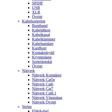
SPDIF
USB
XLR
Övrigt
Kabelsortering
Buntband
Kabeldiken
Kabelkanal
Kabelklammer
Kabelsamlare
Kardborr
Kontaktskydd
Krympslang
Sorteringskit
Övrigt
Nätverk
Nätverk Kontakter
Nätverk Cat5e
Nätverk Cat6
Nätverk Cat7
Nätverk Cat8.1
Nätverk Vägguttag
Nätverk Övrigt
Ström
Fläktkabel