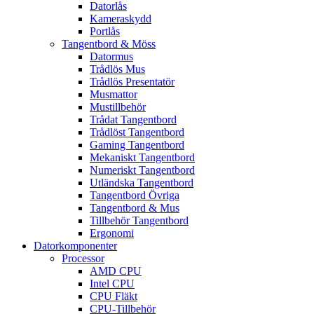
Datorlås
Kameraskydd
Portlås
Tangentbord & Möss
Datormus
Trådlös Mus
Trådlös Presentatör
Musmattor
Mustillbehör
Trådat Tangentbord
Trådlöst Tangentbord
Gaming Tangentbord
Mekaniskt Tangentbord
Numeriskt Tangentbord
Utländska Tangentbord
Tangentbord Övriga
Tangentbord & Mus
Tillbehör Tangentbord
Ergonomi
Datorkomponenter
Processor
AMD CPU
Intel CPU
CPU Fläkt
CPU-Tillbehör