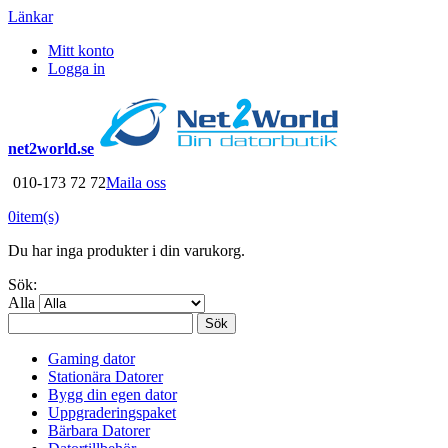
Länkar
Mitt konto
Logga in
net2world.se
010-173 72 72
Maila oss
0
item(s)
Du har inga produkter i din varukorg.
Sök:
Alla
Sök
Gaming dator
Stationära Datorer
Bygg din egen dator
Uppgraderingspaket
Bärbara Datorer