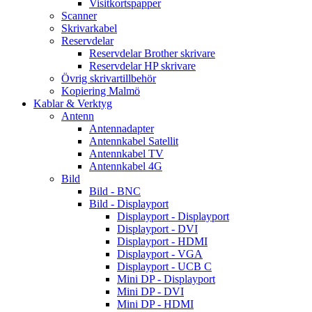
Visitkortspapper
Scanner
Skrivarkabel
Reservdelar
Reservdelar Brother skrivare
Reservdelar HP skrivare
Övrig skrivartillbehör
Kopiering Malmö
Kablar & Verktyg
Antenn
Antennadapter
Antennkabel Satellit
Antennkabel TV
Antennkabel 4G
Bild
Bild - BNC
Bild - Displayport
Displayport - Displayport
Displayport - DVI
Displayport - HDMI
Displayport - VGA
Displayport - UCB C
Mini DP - Displayport
Mini DP - DVI
Mini DP - HDMI