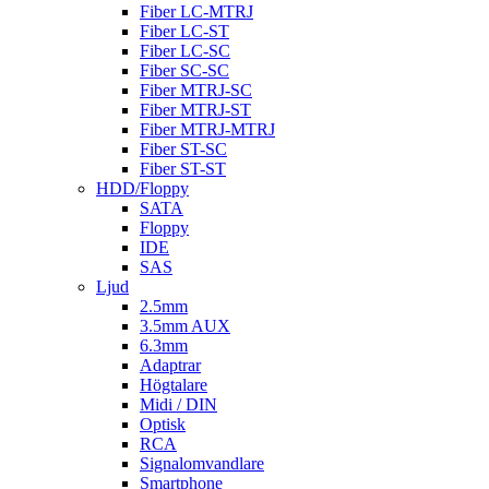
Fiber LC-MTRJ
Fiber LC-ST
Fiber LC-SC
Fiber SC-SC
Fiber MTRJ-SC
Fiber MTRJ-ST
Fiber MTRJ-MTRJ
Fiber ST-SC
Fiber ST-ST
HDD/Floppy
SATA
Floppy
IDE
SAS
Ljud
2.5mm
3.5mm AUX
6.3mm
Adaptrar
Högtalare
Midi / DIN
Optisk
RCA
Signalomvandlare
Smartphone