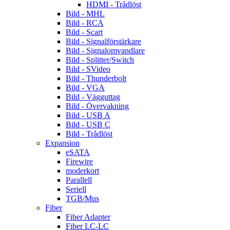
HDMI - Trådlöst
Bild - MHL
Bild - RCA
Bild - Scart
Bild - Signalförstärkare
Bild - Signalomvandlare
Bild - Splitter/Switch
Bild - SVideo
Bild - Thunderbolt
Bild - VGA
Bild - Vägguttag
Bild - Övervakning
Bild - USB A
Bild - USB C
Bild - Trådlöst
Expansion
eSATA
Firewire
moderkort
Parallell
Seriell
TGB/Mus
Fiber
Fiber Adapter
Fiber LC-LC