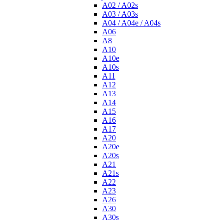
A02 / A02s
A03 / A03s
A04 / A04e / A04s
A06
A8
A10
A10e
A10s
A11
A12
A13
A14
A15
A16
A17
A20
A20e
A20s
A21
A21s
A22
A23
A26
A30
A30s