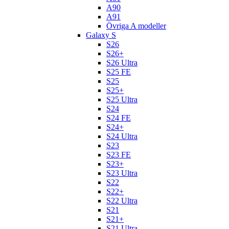
A90
A91
Övriga A modeller
Galaxy S
S26
S26+
S26 Ultra
S25 FE
S25
S25+
S25 Ultra
S24
S24 FE
S24+
S24 Ultra
S23
S23 FE
S23+
S23 Ultra
S22
S22+
S22 Ultra
S21
S21+
S21 Ultra