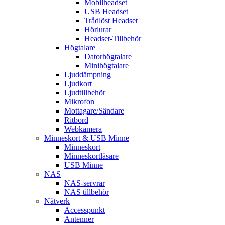
Mobilheadset
USB Headset
Trådlöst Headset
Hörlurar
Headset-Tillbehör
Högtalare
Datorhögtalare
Minihögtalare
Ljuddämpning
Ljudkort
Ljudtillbehör
Mikrofon
Mottagare/Sändare
Ritbord
Webkamera
Minneskort & USB Minne
Minneskort
Minneskortläsare
USB Minne
NAS
NAS-servrar
NAS tillbehör
Nätverk
Accesspunkt
Antenner