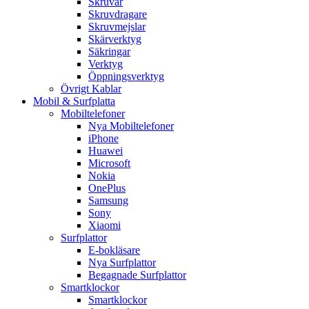
Skruvar
Skruvdragare
Skruvmejslar
Skärverktyg
Säkringar
Verktyg
Öppningsverktyg
Övrigt Kablar
Mobil & Surfplatta
Mobiltelefoner
Nya Mobiltelefoner
iPhone
Huawei
Microsoft
Nokia
OnePlus
Samsung
Sony
Xiaomi
Surfplattor
E-bokläsare
Nya Surfplattor
Begagnade Surfplattor
Smartklockor
Smartklockor