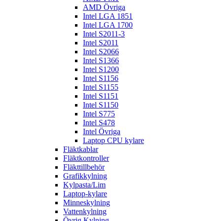
AMD Övriga
Intel LGA 1851
Intel LGA 1700
Intel S2011-3
Intel S2011
Intel S2066
Intel S1366
Intel S1200
Intel S1156
Intel S1155
Intel S1151
Intel S1150
Intel S775
Intel S478
Intel Övriga
Laptop CPU kylare
Fläktkablar
Fläktkontroller
Fläkttillbehör
Grafikkylning
Kylpasta/Lim
Laptop-kylare
Minneskylning
Vattenkylning
Övrig Kylning