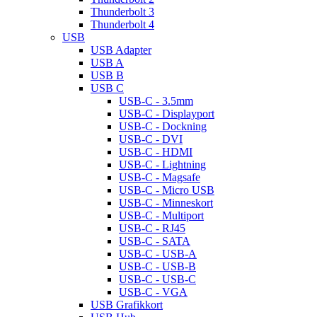
Thunderbolt 3
Thunderbolt 4
USB
USB Adapter
USB A
USB B
USB C
USB-C - 3.5mm
USB-C - Displayport
USB-C - Dockning
USB-C - DVI
USB-C - HDMI
USB-C - Lightning
USB-C - Magsafe
USB-C - Micro USB
USB-C - Minneskort
USB-C - Multiport
USB-C - RJ45
USB-C - SATA
USB-C - USB-A
USB-C - USB-B
USB-C - USB-C
USB-C - VGA
USB Grafikkort