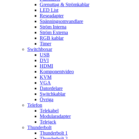
Grenuttag & Strömkablar
LED List
Reseadapter
Spänningsomvandlare
Ström Interna
Ström Externa
RGB kablar
Timer
Switchboxar
USB
DVI
HDMI
Komponentvideo
KVM
VGA
Datordelare
Switchkablar
Övriga
Telefon
Telekabel
Modularadapter
Telejack
Thunderbolt
Thunderbolt 1
Thunderbolt 2