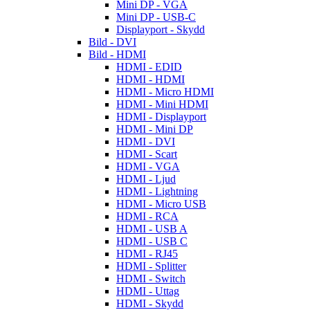
Mini DP - VGA
Mini DP - USB-C
Displayport - Skydd
Bild - DVI
Bild - HDMI
HDMI - EDID
HDMI - HDMI
HDMI - Micro HDMI
HDMI - Mini HDMI
HDMI - Displayport
HDMI - Mini DP
HDMI - DVI
HDMI - Scart
HDMI - VGA
HDMI - Ljud
HDMI - Lightning
HDMI - Micro USB
HDMI - RCA
HDMI - USB A
HDMI - USB C
HDMI - RJ45
HDMI - Splitter
HDMI - Switch
HDMI - Uttag
HDMI - Skydd