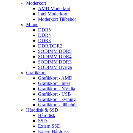
Moderkort
AMD Moderkort
Intel Moderkort
Moderkort Tillbehör
Minne
DDR5
DDR4
DDR3
DDR/DDR2
SODIMM DDR5
SODIMM DDR4
SODIMM DDR3
SODIMM Övriga
Grafikkort
Grafikkort - AMD
Grafikkort - Intel
Grafikkort - NVidia
Grafikkort - USB
Grafikkort - kylning
Grafikkort - tillbehör
Hårddisk & SSD
Hårddisk
SSD
Extern SSD
Extern Hårddisk