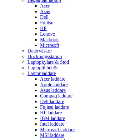
Begagnad laptop
Acer
Asus
Dell
Fujitsu
HP
Lenovo
Macbook
Microsoft
Datorväskor
Dockningsstation
Laptopkylare & Stöd
Laptoptillbehör
Laptopladdare
Acer laddare
Apple laddare
Asus laddare
Compaq laddare
Dell laddare
Fujitsu laddare
HP laddare
IBM laddare
Intel laddare
Microsoft laddare
MSI laddare