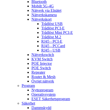
Bluetooth
Mobilt 5G-4G
Nätverk via Elnätet
Nätverkskamera
Nätverkskort
Trådlöst USB
Trådlöst PCI-E
Trådlöst Mini PCI-E
Trådlöst M.2
RJ45 - PCI-E
RJ45 - PCCard
RJ45 - USB
Nätverkswitch
KVM Switch
POE Injector
POE Switch
Repeater
Router & Mesh
Övrigt nätverk
Program
Nyttoprogram
Operativsystem
ESET Säkerhetsprogram
Säkerhet
Dammskydd