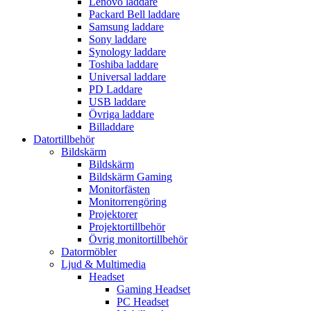
Lenovo laddare
Packard Bell laddare
Samsung laddare
Sony laddare
Synology laddare
Toshiba laddare
Universal laddare
PD Laddare
USB laddare
Övriga laddare
Billaddare
Datortillbehör
Bildskärm
Bildskärm
Bildskärm Gaming
Monitorfästen
Monitorrengöring
Projektorer
Projektortillbehör
Övrig monitortillbehör
Datormöbler
Ljud & Multimedia
Headset
Gaming Headset
PC Headset