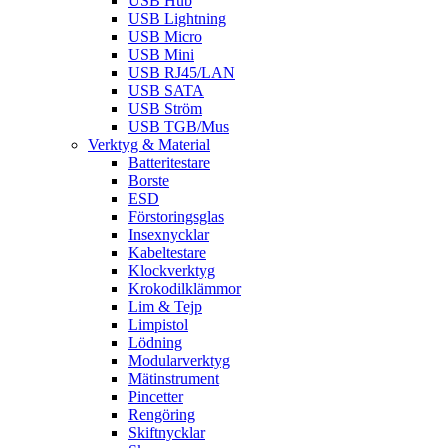
USB Hub
USB Lightning
USB Micro
USB Mini
USB RJ45/LAN
USB SATA
USB Ström
USB TGB/Mus
Verktyg & Material
Batteritestare
Borste
ESD
Förstoringsglas
Insexnycklar
Kabeltestare
Klockverktyg
Krokodilklämmor
Lim & Tejp
Limpistol
Lödning
Modularverktyg
Mätinstrument
Pincetter
Rengöring
Skiftnycklar