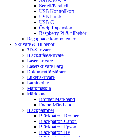
SATA/eSATA
Seriell/Parallell
USB Kontrollkort
USB Hubb
USB-C
Övrig Expansion
Raspberry Pi & tillbehör
Begagnade komponenter
Skrivare & Tillbehör
3D-Skrivare
Bläckstråleskrivare
Laserskrivare
Laserskrivare Färg
Dokumentförstörare
Etikettskrivare
Laminering
Märkmaskin
Märkband
Brother Märkband
Dymo Märkband
Bläckpatroner
Bläckpatron Brother
Bläckpatron Canon
Bläckpatron Epson
Bläckpatron HP