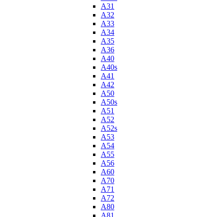
A31
A32
A33
A34
A35
A36
A40
A40s
A41
A42
A50
A50s
A51
A52
A52s
A53
A54
A55
A56
A60
A70
A71
A72
A80
A81