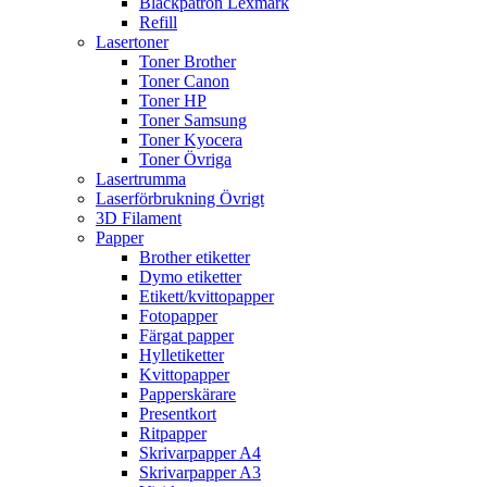
Bläckpatron Lexmark
Refill
Lasertoner
Toner Brother
Toner Canon
Toner HP
Toner Samsung
Toner Kyocera
Toner Övriga
Lasertrumma
Laserförbrukning Övrigt
3D Filament
Papper
Brother etiketter
Dymo etiketter
Etikett/kvittopapper
Fotopapper
Färgat papper
Hylletiketter
Kvittopapper
Papperskärare
Presentkort
Ritpapper
Skrivarpapper A4
Skrivarpapper A3