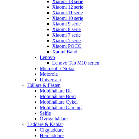
Xiaomi 13 serie
Xiaomi 12 serie
Xiaomi 11 serie
Xiaomi 10 serie
Xiaomi 9 serie
Xiaomi 8 serie
Xiaomi 7 serie
Xiaomi 5 serie
Xiaomi POCO
Xaomi Band
Lenovo
Lenovo Tab M10 serien
Microsoft / Nokia
Motorola
Universala
Hållare & Fästen
Mobilhållare Bil
Mobilhållare Bord
Mobilhållare Cykel
Mobilhållare Gaming
Selfie
Övriga hållare
Laddare & Kablar
Ciggladdare
Hemladdare