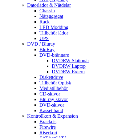
Datorlådor & Nätdelar
Chassin
Nätaggregat
Rack
LED Modding
Tillbehör lådor
UPS
DVD / Bluray
BluRay
DVD-brännare
DVDRW Stationär
DVDRW Laptop
DVDRW Extern
Diskettdrive
Tillbehör Optisk
Mediatillbehör
CD-skivor
Blu-ray-skivor
DVD-skivor
Kassettband
Kontrollkort & Expansion
Brackets
Firewire
Riserkort