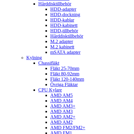
Hårddisktillbehör
HDD-adapter
HDD-dockning
HDD-kablar
HDD-kabinett
HDD-tillbehör
Hårddisktillbehör
M.2 adapter
M.2 kabinett
mSATA adapter
Kylning
Chassifläkt
Fläkt 25-70mm
Fläkt 80-92mm
Fläkt 120-140mm
Övriga Fläktar
CPU Kylare
AMD AM5
AMD AM4
AMD AM3+
AMD AM3
AMD AM2+
AMD AM2
AMD FM2/FM2+
AMD FM1