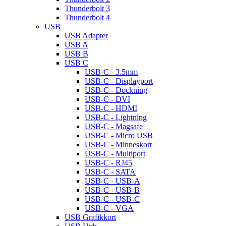
Thunderbolt 3
Thunderbolt 4
USB
USB Adapter
USB A
USB B
USB C
USB-C - 3.5mm
USB-C - Displayport
USB-C - Dockning
USB-C - DVI
USB-C - HDMI
USB-C - Lightning
USB-C - Magsafe
USB-C - Micro USB
USB-C - Minneskort
USB-C - Multiport
USB-C - RJ45
USB-C - SATA
USB-C - USB-A
USB-C - USB-B
USB-C - USB-C
USB-C - VGA
USB Grafikkort