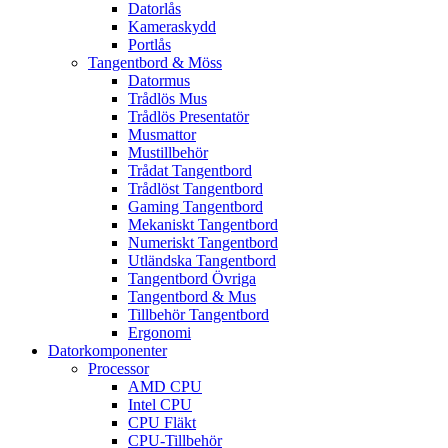
Datorlås
Kameraskydd
Portlås
Tangentbord & Möss
Datormus
Trådlös Mus
Trådlös Presentatör
Musmattor
Mustillbehör
Trådat Tangentbord
Trådlöst Tangentbord
Gaming Tangentbord
Mekaniskt Tangentbord
Numeriskt Tangentbord
Utländska Tangentbord
Tangentbord Övriga
Tangentbord & Mus
Tillbehör Tangentbord
Ergonomi
Datorkomponenter
Processor
AMD CPU
Intel CPU
CPU Fläkt
CPU-Tillbehör