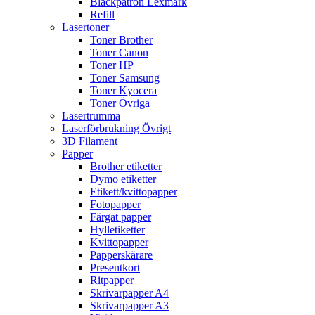
Bläckpatron Lexmark
Refill
Lasertoner
Toner Brother
Toner Canon
Toner HP
Toner Samsung
Toner Kyocera
Toner Övriga
Lasertrumma
Laserförbrukning Övrigt
3D Filament
Papper
Brother etiketter
Dymo etiketter
Etikett/kvittopapper
Fotopapper
Färgat papper
Hylletiketter
Kvittopapper
Papperskärare
Presentkort
Ritpapper
Skrivarpapper A4
Skrivarpapper A3