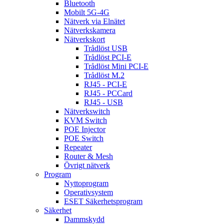
Bluetooth
Mobilt 5G-4G
Nätverk via Elnätet
Nätverkskamera
Nätverkskort
Trådlöst USB
Trådlöst PCI-E
Trådlöst Mini PCI-E
Trådlöst M.2
RJ45 - PCI-E
RJ45 - PCCard
RJ45 - USB
Nätverkswitch
KVM Switch
POE Injector
POE Switch
Repeater
Router & Mesh
Övrigt nätverk
Program
Nyttoprogram
Operativsystem
ESET Säkerhetsprogram
Säkerhet
Dammskydd