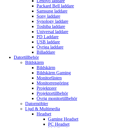
Lenovo laddare
Packard Bell laddare
Samsung laddare
Sony laddare
Synology laddare
Toshiba laddare
Universal laddare
PD Laddare
USB laddare
Övriga laddare
Billaddare
Datortillbehör
Bildskärm
Bildskärm
Bildskärm Gaming
Monitorfästen
Monitorrengöring
Projektorer
Projektortillbehör
Övrig monitortillbehör
Datormöbler
Ljud & Multimedia
Headset
Gaming Headset
PC Headset