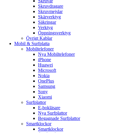
Skruvar
Skruvdragare
Skruvmejslar
Skärverktyg
Säkringar
Verktyg
Öppningsverktyg
Övrigt Kablar
Mobil & Surfplatta
Mobiltelefoner
Nya Mobiltelefoner
iPhone
Huawei
Microsoft
Nokia
OnePlus
Samsung
Sony
Xiaomi
Surfplattor
E-bokläsare
Nya Surfplattor
Begagnade Surfplattor
Smartklockor
Smartklockor