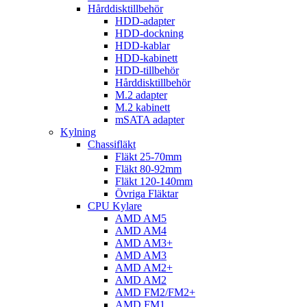
Hårddisktillbehör
HDD-adapter
HDD-dockning
HDD-kablar
HDD-kabinett
HDD-tillbehör
Hårddisktillbehör
M.2 adapter
M.2 kabinett
mSATA adapter
Kylning
Chassifläkt
Fläkt 25-70mm
Fläkt 80-92mm
Fläkt 120-140mm
Övriga Fläktar
CPU Kylare
AMD AM5
AMD AM4
AMD AM3+
AMD AM3
AMD AM2+
AMD AM2
AMD FM2/FM2+
AMD FM1