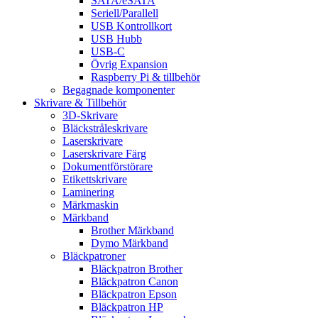
SATA/eSATA
Seriell/Parallell
USB Kontrollkort
USB Hubb
USB-C
Övrig Expansion
Raspberry Pi & tillbehör
Begagnade komponenter
Skrivare & Tillbehör
3D-Skrivare
Bläckstråleskrivare
Laserskrivare
Laserskrivare Färg
Dokumentförstörare
Etikettskrivare
Laminering
Märkmaskin
Märkband
Brother Märkband
Dymo Märkband
Bläckpatroner
Bläckpatron Brother
Bläckpatron Canon
Bläckpatron Epson
Bläckpatron HP