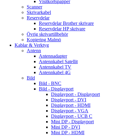
Visitkortspapper
Scanner
Skrivarkabel
Reservdelar
Reservdelar Brother skrivare
Reservdelar HP skrivare
Övrig skrivartillbehör
Kopiering Malmö
Kablar & Verktyg
Antenn
Antennadapter
Antennkabel Satellit
Antennkabel TV
Antennkabel 4G
Bild
Bild - BNC
Bild - Displayport
Displayport - Displayport
Displayport - DVI
Displayport - HDMI
Displayport - VGA
Displayport - UCB C
Mini DP - Displayport
Mini DP - DVI
Mini DP - HDMI