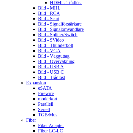
HDMI - Trådlöst
Bild - MHL
Bild - RCA
Bild - Scart
Bild - Signalförstärkare
Bild - Signalomvandlare
Bild - Splitter/Switch
Bild - SVideo
Bild - Thunderbolt
Bild - VGA
Bild - Vägguttag
Bild - Övervakning
Bild - USB A
Bild - USB C
Bild - Trådlöst
Expansion
eSATA
Firewire
moderkort
Parallell
Seriell
TGB/Mus
Fiber
Fiber Adapter
Fiber LC-LC