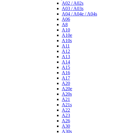
A02 / A02s
A03 / A03s
A04 / A04e / A04s
A06
A8
A10
A10e
A10s
A11
A12
A13
A14
A15
A16
A17
A20
A20e
A20s
A21
A21s
A22
A23
A26
A30
A30s