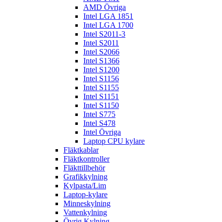
AMD Övriga
Intel LGA 1851
Intel LGA 1700
Intel S2011-3
Intel S2011
Intel S2066
Intel S1366
Intel S1200
Intel S1156
Intel S1155
Intel S1151
Intel S1150
Intel S775
Intel S478
Intel Övriga
Laptop CPU kylare
Fläktkablar
Fläktkontroller
Fläkttillbehör
Grafikkylning
Kylpasta/Lim
Laptop-kylare
Minneskylning
Vattenkylning
Övrig Kylning