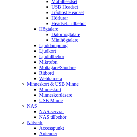
Mobilheadset
USB Headset
Trådlöst Headset
Hörlurar
Headset-Tillbehör
Högtalare
Datorhögtalare
Minihögtalare
Ljuddämpning
Ljudkort
Ljudtillbehör
Mikrofon
Mottagare/Sändare
Ritbord
Webkamera
Minneskort & USB Minne
Minneskort
Minneskortläsare
USB Minne
NAS
NAS-servrar
NAS tillbehör
Nätverk
Accesspunkt
Antenner