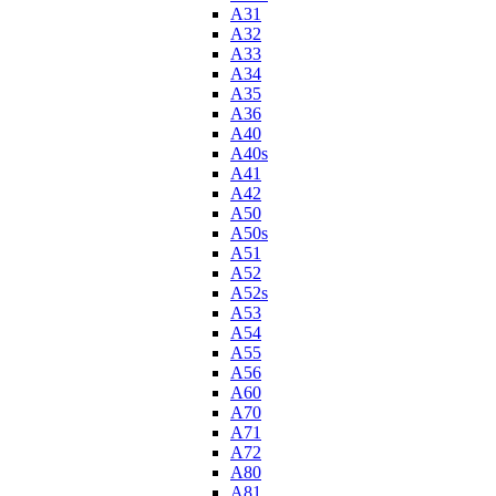
A31
A32
A33
A34
A35
A36
A40
A40s
A41
A42
A50
A50s
A51
A52
A52s
A53
A54
A55
A56
A60
A70
A71
A72
A80
A81