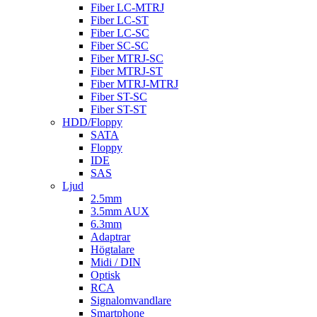
Fiber LC-MTRJ
Fiber LC-ST
Fiber LC-SC
Fiber SC-SC
Fiber MTRJ-SC
Fiber MTRJ-ST
Fiber MTRJ-MTRJ
Fiber ST-SC
Fiber ST-ST
HDD/Floppy
SATA
Floppy
IDE
SAS
Ljud
2.5mm
3.5mm AUX
6.3mm
Adaptrar
Högtalare
Midi / DIN
Optisk
RCA
Signalomvandlare
Smartphone