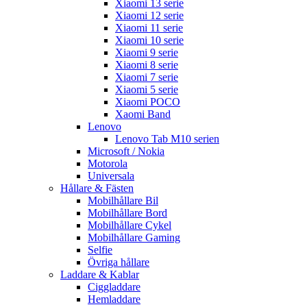
Xiaomi 13 serie
Xiaomi 12 serie
Xiaomi 11 serie
Xiaomi 10 serie
Xiaomi 9 serie
Xiaomi 8 serie
Xiaomi 7 serie
Xiaomi 5 serie
Xiaomi POCO
Xaomi Band
Lenovo
Lenovo Tab M10 serien
Microsoft / Nokia
Motorola
Universala
Hållare & Fästen
Mobilhållare Bil
Mobilhållare Bord
Mobilhållare Cykel
Mobilhållare Gaming
Selfie
Övriga hållare
Laddare & Kablar
Ciggladdare
Hemladdare