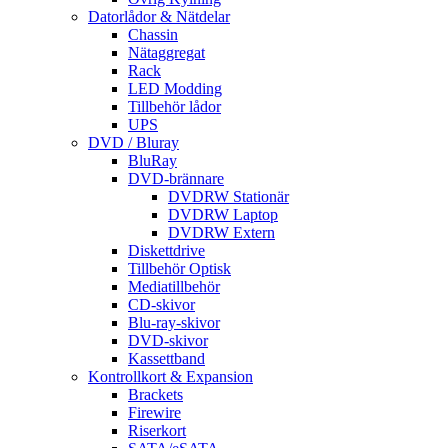
Datorlådor & Nätdelar
Chassin
Nätaggregat
Rack
LED Modding
Tillbehör lådor
UPS
DVD / Bluray
BluRay
DVD-brännare
DVDRW Stationär
DVDRW Laptop
DVDRW Extern
Diskettdrive
Tillbehör Optisk
Mediatillbehör
CD-skivor
Blu-ray-skivor
DVD-skivor
Kassettband
Kontrollkort & Expansion
Brackets
Firewire
Riserkort