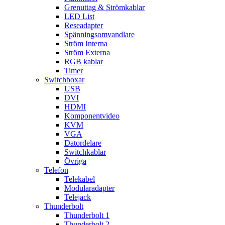
Grenuttag & Strömkablar
LED List
Reseadapter
Spänningsomvandlare
Ström Interna
Ström Externa
RGB kablar
Timer
Switchboxar
USB
DVI
HDMI
Komponentvideo
KVM
VGA
Datordelare
Switchkablar
Övriga
Telefon
Telekabel
Modularadapter
Telejack
Thunderbolt
Thunderbolt 1
Thunderbolt 2