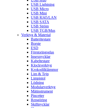
USB Hub
USB Lightning
USB Micro
USB Mini
USB RJ45/LAN
USB SATA
USB Ström
USB TGB/Mus
Verktyg & Material
Batteritestare
Borste
ESD
Förstoringsglas
Insexnycklar
Kabeltestare
Klockverktyg
Krokodilklämmor
Lim & Tejp
Limpistol
Lödning
Modularverktyg
Mätinstrument
Pincetter
Rengöring
Skiftnycklar