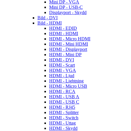
Mini DP - VGA
Mini DP - USB-C
Displayport - Skydd
Bild - DVI
Bild - HDMI
HDMI - EDID
HDMI - HDMI
HDMI - Micro HDMI
HDMI - Mini HDMI
HDMI - Displayport
HDMI - Mini DP
HDMI - DVI
HDMI - Scart
HDMI - VGA
HDMI - Ljud
HDMI - Lightning
HDMI - Micro USB
HDMI - RCA
HDMI - USB A
HDMI - USB C
HDMI - RJ45
HDMI - Splitter
HDMI - Switch
HDMI - Uttag
HDMI - Skydd