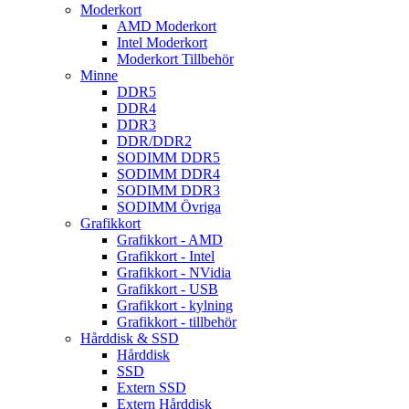
Moderkort
AMD Moderkort
Intel Moderkort
Moderkort Tillbehör
Minne
DDR5
DDR4
DDR3
DDR/DDR2
SODIMM DDR5
SODIMM DDR4
SODIMM DDR3
SODIMM Övriga
Grafikkort
Grafikkort - AMD
Grafikkort - Intel
Grafikkort - NVidia
Grafikkort - USB
Grafikkort - kylning
Grafikkort - tillbehör
Hårddisk & SSD
Hårddisk
SSD
Extern SSD
Extern Hårddisk