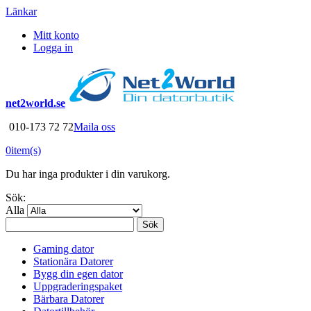
Länkar
Mitt konto
Logga in
net2world.se
010-173 72 72
Maila oss
0
item(s)
Du har inga produkter i din varukorg.
Sök:
Alla
Sök
Gaming dator
Stationära Datorer
Bygg din egen dator
Uppgraderingspaket
Bärbara Datorer