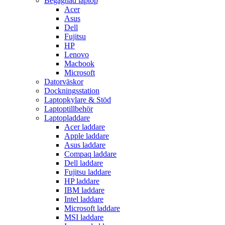
Begagnad laptop
Acer
Asus
Dell
Fujitsu
HP
Lenovo
Macbook
Microsoft
Datorväskor
Dockningsstation
Laptopkylare & Stöd
Laptoptillbehör
Laptopladdare
Acer laddare
Apple laddare
Asus laddare
Compaq laddare
Dell laddare
Fujitsu laddare
HP laddare
IBM laddare
Intel laddare
Microsoft laddare
MSI laddare