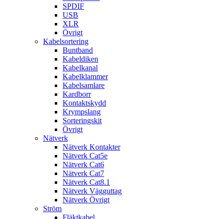
SPDIF
USB
XLR
Övrigt
Kabelsortering
Buntband
Kabeldiken
Kabelkanal
Kabelklammer
Kabelsamlare
Kardborr
Kontaktskydd
Krympslang
Sorteringskit
Övrigt
Nätverk
Nätverk Kontakter
Nätverk Cat5e
Nätverk Cat6
Nätverk Cat7
Nätverk Cat8.1
Nätverk Vägguttag
Nätverk Övrigt
Ström
Fläktkabel