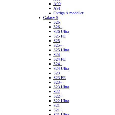
A90
A91
Övriga A modeller
Galaxy S
S26
S26+
S26 Ultra
S25 FE
S25
S25+
S25 Ultra
S24
S24 FE
S24+
S24 Ultra
S23
S23 FE
S23+
S23 Ultra
S22
S22+
S22 Ultra
S21
S21+
S21 Ultra