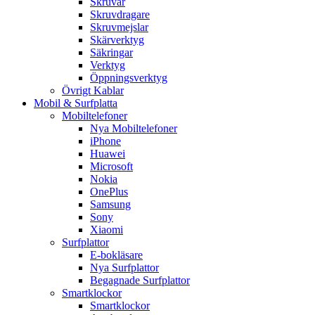
Skruvar
Skruvdragare
Skruvmejslar
Skärverktyg
Säkringar
Verktyg
Öppningsverktyg
Övrigt Kablar
Mobil & Surfplatta
Mobiltelefoner
Nya Mobiltelefoner
iPhone
Huawei
Microsoft
Nokia
OnePlus
Samsung
Sony
Xiaomi
Surfplattor
E-bokläsare
Nya Surfplattor
Begagnade Surfplattor
Smartklockor
Smartklockor