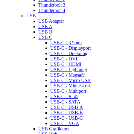
Thunderbolt 3
Thunderbolt 4
USB
USB Adapter
USB A
USB B
USB C
USB-C - 3.5mm
USB-C - Displayport
USB-C - Dockning
USB-C - DVI
USB-C - HDMI
USB-C - Lightning
USB-C - Magsafe
USB-C - Micro USB
USB-C - Minneskort
USB-C - Multiport
USB-C - RJ45
USB-C - SATA
USB-C - USB-A
USB-C - USB-B
USB-C - USB-C
USB-C - VGA
USB Grafikkort