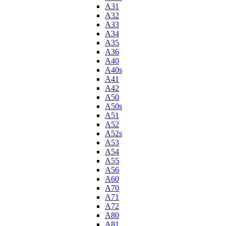
A31
A32
A33
A34
A35
A36
A40
A40s
A41
A42
A50
A50s
A51
A52
A52s
A53
A54
A55
A56
A60
A70
A71
A72
A80
A81