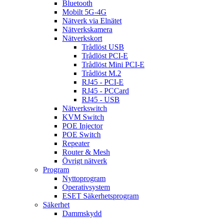
Bluetooth
Mobilt 5G-4G
Nätverk via Elnätet
Nätverkskamera
Nätverkskort
Trådlöst USB
Trådlöst PCI-E
Trådlöst Mini PCI-E
Trådlöst M.2
RJ45 - PCI-E
RJ45 - PCCard
RJ45 - USB
Nätverkswitch
KVM Switch
POE Injector
POE Switch
Repeater
Router & Mesh
Övrigt nätverk
Program
Nyttoprogram
Operativsystem
ESET Säkerhetsprogram
Säkerhet
Dammskydd