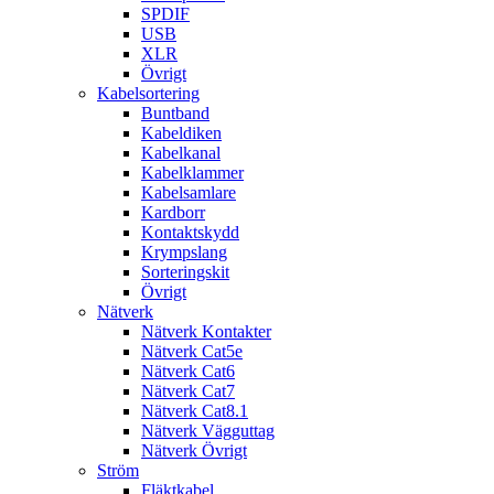
SPDIF
USB
XLR
Övrigt
Kabelsortering
Buntband
Kabeldiken
Kabelkanal
Kabelklammer
Kabelsamlare
Kardborr
Kontaktskydd
Krympslang
Sorteringskit
Övrigt
Nätverk
Nätverk Kontakter
Nätverk Cat5e
Nätverk Cat6
Nätverk Cat7
Nätverk Cat8.1
Nätverk Vägguttag
Nätverk Övrigt
Ström
Fläktkabel