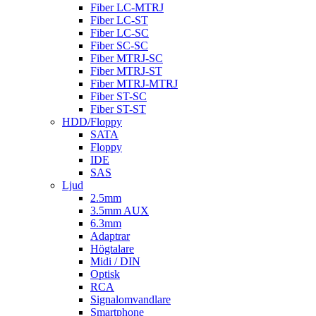
Fiber LC-MTRJ
Fiber LC-ST
Fiber LC-SC
Fiber SC-SC
Fiber MTRJ-SC
Fiber MTRJ-ST
Fiber MTRJ-MTRJ
Fiber ST-SC
Fiber ST-ST
HDD/Floppy
SATA
Floppy
IDE
SAS
Ljud
2.5mm
3.5mm AUX
6.3mm
Adaptrar
Högtalare
Midi / DIN
Optisk
RCA
Signalomvandlare
Smartphone