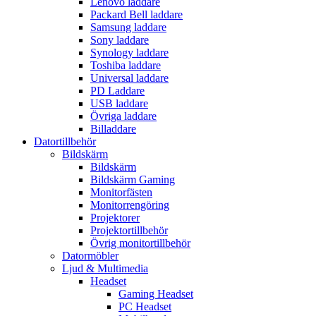
Lenovo laddare
Packard Bell laddare
Samsung laddare
Sony laddare
Synology laddare
Toshiba laddare
Universal laddare
PD Laddare
USB laddare
Övriga laddare
Billaddare
Datortillbehör
Bildskärm
Bildskärm
Bildskärm Gaming
Monitorfästen
Monitorrengöring
Projektorer
Projektortillbehör
Övrig monitortillbehör
Datormöbler
Ljud & Multimedia
Headset
Gaming Headset
PC Headset