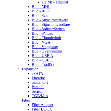
HDMI - Trådlöst
Bild - MHL
Bild - RCA
Bild - Scart
Bild - Signalförstärkare
Bild - Signalomvandlare
Bild - Splitter/Switch
Bild - SVideo
Bild - Thunderbolt
Bild - VGA
Bild - Vägguttag
Bild - Övervakning
Bild - USB A
Bild - USB C
Bild - Trådlöst
Expansion
eSATA
Firewire
moderkort
Parallell
Seriell
TGB/Mus
Fiber
Fiber Adapter
Fiber LC-LC