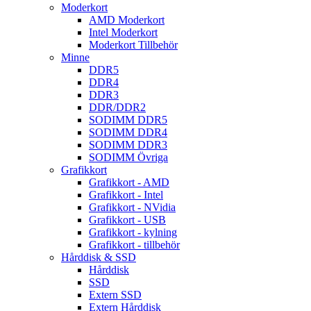
Moderkort
AMD Moderkort
Intel Moderkort
Moderkort Tillbehör
Minne
DDR5
DDR4
DDR3
DDR/DDR2
SODIMM DDR5
SODIMM DDR4
SODIMM DDR3
SODIMM Övriga
Grafikkort
Grafikkort - AMD
Grafikkort - Intel
Grafikkort - NVidia
Grafikkort - USB
Grafikkort - kylning
Grafikkort - tillbehör
Hårddisk & SSD
Hårddisk
SSD
Extern SSD
Extern Hårddisk