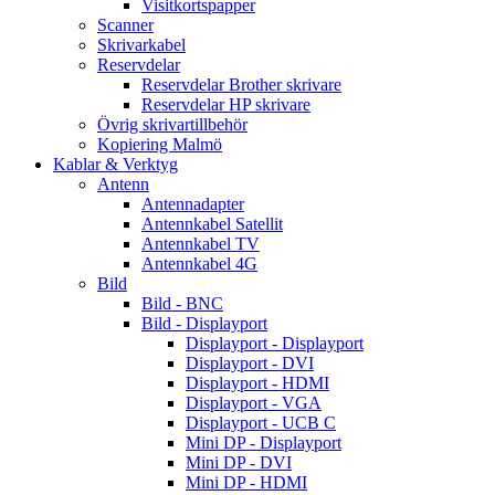
Visitkortspapper
Scanner
Skrivarkabel
Reservdelar
Reservdelar Brother skrivare
Reservdelar HP skrivare
Övrig skrivartillbehör
Kopiering Malmö
Kablar & Verktyg
Antenn
Antennadapter
Antennkabel Satellit
Antennkabel TV
Antennkabel 4G
Bild
Bild - BNC
Bild - Displayport
Displayport - Displayport
Displayport - DVI
Displayport - HDMI
Displayport - VGA
Displayport - UCB C
Mini DP - Displayport
Mini DP - DVI
Mini DP - HDMI