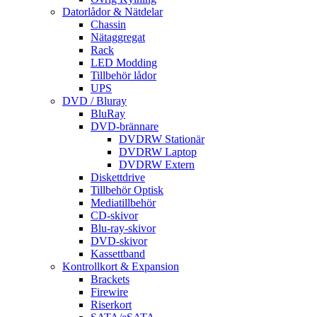
Datorlådor & Nätdelar
Chassin
Nätaggregat
Rack
LED Modding
Tillbehör lådor
UPS
DVD / Bluray
BluRay
DVD-brännare
DVDRW Stationär
DVDRW Laptop
DVDRW Extern
Diskettdrive
Tillbehör Optisk
Mediatillbehör
CD-skivor
Blu-ray-skivor
DVD-skivor
Kassettband
Kontrollkort & Expansion
Brackets
Firewire
Riserkort