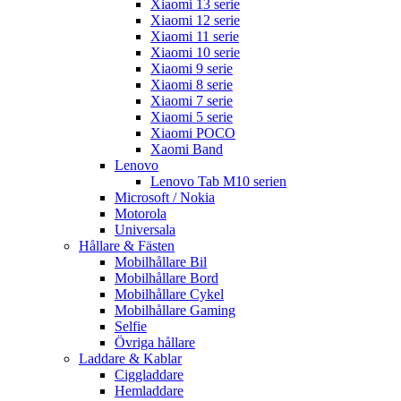
Xiaomi 13 serie
Xiaomi 12 serie
Xiaomi 11 serie
Xiaomi 10 serie
Xiaomi 9 serie
Xiaomi 8 serie
Xiaomi 7 serie
Xiaomi 5 serie
Xiaomi POCO
Xaomi Band
Lenovo
Lenovo Tab M10 serien
Microsoft / Nokia
Motorola
Universala
Hållare & Fästen
Mobilhållare Bil
Mobilhållare Bord
Mobilhållare Cykel
Mobilhållare Gaming
Selfie
Övriga hållare
Laddare & Kablar
Ciggladdare
Hemladdare