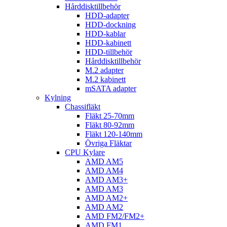
Hårddisktillbehör
HDD-adapter
HDD-dockning
HDD-kablar
HDD-kabinett
HDD-tillbehör
Hårddisktillbehör
M.2 adapter
M.2 kabinett
mSATA adapter
Kylning
Chassifläkt
Fläkt 25-70mm
Fläkt 80-92mm
Fläkt 120-140mm
Övriga Fläktar
CPU Kylare
AMD AM5
AMD AM4
AMD AM3+
AMD AM3
AMD AM2+
AMD AM2
AMD FM2/FM2+
AMD FM1