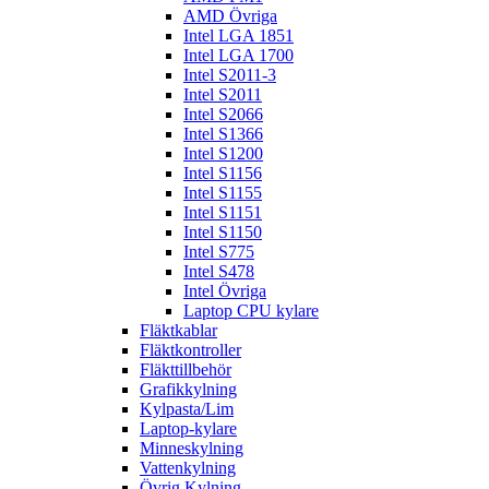
AMD Övriga
Intel LGA 1851
Intel LGA 1700
Intel S2011-3
Intel S2011
Intel S2066
Intel S1366
Intel S1200
Intel S1156
Intel S1155
Intel S1151
Intel S1150
Intel S775
Intel S478
Intel Övriga
Laptop CPU kylare
Fläktkablar
Fläktkontroller
Fläkttillbehör
Grafikkylning
Kylpasta/Lim
Laptop-kylare
Minneskylning
Vattenkylning
Övrig Kylning