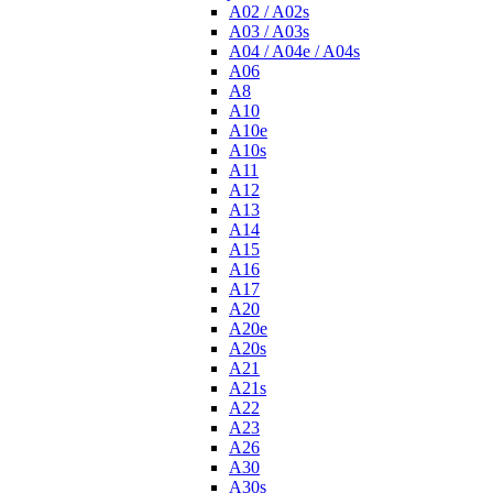
A02 / A02s
A03 / A03s
A04 / A04e / A04s
A06
A8
A10
A10e
A10s
A11
A12
A13
A14
A15
A16
A17
A20
A20e
A20s
A21
A21s
A22
A23
A26
A30
A30s