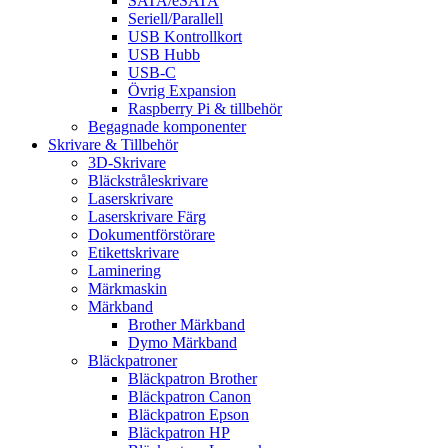
SATA/eSATA
Seriell/Parallell
USB Kontrollkort
USB Hubb
USB-C
Övrig Expansion
Raspberry Pi & tillbehör
Begagnade komponenter
Skrivare & Tillbehör
3D-Skrivare
Bläckstråleskrivare
Laserskrivare
Laserskrivare Färg
Dokumentförstörare
Etikettskrivare
Laminering
Märkmaskin
Märkband
Brother Märkband
Dymo Märkband
Bläckpatroner
Bläckpatron Brother
Bläckpatron Canon
Bläckpatron Epson
Bläckpatron HP