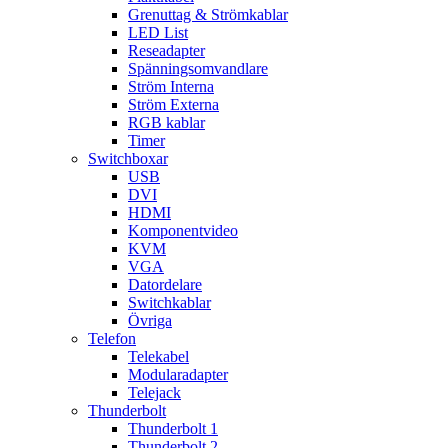
Grenuttag & Strömkablar
LED List
Reseadapter
Spänningsomvandlare
Ström Interna
Ström Externa
RGB kablar
Timer
Switchboxar
USB
DVI
HDMI
Komponentvideo
KVM
VGA
Datordelare
Switchkablar
Övriga
Telefon
Telekabel
Modularadapter
Telejack
Thunderbolt
Thunderbolt 1
Thunderbolt 2