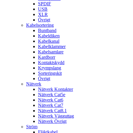
SPDIF
USB
XLR
Övrigt
Kabelsortering
Buntband
Kabeldiken
Kabelkanal
Kabelklammer
Kabelsamlare
Kardborr
Kontaktskydd
Krympslang
Sorteringskit
Övrigt
Nätverk
Nätverk Kontakter
Nätverk Cat5e
Nätverk Cat6
Nätverk Cat7
Nätverk Cat8.1
Nätverk Vägguttag
Nätverk Övrigt
Ström
Fläktkabel