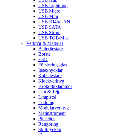
USB Hub
USB Lightning
USB Micro
USB Mini
USB RJ45/LAN
USB SATA
USB Ström
USB TGB/Mus
Verktyg & Material
Batteritestare
Borste
ESD
Förstoringsglas
Insexnycklar
Kabeltestare
Klockverktyg
Krokodilklämmor
Lim & Tejp
Limpistol
Lödning
Modularverktyg
Mätinstrument
Pincetter
Rengöring
Skiftnycklar