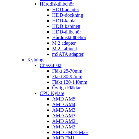
Hårddisktillbehör
HDD-adapter
HDD-dockning
HDD-kablar
HDD-kabinett
HDD-tillbehör
Hårddisktillbehör
M.2 adapter
M.2 kabinett
mSATA adapter
Kylning
Chassifläkt
Fläkt 25-70mm
Fläkt 80-92mm
Fläkt 120-140mm
Övriga Fläktar
CPU Kylare
AMD AM5
AMD AM4
AMD AM3+
AMD AM3
AMD AM2+
AMD AM2
AMD FM2/FM2+
AMD FM1