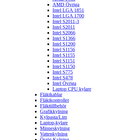
AMD Övriga
Intel LGA 1851
Intel LGA 1700
Intel S2011-3
Intel S2011
Intel S2066
Intel S1366
Intel S1200
Intel S1156
Intel S1155
Intel S1151
Intel S1150
Intel S775
Intel S478
Intel Övriga
Laptop CPU kylare
Fläktkablar
Fläktkontroller
Fläkttillbehör
Grafikkylning
Kylpasta/Lim
Laptop-kylare
Minneskylning
Vattenkylning
Övrig Kylning