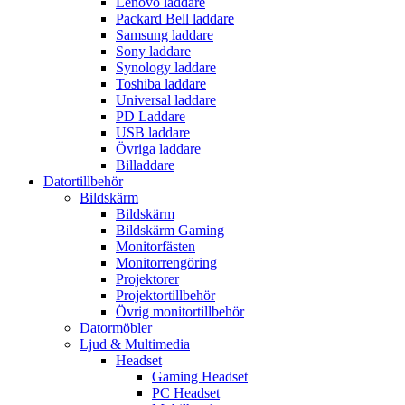
Lenovo laddare
Packard Bell laddare
Samsung laddare
Sony laddare
Synology laddare
Toshiba laddare
Universal laddare
PD Laddare
USB laddare
Övriga laddare
Billaddare
Datortillbehör
Bildskärm
Bildskärm
Bildskärm Gaming
Monitorfästen
Monitorrengöring
Projektorer
Projektortillbehör
Övrig monitortillbehör
Datormöbler
Ljud & Multimedia
Headset
Gaming Headset
PC Headset