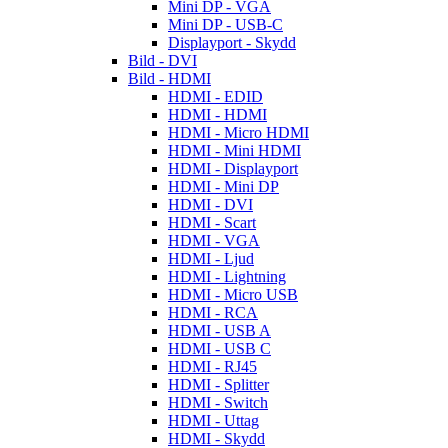
Mini DP - VGA
Mini DP - USB-C
Displayport - Skydd
Bild - DVI
Bild - HDMI
HDMI - EDID
HDMI - HDMI
HDMI - Micro HDMI
HDMI - Mini HDMI
HDMI - Displayport
HDMI - Mini DP
HDMI - DVI
HDMI - Scart
HDMI - VGA
HDMI - Ljud
HDMI - Lightning
HDMI - Micro USB
HDMI - RCA
HDMI - USB A
HDMI - USB C
HDMI - RJ45
HDMI - Splitter
HDMI - Switch
HDMI - Uttag
HDMI - Skydd