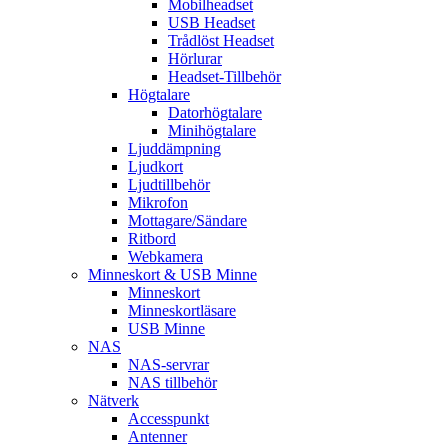
Mobilheadset
USB Headset
Trådlöst Headset
Hörlurar
Headset-Tillbehör
Högtalare
Datorhögtalare
Minihögtalare
Ljuddämpning
Ljudkort
Ljudtillbehör
Mikrofon
Mottagare/Sändare
Ritbord
Webkamera
Minneskort & USB Minne
Minneskort
Minneskortläsare
USB Minne
NAS
NAS-servrar
NAS tillbehör
Nätverk
Accesspunkt
Antenner