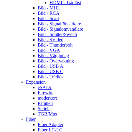
HDMI - Trådlöst
Bild - MHL
Bild - RCA
Bild - Scart
Bild - Signalförstärkare
Bild - Signalomvandlare
Bild - Splitter/Switch
Bild - SVideo
Bild - Thunderbolt
Bild - VGA
Bild - Vägguttag
Bild - Övervakning
Bild - USB A
Bild - USB C
Bild - Trådlöst
Expansion
eSATA
Firewire
moderkort
Parallell
Seriell
TGB/Mus
Fiber
Fiber Adapter
Fiber LC-LC