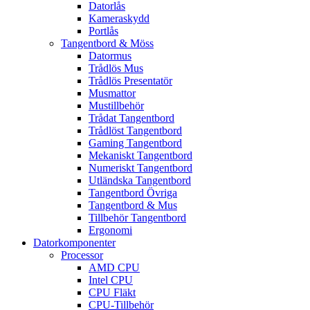
Datorlås
Kameraskydd
Portlås
Tangentbord & Möss
Datormus
Trådlös Mus
Trådlös Presentatör
Musmattor
Mustillbehör
Trådat Tangentbord
Trådlöst Tangentbord
Gaming Tangentbord
Mekaniskt Tangentbord
Numeriskt Tangentbord
Utländska Tangentbord
Tangentbord Övriga
Tangentbord & Mus
Tillbehör Tangentbord
Ergonomi
Datorkomponenter
Processor
AMD CPU
Intel CPU
CPU Fläkt
CPU-Tillbehör