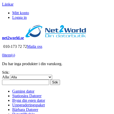
Länkar
Mitt konto
Logga in
net2world.se
010-173 72 72
Maila oss
0
item(s)
Du har inga produkter i din varukorg.
Sök:
Alla
Sök
Gaming dator
Stationära Datorer
Bygg din egen dator
Uppgraderingspaket
Bärbara Datorer