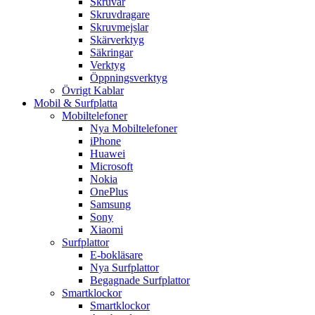
Skruvar
Skruvdragare
Skruvmejslar
Skärverktyg
Säkringar
Verktyg
Öppningsverktyg
Övrigt Kablar
Mobil & Surfplatta
Mobiltelefoner
Nya Mobiltelefoner
iPhone
Huawei
Microsoft
Nokia
OnePlus
Samsung
Sony
Xiaomi
Surfplattor
E-bokläsare
Nya Surfplattor
Begagnade Surfplattor
Smartklockor
Smartklockor