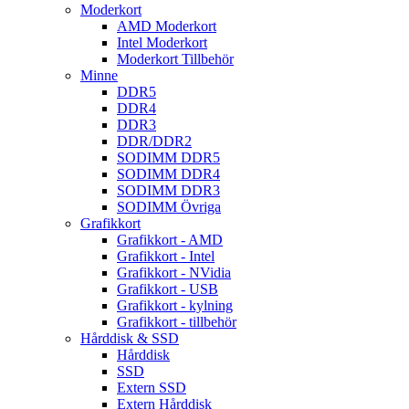
Moderkort
AMD Moderkort
Intel Moderkort
Moderkort Tillbehör
Minne
DDR5
DDR4
DDR3
DDR/DDR2
SODIMM DDR5
SODIMM DDR4
SODIMM DDR3
SODIMM Övriga
Grafikkort
Grafikkort - AMD
Grafikkort - Intel
Grafikkort - NVidia
Grafikkort - USB
Grafikkort - kylning
Grafikkort - tillbehör
Hårddisk & SSD
Hårddisk
SSD
Extern SSD
Extern Hårddisk