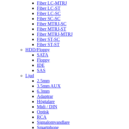
Fiber LC-MTRJ
Fiber LC-ST
Fiber LC-SC
Fiber SC-SC
Fiber MTRJ-SC
Fiber MTRJ-ST
Fiber MTRJ-MTRJ
Fiber ST-SC
Fiber ST-ST
HDD/Floppy
SATA
Floppy
IDE
SAS
Ljud
2.5mm
3.5mm AUX
6.3mm
Adaptrar
Högtalare
Midi / DIN
Optisk
RCA
Signalomvandlare
Smartphone