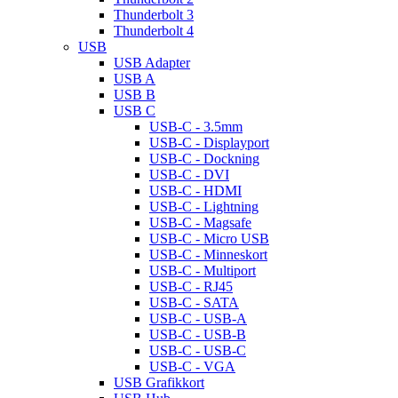
Thunderbolt 3
Thunderbolt 4
USB
USB Adapter
USB A
USB B
USB C
USB-C - 3.5mm
USB-C - Displayport
USB-C - Dockning
USB-C - DVI
USB-C - HDMI
USB-C - Lightning
USB-C - Magsafe
USB-C - Micro USB
USB-C - Minneskort
USB-C - Multiport
USB-C - RJ45
USB-C - SATA
USB-C - USB-A
USB-C - USB-B
USB-C - USB-C
USB-C - VGA
USB Grafikkort