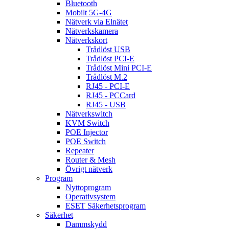
Bluetooth
Mobilt 5G-4G
Nätverk via Elnätet
Nätverkskamera
Nätverkskort
Trådlöst USB
Trådlöst PCI-E
Trådlöst Mini PCI-E
Trådlöst M.2
RJ45 - PCI-E
RJ45 - PCCard
RJ45 - USB
Nätverkswitch
KVM Switch
POE Injector
POE Switch
Repeater
Router & Mesh
Övrigt nätverk
Program
Nyttoprogram
Operativsystem
ESET Säkerhetsprogram
Säkerhet
Dammskydd