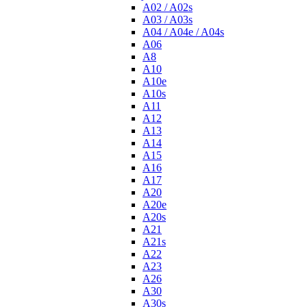
A02 / A02s
A03 / A03s
A04 / A04e / A04s
A06
A8
A10
A10e
A10s
A11
A12
A13
A14
A15
A16
A17
A20
A20e
A20s
A21
A21s
A22
A23
A26
A30
A30s