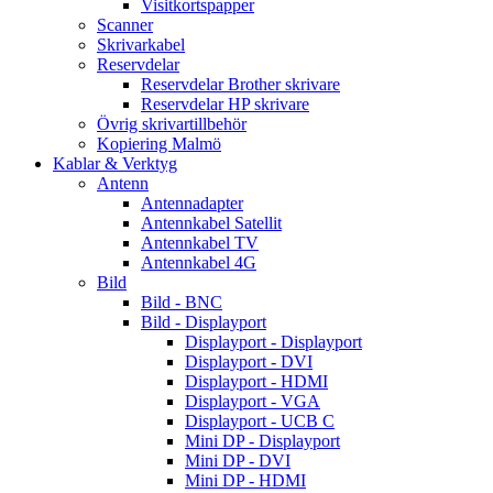
Visitkortspapper
Scanner
Skrivarkabel
Reservdelar
Reservdelar Brother skrivare
Reservdelar HP skrivare
Övrig skrivartillbehör
Kopiering Malmö
Kablar & Verktyg
Antenn
Antennadapter
Antennkabel Satellit
Antennkabel TV
Antennkabel 4G
Bild
Bild - BNC
Bild - Displayport
Displayport - Displayport
Displayport - DVI
Displayport - HDMI
Displayport - VGA
Displayport - UCB C
Mini DP - Displayport
Mini DP - DVI
Mini DP - HDMI