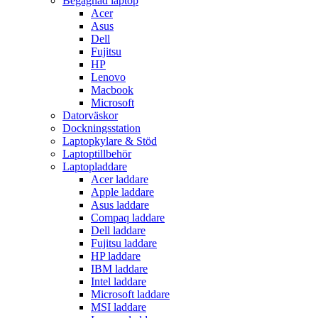
Begagnad laptop
Acer
Asus
Dell
Fujitsu
HP
Lenovo
Macbook
Microsoft
Datorväskor
Dockningsstation
Laptopkylare & Stöd
Laptoptillbehör
Laptopladdare
Acer laddare
Apple laddare
Asus laddare
Compaq laddare
Dell laddare
Fujitsu laddare
HP laddare
IBM laddare
Intel laddare
Microsoft laddare
MSI laddare