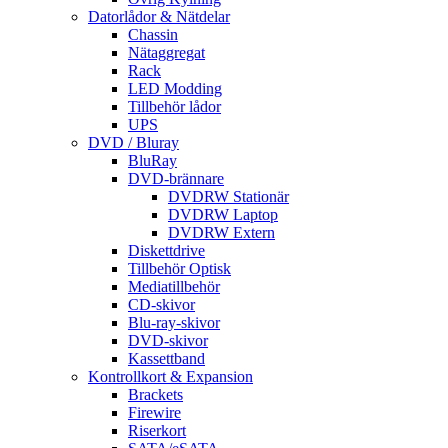
Datorlådor & Nätdelar
Chassin
Nätaggregat
Rack
LED Modding
Tillbehör lådor
UPS
DVD / Bluray
BluRay
DVD-brännare
DVDRW Stationär
DVDRW Laptop
DVDRW Extern
Diskettdrive
Tillbehör Optisk
Mediatillbehör
CD-skivor
Blu-ray-skivor
DVD-skivor
Kassettband
Kontrollkort & Expansion
Brackets
Firewire
Riserkort