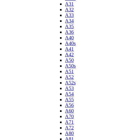
A31
A32
A33
A34
A35
A36
A40
A40s
A41
A42
A50
A50s
A51
A52
A52s
A53
A54
A55
A56
A60
A70
A71
A72
A80
A81