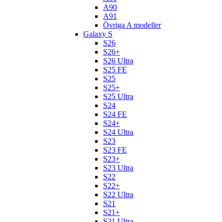
A90
A91
Övriga A modeller
Galaxy S
S26
S26+
S26 Ultra
S25 FE
S25
S25+
S25 Ultra
S24
S24 FE
S24+
S24 Ultra
S23
S23 FE
S23+
S23 Ultra
S22
S22+
S22 Ultra
S21
S21+
S21 Ultra