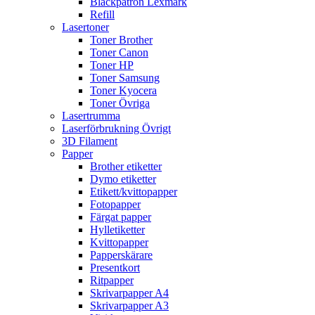
Bläckpatron Lexmark
Refill
Lasertoner
Toner Brother
Toner Canon
Toner HP
Toner Samsung
Toner Kyocera
Toner Övriga
Lasertrumma
Laserförbrukning Övrigt
3D Filament
Papper
Brother etiketter
Dymo etiketter
Etikett/kvittopapper
Fotopapper
Färgat papper
Hylletiketter
Kvittopapper
Papperskärare
Presentkort
Ritpapper
Skrivarpapper A4
Skrivarpapper A3