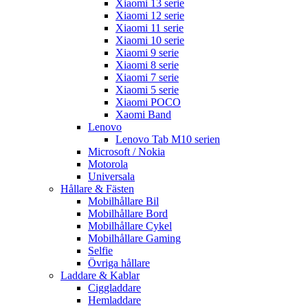
Xiaomi 13 serie
Xiaomi 12 serie
Xiaomi 11 serie
Xiaomi 10 serie
Xiaomi 9 serie
Xiaomi 8 serie
Xiaomi 7 serie
Xiaomi 5 serie
Xiaomi POCO
Xaomi Band
Lenovo
Lenovo Tab M10 serien
Microsoft / Nokia
Motorola
Universala
Hållare & Fästen
Mobilhållare Bil
Mobilhållare Bord
Mobilhållare Cykel
Mobilhållare Gaming
Selfie
Övriga hållare
Laddare & Kablar
Ciggladdare
Hemladdare