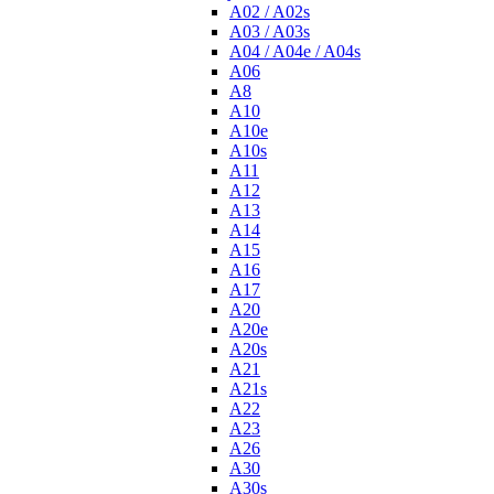
A02 / A02s
A03 / A03s
A04 / A04e / A04s
A06
A8
A10
A10e
A10s
A11
A12
A13
A14
A15
A16
A17
A20
A20e
A20s
A21
A21s
A22
A23
A26
A30
A30s