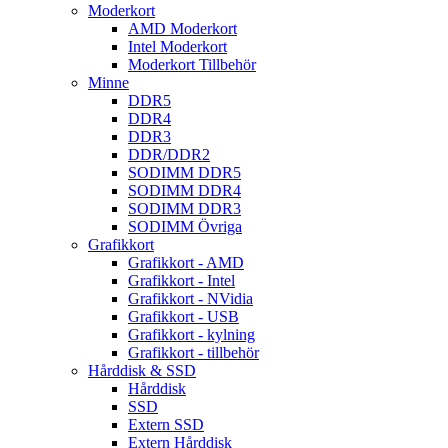
Moderkort
AMD Moderkort
Intel Moderkort
Moderkort Tillbehör
Minne
DDR5
DDR4
DDR3
DDR/DDR2
SODIMM DDR5
SODIMM DDR4
SODIMM DDR3
SODIMM Övriga
Grafikkort
Grafikkort - AMD
Grafikkort - Intel
Grafikkort - NVidia
Grafikkort - USB
Grafikkort - kylning
Grafikkort - tillbehör
Hårddisk & SSD
Hårddisk
SSD
Extern SSD
Extern Hårddisk