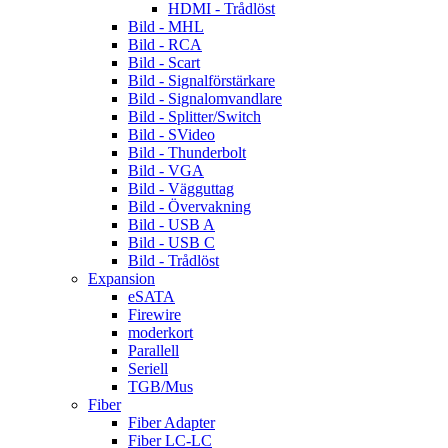
HDMI - Trådlöst
Bild - MHL
Bild - RCA
Bild - Scart
Bild - Signalförstärkare
Bild - Signalomvandlare
Bild - Splitter/Switch
Bild - SVideo
Bild - Thunderbolt
Bild - VGA
Bild - Vägguttag
Bild - Övervakning
Bild - USB A
Bild - USB C
Bild - Trådlöst
Expansion
eSATA
Firewire
moderkort
Parallell
Seriell
TGB/Mus
Fiber
Fiber Adapter
Fiber LC-LC