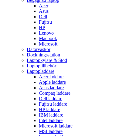
Begagnad laptop
Acer
Asus
Dell
Fujitsu
HP
Lenovo
Macbook
Microsoft
Datorväskor
Dockningsstation
Laptopkylare & Stöd
Laptoptillbehör
Laptopladdare
Acer laddare
Apple laddare
Asus laddare
Compaq laddare
Dell laddare
Fujitsu laddare
HP laddare
IBM laddare
Intel laddare
Microsoft laddare
MSI laddare