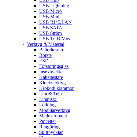
USB Hub
USB Lightning
USB Micro
USB Mini
USB RJ45/LAN
USB SATA
USB Ström
USB TGB/Mus
Verktyg & Material
Batteritestare
Borste
ESD
Förstoringsglas
Insexnycklar
Kabeltestare
Klockverktyg
Krokodilklämmor
Lim & Tejp
Limpistol
Lödning
Modularverktyg
Mätinstrument
Pincetter
Rengöring
Skiftnycklar