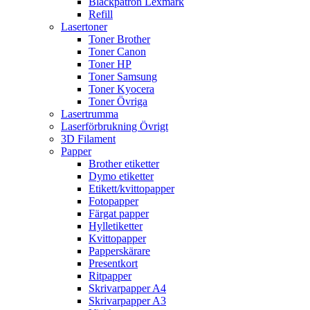
Bläckpatron Lexmark
Refill
Lasertoner
Toner Brother
Toner Canon
Toner HP
Toner Samsung
Toner Kyocera
Toner Övriga
Lasertrumma
Laserförbrukning Övrigt
3D Filament
Papper
Brother etiketter
Dymo etiketter
Etikett/kvittopapper
Fotopapper
Färgat papper
Hylletiketter
Kvittopapper
Papperskärare
Presentkort
Ritpapper
Skrivarpapper A4
Skrivarpapper A3