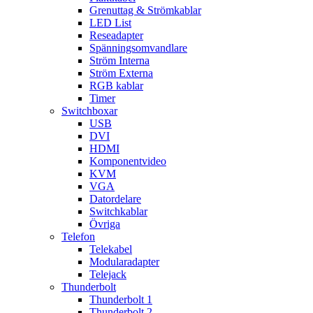
Grenuttag & Strömkablar
LED List
Reseadapter
Spänningsomvandlare
Ström Interna
Ström Externa
RGB kablar
Timer
Switchboxar
USB
DVI
HDMI
Komponentvideo
KVM
VGA
Datordelare
Switchkablar
Övriga
Telefon
Telekabel
Modularadapter
Telejack
Thunderbolt
Thunderbolt 1
Thunderbolt 2