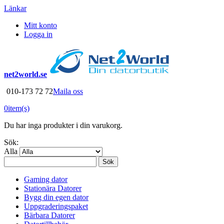
Länkar
Mitt konto
Logga in
net2world.se
010-173 72 72
Maila oss
0
item(s)
Du har inga produkter i din varukorg.
Sök:
Alla
Sök
Gaming dator
Stationära Datorer
Bygg din egen dator
Uppgraderingspaket
Bärbara Datorer