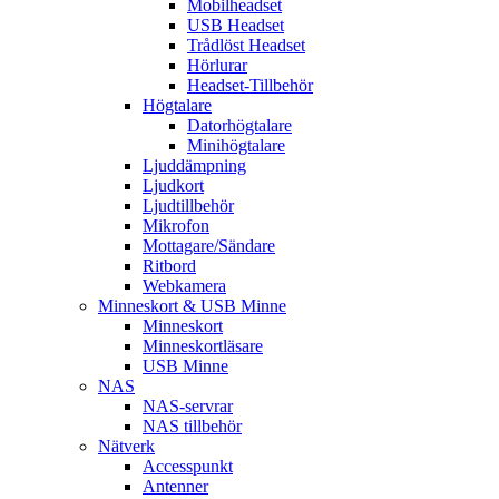
Mobilheadset
USB Headset
Trådlöst Headset
Hörlurar
Headset-Tillbehör
Högtalare
Datorhögtalare
Minihögtalare
Ljuddämpning
Ljudkort
Ljudtillbehör
Mikrofon
Mottagare/Sändare
Ritbord
Webkamera
Minneskort & USB Minne
Minneskort
Minneskortläsare
USB Minne
NAS
NAS-servrar
NAS tillbehör
Nätverk
Accesspunkt
Antenner