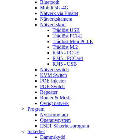
Bluetooth
Mobilt 5G-4G
Nätverk via Elnätet
Nätverkskamera
Nätverkskort
Trådlöst USB
Trådlöst PCI-E
Trådlöst Mini PCI-E
Trådlöst M.2
RJ45 - PCI-E
RJ45 - PCCard
RJ45 - USB
Nätverkswitch
KVM Switch
POE Injector
POE Switch
Repeater
Router & Mesh
Övrigt nätverk
Program
Nyttoprogram
Operativsystem
ESET Säkerhetsprogram
Säkerhet
Dammskydd