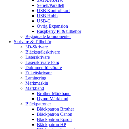
SATA/eSATA
Seriell/Parallell
USB Kontrollkort
USB Hubb
USB-C
Övrig Expansion
Raspberry Pi & tillbehör
Begagnade komponenter
Skrivare & Tillbehör
3D-Skrivare
Bläckstråleskrivare
Laserskrivare
Laserskrivare Färg
Dokumentförstörare
Etikettskrivare
Laminering
Märkmaskin
Märkband
Brother Märkband
Dymo Märkband
Bläckpatroner
Bläckpatron Brother
Bläckpatron Canon
Bläckpatron Epson
Bläckpatron HP