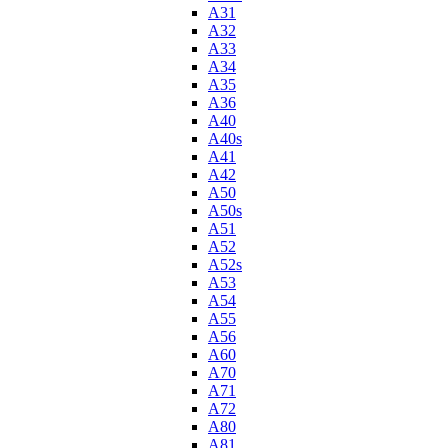
A31
A32
A33
A34
A35
A36
A40
A40s
A41
A42
A50
A50s
A51
A52
A52s
A53
A54
A55
A56
A60
A70
A71
A72
A80
A81