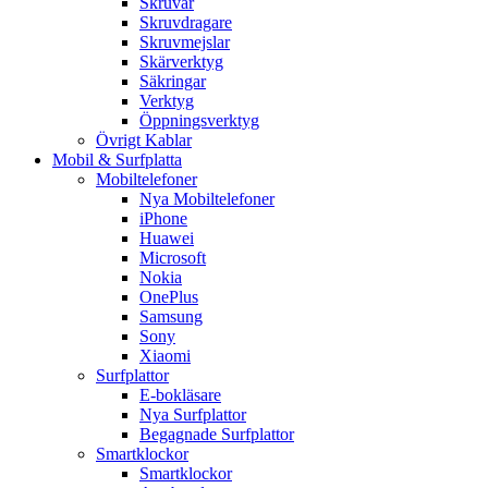
Skruvar
Skruvdragare
Skruvmejslar
Skärverktyg
Säkringar
Verktyg
Öppningsverktyg
Övrigt Kablar
Mobil & Surfplatta
Mobiltelefoner
Nya Mobiltelefoner
iPhone
Huawei
Microsoft
Nokia
OnePlus
Samsung
Sony
Xiaomi
Surfplattor
E-bokläsare
Nya Surfplattor
Begagnade Surfplattor
Smartklockor
Smartklockor