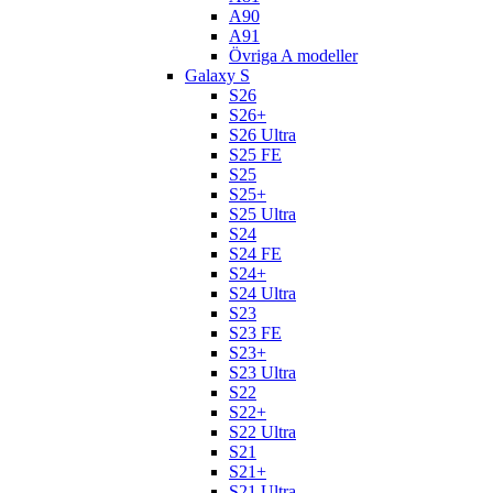
A90
A91
Övriga A modeller
Galaxy S
S26
S26+
S26 Ultra
S25 FE
S25
S25+
S25 Ultra
S24
S24 FE
S24+
S24 Ultra
S23
S23 FE
S23+
S23 Ultra
S22
S22+
S22 Ultra
S21
S21+
S21 Ultra