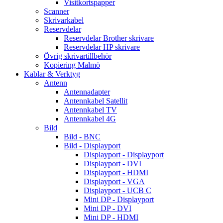
Visitkortspapper
Scanner
Skrivarkabel
Reservdelar
Reservdelar Brother skrivare
Reservdelar HP skrivare
Övrig skrivartillbehör
Kopiering Malmö
Kablar & Verktyg
Antenn
Antennadapter
Antennkabel Satellit
Antennkabel TV
Antennkabel 4G
Bild
Bild - BNC
Bild - Displayport
Displayport - Displayport
Displayport - DVI
Displayport - HDMI
Displayport - VGA
Displayport - UCB C
Mini DP - Displayport
Mini DP - DVI
Mini DP - HDMI