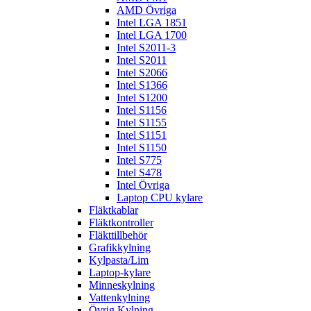
AMD Övriga
Intel LGA 1851
Intel LGA 1700
Intel S2011-3
Intel S2011
Intel S2066
Intel S1366
Intel S1200
Intel S1156
Intel S1155
Intel S1151
Intel S1150
Intel S775
Intel S478
Intel Övriga
Laptop CPU kylare
Fläktkablar
Fläktkontroller
Fläkttillbehör
Grafikkylning
Kylpasta/Lim
Laptop-kylare
Minneskylning
Vattenkylning
Övrig Kylning