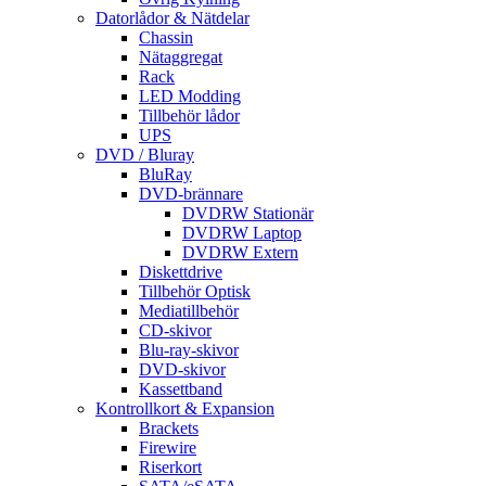
Datorlådor & Nätdelar
Chassin
Nätaggregat
Rack
LED Modding
Tillbehör lådor
UPS
DVD / Bluray
BluRay
DVD-brännare
DVDRW Stationär
DVDRW Laptop
DVDRW Extern
Diskettdrive
Tillbehör Optisk
Mediatillbehör
CD-skivor
Blu-ray-skivor
DVD-skivor
Kassettband
Kontrollkort & Expansion
Brackets
Firewire
Riserkort