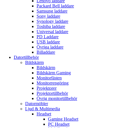
Lenovo laddare
Packard Bell laddare
Samsung laddare
Sony laddare
Synology laddare
Toshiba laddare
Universal laddare
PD Laddare
USB laddare
Övriga laddare
Billaddare
Datortillbehör
Bildskärm
Bildskärm
Bildskärm Gaming
Monitorfästen
Monitorrengöring
Projektorer
Projektortillbehör
Övrig monitortillbehör
Datormöbler
Ljud & Multimedia
Headset
Gaming Headset
PC Headset