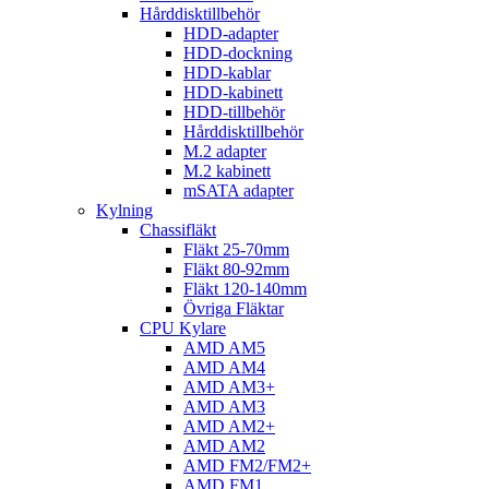
Hårddisktillbehör
HDD-adapter
HDD-dockning
HDD-kablar
HDD-kabinett
HDD-tillbehör
Hårddisktillbehör
M.2 adapter
M.2 kabinett
mSATA adapter
Kylning
Chassifläkt
Fläkt 25-70mm
Fläkt 80-92mm
Fläkt 120-140mm
Övriga Fläktar
CPU Kylare
AMD AM5
AMD AM4
AMD AM3+
AMD AM3
AMD AM2+
AMD AM2
AMD FM2/FM2+
AMD FM1