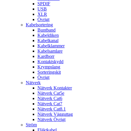
SPDIF
USB
XLR
Övrigt
Kabelsortering
Buntband
Kabeldiken
Kabelkanal
Kabelklammer
Kabelsamlare
Kardborr
Kontaktskydd
Krympslang
Sorteringskit
Övrigt
Nätverk
Nätverk Kontakter
Nätverk Cat5e
Nätverk Cat6
Nätverk Cat7
Nätverk Cat8.1
Nätverk Vägguttag
Nätverk Övrigt
Ström
Fläktkabel