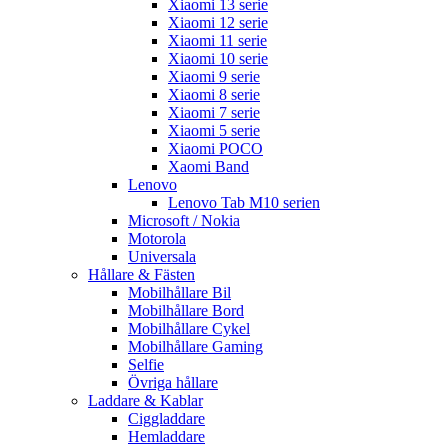
Xiaomi 13 serie
Xiaomi 12 serie
Xiaomi 11 serie
Xiaomi 10 serie
Xiaomi 9 serie
Xiaomi 8 serie
Xiaomi 7 serie
Xiaomi 5 serie
Xiaomi POCO
Xaomi Band
Lenovo
Lenovo Tab M10 serien
Microsoft / Nokia
Motorola
Universala
Hållare & Fästen
Mobilhållare Bil
Mobilhållare Bord
Mobilhållare Cykel
Mobilhållare Gaming
Selfie
Övriga hållare
Laddare & Kablar
Ciggladdare
Hemladdare