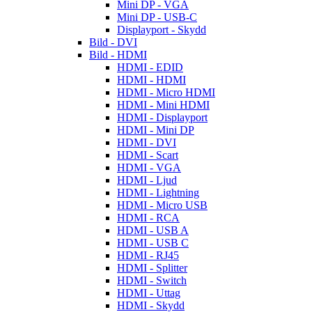
Mini DP - VGA
Mini DP - USB-C
Displayport - Skydd
Bild - DVI
Bild - HDMI
HDMI - EDID
HDMI - HDMI
HDMI - Micro HDMI
HDMI - Mini HDMI
HDMI - Displayport
HDMI - Mini DP
HDMI - DVI
HDMI - Scart
HDMI - VGA
HDMI - Ljud
HDMI - Lightning
HDMI - Micro USB
HDMI - RCA
HDMI - USB A
HDMI - USB C
HDMI - RJ45
HDMI - Splitter
HDMI - Switch
HDMI - Uttag
HDMI - Skydd