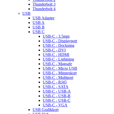
Thunderbolt 3
Thunderbolt 4
USB
USB Adapter
USB A
USB B
USB C
USB-C - 3.5mm
USB-C - Displayport
USB-C - Dockning
USB-C - DVI
USB-C - HDMI
USB-C - Lightning
USB-C - Magsafe
USB-C - Micro USB
USB-C - Minneskort
USB-C - Multiport
USB-C - RJ45
USB-C - SATA
USB-C - USB-A
USB-C - USB-B
USB-C - USB-C
USB-C - VGA
USB Grafikkort