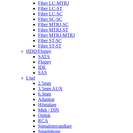
Fiber LC-MTRJ
Fiber LC-ST
Fiber LC-SC
Fiber SC-SC
Fiber MTRJ-SC
Fiber MTRJ-ST
Fiber MTRJ-MTRJ
Fiber ST-SC
Fiber ST-ST
HDD/Floppy
SATA
Floppy
IDE
SAS
Ljud
2.5mm
3.5mm AUX
6.3mm
Adaptrar
Högtalare
Midi / DIN
Optisk
RCA
Signalomvandlare
Smartphone