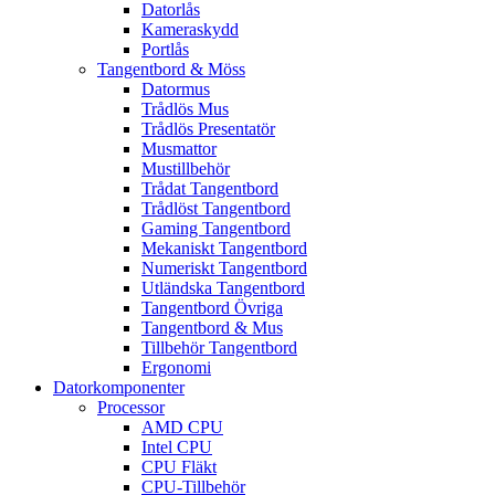
Datorlås
Kameraskydd
Portlås
Tangentbord & Möss
Datormus
Trådlös Mus
Trådlös Presentatör
Musmattor
Mustillbehör
Trådat Tangentbord
Trådlöst Tangentbord
Gaming Tangentbord
Mekaniskt Tangentbord
Numeriskt Tangentbord
Utländska Tangentbord
Tangentbord Övriga
Tangentbord & Mus
Tillbehör Tangentbord
Ergonomi
Datorkomponenter
Processor
AMD CPU
Intel CPU
CPU Fläkt
CPU-Tillbehör