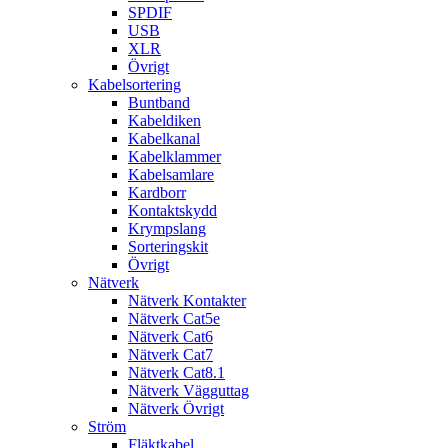
SPDIF
USB
XLR
Övrigt
Kabelsortering
Buntband
Kabeldiken
Kabelkanal
Kabelklammer
Kabelsamlare
Kardborr
Kontaktskydd
Krympslang
Sorteringskit
Övrigt
Nätverk
Nätverk Kontakter
Nätverk Cat5e
Nätverk Cat6
Nätverk Cat7
Nätverk Cat8.1
Nätverk Vägguttag
Nätverk Övrigt
Ström
Fläktkabel