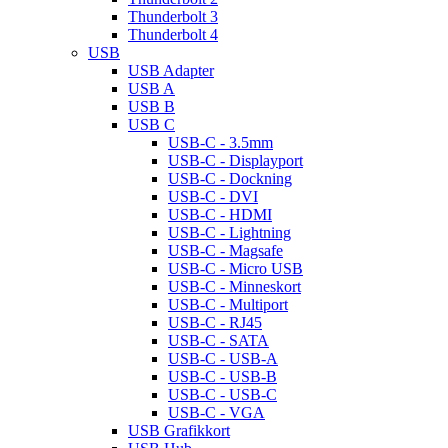
Thunderbolt 3
Thunderbolt 4
USB
USB Adapter
USB A
USB B
USB C
USB-C - 3.5mm
USB-C - Displayport
USB-C - Dockning
USB-C - DVI
USB-C - HDMI
USB-C - Lightning
USB-C - Magsafe
USB-C - Micro USB
USB-C - Minneskort
USB-C - Multiport
USB-C - RJ45
USB-C - SATA
USB-C - USB-A
USB-C - USB-B
USB-C - USB-C
USB-C - VGA
USB Grafikkort