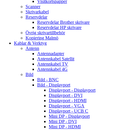
Visitkortspapper
Scanner
Skrivarkabel
Reservdelar
Reservdelar Brother skrivare
Reservdelar HP skrivare
Övrig skrivartillbehör
Kopiering Malmö
Kablar & Verktyg
Antenn
Antennadapter
Antennkabel Satellit
Antennkabel TV
Antennkabel 4G
Bild
Bild - BNC
Bild - Displayport
Displayport - Displayport
Displayport - DVI
Displayport - HDMI
Displayport - VGA
Displayport - UCB C
Mini DP - Displayport
Mini DP - DVI
Mini DP - HDMI