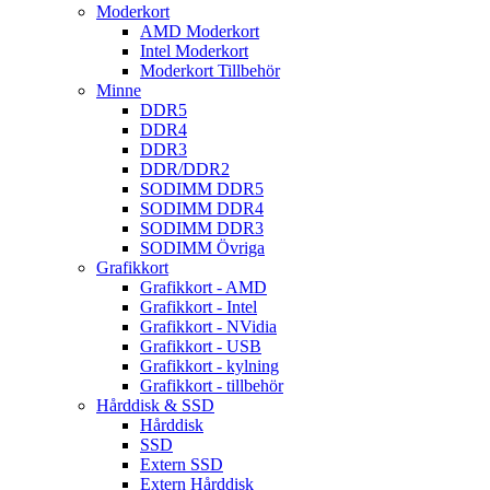
Moderkort
AMD Moderkort
Intel Moderkort
Moderkort Tillbehör
Minne
DDR5
DDR4
DDR3
DDR/DDR2
SODIMM DDR5
SODIMM DDR4
SODIMM DDR3
SODIMM Övriga
Grafikkort
Grafikkort - AMD
Grafikkort - Intel
Grafikkort - NVidia
Grafikkort - USB
Grafikkort - kylning
Grafikkort - tillbehör
Hårddisk & SSD
Hårddisk
SSD
Extern SSD
Extern Hårddisk