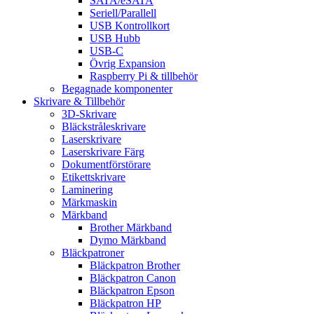
SATA/eSATA
Seriell/Parallell
USB Kontrollkort
USB Hubb
USB-C
Övrig Expansion
Raspberry Pi & tillbehör
Begagnade komponenter
Skrivare & Tillbehör
3D-Skrivare
Bläckstråleskrivare
Laserskrivare
Laserskrivare Färg
Dokumentförstörare
Etikettskrivare
Laminering
Märkmaskin
Märkband
Brother Märkband
Dymo Märkband
Bläckpatroner
Bläckpatron Brother
Bläckpatron Canon
Bläckpatron Epson
Bläckpatron HP