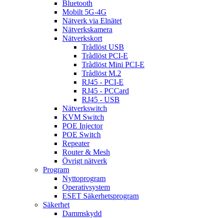
Bluetooth
Mobilt 5G-4G
Nätverk via Elnätet
Nätverkskamera
Nätverkskort
Trådlöst USB
Trådlöst PCI-E
Trådlöst Mini PCI-E
Trådlöst M.2
RJ45 - PCI-E
RJ45 - PCCard
RJ45 - USB
Nätverkswitch
KVM Switch
POE Injector
POE Switch
Repeater
Router & Mesh
Övrigt nätverk
Program
Nyttoprogram
Operativsystem
ESET Säkerhetsprogram
Säkerhet
Dammskydd