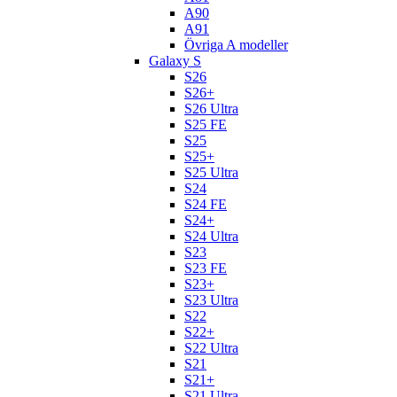
A90
A91
Övriga A modeller
Galaxy S
S26
S26+
S26 Ultra
S25 FE
S25
S25+
S25 Ultra
S24
S24 FE
S24+
S24 Ultra
S23
S23 FE
S23+
S23 Ultra
S22
S22+
S22 Ultra
S21
S21+
S21 Ultra