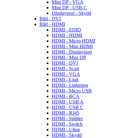
Mini DP - VGA
Mini DP - USB-C
Displayport - Skydd
Bild - DVI
Bild - HDMI
HDMI - EDID
HDMI - HDMI
HDMI - Micro HDMI
HDMI - Mini HDMI
HDMI - Displayport
HDMI - Mini DP
HDMI - DVI
HDMI - Scart
HDMI - VGA
HDMI - Ljud
HDMI - Lightning
HDMI - Micro USB
HDMI - RCA
HDMI - USB A
HDMI - USB C
HDMI - RJ45
HDMI - Splitter
HDMI - Switch
HDMI - Uttag
HDMI - Skydd