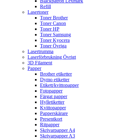
Bläckpatron Lexmark
Refill
Lasertoner
Toner Brother
Toner Canon
Toner HP
Toner Samsung
Toner Kyocera
Toner Övriga
Lasertrumma
Laserförbrukning Övrigt
3D Filament
Papper
Brother etiketter
Dymo etiketter
Etikett/kvittopapper
Fotopapper
Färgat papper
Hylletiketter
Kvittopapper
Papperskärare
Presentkort
Ritpapper
Skrivarpapper A4
Skrivarpapper A3