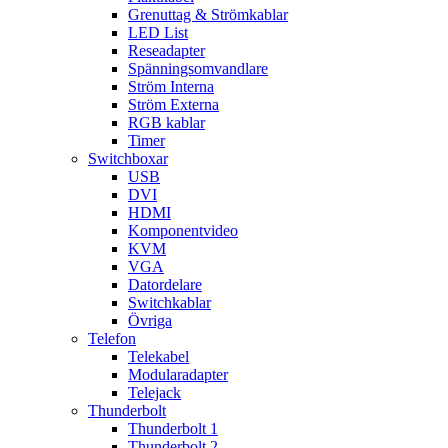
Grenuttag & Strömkablar
LED List
Reseadapter
Spänningsomvandlare
Ström Interna
Ström Externa
RGB kablar
Timer
Switchboxar
USB
DVI
HDMI
Komponentvideo
KVM
VGA
Datordelare
Switchkablar
Övriga
Telefon
Telekabel
Modularadapter
Telejack
Thunderbolt
Thunderbolt 1
Thunderbolt 2