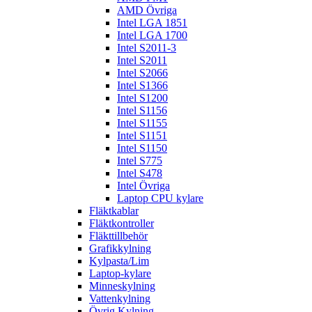
AMD Övriga
Intel LGA 1851
Intel LGA 1700
Intel S2011-3
Intel S2011
Intel S2066
Intel S1366
Intel S1200
Intel S1156
Intel S1155
Intel S1151
Intel S1150
Intel S775
Intel S478
Intel Övriga
Laptop CPU kylare
Fläktkablar
Fläktkontroller
Fläkttillbehör
Grafikkylning
Kylpasta/Lim
Laptop-kylare
Minneskylning
Vattenkylning
Övrig Kylning