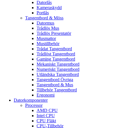
Datorlås
Kameraskydd
Portlås
Tangentbord & Möss
Datormus
Trådlös Mus
Trådlös Presentatör
Musmattor
Mustillbehör
Trådat Tangentbord
Trådlöst Tangentbord
Gaming Tangentbord
Mekaniskt Tangentbord
Numeriskt Tangentbord
Utländska Tangentbord
Tangentbord Övriga
Tangentbord & Mus
Tillbehör Tangentbord
Ergonomi
Datorkomponenter
Processor
AMD CPU
Intel CPU
CPU Fläkt
CPU-Tillbehör