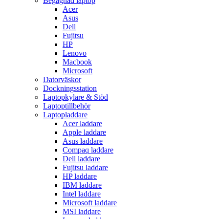
Begagnad laptop
Acer
Asus
Dell
Fujitsu
HP
Lenovo
Macbook
Microsoft
Datorväskor
Dockningsstation
Laptopkylare & Stöd
Laptoptillbehör
Laptopladdare
Acer laddare
Apple laddare
Asus laddare
Compaq laddare
Dell laddare
Fujitsu laddare
HP laddare
IBM laddare
Intel laddare
Microsoft laddare
MSI laddare