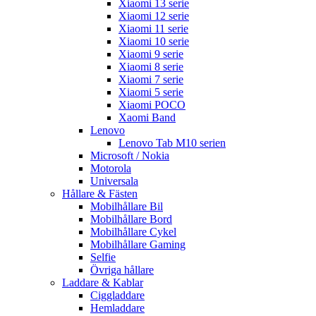
Xiaomi 13 serie
Xiaomi 12 serie
Xiaomi 11 serie
Xiaomi 10 serie
Xiaomi 9 serie
Xiaomi 8 serie
Xiaomi 7 serie
Xiaomi 5 serie
Xiaomi POCO
Xaomi Band
Lenovo
Lenovo Tab M10 serien
Microsoft / Nokia
Motorola
Universala
Hållare & Fästen
Mobilhållare Bil
Mobilhållare Bord
Mobilhållare Cykel
Mobilhållare Gaming
Selfie
Övriga hållare
Laddare & Kablar
Ciggladdare
Hemladdare