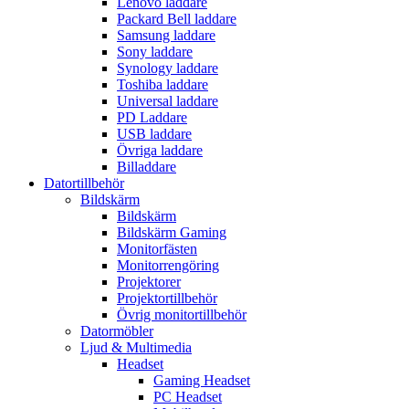
Lenovo laddare
Packard Bell laddare
Samsung laddare
Sony laddare
Synology laddare
Toshiba laddare
Universal laddare
PD Laddare
USB laddare
Övriga laddare
Billaddare
Datortillbehör
Bildskärm
Bildskärm
Bildskärm Gaming
Monitorfästen
Monitorrengöring
Projektorer
Projektortillbehör
Övrig monitortillbehör
Datormöbler
Ljud & Multimedia
Headset
Gaming Headset
PC Headset