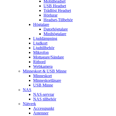
Mobilheadset
USB Headset
Trådlöst Headset
Hörlurar
Headset-Tillbehör
Högtalare
Datorhögtalare
Minihögtalare
Ljuddämpning
Ljudkort
Ljudtillbehör
Mikrofon
Mottagare/Sändare
Ritbord
Webkamera
Minneskort & USB Minne
Minneskort
Minneskortläsare
USB Minne
NAS
NAS-servrar
NAS tillbehör
Nätverk
Accesspunkt
Antenner