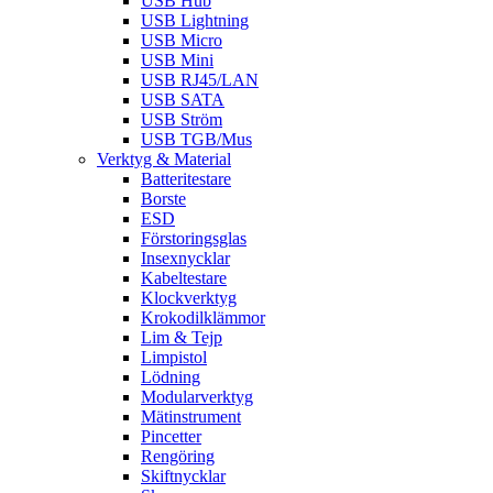
USB Hub
USB Lightning
USB Micro
USB Mini
USB RJ45/LAN
USB SATA
USB Ström
USB TGB/Mus
Verktyg & Material
Batteritestare
Borste
ESD
Förstoringsglas
Insexnycklar
Kabeltestare
Klockverktyg
Krokodilklämmor
Lim & Tejp
Limpistol
Lödning
Modularverktyg
Mätinstrument
Pincetter
Rengöring
Skiftnycklar