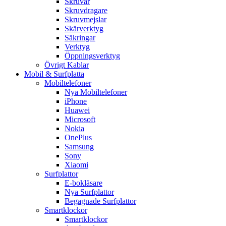
Skruvar
Skruvdragare
Skruvmejslar
Skärverktyg
Säkringar
Verktyg
Öppningsverktyg
Övrigt Kablar
Mobil & Surfplatta
Mobiltelefoner
Nya Mobiltelefoner
iPhone
Huawei
Microsoft
Nokia
OnePlus
Samsung
Sony
Xiaomi
Surfplattor
E-bokläsare
Nya Surfplattor
Begagnade Surfplattor
Smartklockor
Smartklockor