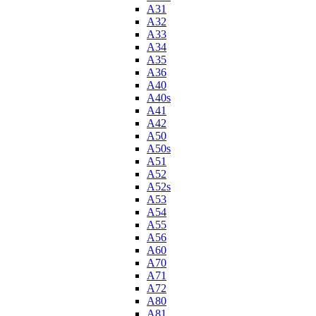
A31
A32
A33
A34
A35
A36
A40
A40s
A41
A42
A50
A50s
A51
A52
A52s
A53
A54
A55
A56
A60
A70
A71
A72
A80
A81