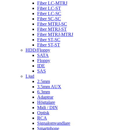
Fiber LC-MTRJ
Fiber LC-ST
Fiber LC-SC
Fiber SC-SC
Fiber MTRJ-SC
Fiber MTRJ-ST
Fiber MTRJ-MTRJ
Fiber ST-SC
Fiber ST-ST
HDD/Floppy
SATA
Floppy
IDE
SAS
Ljud
2.5mm
3.5mm AUX
6.3mm
Adaptrar
Högtalare
Midi / DIN
Optisk
RCA
Signalomvandlare
Smartphone