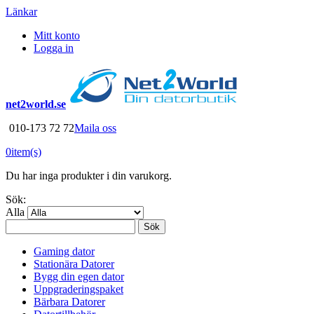
Länkar
Mitt konto
Logga in
net2world.se
010-173 72 72
Maila oss
0
item(s)
Du har inga produkter i din varukorg.
Sök:
Alla
Sök
Gaming dator
Stationära Datorer
Bygg din egen dator
Uppgraderingspaket
Bärbara Datorer