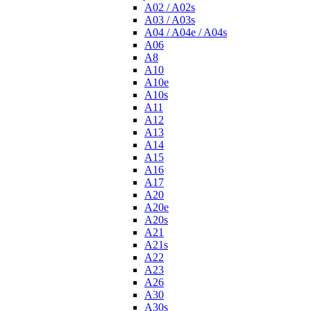
A02 / A02s
A03 / A03s
A04 / A04e / A04s
A06
A8
A10
A10e
A10s
A11
A12
A13
A14
A15
A16
A17
A20
A20e
A20s
A21
A21s
A22
A23
A26
A30
A30s