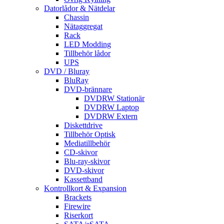
Datorlådor & Nätdelar
Chassin
Nätaggregat
Rack
LED Modding
Tillbehör lådor
UPS
DVD / Bluray
BluRay
DVD-brännare
DVDRW Stationär
DVDRW Laptop
DVDRW Extern
Diskettdrive
Tillbehör Optisk
Mediatillbehör
CD-skivor
Blu-ray-skivor
DVD-skivor
Kassettband
Kontrollkort & Expansion
Brackets
Firewire
Riserkort