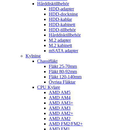
Hårddisktillbehör
HDD-adapter
HDD-dockning
HDD-kablar
HDD-kabinett
HDD-tillbehör
Hårddisktillbehör
M.2 adapter
M.2 kabinett
mSATA adapter
Kylning
Chassifläkt
Fläkt 25-70mm
Fläkt 80-92mm
Fläkt 120-140mm
Övriga Fläktar
CPU Kylare
AMD AM5
AMD AM4
AMD AM3+
AMD AM3
AMD AM2+
AMD AM2
AMD FM2/FM2+
AMD FM1