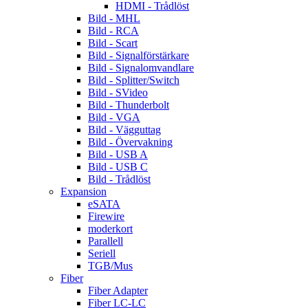
HDMI - Trådlöst
Bild - MHL
Bild - RCA
Bild - Scart
Bild - Signalförstärkare
Bild - Signalomvandlare
Bild - Splitter/Switch
Bild - SVideo
Bild - Thunderbolt
Bild - VGA
Bild - Vägguttag
Bild - Övervakning
Bild - USB A
Bild - USB C
Bild - Trådlöst
Expansion
eSATA
Firewire
moderkort
Parallell
Seriell
TGB/Mus
Fiber
Fiber Adapter
Fiber LC-LC