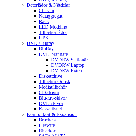
Datorlådor & Nätdelar
Chassin
Nätaggregat
Rack
LED Modding
Tillbehör lådor
UPS
DVD / Bluray
BluRay
DVD-brännare
DVDRW Stationär
DVDRW Laptop
DVDRW Extern
Diskettdrive
Tillbehör Optisk
Mediatillbehör
CD-skivor
Blu-ray-skivor
DVD-skivor
Kassettband
Kontrollkort & Expansion
Brackets
Firewire
Riserkort