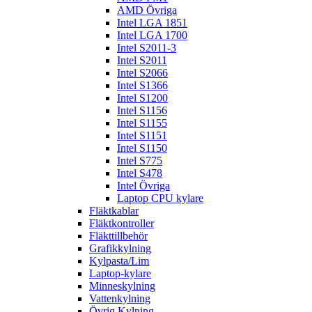
AMD Övriga
Intel LGA 1851
Intel LGA 1700
Intel S2011-3
Intel S2011
Intel S2066
Intel S1366
Intel S1200
Intel S1156
Intel S1155
Intel S1151
Intel S1150
Intel S775
Intel S478
Intel Övriga
Laptop CPU kylare
Fläktkablar
Fläktkontroller
Fläkttillbehör
Grafikkylning
Kylpasta/Lim
Laptop-kylare
Minneskylning
Vattenkylning
Övrig Kylning