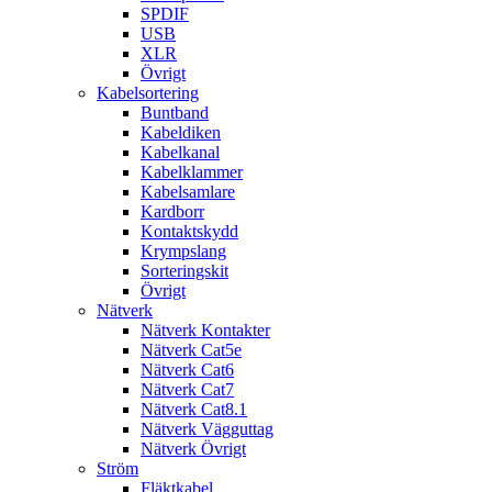
SPDIF
USB
XLR
Övrigt
Kabelsortering
Buntband
Kabeldiken
Kabelkanal
Kabelklammer
Kabelsamlare
Kardborr
Kontaktskydd
Krympslang
Sorteringskit
Övrigt
Nätverk
Nätverk Kontakter
Nätverk Cat5e
Nätverk Cat6
Nätverk Cat7
Nätverk Cat8.1
Nätverk Vägguttag
Nätverk Övrigt
Ström
Fläktkabel