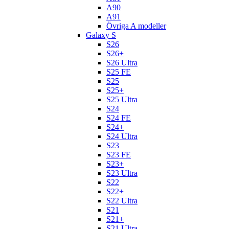
A90
A91
Övriga A modeller
Galaxy S
S26
S26+
S26 Ultra
S25 FE
S25
S25+
S25 Ultra
S24
S24 FE
S24+
S24 Ultra
S23
S23 FE
S23+
S23 Ultra
S22
S22+
S22 Ultra
S21
S21+
S21 Ultra