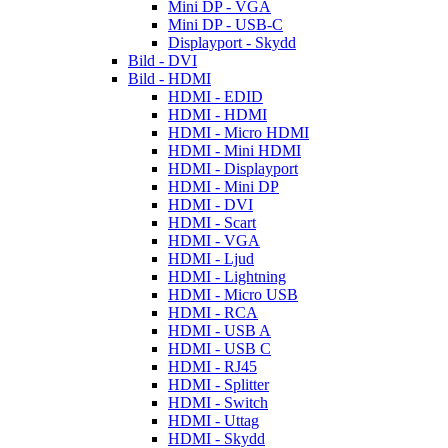
Mini DP - VGA
Mini DP - USB-C
Displayport - Skydd
Bild - DVI
Bild - HDMI
HDMI - EDID
HDMI - HDMI
HDMI - Micro HDMI
HDMI - Mini HDMI
HDMI - Displayport
HDMI - Mini DP
HDMI - DVI
HDMI - Scart
HDMI - VGA
HDMI - Ljud
HDMI - Lightning
HDMI - Micro USB
HDMI - RCA
HDMI - USB A
HDMI - USB C
HDMI - RJ45
HDMI - Splitter
HDMI - Switch
HDMI - Uttag
HDMI - Skydd