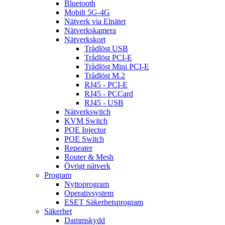
Bluetooth
Mobilt 5G-4G
Nätverk via Elnätet
Nätverkskamera
Nätverkskort
Trådlöst USB
Trådlöst PCI-E
Trådlöst Mini PCI-E
Trådlöst M.2
RJ45 - PCI-E
RJ45 - PCCard
RJ45 - USB
Nätverkswitch
KVM Switch
POE Injector
POE Switch
Repeater
Router & Mesh
Övrigt nätverk
Program
Nyttoprogram
Operativsystem
ESET Säkerhetsprogram
Säkerhet
Dammskydd