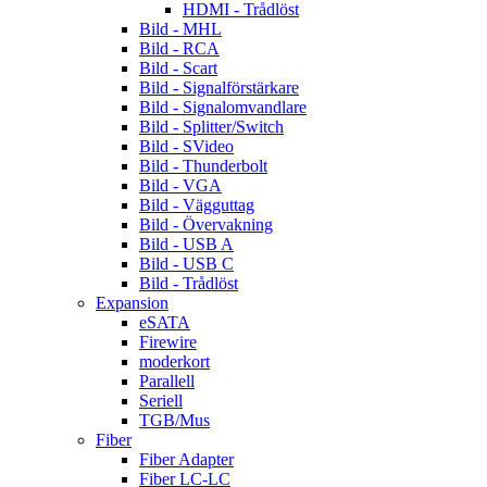
HDMI - Trådlöst
Bild - MHL
Bild - RCA
Bild - Scart
Bild - Signalförstärkare
Bild - Signalomvandlare
Bild - Splitter/Switch
Bild - SVideo
Bild - Thunderbolt
Bild - VGA
Bild - Vägguttag
Bild - Övervakning
Bild - USB A
Bild - USB C
Bild - Trådlöst
Expansion
eSATA
Firewire
moderkort
Parallell
Seriell
TGB/Mus
Fiber
Fiber Adapter
Fiber LC-LC