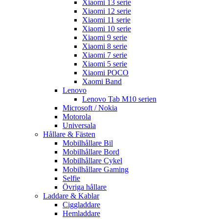
Xiaomi 13 serie
Xiaomi 12 serie
Xiaomi 11 serie
Xiaomi 10 serie
Xiaomi 9 serie
Xiaomi 8 serie
Xiaomi 7 serie
Xiaomi 5 serie
Xiaomi POCO
Xaomi Band
Lenovo
Lenovo Tab M10 serien
Microsoft / Nokia
Motorola
Universala
Hållare & Fästen
Mobilhållare Bil
Mobilhållare Bord
Mobilhållare Cykel
Mobilhållare Gaming
Selfie
Övriga hållare
Laddare & Kablar
Ciggladdare
Hemladdare