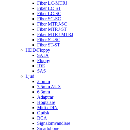
Fiber LC-MTRJ
Fiber LC-ST
Fiber LC-SC
Fiber SC-SC
Fiber MTRJ-SC
Fiber MTRJ-ST
Fiber MTRJ-MTRJ
Fiber ST-SC
Fiber ST-ST
HDD/Floppy
SATA
Floppy
IDE
SAS
Ljud
2.5mm
3.5mm AUX
6.3mm
Adaptrar
Högtalare
Midi / DIN
Optisk
RCA
Signalomvandlare
Smartphone