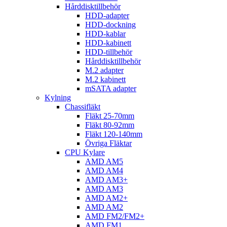
Hårddisktillbehör
HDD-adapter
HDD-dockning
HDD-kablar
HDD-kabinett
HDD-tillbehör
Hårddisktillbehör
M.2 adapter
M.2 kabinett
mSATA adapter
Kylning
Chassifläkt
Fläkt 25-70mm
Fläkt 80-92mm
Fläkt 120-140mm
Övriga Fläktar
CPU Kylare
AMD AM5
AMD AM4
AMD AM3+
AMD AM3
AMD AM2+
AMD AM2
AMD FM2/FM2+
AMD FM1