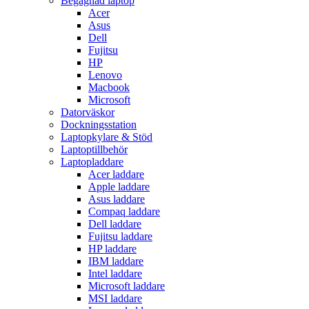
Begagnad laptop
Acer
Asus
Dell
Fujitsu
HP
Lenovo
Macbook
Microsoft
Datorväskor
Dockningsstation
Laptopkylare & Stöd
Laptoptillbehör
Laptopladdare
Acer laddare
Apple laddare
Asus laddare
Compaq laddare
Dell laddare
Fujitsu laddare
HP laddare
IBM laddare
Intel laddare
Microsoft laddare
MSI laddare