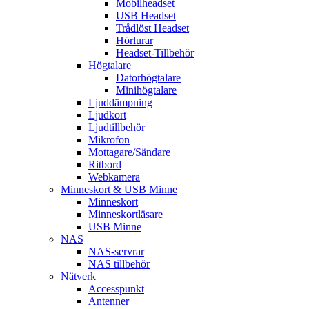
Mobilheadset
USB Headset
Trådlöst Headset
Hörlurar
Headset-Tillbehör
Högtalare
Datorhögtalare
Minihögtalare
Ljuddämpning
Ljudkort
Ljudtillbehör
Mikrofon
Mottagare/Sändare
Ritbord
Webkamera
Minneskort & USB Minne
Minneskort
Minneskortläsare
USB Minne
NAS
NAS-servrar
NAS tillbehör
Nätverk
Accesspunkt
Antenner