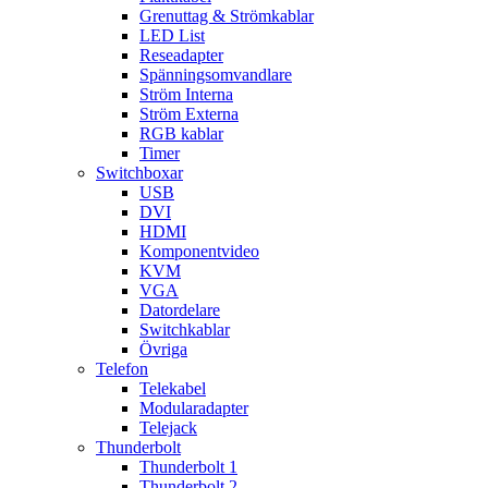
Grenuttag & Strömkablar
LED List
Reseadapter
Spänningsomvandlare
Ström Interna
Ström Externa
RGB kablar
Timer
Switchboxar
USB
DVI
HDMI
Komponentvideo
KVM
VGA
Datordelare
Switchkablar
Övriga
Telefon
Telekabel
Modularadapter
Telejack
Thunderbolt
Thunderbolt 1
Thunderbolt 2