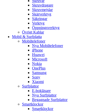
Skruvar
Skruvdragare
Skruvmejslar
Skärverktyg
Säkringar
Verktyg
Öppningsverktyg
Övrigt Kablar
Mobil & Surfplatta
Mobiltelefoner
Nya Mobiltelefoner
iPhone
Huawei
Microsoft
Nokia
OnePlus
Samsung
Sony
Xiaomi
Surfplattor
E-bokläsare
Nya Surfplattor
Begagnade Surfplattor
Smartklockor
Smartklockor