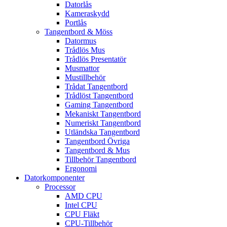
Datorlås
Kameraskydd
Portlås
Tangentbord & Möss
Datormus
Trådlös Mus
Trådlös Presentatör
Musmattor
Mustillbehör
Trådat Tangentbord
Trådlöst Tangentbord
Gaming Tangentbord
Mekaniskt Tangentbord
Numeriskt Tangentbord
Utländska Tangentbord
Tangentbord Övriga
Tangentbord & Mus
Tillbehör Tangentbord
Ergonomi
Datorkomponenter
Processor
AMD CPU
Intel CPU
CPU Fläkt
CPU-Tillbehör