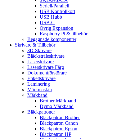
SATA/eSATA
Seriell/Parallell
USB Kontrollkort
USB Hubb
USB-C
Övrig Expansion
Raspberry Pi & tillbehör
Begagnade komponenter
Skrivare & Tillbehör
3D-Skrivare
Bläckstråleskrivare
Laserskrivare
Laserskrivare Färg
Dokumentförstörare
Etikettskrivare
Laminering
Märkmaskin
Märkband
Brother Märkband
Dymo Märkband
Bläckpatroner
Bläckpatron Brother
Bläckpatron Canon
Bläckpatron Epson
Bläckpatron HP