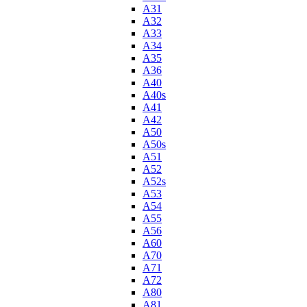
A31
A32
A33
A34
A35
A36
A40
A40s
A41
A42
A50
A50s
A51
A52
A52s
A53
A54
A55
A56
A60
A70
A71
A72
A80
A81