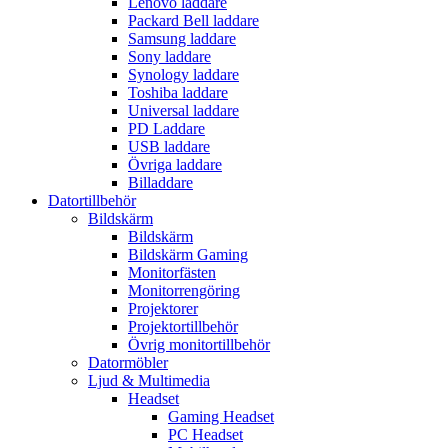
Lenovo laddare
Packard Bell laddare
Samsung laddare
Sony laddare
Synology laddare
Toshiba laddare
Universal laddare
PD Laddare
USB laddare
Övriga laddare
Billaddare
Datortillbehör
Bildskärm
Bildskärm
Bildskärm Gaming
Monitorfästen
Monitorrengöring
Projektorer
Projektortillbehör
Övrig monitortillbehör
Datormöbler
Ljud & Multimedia
Headset
Gaming Headset
PC Headset