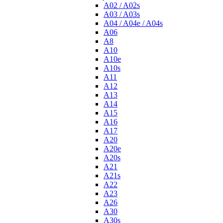
A02 / A02s
A03 / A03s
A04 / A04e / A04s
A06
A8
A10
A10e
A10s
A11
A12
A13
A14
A15
A16
A17
A20
A20e
A20s
A21
A21s
A22
A23
A26
A30
A30s