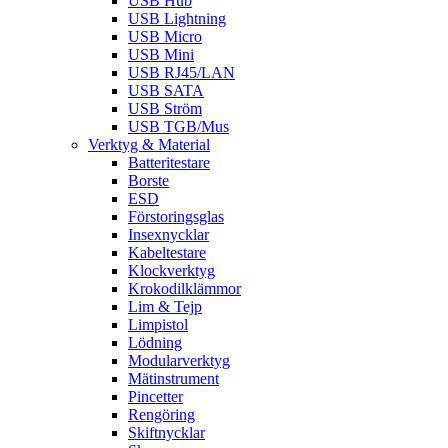
USB Hub
USB Lightning
USB Micro
USB Mini
USB RJ45/LAN
USB SATA
USB Ström
USB TGB/Mus
Verktyg & Material
Batteritestare
Borste
ESD
Förstoringsglas
Insexnycklar
Kabeltestare
Klockverktyg
Krokodilklämmor
Lim & Tejp
Limpistol
Lödning
Modularverktyg
Mätinstrument
Pincetter
Rengöring
Skiftnycklar