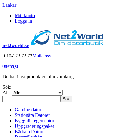
Länkar
Mitt konto
Logga in
net2world.se
010-173 72 72
Maila oss
0
item(s)
Du har inga produkter i din varukorg.
Sök:
Alla
Sök
Gaming dator
Stationära Datorer
Bygg din egen dator
Uppgraderingspaket
Bärbara Datorer