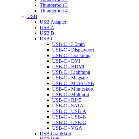
Thunderbolt 3
Thunderbolt 4
USB
USB Adapter
USB A
USB B
USB C
USB-C - 3.5mm
USB-C - Displayport
USB-C - Dockning
USB-C - DVI
USB-C - HDMI
USB-C - Lightning
USB-C - Magsafe
USB-C - Micro USB
USB-C - Minneskort
USB-C - Multiport
USB-C - RJ45
USB-C - SATA
USB-C - USB-A
USB-C - USB-B
USB-C - USB-C
USB-C - VGA
USB Grafikkort