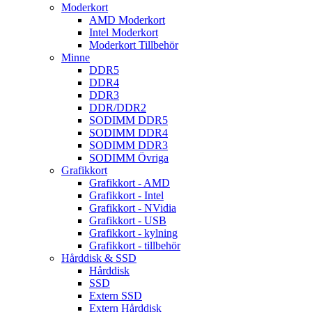
Moderkort
AMD Moderkort
Intel Moderkort
Moderkort Tillbehör
Minne
DDR5
DDR4
DDR3
DDR/DDR2
SODIMM DDR5
SODIMM DDR4
SODIMM DDR3
SODIMM Övriga
Grafikkort
Grafikkort - AMD
Grafikkort - Intel
Grafikkort - NVidia
Grafikkort - USB
Grafikkort - kylning
Grafikkort - tillbehör
Hårddisk & SSD
Hårddisk
SSD
Extern SSD
Extern Hårddisk