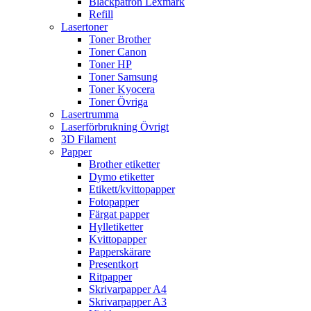
Bläckpatron Lexmark
Refill
Lasertoner
Toner Brother
Toner Canon
Toner HP
Toner Samsung
Toner Kyocera
Toner Övriga
Lasertrumma
Laserförbrukning Övrigt
3D Filament
Papper
Brother etiketter
Dymo etiketter
Etikett/kvittopapper
Fotopapper
Färgat papper
Hylletiketter
Kvittopapper
Papperskärare
Presentkort
Ritpapper
Skrivarpapper A4
Skrivarpapper A3