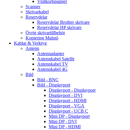
Visitkortspapper
Scanner
Skrivarkabel
Reservdelar
Reservdelar Brother skrivare
Reservdelar HP skrivare
Övrig skrivartillbehör
Kopiering Malmö
Kablar & Verktyg
Antenn
Antennadapter
Antennkabel Satellit
Antennkabel TV
Antennkabel 4G
Bild
Bild - BNC
Bild - Displayport
Displayport - Displayport
Displayport - DVI
Displayport - HDMI
Displayport - VGA
Displayport - UCB C
Mini DP - Displayport
Mini DP - DVI
Mini DP - HDMI