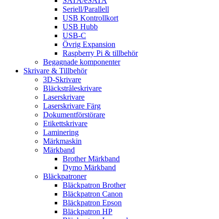
SATA/eSATA
Seriell/Parallell
USB Kontrollkort
USB Hubb
USB-C
Övrig Expansion
Raspberry Pi & tillbehör
Begagnade komponenter
Skrivare & Tillbehör
3D-Skrivare
Bläckstråleskrivare
Laserskrivare
Laserskrivare Färg
Dokumentförstörare
Etikettskrivare
Laminering
Märkmaskin
Märkband
Brother Märkband
Dymo Märkband
Bläckpatroner
Bläckpatron Brother
Bläckpatron Canon
Bläckpatron Epson
Bläckpatron HP