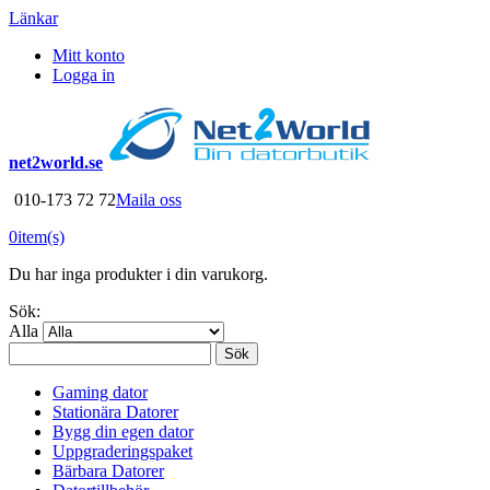
Länkar
Mitt konto
Logga in
net2world.se
010-173 72 72
Maila oss
0
item(s)
Du har inga produkter i din varukorg.
Sök:
Alla
Sök
Gaming dator
Stationära Datorer
Bygg din egen dator
Uppgraderingspaket
Bärbara Datorer