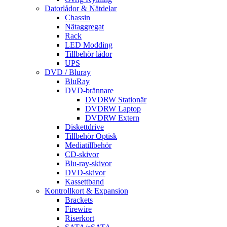
Datorlådor & Nätdelar
Chassin
Nätaggregat
Rack
LED Modding
Tillbehör lådor
UPS
DVD / Bluray
BluRay
DVD-brännare
DVDRW Stationär
DVDRW Laptop
DVDRW Extern
Diskettdrive
Tillbehör Optisk
Mediatillbehör
CD-skivor
Blu-ray-skivor
DVD-skivor
Kassettband
Kontrollkort & Expansion
Brackets
Firewire
Riserkort