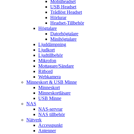
Mobilheadset
USB Headset
Trådlöst Headset
Hörlurar
Headset-Tillbehör
Högtalare
Datorhögtalare
Minihögtalare
Ljuddämpning
Ljudkort
Ljudtillbehör
Mikrofon
Mottagare/Sändare
Ritbord
Webkamera
Minneskort & USB Minne
Minneskort
Minneskortläsare
USB Minne
NAS
NAS-servrar
NAS tillbehör
Nätverk
Accesspunkt
Antenner