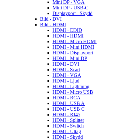
Mini DP - VGA
Mini DP - USB-C
Displayport - Skydd
Bild - DVI
Bild - HDMI
HDMI - EDID
HDMI - HDMI
HDMI - Micro HDMI
HDMI - Mini HDMI
HDMI - Displayport
HDMI - Mini DP
HDMI - DVI
HDMI - Scart
HDMI - VGA
HDMI - Ljud
HDMI - Lightning
HDMI - Micro USB
HDMI - RCA
HDMI - USB A
HDMI - USB C
HDMI - RJ45
HDMI - Splitter
HDMI - Switch
HDMI - Uttag
HDMI - Skydd