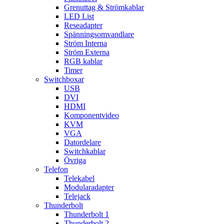
Grenuttag & Strömkablar
LED List
Reseadapter
Spänningsomvandlare
Ström Interna
Ström Externa
RGB kablar
Timer
Switchboxar
USB
DVI
HDMI
Komponentvideo
KVM
VGA
Datordelare
Switchkablar
Övriga
Telefon
Telekabel
Modularadapter
Telejack
Thunderbolt
Thunderbolt 1
Thunderbolt 2