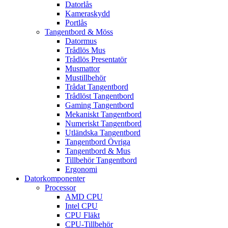
Datorlås
Kameraskydd
Portlås
Tangentbord & Möss
Datormus
Trådlös Mus
Trådlös Presentatör
Musmattor
Mustillbehör
Trådat Tangentbord
Trådlöst Tangentbord
Gaming Tangentbord
Mekaniskt Tangentbord
Numeriskt Tangentbord
Utländska Tangentbord
Tangentbord Övriga
Tangentbord & Mus
Tillbehör Tangentbord
Ergonomi
Datorkomponenter
Processor
AMD CPU
Intel CPU
CPU Fläkt
CPU-Tillbehör