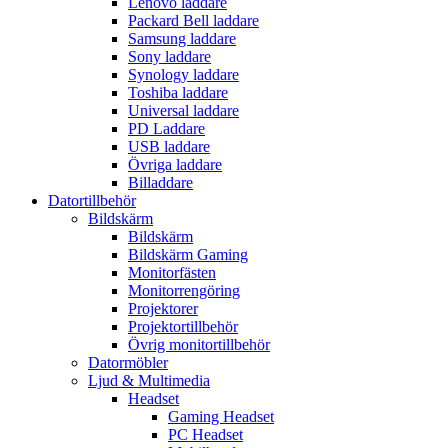
Lenovo laddare
Packard Bell laddare
Samsung laddare
Sony laddare
Synology laddare
Toshiba laddare
Universal laddare
PD Laddare
USB laddare
Övriga laddare
Billaddare
Datortillbehör
Bildskärm
Bildskärm
Bildskärm Gaming
Monitorfästen
Monitorrengöring
Projektorer
Projektortillbehör
Övrig monitortillbehör
Datormöbler
Ljud & Multimedia
Headset
Gaming Headset
PC Headset