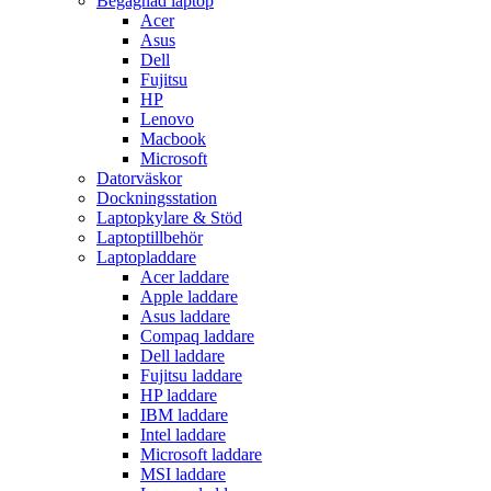
Begagnad laptop
Acer
Asus
Dell
Fujitsu
HP
Lenovo
Macbook
Microsoft
Datorväskor
Dockningsstation
Laptopkylare & Stöd
Laptoptillbehör
Laptopladdare
Acer laddare
Apple laddare
Asus laddare
Compaq laddare
Dell laddare
Fujitsu laddare
HP laddare
IBM laddare
Intel laddare
Microsoft laddare
MSI laddare