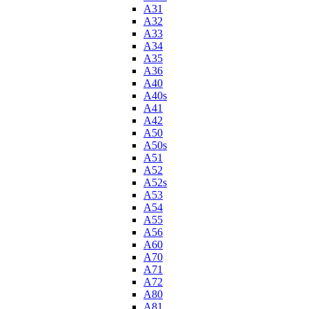
A31
A32
A33
A34
A35
A36
A40
A40s
A41
A42
A50
A50s
A51
A52
A52s
A53
A54
A55
A56
A60
A70
A71
A72
A80
A81