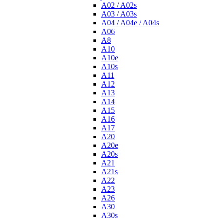
A02 / A02s
A03 / A03s
A04 / A04e / A04s
A06
A8
A10
A10e
A10s
A11
A12
A13
A14
A15
A16
A17
A20
A20e
A20s
A21
A21s
A22
A23
A26
A30
A30s