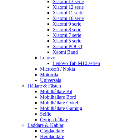
Xiaomi 13 serie
Xiaomi 12 serie
Xiaomi 11 serie
Xiaomi 10 serie
Xiaomi 9 serie
Xiaomi 8 serie
Xiaomi 7 serie
Xiaomi 5 serie
Xiaomi POCO
Xaomi Band
Lenovo
Lenovo Tab M10 serien
Microsoft / Nokia
Motorola
Universala
Hållare & Fästen
Mobilhållare Bil
Mobilhållare Bord
Mobilhållare Cykel
Mobilhållare Gaming
Selfie
Övriga hållare
Laddare & Kablar
Ciggladdare
Hemladdare