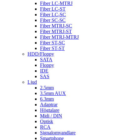
Fiber LC-MTRJ
Fiber LC-ST
Fiber LC-SC
Fiber SC-SC
Fiber MTRJ-SC
Fiber MTRJ-ST
Fiber MTRJ-MTRJ
Fiber ST-SC
Fiber ST-ST
HDD/Floppy
SATA
Floppy
IDE
SAS
Ljud
2.5mm
3.5mm AUX
6.3mm
Adaptrar
Högtalare
Midi / DIN
Optisk
RCA
Signalomvandlare
Smartphone