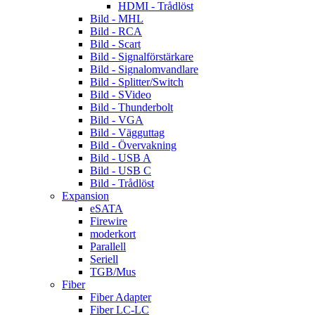
HDMI - Trådlöst
Bild - MHL
Bild - RCA
Bild - Scart
Bild - Signalförstärkare
Bild - Signalomvandlare
Bild - Splitter/Switch
Bild - SVideo
Bild - Thunderbolt
Bild - VGA
Bild - Vägguttag
Bild - Övervakning
Bild - USB A
Bild - USB C
Bild - Trådlöst
Expansion
eSATA
Firewire
moderkort
Parallell
Seriell
TGB/Mus
Fiber
Fiber Adapter
Fiber LC-LC