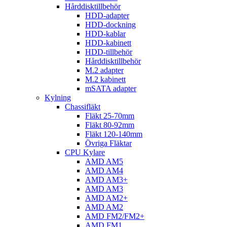
Hårddisktillbehör
HDD-adapter
HDD-dockning
HDD-kablar
HDD-kabinett
HDD-tillbehör
Hårddisktillbehör
M.2 adapter
M.2 kabinett
mSATA adapter
Kylning
Chassifläkt
Fläkt 25-70mm
Fläkt 80-92mm
Fläkt 120-140mm
Övriga Fläktar
CPU Kylare
AMD AM5
AMD AM4
AMD AM3+
AMD AM3
AMD AM2+
AMD AM2
AMD FM2/FM2+
AMD FM1