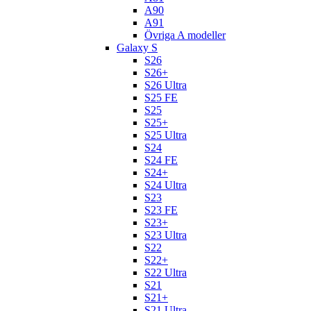
A90
A91
Övriga A modeller
Galaxy S
S26
S26+
S26 Ultra
S25 FE
S25
S25+
S25 Ultra
S24
S24 FE
S24+
S24 Ultra
S23
S23 FE
S23+
S23 Ultra
S22
S22+
S22 Ultra
S21
S21+
S21 Ultra