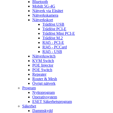
Bluetooth
Mobilt 5G-4G
Nätverk via Elnätet
Nätverkskamera
Nätverkskort
Trådlöst USB
Trådlöst PCI-E
Trådlöst Mini PCI-E
Trådlöst M.2
RJ45 - PCI-E
RJ45 - PCCard
RJ45 - USB
Nätverkswitch
KVM Switch
POE Injector
POE Switch
Repeater
Router & Mesh
Övrigt nätverk
Program
Nyttoprogram
Operativsystem
ESET Säkerhetsprogram
Säkerhet
Dammskydd