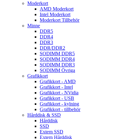
Moderkort
AMD Moderkort
Intel Moderkort
Moderkort Tillbehör
Minne
DDR5
DDR4
DDR3
DDR/DDR2
SODIMM DDR5
SODIMM DDR4
SODIMM DDR3
SODIMM Övriga
Grafikkort
Grafikkort - AMD
Grafikkort - Intel
Grafikkort - NVidia
Grafikkort - USB
Grafikkort - kylning
Grafikkort - tillbehör
Hårddisk & SSD
Hårddisk
SSD
Extern SSD
Extern Hårddisk