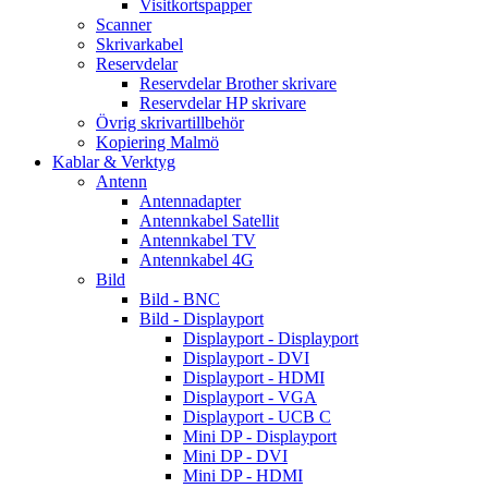
Visitkortspapper
Scanner
Skrivarkabel
Reservdelar
Reservdelar Brother skrivare
Reservdelar HP skrivare
Övrig skrivartillbehör
Kopiering Malmö
Kablar & Verktyg
Antenn
Antennadapter
Antennkabel Satellit
Antennkabel TV
Antennkabel 4G
Bild
Bild - BNC
Bild - Displayport
Displayport - Displayport
Displayport - DVI
Displayport - HDMI
Displayport - VGA
Displayport - UCB C
Mini DP - Displayport
Mini DP - DVI
Mini DP - HDMI