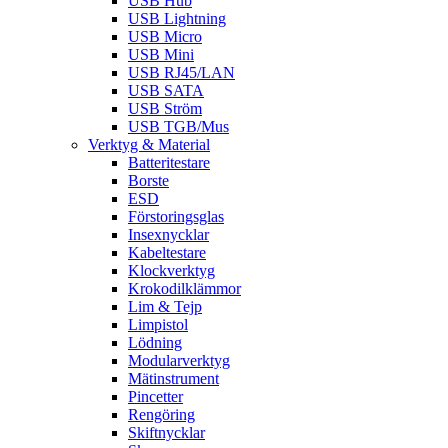
USB Hub
USB Lightning
USB Micro
USB Mini
USB RJ45/LAN
USB SATA
USB Ström
USB TGB/Mus
Verktyg & Material
Batteritestare
Borste
ESD
Förstoringsglas
Insexnycklar
Kabeltestare
Klockverktyg
Krokodilklämmor
Lim & Tejp
Limpistol
Lödning
Modularverktyg
Mätinstrument
Pincetter
Rengöring
Skiftnycklar