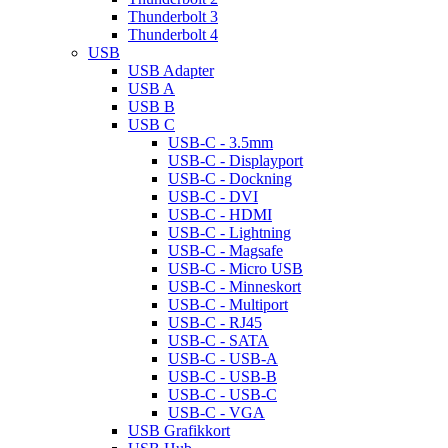
Thunderbolt 3
Thunderbolt 4
USB
USB Adapter
USB A
USB B
USB C
USB-C - 3.5mm
USB-C - Displayport
USB-C - Dockning
USB-C - DVI
USB-C - HDMI
USB-C - Lightning
USB-C - Magsafe
USB-C - Micro USB
USB-C - Minneskort
USB-C - Multiport
USB-C - RJ45
USB-C - SATA
USB-C - USB-A
USB-C - USB-B
USB-C - USB-C
USB-C - VGA
USB Grafikkort