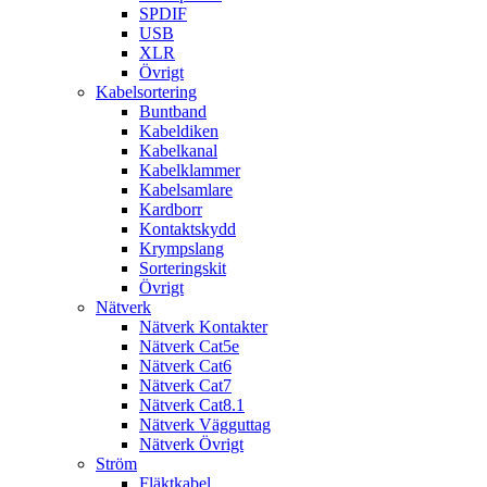
SPDIF
USB
XLR
Övrigt
Kabelsortering
Buntband
Kabeldiken
Kabelkanal
Kabelklammer
Kabelsamlare
Kardborr
Kontaktskydd
Krympslang
Sorteringskit
Övrigt
Nätverk
Nätverk Kontakter
Nätverk Cat5e
Nätverk Cat6
Nätverk Cat7
Nätverk Cat8.1
Nätverk Vägguttag
Nätverk Övrigt
Ström
Fläktkabel