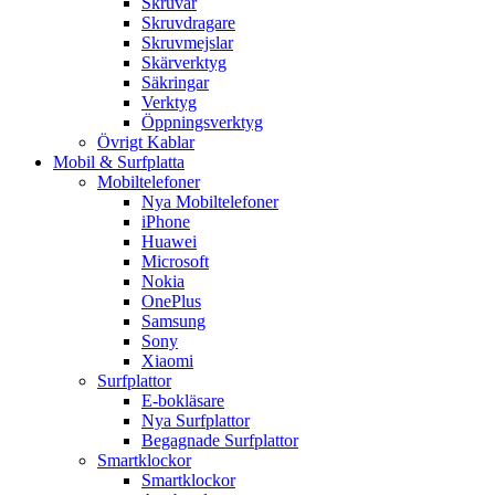
Skruvar
Skruvdragare
Skruvmejslar
Skärverktyg
Säkringar
Verktyg
Öppningsverktyg
Övrigt Kablar
Mobil & Surfplatta
Mobiltelefoner
Nya Mobiltelefoner
iPhone
Huawei
Microsoft
Nokia
OnePlus
Samsung
Sony
Xiaomi
Surfplattor
E-bokläsare
Nya Surfplattor
Begagnade Surfplattor
Smartklockor
Smartklockor