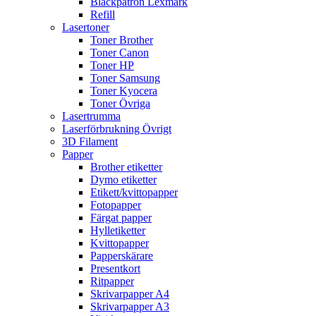
Bläckpatron Lexmark
Refill
Lasertoner
Toner Brother
Toner Canon
Toner HP
Toner Samsung
Toner Kyocera
Toner Övriga
Lasertrumma
Laserförbrukning Övrigt
3D Filament
Papper
Brother etiketter
Dymo etiketter
Etikett/kvittopapper
Fotopapper
Färgat papper
Hylletiketter
Kvittopapper
Papperskärare
Presentkort
Ritpapper
Skrivarpapper A4
Skrivarpapper A3