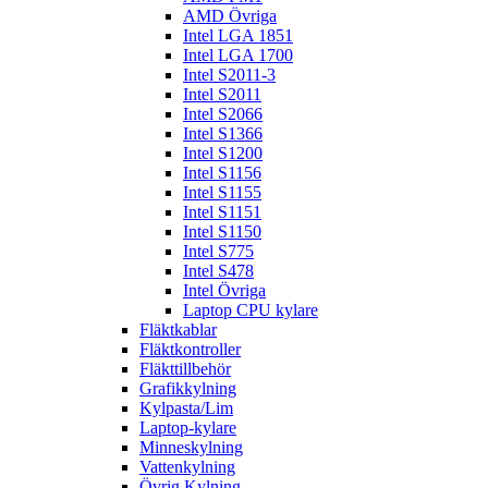
AMD Övriga
Intel LGA 1851
Intel LGA 1700
Intel S2011-3
Intel S2011
Intel S2066
Intel S1366
Intel S1200
Intel S1156
Intel S1155
Intel S1151
Intel S1150
Intel S775
Intel S478
Intel Övriga
Laptop CPU kylare
Fläktkablar
Fläktkontroller
Fläkttillbehör
Grafikkylning
Kylpasta/Lim
Laptop-kylare
Minneskylning
Vattenkylning
Övrig Kylning