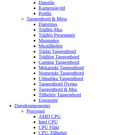
Datorlås
Kameraskydd
Portlås
Tangentbord & Möss
Datormus
Trådlös Mus
Trådlös Presentatör
Musmattor
Mustillbehör
Trådat Tangentbord
Trådlöst Tangentbord
Gaming Tangentbord
Mekaniskt Tangentbord
Numeriskt Tangentbord
Utländska Tangentbord
Tangentbord Övriga
Tangentbord & Mus
Tillbehör Tangentbord
Ergonomi
Datorkomponenter
Processor
AMD CPU
Intel CPU
CPU Fläkt
CPU-Tillbehör