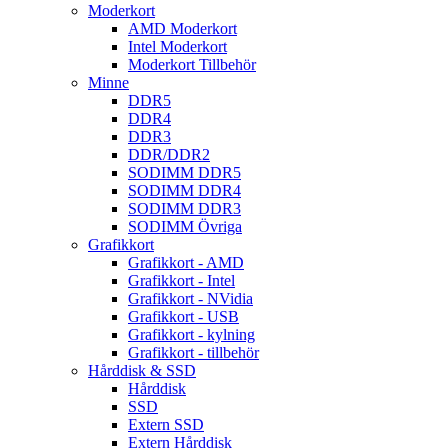
Moderkort
AMD Moderkort
Intel Moderkort
Moderkort Tillbehör
Minne
DDR5
DDR4
DDR3
DDR/DDR2
SODIMM DDR5
SODIMM DDR4
SODIMM DDR3
SODIMM Övriga
Grafikkort
Grafikkort - AMD
Grafikkort - Intel
Grafikkort - NVidia
Grafikkort - USB
Grafikkort - kylning
Grafikkort - tillbehör
Hårddisk & SSD
Hårddisk
SSD
Extern SSD
Extern Hårddisk