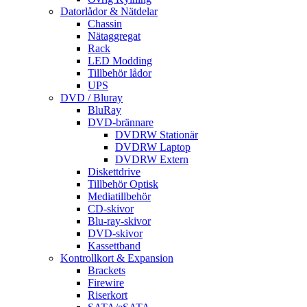
Datorlådor & Nätdelar
Chassin
Nätaggregat
Rack
LED Modding
Tillbehör lådor
UPS
DVD / Bluray
BluRay
DVD-brännare
DVDRW Stationär
DVDRW Laptop
DVDRW Extern
Diskettdrive
Tillbehör Optisk
Mediatillbehör
CD-skivor
Blu-ray-skivor
DVD-skivor
Kassettband
Kontrollkort & Expansion
Brackets
Firewire
Riserkort