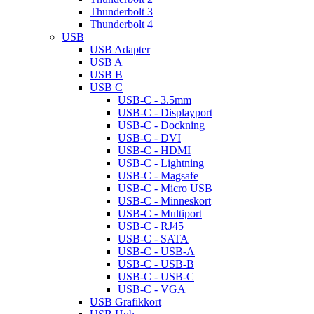
Thunderbolt 3
Thunderbolt 4
USB
USB Adapter
USB A
USB B
USB C
USB-C - 3.5mm
USB-C - Displayport
USB-C - Dockning
USB-C - DVI
USB-C - HDMI
USB-C - Lightning
USB-C - Magsafe
USB-C - Micro USB
USB-C - Minneskort
USB-C - Multiport
USB-C - RJ45
USB-C - SATA
USB-C - USB-A
USB-C - USB-B
USB-C - USB-C
USB-C - VGA
USB Grafikkort