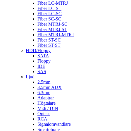
Fiber LC-MTRJ
Fiber LC-ST
Fiber LC-SC
Fiber SC-SC
Fiber MTRJ-SC
Fiber MTRJ-ST
Fiber MTRJ-MTRJ
Fiber ST-SC
Fiber ST-ST
HDD/Floppy
SATA
Floppy
IDE
SAS
Ljud
2.5mm
3.5mm AUX
6.3mm
Adaptrar
Högtalare
Midi / DIN
Optisk
RCA
Signalomvandlare
Smartphone