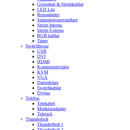
Grenuttag & Strömkablar
LED List
Reseadapter
Spänningsomvandlare
Ström Interna
Ström Externa
RGB kablar
Timer
Switchboxar
USB
DVI
HDMI
Komponentvideo
KVM
VGA
Datordelare
Switchkablar
Övriga
Telefon
Telekabel
Modularadapter
Telejack
Thunderbolt
Thunderbolt 1
Thunderbolt 2