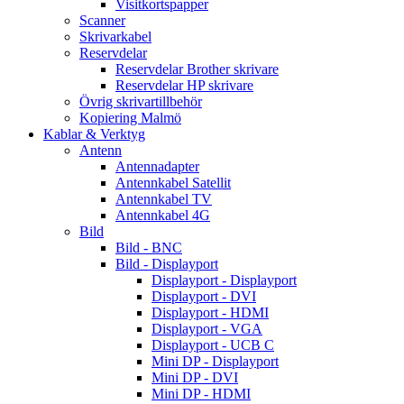
Visitkortspapper
Scanner
Skrivarkabel
Reservdelar
Reservdelar Brother skrivare
Reservdelar HP skrivare
Övrig skrivartillbehör
Kopiering Malmö
Kablar & Verktyg
Antenn
Antennadapter
Antennkabel Satellit
Antennkabel TV
Antennkabel 4G
Bild
Bild - BNC
Bild - Displayport
Displayport - Displayport
Displayport - DVI
Displayport - HDMI
Displayport - VGA
Displayport - UCB C
Mini DP - Displayport
Mini DP - DVI
Mini DP - HDMI