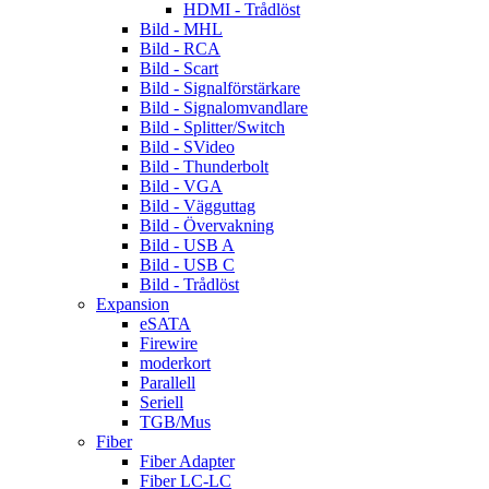
HDMI - Trådlöst
Bild - MHL
Bild - RCA
Bild - Scart
Bild - Signalförstärkare
Bild - Signalomvandlare
Bild - Splitter/Switch
Bild - SVideo
Bild - Thunderbolt
Bild - VGA
Bild - Vägguttag
Bild - Övervakning
Bild - USB A
Bild - USB C
Bild - Trådlöst
Expansion
eSATA
Firewire
moderkort
Parallell
Seriell
TGB/Mus
Fiber
Fiber Adapter
Fiber LC-LC