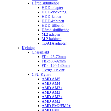
Hårddisktillbehör
HDD-adapter
HDD-dockning
HDD-kablar
HDD-kabinett
HDD-tillbehör
Hårddisktillbehör
M.2 adapter
M.2 kabinett
mSATA adapter
Kylning
Chassifläkt
Fläkt 25-70mm
Fläkt 80-92mm
Fläkt 120-140mm
Övriga Fläktar
CPU Kylare
AMD AM5
AMD AM4
AMD AM3+
AMD AM3
AMD AM2+
AMD AM2
AMD FM2/FM2+
AMD FM1