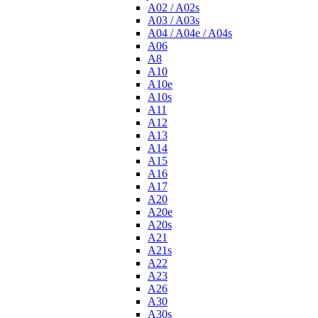
A02 / A02s
A03 / A03s
A04 / A04e / A04s
A06
A8
A10
A10e
A10s
A11
A12
A13
A14
A15
A16
A17
A20
A20e
A20s
A21
A21s
A22
A23
A26
A30
A30s