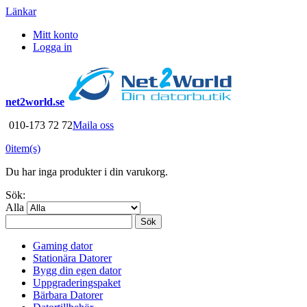
Länkar
Mitt konto
Logga in
net2world.se
010-173 72 72
Maila oss
0
item(s)
Du har inga produkter i din varukorg.
Sök:
Alla
Sök
Gaming dator
Stationära Datorer
Bygg din egen dator
Uppgraderingspaket
Bärbara Datorer