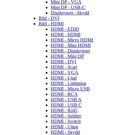
Mini DP - VGA
Mini DP - USB-C
Displayport - Skydd
Bild - DVI
Bild - HDMI
HDMI - EDID
HDMI - HDMI
HDMI - Micro HDMI
HDMI - Mini HDMI
HDMI - Displayport
HDMI - Mini DP
HDMI - DVI
HDMI - Scart
HDMI - VGA
HDMI - Ljud
HDMI - Lightning
HDMI - Micro USB
HDMI - RCA
HDMI - USB A
HDMI - USB C
HDMI - RJ45
HDMI - Splitter
HDMI - Switch
HDMI - Uttag
HDMI - Skydd