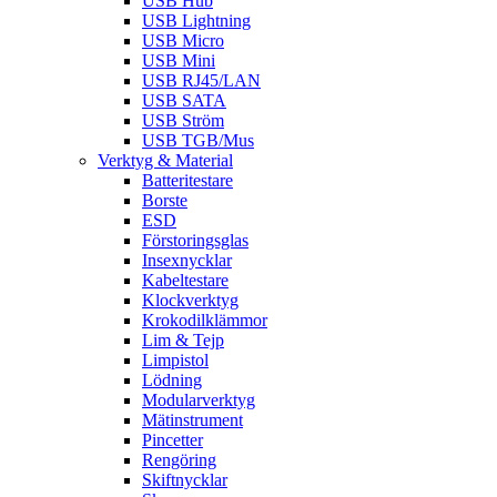
USB Hub
USB Lightning
USB Micro
USB Mini
USB RJ45/LAN
USB SATA
USB Ström
USB TGB/Mus
Verktyg & Material
Batteritestare
Borste
ESD
Förstoringsglas
Insexnycklar
Kabeltestare
Klockverktyg
Krokodilklämmor
Lim & Tejp
Limpistol
Lödning
Modularverktyg
Mätinstrument
Pincetter
Rengöring
Skiftnycklar