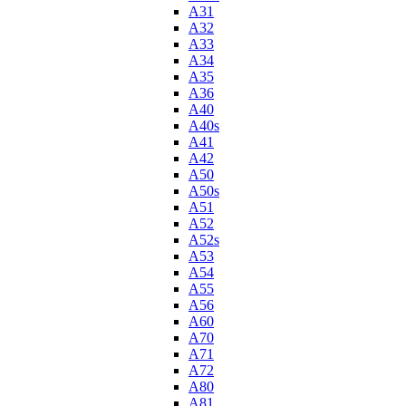
A31
A32
A33
A34
A35
A36
A40
A40s
A41
A42
A50
A50s
A51
A52
A52s
A53
A54
A55
A56
A60
A70
A71
A72
A80
A81