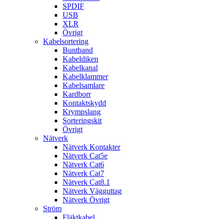
SPDIF
USB
XLR
Övrigt
Kabelsortering
Buntband
Kabeldiken
Kabelkanal
Kabelklammer
Kabelsamlare
Kardborr
Kontaktskydd
Krympslang
Sorteringskit
Övrigt
Nätverk
Nätverk Kontakter
Nätverk Cat5e
Nätverk Cat6
Nätverk Cat7
Nätverk Cat8.1
Nätverk Vägguttag
Nätverk Övrigt
Ström
Fläktkabel