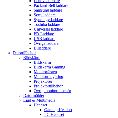
Lenovo laddare
Packard Bell laddare
Samsung laddare
Sony laddare
Synology laddare
Toshiba laddare
Universal laddare
PD Laddare
USB laddare
Övriga laddare
Billaddare
Datortillbehör
Bildskärm
Bildskärm
Bildskärm Gaming
Monitorfästen
Monitorrengöring
Projektorer
Projektortillbehör
Övrig monitortillbehör
Datormöbler
Ljud & Multimedia
Headset
Gaming Headset
PC Headset