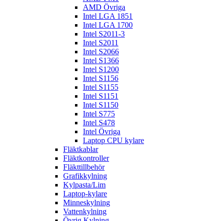
AMD Övriga
Intel LGA 1851
Intel LGA 1700
Intel S2011-3
Intel S2011
Intel S2066
Intel S1366
Intel S1200
Intel S1156
Intel S1155
Intel S1151
Intel S1150
Intel S775
Intel S478
Intel Övriga
Laptop CPU kylare
Fläktkablar
Fläktkontroller
Fläkttillbehör
Grafikkylning
Kylpasta/Lim
Laptop-kylare
Minneskylning
Vattenkylning
Övrig Kylning