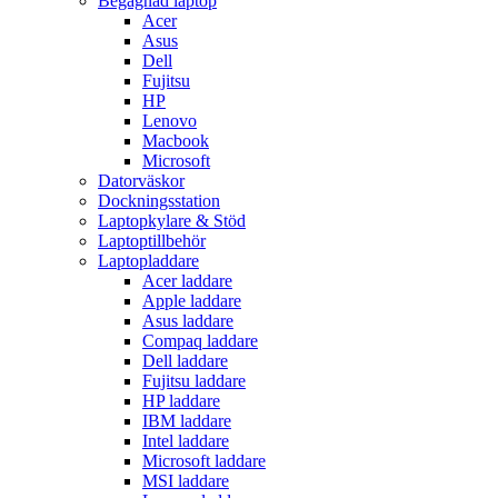
Begagnad laptop
Acer
Asus
Dell
Fujitsu
HP
Lenovo
Macbook
Microsoft
Datorväskor
Dockningsstation
Laptopkylare & Stöd
Laptoptillbehör
Laptopladdare
Acer laddare
Apple laddare
Asus laddare
Compaq laddare
Dell laddare
Fujitsu laddare
HP laddare
IBM laddare
Intel laddare
Microsoft laddare
MSI laddare