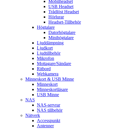
Mobilheadset
USB Headset
Trådlöst Headset
Hörlurar
Headset-Tillbehör
Högtalare
Datorhögtalare
Minihögtalare
Ljuddämpning
Ljudkort
Ljudtillbehör
Mikrofon
Mottagare/Sändare
Ritbord
Webkamera
Minneskort & USB Minne
Minneskort
Minneskortläsare
USB Minne
NAS
NAS-servrar
NAS tillbehör
Nätverk
Accesspunkt
Antenner