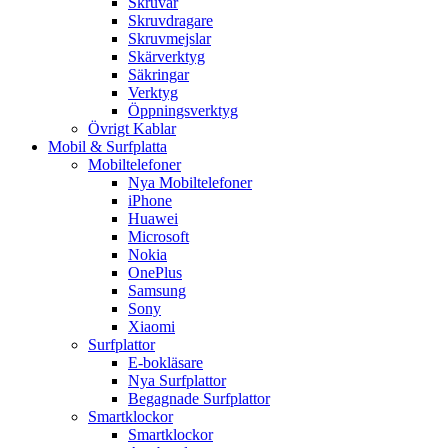
Skruvar
Skruvdragare
Skruvmejslar
Skärverktyg
Säkringar
Verktyg
Öppningsverktyg
Övrigt Kablar
Mobil & Surfplatta
Mobiltelefoner
Nya Mobiltelefoner
iPhone
Huawei
Microsoft
Nokia
OnePlus
Samsung
Sony
Xiaomi
Surfplattor
E-bokläsare
Nya Surfplattor
Begagnade Surfplattor
Smartklockor
Smartklockor