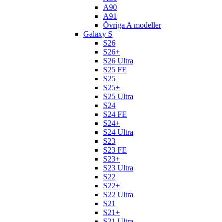
A90
A91
Övriga A modeller
Galaxy S
S26
S26+
S26 Ultra
S25 FE
S25
S25+
S25 Ultra
S24
S24 FE
S24+
S24 Ultra
S23
S23 FE
S23+
S23 Ultra
S22
S22+
S22 Ultra
S21
S21+
S21 Ultra