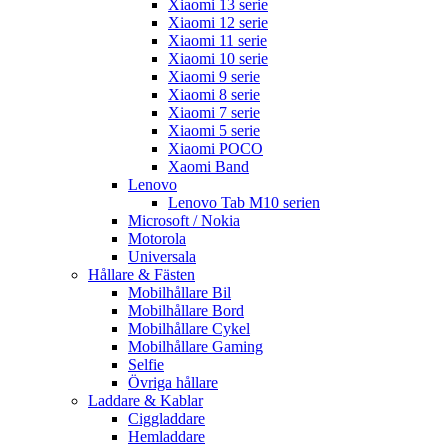
Xiaomi 13 serie
Xiaomi 12 serie
Xiaomi 11 serie
Xiaomi 10 serie
Xiaomi 9 serie
Xiaomi 8 serie
Xiaomi 7 serie
Xiaomi 5 serie
Xiaomi POCO
Xaomi Band
Lenovo
Lenovo Tab M10 serien
Microsoft / Nokia
Motorola
Universala
Hållare & Fästen
Mobilhållare Bil
Mobilhållare Bord
Mobilhållare Cykel
Mobilhållare Gaming
Selfie
Övriga hållare
Laddare & Kablar
Ciggladdare
Hemladdare