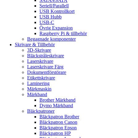
SATA/eSATA
Seriell/Parallell
USB Kontrollkort
USB Hubb
USB-C
Övrig Expansion
Raspberry Pi & tillbehör
Begagnade komponenter
Skrivare & Tillbehör
3D-Skrivare
Bläckstråleskrivare
Laserskrivare
Laserskrivare Färg
Dokumentförstörare
Etikettskrivare
Laminering
Märkmaskin
Märkband
Brother Märkband
Dymo Märkband
Bläckpatroner
Bläckpatron Brother
Bläckpatron Canon
Bläckpatron Epson
Bläckpatron HP