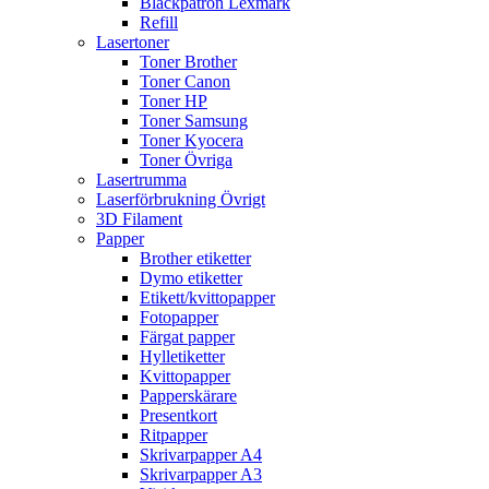
Bläckpatron Lexmark
Refill
Lasertoner
Toner Brother
Toner Canon
Toner HP
Toner Samsung
Toner Kyocera
Toner Övriga
Lasertrumma
Laserförbrukning Övrigt
3D Filament
Papper
Brother etiketter
Dymo etiketter
Etikett/kvittopapper
Fotopapper
Färgat papper
Hylletiketter
Kvittopapper
Papperskärare
Presentkort
Ritpapper
Skrivarpapper A4
Skrivarpapper A3