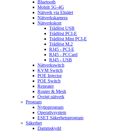
Bluetooth
Mobilt 5G-4G
Nätverk via Elnätet
Nätverkskamera
Nätverkskort
Trådlöst USB
Trådlöst PCI-E
Trådlöst Mini PCI-E
Trådlöst M.2
RJ45 - PCI-E
RJ45 - PCCard
RJ45 - USB
Nätverkswitch
KVM Switch
POE Injector
POE Switch
Repeater
Router & Mesh
Övrigt nätverk
Program
Nyttoprogram
Operativsystem
ESET Säkerhetsprogram
Säkerhet
Dammskydd