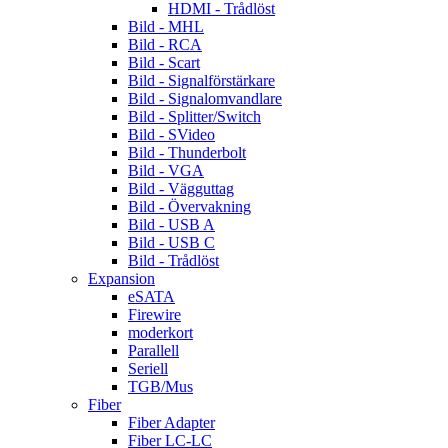
HDMI - Trådlöst
Bild - MHL
Bild - RCA
Bild - Scart
Bild - Signalförstärkare
Bild - Signalomvandlare
Bild - Splitter/Switch
Bild - SVideo
Bild - Thunderbolt
Bild - VGA
Bild - Vägguttag
Bild - Övervakning
Bild - USB A
Bild - USB C
Bild - Trådlöst
Expansion
eSATA
Firewire
moderkort
Parallell
Seriell
TGB/Mus
Fiber
Fiber Adapter
Fiber LC-LC