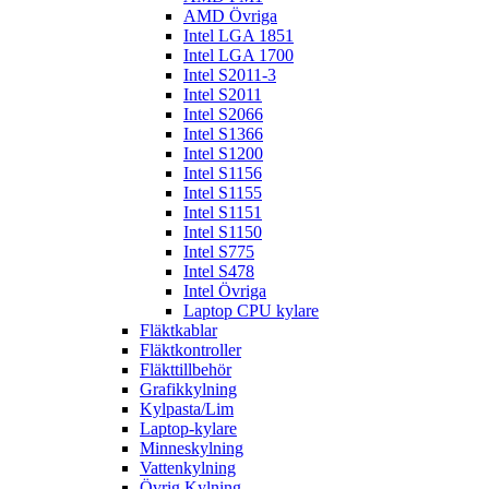
AMD Övriga
Intel LGA 1851
Intel LGA 1700
Intel S2011-3
Intel S2011
Intel S2066
Intel S1366
Intel S1200
Intel S1156
Intel S1155
Intel S1151
Intel S1150
Intel S775
Intel S478
Intel Övriga
Laptop CPU kylare
Fläktkablar
Fläktkontroller
Fläkttillbehör
Grafikkylning
Kylpasta/Lim
Laptop-kylare
Minneskylning
Vattenkylning
Övrig Kylning