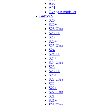
A90
A91
Övriga A modeller
Galaxy S
S26
S26+
S26 Ultra
S25 FE
S25
S25+
S25 Ultra
S24
S24 FE
S24+
S24 Ultra
S23
S23 FE
S23+
S23 Ultra
S22
S22+
S22 Ultra
S21
S21+
S21 Ultra