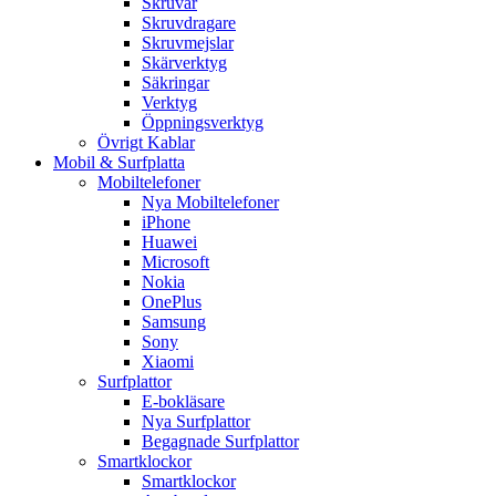
Skruvar
Skruvdragare
Skruvmejslar
Skärverktyg
Säkringar
Verktyg
Öppningsverktyg
Övrigt Kablar
Mobil & Surfplatta
Mobiltelefoner
Nya Mobiltelefoner
iPhone
Huawei
Microsoft
Nokia
OnePlus
Samsung
Sony
Xiaomi
Surfplattor
E-bokläsare
Nya Surfplattor
Begagnade Surfplattor
Smartklockor
Smartklockor