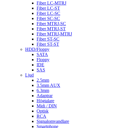
Fiber LC-MTRJ
Fiber LC-ST
Fiber LC-SC
Fiber SC-SC
Fiber MTRJ-SC
Fiber MTRJ-ST
Fiber MTRJ-MTRJ
Fiber ST-SC
Fiber ST-ST
HDD/Floppy
SATA
Floppy
IDE
SAS
Ljud
2.5mm
3.5mm AUX
6.3mm
Adaptrar
Högtalare
Midi / DIN
Optisk
RCA
Signalomvandlare
Smartphone