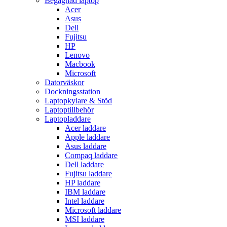
Begagnad laptop
Acer
Asus
Dell
Fujitsu
HP
Lenovo
Macbook
Microsoft
Datorväskor
Dockningsstation
Laptopkylare & Stöd
Laptoptillbehör
Laptopladdare
Acer laddare
Apple laddare
Asus laddare
Compaq laddare
Dell laddare
Fujitsu laddare
HP laddare
IBM laddare
Intel laddare
Microsoft laddare
MSI laddare