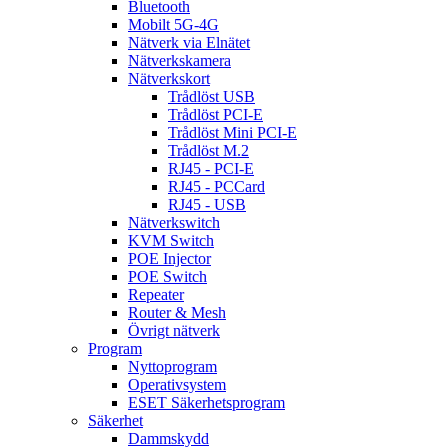
Bluetooth
Mobilt 5G-4G
Nätverk via Elnätet
Nätverkskamera
Nätverkskort
Trådlöst USB
Trådlöst PCI-E
Trådlöst Mini PCI-E
Trådlöst M.2
RJ45 - PCI-E
RJ45 - PCCard
RJ45 - USB
Nätverkswitch
KVM Switch
POE Injector
POE Switch
Repeater
Router & Mesh
Övrigt nätverk
Program
Nyttoprogram
Operativsystem
ESET Säkerhetsprogram
Säkerhet
Dammskydd