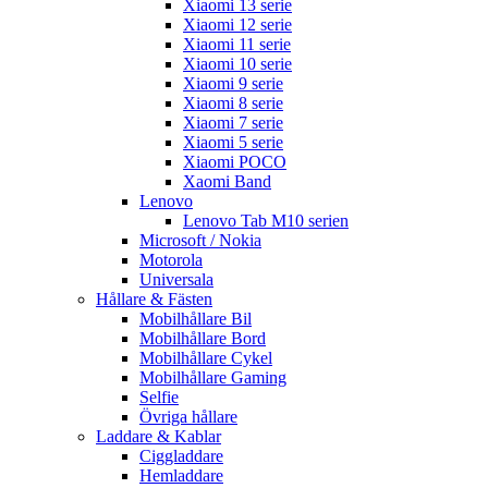
Xiaomi 13 serie
Xiaomi 12 serie
Xiaomi 11 serie
Xiaomi 10 serie
Xiaomi 9 serie
Xiaomi 8 serie
Xiaomi 7 serie
Xiaomi 5 serie
Xiaomi POCO
Xaomi Band
Lenovo
Lenovo Tab M10 serien
Microsoft / Nokia
Motorola
Universala
Hållare & Fästen
Mobilhållare Bil
Mobilhållare Bord
Mobilhållare Cykel
Mobilhållare Gaming
Selfie
Övriga hållare
Laddare & Kablar
Ciggladdare
Hemladdare