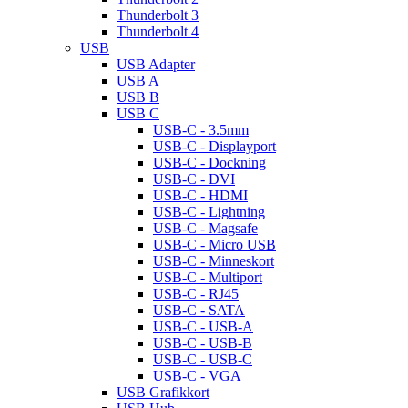
Thunderbolt 3
Thunderbolt 4
USB
USB Adapter
USB A
USB B
USB C
USB-C - 3.5mm
USB-C - Displayport
USB-C - Dockning
USB-C - DVI
USB-C - HDMI
USB-C - Lightning
USB-C - Magsafe
USB-C - Micro USB
USB-C - Minneskort
USB-C - Multiport
USB-C - RJ45
USB-C - SATA
USB-C - USB-A
USB-C - USB-B
USB-C - USB-C
USB-C - VGA
USB Grafikkort