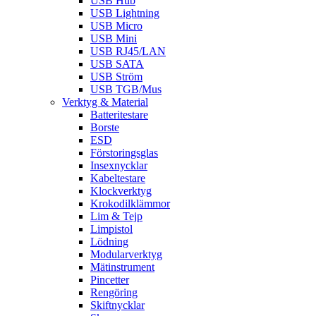
USB Hub
USB Lightning
USB Micro
USB Mini
USB RJ45/LAN
USB SATA
USB Ström
USB TGB/Mus
Verktyg & Material
Batteritestare
Borste
ESD
Förstoringsglas
Insexnycklar
Kabeltestare
Klockverktyg
Krokodilklämmor
Lim & Tejp
Limpistol
Lödning
Modularverktyg
Mätinstrument
Pincetter
Rengöring
Skiftnycklar