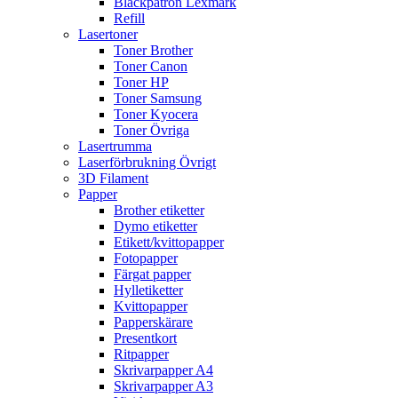
Bläckpatron Lexmark
Refill
Lasertoner
Toner Brother
Toner Canon
Toner HP
Toner Samsung
Toner Kyocera
Toner Övriga
Lasertrumma
Laserförbrukning Övrigt
3D Filament
Papper
Brother etiketter
Dymo etiketter
Etikett/kvittopapper
Fotopapper
Färgat papper
Hylletiketter
Kvittopapper
Papperskärare
Presentkort
Ritpapper
Skrivarpapper A4
Skrivarpapper A3