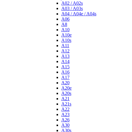
A02 / A02s
A03 / A03s
A04 / A04e / A04s
A06
A8
A10
A10e
A10s
A11
A12
A13
A14
A15
A16
A17
A20
A20e
A20s
A21
A21s
A22
A23
A26
A30
A30s