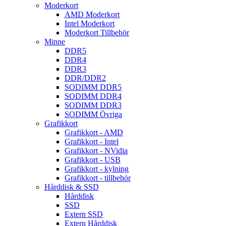
Moderkort
AMD Moderkort
Intel Moderkort
Moderkort Tillbehör
Minne
DDR5
DDR4
DDR3
DDR/DDR2
SODIMM DDR5
SODIMM DDR4
SODIMM DDR3
SODIMM Övriga
Grafikkort
Grafikkort - AMD
Grafikkort - Intel
Grafikkort - NVidia
Grafikkort - USB
Grafikkort - kylning
Grafikkort - tillbehör
Hårddisk & SSD
Hårddisk
SSD
Extern SSD
Extern Hårddisk