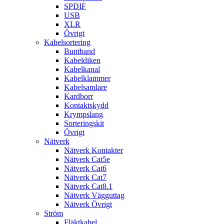
SPDIF
USB
XLR
Övrigt
Kabelsortering
Buntband
Kabeldiken
Kabelkanal
Kabelklammer
Kabelsamlare
Kardborr
Kontaktskydd
Krympslang
Sorteringskit
Övrigt
Nätverk
Nätverk Kontakter
Nätverk Cat5e
Nätverk Cat6
Nätverk Cat7
Nätverk Cat8.1
Nätverk Vägguttag
Nätverk Övrigt
Ström
Fläktkabel