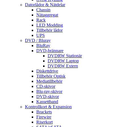
Datorlådor & Nätdelar
Chassin
Nätaggregat
Rack
LED Modding
Tillbehör lådor
UPS
DVD / Bluray
BluRay
DVD-brännare
DVDRW Stationär
DVDRW Laptop
DVDRW Extern
Diskettdrive
Tillbehör Optisk
Mediatillbehör
CD-skivor
Blu-ray-skivor
DVD-skivor
Kassettband
Kontrollkort & Expansion
Brackets
Firewire
Riserkort