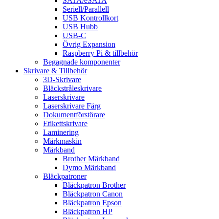
SATA/eSATA
Seriell/Parallell
USB Kontrollkort
USB Hubb
USB-C
Övrig Expansion
Raspberry Pi & tillbehör
Begagnade komponenter
Skrivare & Tillbehör
3D-Skrivare
Bläckstråleskrivare
Laserskrivare
Laserskrivare Färg
Dokumentförstörare
Etikettskrivare
Laminering
Märkmaskin
Märkband
Brother Märkband
Dymo Märkband
Bläckpatroner
Bläckpatron Brother
Bläckpatron Canon
Bläckpatron Epson
Bläckpatron HP