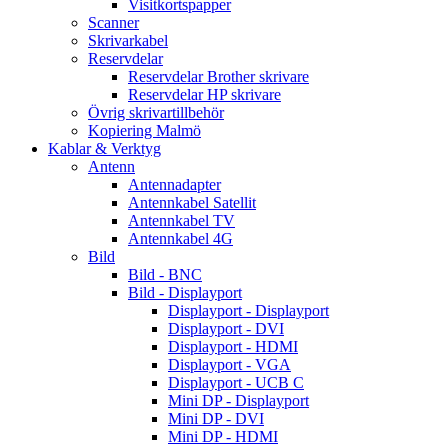
Visitkortspapper
Scanner
Skrivarkabel
Reservdelar
Reservdelar Brother skrivare
Reservdelar HP skrivare
Övrig skrivartillbehör
Kopiering Malmö
Kablar & Verktyg
Antenn
Antennadapter
Antennkabel Satellit
Antennkabel TV
Antennkabel 4G
Bild
Bild - BNC
Bild - Displayport
Displayport - Displayport
Displayport - DVI
Displayport - HDMI
Displayport - VGA
Displayport - UCB C
Mini DP - Displayport
Mini DP - DVI
Mini DP - HDMI