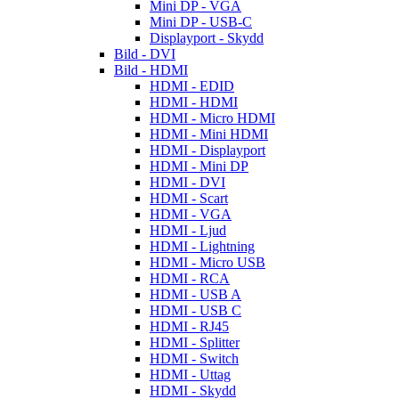
Mini DP - VGA
Mini DP - USB-C
Displayport - Skydd
Bild - DVI
Bild - HDMI
HDMI - EDID
HDMI - HDMI
HDMI - Micro HDMI
HDMI - Mini HDMI
HDMI - Displayport
HDMI - Mini DP
HDMI - DVI
HDMI - Scart
HDMI - VGA
HDMI - Ljud
HDMI - Lightning
HDMI - Micro USB
HDMI - RCA
HDMI - USB A
HDMI - USB C
HDMI - RJ45
HDMI - Splitter
HDMI - Switch
HDMI - Uttag
HDMI - Skydd