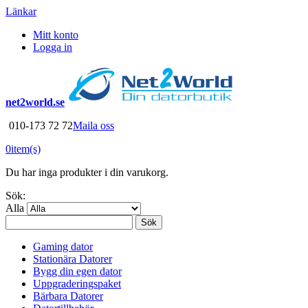
Länkar
Mitt konto
Logga in
net2world.se
010-173 72 72
Maila oss
0
item(s)
Du har inga produkter i din varukorg.
Sök:
Alla
Sök
Gaming dator
Stationära Datorer
Bygg din egen dator
Uppgraderingspaket
Bärbara Datorer