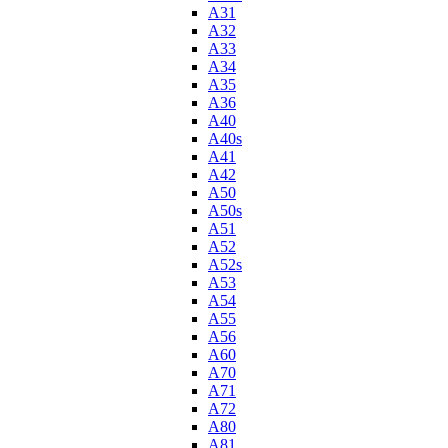
A31
A32
A33
A34
A35
A36
A40
A40s
A41
A42
A50
A50s
A51
A52
A52s
A53
A54
A55
A56
A60
A70
A71
A72
A80
A81