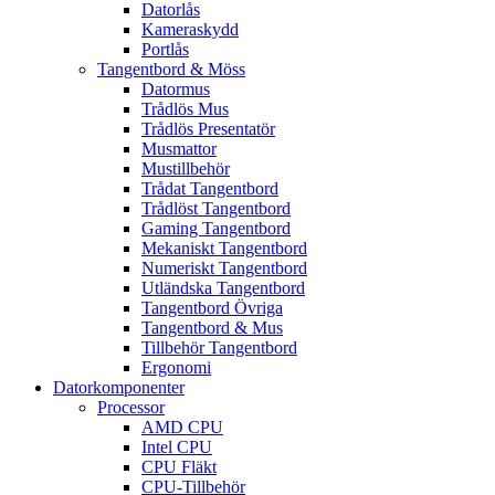
Datorlås
Kameraskydd
Portlås
Tangentbord & Möss
Datormus
Trådlös Mus
Trådlös Presentatör
Musmattor
Mustillbehör
Trådat Tangentbord
Trådlöst Tangentbord
Gaming Tangentbord
Mekaniskt Tangentbord
Numeriskt Tangentbord
Utländska Tangentbord
Tangentbord Övriga
Tangentbord & Mus
Tillbehör Tangentbord
Ergonomi
Datorkomponenter
Processor
AMD CPU
Intel CPU
CPU Fläkt
CPU-Tillbehör