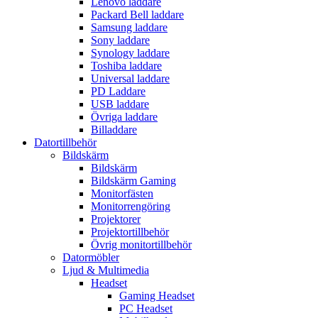
Lenovo laddare
Packard Bell laddare
Samsung laddare
Sony laddare
Synology laddare
Toshiba laddare
Universal laddare
PD Laddare
USB laddare
Övriga laddare
Billaddare
Datortillbehör
Bildskärm
Bildskärm
Bildskärm Gaming
Monitorfästen
Monitorrengöring
Projektorer
Projektortillbehör
Övrig monitortillbehör
Datormöbler
Ljud & Multimedia
Headset
Gaming Headset
PC Headset