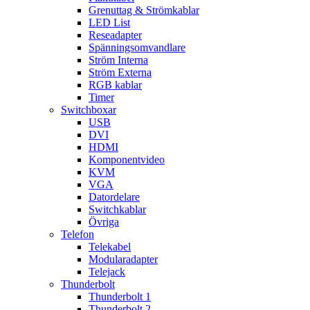
Grenuttag & Strömkablar
LED List
Reseadapter
Spänningsomvandlare
Ström Interna
Ström Externa
RGB kablar
Timer
Switchboxar
USB
DVI
HDMI
Komponentvideo
KVM
VGA
Datordelare
Switchkablar
Övriga
Telefon
Telekabel
Modularadapter
Telejack
Thunderbolt
Thunderbolt 1
Thunderbolt 2