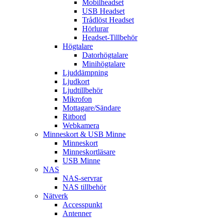
Mobilheadset
USB Headset
Trådlöst Headset
Hörlurar
Headset-Tillbehör
Högtalare
Datorhögtalare
Minihögtalare
Ljuddämpning
Ljudkort
Ljudtillbehör
Mikrofon
Mottagare/Sändare
Ritbord
Webkamera
Minneskort & USB Minne
Minneskort
Minneskortläsare
USB Minne
NAS
NAS-servrar
NAS tillbehör
Nätverk
Accesspunkt
Antenner