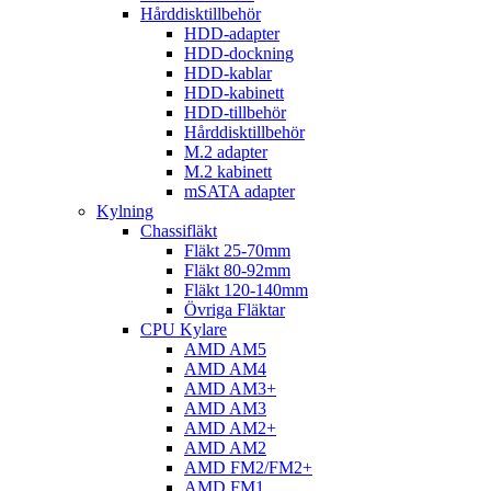
Hårddisktillbehör
HDD-adapter
HDD-dockning
HDD-kablar
HDD-kabinett
HDD-tillbehör
Hårddisktillbehör
M.2 adapter
M.2 kabinett
mSATA adapter
Kylning
Chassifläkt
Fläkt 25-70mm
Fläkt 80-92mm
Fläkt 120-140mm
Övriga Fläktar
CPU Kylare
AMD AM5
AMD AM4
AMD AM3+
AMD AM3
AMD AM2+
AMD AM2
AMD FM2/FM2+
AMD FM1