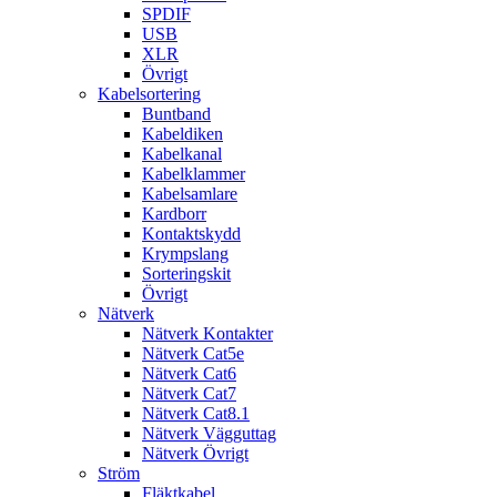
SPDIF
USB
XLR
Övrigt
Kabelsortering
Buntband
Kabeldiken
Kabelkanal
Kabelklammer
Kabelsamlare
Kardborr
Kontaktskydd
Krympslang
Sorteringskit
Övrigt
Nätverk
Nätverk Kontakter
Nätverk Cat5e
Nätverk Cat6
Nätverk Cat7
Nätverk Cat8.1
Nätverk Vägguttag
Nätverk Övrigt
Ström
Fläktkabel