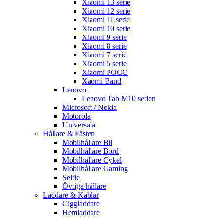
Xiaomi 13 serie
Xiaomi 12 serie
Xiaomi 11 serie
Xiaomi 10 serie
Xiaomi 9 serie
Xiaomi 8 serie
Xiaomi 7 serie
Xiaomi 5 serie
Xiaomi POCO
Xaomi Band
Lenovo
Lenovo Tab M10 serien
Microsoft / Nokia
Motorola
Universala
Hållare & Fästen
Mobilhållare Bil
Mobilhållare Bord
Mobilhållare Cykel
Mobilhållare Gaming
Selfie
Övriga hållare
Laddare & Kablar
Ciggladdare
Hemladdare