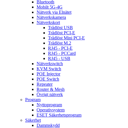
Bluetooth
Mobilt 5G-4G
Nätverk via Elnätet
Nätverkskamera
Nätverkskort
Trådlöst USB
Trådlöst PCI-E
Trådlöst Mini PCI-E
Trådlöst M.2
RJ45 - PCI-E
RJ45 - PCCard
RJ45 - USB
Nätverkswitch
KVM Switch
POE Injector
POE Switch
Repeater
Router & Mesh
Övrigt nätverk
Program
Nyttoprogram
Operativsystem
ESET Säkerhetsprogram
Säkerhet
Dammskydd