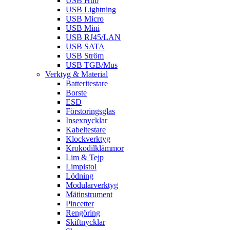
USB Hub
USB Lightning
USB Micro
USB Mini
USB RJ45/LAN
USB SATA
USB Ström
USB TGB/Mus
Verktyg & Material
Batteritestare
Borste
ESD
Förstoringsglas
Insexnycklar
Kabeltestare
Klockverktyg
Krokodilklämmor
Lim & Tejp
Limpistol
Lödning
Modularverktyg
Mätinstrument
Pincetter
Rengöring
Skiftnycklar