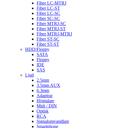
Fiber LC-MTRJ
Fiber LC-ST
Fiber LC-SC
Fiber SC-SC
Fiber MTRJ-SC
Fiber MTRJ-ST
Fiber MTRJ-MTRJ
Fiber ST-SC
Fiber ST-ST
HDD/Floppy
SATA
Floppy
IDE
SAS
Ljud
2.5mm
3.5mm AUX
6.3mm
Adaptrar
Högtalare
Midi / DIN
Optisk
RCA
Signalomvandlare
Smartphone