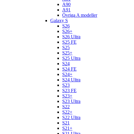
A90
A91
Övriga A modeller
Galaxy S
S26
S26+
S26 Ultra
S25 FE
S25
S25+
S25 Ultra
S24
S24 FE
S24+
S24 Ultra
S23
S23 FE
S23+
S23 Ultra
S22
S22+
S22 Ultra
S21
S21+
S21 Ultra