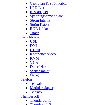
Grenuttag & Strömkablar
LED List
Reseadapter
Spänningsomvandlare
Ström Interna
Ström Externa
RGB kablar
Timer
Switchboxar
USB
DVI
HDMI
Komponentvideo
KVM
VGA
Datordelare
Switchkablar
Övriga
Telefon
Telekabel
Modularadapter
Telejack
Thunderbolt
Thunderbolt 1
Thunderbolt 2