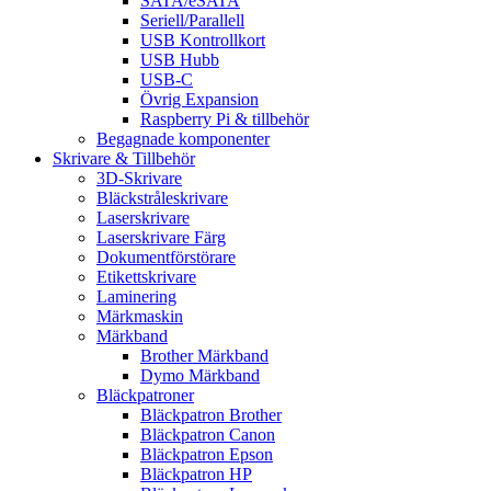
SATA/eSATA
Seriell/Parallell
USB Kontrollkort
USB Hubb
USB-C
Övrig Expansion
Raspberry Pi & tillbehör
Begagnade komponenter
Skrivare & Tillbehör
3D-Skrivare
Bläckstråleskrivare
Laserskrivare
Laserskrivare Färg
Dokumentförstörare
Etikettskrivare
Laminering
Märkmaskin
Märkband
Brother Märkband
Dymo Märkband
Bläckpatroner
Bläckpatron Brother
Bläckpatron Canon
Bläckpatron Epson
Bläckpatron HP