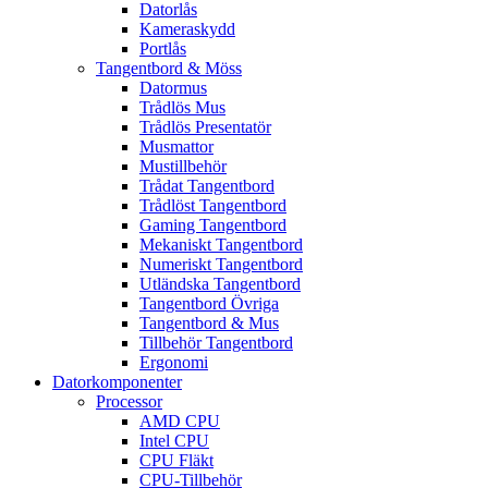
Datorlås
Kameraskydd
Portlås
Tangentbord & Möss
Datormus
Trådlös Mus
Trådlös Presentatör
Musmattor
Mustillbehör
Trådat Tangentbord
Trådlöst Tangentbord
Gaming Tangentbord
Mekaniskt Tangentbord
Numeriskt Tangentbord
Utländska Tangentbord
Tangentbord Övriga
Tangentbord & Mus
Tillbehör Tangentbord
Ergonomi
Datorkomponenter
Processor
AMD CPU
Intel CPU
CPU Fläkt
CPU-Tillbehör