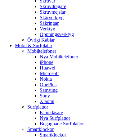
Skruvar
Skruvdragare
Skruvmejslar
Skärverktyg
Säkringar
Verktyg
Öppningsverktyg
Övrigt Kablar
Mobil & Surfplatta
Mobiltelefoner
Nya Mobiltelefoner
iPhone
Huawei
Microsoft
Nokia
OnePlus
Samsung
Sony
Xiaomi
Surfplattor
E-bokläsare
Nya Surfplattor
Begagnade Surfplattor
Smartklockor
Smartklockor