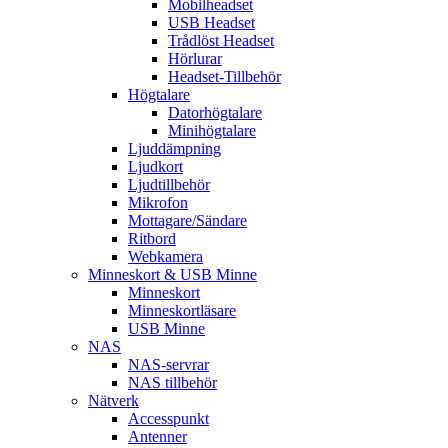
Mobilheadset
USB Headset
Trådlöst Headset
Hörlurar
Headset-Tillbehör
Högtalare
Datorhögtalare
Minihögtalare
Ljuddämpning
Ljudkort
Ljudtillbehör
Mikrofon
Mottagare/Sändare
Ritbord
Webkamera
Minneskort & USB Minne
Minneskort
Minneskortläsare
USB Minne
NAS
NAS-servrar
NAS tillbehör
Nätverk
Accesspunkt
Antenner