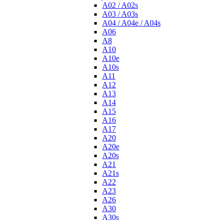
A02 / A02s
A03 / A03s
A04 / A04e / A04s
A06
A8
A10
A10e
A10s
A11
A12
A13
A14
A15
A16
A17
A20
A20e
A20s
A21
A21s
A22
A23
A26
A30
A30s