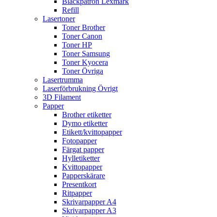
Bläckpatron Lexmark
Refill
Lasertoner
Toner Brother
Toner Canon
Toner HP
Toner Samsung
Toner Kyocera
Toner Övriga
Lasertrumma
Laserförbrukning Övrigt
3D Filament
Papper
Brother etiketter
Dymo etiketter
Etikett/kvittopapper
Fotopapper
Färgat papper
Hylletiketter
Kvittopapper
Papperskärare
Presentkort
Ritpapper
Skrivarpapper A4
Skrivarpapper A3