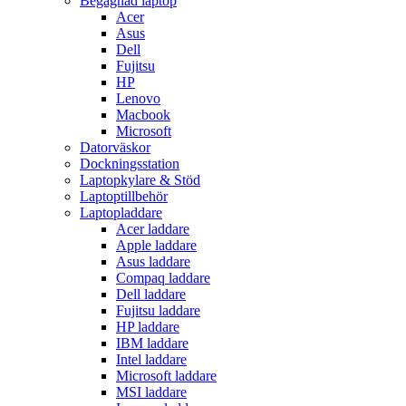
Begagnad laptop
Acer
Asus
Dell
Fujitsu
HP
Lenovo
Macbook
Microsoft
Datorväskor
Dockningsstation
Laptopkylare & Stöd
Laptoptillbehör
Laptopladdare
Acer laddare
Apple laddare
Asus laddare
Compaq laddare
Dell laddare
Fujitsu laddare
HP laddare
IBM laddare
Intel laddare
Microsoft laddare
MSI laddare