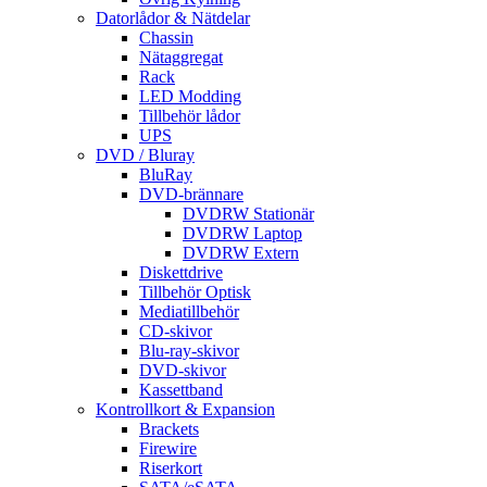
Datorlådor & Nätdelar
Chassin
Nätaggregat
Rack
LED Modding
Tillbehör lådor
UPS
DVD / Bluray
BluRay
DVD-brännare
DVDRW Stationär
DVDRW Laptop
DVDRW Extern
Diskettdrive
Tillbehör Optisk
Mediatillbehör
CD-skivor
Blu-ray-skivor
DVD-skivor
Kassettband
Kontrollkort & Expansion
Brackets
Firewire
Riserkort