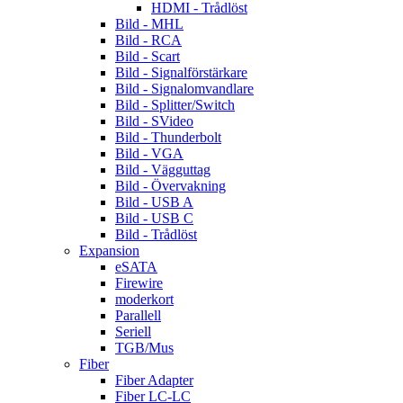
HDMI - Trådlöst
Bild - MHL
Bild - RCA
Bild - Scart
Bild - Signalförstärkare
Bild - Signalomvandlare
Bild - Splitter/Switch
Bild - SVideo
Bild - Thunderbolt
Bild - VGA
Bild - Vägguttag
Bild - Övervakning
Bild - USB A
Bild - USB C
Bild - Trådlöst
Expansion
eSATA
Firewire
moderkort
Parallell
Seriell
TGB/Mus
Fiber
Fiber Adapter
Fiber LC-LC