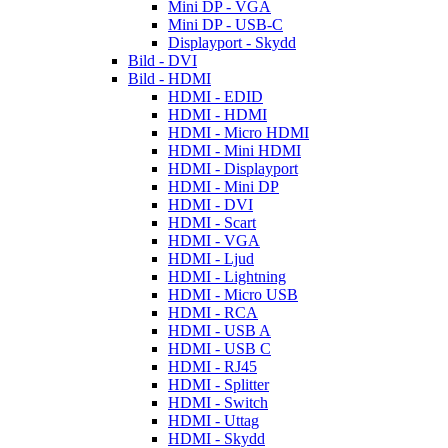
Mini DP - VGA
Mini DP - USB-C
Displayport - Skydd
Bild - DVI
Bild - HDMI
HDMI - EDID
HDMI - HDMI
HDMI - Micro HDMI
HDMI - Mini HDMI
HDMI - Displayport
HDMI - Mini DP
HDMI - DVI
HDMI - Scart
HDMI - VGA
HDMI - Ljud
HDMI - Lightning
HDMI - Micro USB
HDMI - RCA
HDMI - USB A
HDMI - USB C
HDMI - RJ45
HDMI - Splitter
HDMI - Switch
HDMI - Uttag
HDMI - Skydd