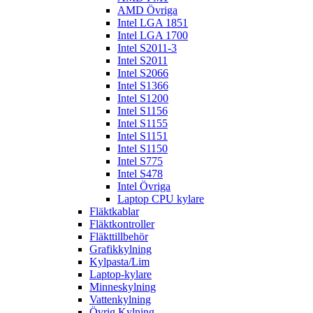
AMD Övriga
Intel LGA 1851
Intel LGA 1700
Intel S2011-3
Intel S2011
Intel S2066
Intel S1366
Intel S1200
Intel S1156
Intel S1155
Intel S1151
Intel S1150
Intel S775
Intel S478
Intel Övriga
Laptop CPU kylare
Fläktkablar
Fläktkontroller
Fläkttillbehör
Grafikkylning
Kylpasta/Lim
Laptop-kylare
Minneskylning
Vattenkylning
Övrig Kylning