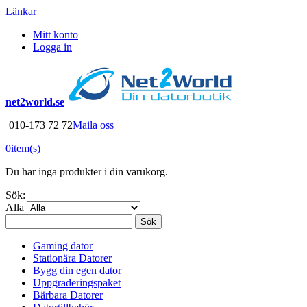
Länkar
Mitt konto
Logga in
net2world.se
010-173 72 72
Maila oss
0
item(s)
Du har inga produkter i din varukorg.
Sök:
Alla
Sök
Gaming dator
Stationära Datorer
Bygg din egen dator
Uppgraderingspaket
Bärbara Datorer