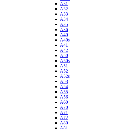
A31
A32
A33
A34
A35
A36
A40
A40s
A41
A42
A50
A50s
A51
A52
A52s
A53
A54
A55
A56
A60
A70
A71
A72
A80
A81