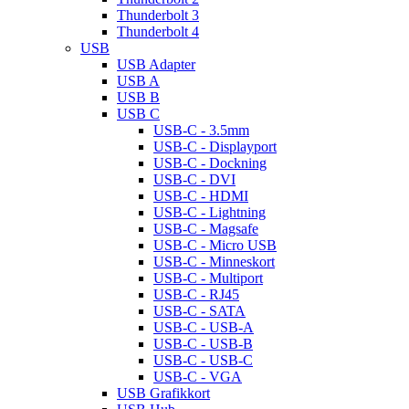
Thunderbolt 3
Thunderbolt 4
USB
USB Adapter
USB A
USB B
USB C
USB-C - 3.5mm
USB-C - Displayport
USB-C - Dockning
USB-C - DVI
USB-C - HDMI
USB-C - Lightning
USB-C - Magsafe
USB-C - Micro USB
USB-C - Minneskort
USB-C - Multiport
USB-C - RJ45
USB-C - SATA
USB-C - USB-A
USB-C - USB-B
USB-C - USB-C
USB-C - VGA
USB Grafikkort