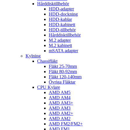
Hårddisktillbehör
HDD-adapter
HDD-dockning
HDD-kablar
HDD-kabinett
HDD-tillbehör
Hårddisktillbehör
M.2 adapter
M.2 kabinett
mSATA adapter
Kylning
Chassifläkt
Fläkt 25-70mm
Fläkt 80-92mm
Fläkt 120-140mm
Övriga Fläktar
CPU Kylare
AMD AM5
AMD AM4
AMD AM3+
AMD AM3
AMD AM2+
AMD AM2
AMD FM2/FM2+
AMD FM1