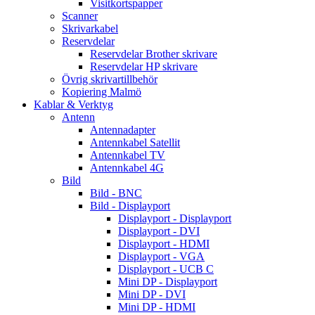
Visitkortspapper
Scanner
Skrivarkabel
Reservdelar
Reservdelar Brother skrivare
Reservdelar HP skrivare
Övrig skrivartillbehör
Kopiering Malmö
Kablar & Verktyg
Antenn
Antennadapter
Antennkabel Satellit
Antennkabel TV
Antennkabel 4G
Bild
Bild - BNC
Bild - Displayport
Displayport - Displayport
Displayport - DVI
Displayport - HDMI
Displayport - VGA
Displayport - UCB C
Mini DP - Displayport
Mini DP - DVI
Mini DP - HDMI