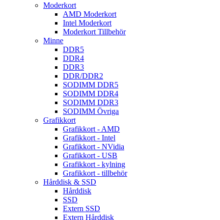
Moderkort
AMD Moderkort
Intel Moderkort
Moderkort Tillbehör
Minne
DDR5
DDR4
DDR3
DDR/DDR2
SODIMM DDR5
SODIMM DDR4
SODIMM DDR3
SODIMM Övriga
Grafikkort
Grafikkort - AMD
Grafikkort - Intel
Grafikkort - NVidia
Grafikkort - USB
Grafikkort - kylning
Grafikkort - tillbehör
Hårddisk & SSD
Hårddisk
SSD
Extern SSD
Extern Hårddisk