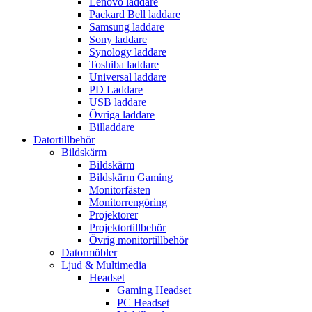
Lenovo laddare
Packard Bell laddare
Samsung laddare
Sony laddare
Synology laddare
Toshiba laddare
Universal laddare
PD Laddare
USB laddare
Övriga laddare
Billaddare
Datortillbehör
Bildskärm
Bildskärm
Bildskärm Gaming
Monitorfästen
Monitorrengöring
Projektorer
Projektortillbehör
Övrig monitortillbehör
Datormöbler
Ljud & Multimedia
Headset
Gaming Headset
PC Headset