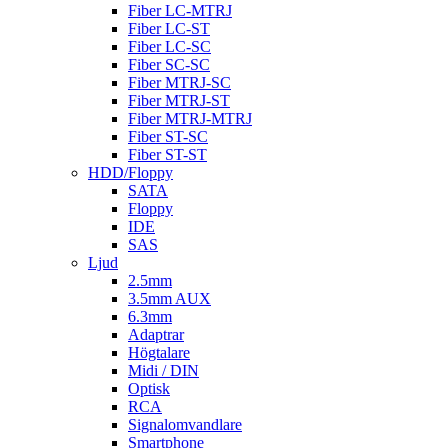
Fiber LC-MTRJ
Fiber LC-ST
Fiber LC-SC
Fiber SC-SC
Fiber MTRJ-SC
Fiber MTRJ-ST
Fiber MTRJ-MTRJ
Fiber ST-SC
Fiber ST-ST
HDD/Floppy
SATA
Floppy
IDE
SAS
Ljud
2.5mm
3.5mm AUX
6.3mm
Adaptrar
Högtalare
Midi / DIN
Optisk
RCA
Signalomvandlare
Smartphone