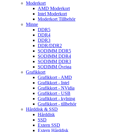
Moderkort
AMD Moderkort
Intel Moderkort
Moderkort Tillbehör
Minne
DDR5
DDR4
DDR3
DDR/DDR2
SODIMM DDR5
SODIMM DDR4
SODIMM DDR3
SODIMM Övriga
Grafikkort
Grafikkort - AMD
Grafikkort - Intel
Grafikkort - NVidia
Grafikkort - USB
Grafikkort - kylning
Grafikkort - tillbehör
Hårddisk & SSD
Hårddisk
SSD
Extern SSD
Extern Hårddisk