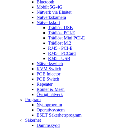
Bluetooth
Mobilt 5G-4G
Nätverk via Elnätet
Nätverkskamera
Nätverkskort
Trådlöst USB
Trådlöst PCI-E
Trådlöst Mini PCI-E
Trådlöst M.2
RJ45 - PCI-E
RJ45 - PCCard
RJ45 - USB
Nätverkswitch
KVM Switch
POE Injector
POE Switch
Repeater
Router & Mesh
Övrigt nätverk
Program
Nyttoprogram
Operativsystem
ESET Säkerhetsprogram
Säkerhet
Dammskydd