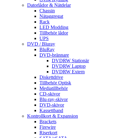
Datorlådor & Nätdelar
Chassin
Nätaggregat
Rack
LED Modding
Tillbehör lådor
UPS
DVD / Bluray
BluRay
DVD-brännare
DVDRW Stationär
DVDRW Laptop
DVDRW Extern
Diskettdrive
Tillbehör Optisk
Mediatillbehör
CD-skivor
Blu-ray-skivor
DVD-skivor
Kassettband
Kontrollkort & Expansion
Brackets
Firewire
Riserkort