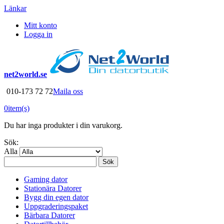
Länkar
Mitt konto
Logga in
net2world.se
010-173 72 72
Maila oss
0
item(s)
Du har inga produkter i din varukorg.
Sök:
Alla
Sök
Gaming dator
Stationära Datorer
Bygg din egen dator
Uppgraderingspaket
Bärbara Datorer