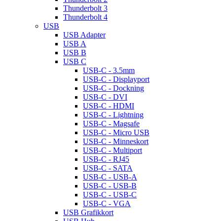
Thunderbolt 3
Thunderbolt 4
USB
USB Adapter
USB A
USB B
USB C
USB-C - 3.5mm
USB-C - Displayport
USB-C - Dockning
USB-C - DVI
USB-C - HDMI
USB-C - Lightning
USB-C - Magsafe
USB-C - Micro USB
USB-C - Minneskort
USB-C - Multiport
USB-C - RJ45
USB-C - SATA
USB-C - USB-A
USB-C - USB-B
USB-C - USB-C
USB-C - VGA
USB Grafikkort