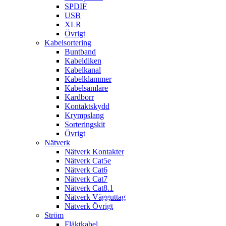
SPDIF
USB
XLR
Övrigt
Kabelsortering
Buntband
Kabeldiken
Kabelkanal
Kabelklammer
Kabelsamlare
Kardborr
Kontaktskydd
Krympslang
Sorteringskit
Övrigt
Nätverk
Nätverk Kontakter
Nätverk Cat5e
Nätverk Cat6
Nätverk Cat7
Nätverk Cat8.1
Nätverk Vägguttag
Nätverk Övrigt
Ström
Fläktkabel