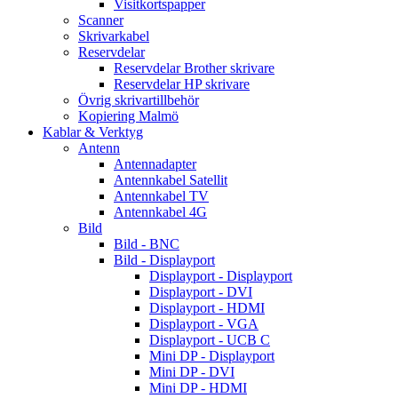
Visitkortspapper
Scanner
Skrivarkabel
Reservdelar
Reservdelar Brother skrivare
Reservdelar HP skrivare
Övrig skrivartillbehör
Kopiering Malmö
Kablar & Verktyg
Antenn
Antennadapter
Antennkabel Satellit
Antennkabel TV
Antennkabel 4G
Bild
Bild - BNC
Bild - Displayport
Displayport - Displayport
Displayport - DVI
Displayport - HDMI
Displayport - VGA
Displayport - UCB C
Mini DP - Displayport
Mini DP - DVI
Mini DP - HDMI