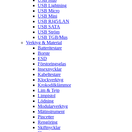
USB Hub
USB Lightning
USB Micro
USB Mini
USB RJ45/LAN
USB SATA
USB Ström
USB TGB/Mus
Verktyg & Material
Batteritestare
Borste
ESD
Förstoringsglas
Insexnycklar
Kabeltestare
Klockverktyg
Krokodilklämmor
Lim & Tejp
Limpistol
Lödning
Modularverktyg
Mätinstrument
Pincetter
Rengöring
Skiftnycklar