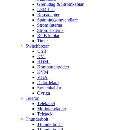
Grenuttag & Strömkablar
LED List
Reseadapter
Spänningsomvandlare
Ström Interna
Ström Externa
RGB kablar
Timer
Switchboxar
USB
DVI
HDMI
Komponentvideo
KVM
VGA
Datordelare
Switchkablar
Övriga
Telefon
Telekabel
Modularadapter
Telejack
Thunderbolt
Thunderbolt 1
Thunderbolt 2