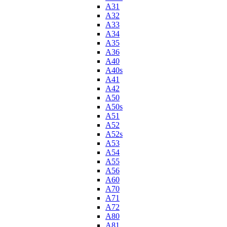
A31
A32
A33
A34
A35
A36
A40
A40s
A41
A42
A50
A50s
A51
A52
A52s
A53
A54
A55
A56
A60
A70
A71
A72
A80
A81