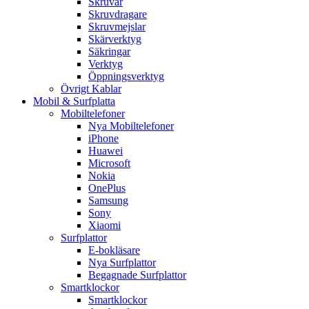
Skruvar
Skruvdragare
Skruvmejslar
Skärverktyg
Säkringar
Verktyg
Öppningsverktyg
Övrigt Kablar
Mobil & Surfplatta
Mobiltelefoner
Nya Mobiltelefoner
iPhone
Huawei
Microsoft
Nokia
OnePlus
Samsung
Sony
Xiaomi
Surfplattor
E-bokläsare
Nya Surfplattor
Begagnade Surfplattor
Smartklockor
Smartklockor