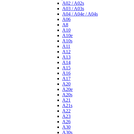
A02 / A02s
A03 / A03s
A04 / A04e / A04s
A06
A8
A10
A10e
A10s
A11
A12
A13
A14
A15
A16
A17
A20
A20e
A20s
A21
A21s
A22
A23
A26
A30
A30s