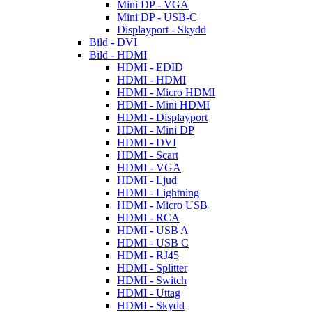
Mini DP - VGA
Mini DP - USB-C
Displayport - Skydd
Bild - DVI
Bild - HDMI
HDMI - EDID
HDMI - HDMI
HDMI - Micro HDMI
HDMI - Mini HDMI
HDMI - Displayport
HDMI - Mini DP
HDMI - DVI
HDMI - Scart
HDMI - VGA
HDMI - Ljud
HDMI - Lightning
HDMI - Micro USB
HDMI - RCA
HDMI - USB A
HDMI - USB C
HDMI - RJ45
HDMI - Splitter
HDMI - Switch
HDMI - Uttag
HDMI - Skydd