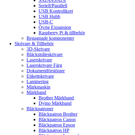
SATA/eSATA
Seriell/Parallell
USB Kontrollkort
USB Hubb
USB-C
Övrig Expansion
Raspberry Pi & tillbehör
Begagnade komponenter
Skrivare & Tillbehör
3D-Skrivare
Bläckstråleskrivare
Laserskrivare
Laserskrivare Färg
Dokumentförstörare
Etikettskrivare
Laminering
Märkmaskin
Märkband
Brother Märkband
Dymo Märkband
Bläckpatroner
Bläckpatron Brother
Bläckpatron Canon
Bläckpatron Epson
Bläckpatron HP