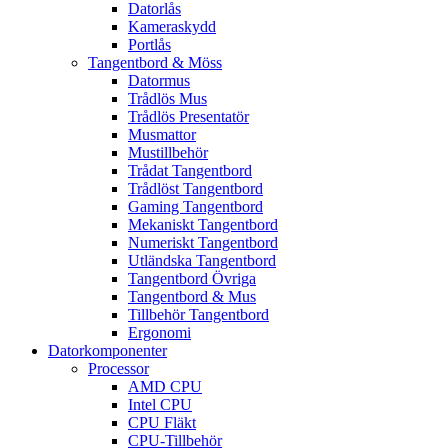
Datorlås
Kameraskydd
Portlås
Tangentbord & Möss
Datormus
Trådlös Mus
Trådlös Presentatör
Musmattor
Mustillbehör
Trådat Tangentbord
Trådlöst Tangentbord
Gaming Tangentbord
Mekaniskt Tangentbord
Numeriskt Tangentbord
Utländska Tangentbord
Tangentbord Övriga
Tangentbord & Mus
Tillbehör Tangentbord
Ergonomi
Datorkomponenter
Processor
AMD CPU
Intel CPU
CPU Fläkt
CPU-Tillbehör