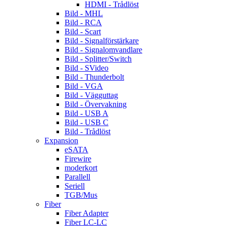
HDMI - Trådlöst
Bild - MHL
Bild - RCA
Bild - Scart
Bild - Signalförstärkare
Bild - Signalomvandlare
Bild - Splitter/Switch
Bild - SVideo
Bild - Thunderbolt
Bild - VGA
Bild - Vägguttag
Bild - Övervakning
Bild - USB A
Bild - USB C
Bild - Trådlöst
Expansion
eSATA
Firewire
moderkort
Parallell
Seriell
TGB/Mus
Fiber
Fiber Adapter
Fiber LC-LC