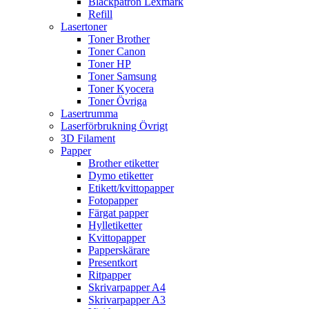
Bläckpatron Lexmark
Refill
Lasertoner
Toner Brother
Toner Canon
Toner HP
Toner Samsung
Toner Kyocera
Toner Övriga
Lasertrumma
Laserförbrukning Övrigt
3D Filament
Papper
Brother etiketter
Dymo etiketter
Etikett/kvittopapper
Fotopapper
Färgat papper
Hylletiketter
Kvittopapper
Papperskärare
Presentkort
Ritpapper
Skrivarpapper A4
Skrivarpapper A3