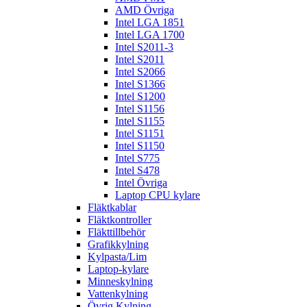
AMD Övriga
Intel LGA 1851
Intel LGA 1700
Intel S2011-3
Intel S2011
Intel S2066
Intel S1366
Intel S1200
Intel S1156
Intel S1155
Intel S1151
Intel S1150
Intel S775
Intel S478
Intel Övriga
Laptop CPU kylare
Fläktkablar
Fläktkontroller
Fläkttillbehör
Grafikkylning
Kylpasta/Lim
Laptop-kylare
Minneskylning
Vattenkylning
Övrig Kylning