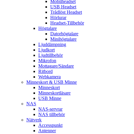
Mobilheadset
USB Headset
Trådlöst Headset
Hörlurar
Headset-Tillbehör
Högtalare
Datorhögtalare
Minihögtalare
Ljuddämpning
Ljudkort
Ljudtillbehör
Mikrofon
Mottagare/Sändare
Ritbord
Webkamera
Minneskort & USB Minne
Minneskort
Minneskortläsare
USB Minne
NAS
NAS-servrar
NAS tillbehör
Nätverk
Accesspunkt
Antenner