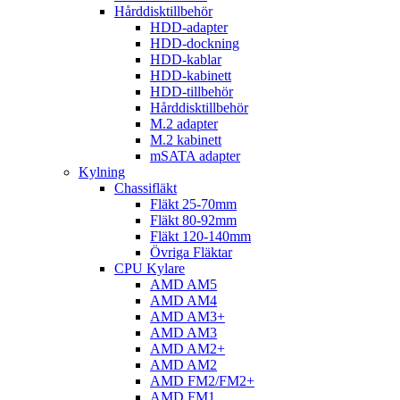
Hårddisktillbehör
HDD-adapter
HDD-dockning
HDD-kablar
HDD-kabinett
HDD-tillbehör
Hårddisktillbehör
M.2 adapter
M.2 kabinett
mSATA adapter
Kylning
Chassifläkt
Fläkt 25-70mm
Fläkt 80-92mm
Fläkt 120-140mm
Övriga Fläktar
CPU Kylare
AMD AM5
AMD AM4
AMD AM3+
AMD AM3
AMD AM2+
AMD AM2
AMD FM2/FM2+
AMD FM1