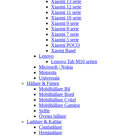
Xiaomi 13 serie
Xiaomi 12 serie
Xiaomi 11 serie
Xiaomi 10 serie
Xiaomi 9 serie
Xiaomi 8 serie
Xiaomi 7 serie
Xiaomi 5 serie
Xiaomi POCO
Xaomi Band
Lenovo
Lenovo Tab M10 serien
Microsoft / Nokia
Motorola
Universala
Hållare & Fästen
Mobilhållare Bil
Mobilhållare Bord
Mobilhållare Cykel
Mobilhållare Gaming
Selfie
Övriga hållare
Laddare & Kablar
Ciggladdare
Hemladdare