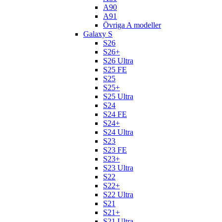
A90
A91
Övriga A modeller
Galaxy S
S26
S26+
S26 Ultra
S25 FE
S25
S25+
S25 Ultra
S24
S24 FE
S24+
S24 Ultra
S23
S23 FE
S23+
S23 Ultra
S22
S22+
S22 Ultra
S21
S21+
S21 Ultra