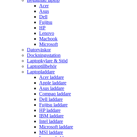
Begagnad laptop
Acer
Asus
Dell
Fujitsu
HP
Lenovo
Macbook
Microsoft
Datorväskor
Dockningsstation
Laptopkylare & Stöd
Laptoptillbehör
Laptopladdare
Acer laddare
Apple laddare
Asus laddare
Compaq laddare
Dell laddare
Fujitsu laddare
HP laddare
IBM laddare
Intel laddare
Microsoft laddare
MSI laddare