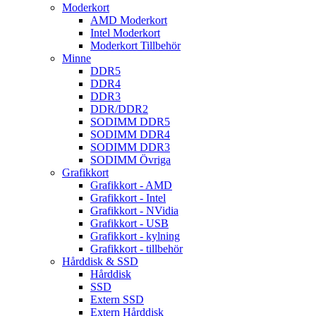
Moderkort
AMD Moderkort
Intel Moderkort
Moderkort Tillbehör
Minne
DDR5
DDR4
DDR3
DDR/DDR2
SODIMM DDR5
SODIMM DDR4
SODIMM DDR3
SODIMM Övriga
Grafikkort
Grafikkort - AMD
Grafikkort - Intel
Grafikkort - NVidia
Grafikkort - USB
Grafikkort - kylning
Grafikkort - tillbehör
Hårddisk & SSD
Hårddisk
SSD
Extern SSD
Extern Hårddisk