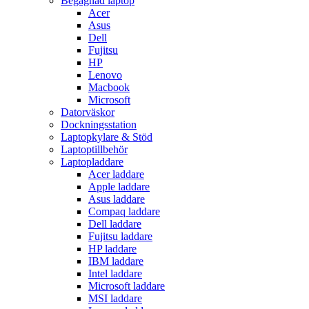
Begagnad laptop
Acer
Asus
Dell
Fujitsu
HP
Lenovo
Macbook
Microsoft
Datorväskor
Dockningsstation
Laptopkylare & Stöd
Laptoptillbehör
Laptopladdare
Acer laddare
Apple laddare
Asus laddare
Compaq laddare
Dell laddare
Fujitsu laddare
HP laddare
IBM laddare
Intel laddare
Microsoft laddare
MSI laddare