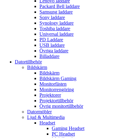
Lenovo laddare
Packard Bell laddare
Samsung laddare
Sony laddare
Synology laddare
Toshiba laddare
Universal laddare
PD Laddare
USB laddare
Övriga laddare
Billaddare
Datortillbehör
Bildskärm
Bildskärm
Bildskärm Gaming
Monitorfästen
Monitorrengöring
Projektorer
Projektortillbehör
Övrig monitortillbehör
Datormöbler
Ljud & Multimedia
Headset
Gaming Headset
PC Headset