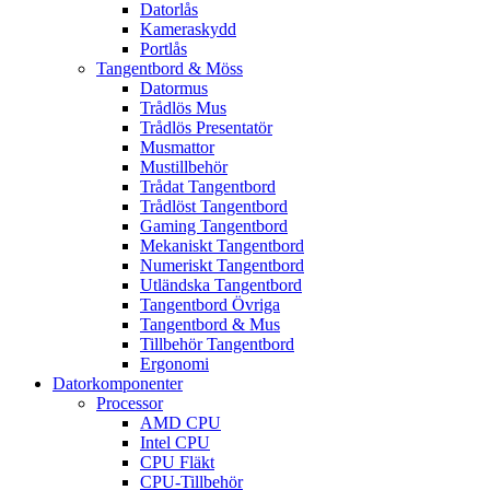
Datorlås
Kameraskydd
Portlås
Tangentbord & Möss
Datormus
Trådlös Mus
Trådlös Presentatör
Musmattor
Mustillbehör
Trådat Tangentbord
Trådlöst Tangentbord
Gaming Tangentbord
Mekaniskt Tangentbord
Numeriskt Tangentbord
Utländska Tangentbord
Tangentbord Övriga
Tangentbord & Mus
Tillbehör Tangentbord
Ergonomi
Datorkomponenter
Processor
AMD CPU
Intel CPU
CPU Fläkt
CPU-Tillbehör