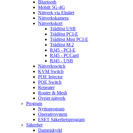
Bluetooth
Mobilt 5G-4G
Nätverk via Elnätet
Nätverkskamera
Nätverkskort
Trådlöst USB
Trådlöst PCI-E
Trådlöst Mini PCI-E
Trådlöst M.2
RJ45 - PCI-E
RJ45 - PCCard
RJ45 - USB
Nätverkswitch
KVM Switch
POE Injector
POE Switch
Repeater
Router & Mesh
Övrigt nätverk
Program
Nyttoprogram
Operativsystem
ESET Säkerhetsprogram
Säkerhet
Dammskydd