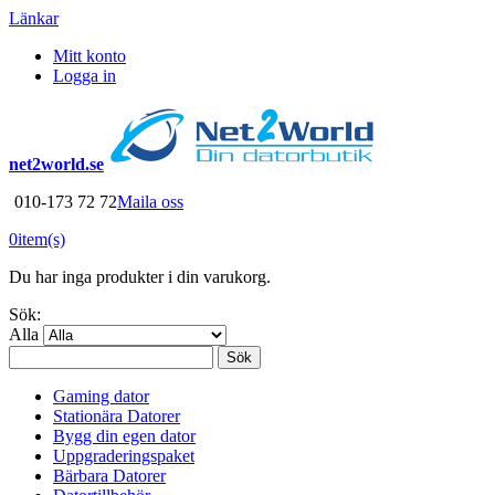
Länkar
Mitt konto
Logga in
net2world.se
010-173 72 72
Maila oss
0
item(s)
Du har inga produkter i din varukorg.
Sök:
Alla
Sök
Gaming dator
Stationära Datorer
Bygg din egen dator
Uppgraderingspaket
Bärbara Datorer