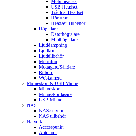
Mobilheadset
USB Headset
Trådlöst Headset
Hörlurar
Headset-Tillbehör
Högtalare
Datorhögtalare
Minihögtalare
Ljuddämpning
Ljudkort
Ljudtillbehör
Mikrofon
Mottagare/Sändare
Ritbord
Webkamera
Minneskort & USB Minne
Minneskort
Minneskortläsare
USB Minne
NAS
NAS-servrar
NAS tillbehör
Nätverk
Accesspunkt
Antenner