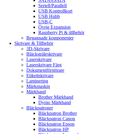
SATA/eSATA
Seriell/Parallell
USB Kontrollkort
USB Hubb
USB-C
Övrig Expansion
Raspberry Pi & tillbehör
Begagnade komponenter
Skrivare & Tillbehör
3D-Skrivare
Bläckstråleskrivare
Laserskrivare
Laserskrivare Färg
Dokumentförstörare
Etikettskrivare
Laminering
Märkmaskin
Märkband
Brother Märkband
Dymo Märkband
Bläckpatroner
Bläckpatron Brother
Bläckpatron Canon
Bläckpatron Epson
Bläckpatron HP