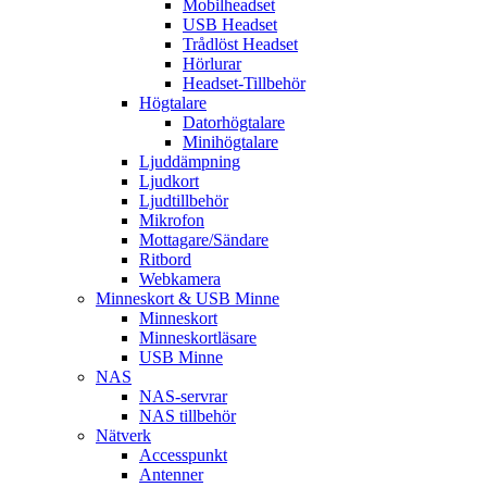
Mobilheadset
USB Headset
Trådlöst Headset
Hörlurar
Headset-Tillbehör
Högtalare
Datorhögtalare
Minihögtalare
Ljuddämpning
Ljudkort
Ljudtillbehör
Mikrofon
Mottagare/Sändare
Ritbord
Webkamera
Minneskort & USB Minne
Minneskort
Minneskortläsare
USB Minne
NAS
NAS-servrar
NAS tillbehör
Nätverk
Accesspunkt
Antenner