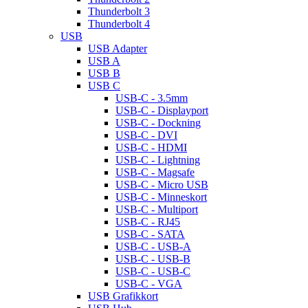
Thunderbolt 3
Thunderbolt 4
USB
USB Adapter
USB A
USB B
USB C
USB-C - 3.5mm
USB-C - Displayport
USB-C - Dockning
USB-C - DVI
USB-C - HDMI
USB-C - Lightning
USB-C - Magsafe
USB-C - Micro USB
USB-C - Minneskort
USB-C - Multiport
USB-C - RJ45
USB-C - SATA
USB-C - USB-A
USB-C - USB-B
USB-C - USB-C
USB-C - VGA
USB Grafikkort