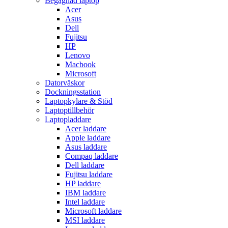
Begagnad laptop
Acer
Asus
Dell
Fujitsu
HP
Lenovo
Macbook
Microsoft
Datorväskor
Dockningsstation
Laptopkylare & Stöd
Laptoptillbehör
Laptopladdare
Acer laddare
Apple laddare
Asus laddare
Compaq laddare
Dell laddare
Fujitsu laddare
HP laddare
IBM laddare
Intel laddare
Microsoft laddare
MSI laddare