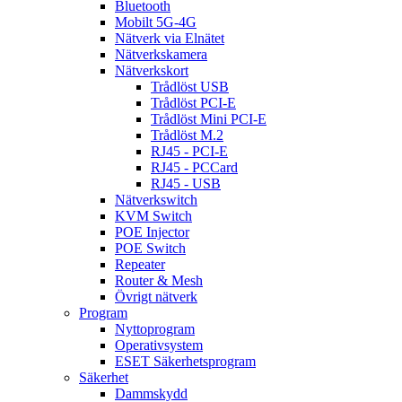
Bluetooth
Mobilt 5G-4G
Nätverk via Elnätet
Nätverkskamera
Nätverkskort
Trådlöst USB
Trådlöst PCI-E
Trådlöst Mini PCI-E
Trådlöst M.2
RJ45 - PCI-E
RJ45 - PCCard
RJ45 - USB
Nätverkswitch
KVM Switch
POE Injector
POE Switch
Repeater
Router & Mesh
Övrigt nätverk
Program
Nyttoprogram
Operativsystem
ESET Säkerhetsprogram
Säkerhet
Dammskydd