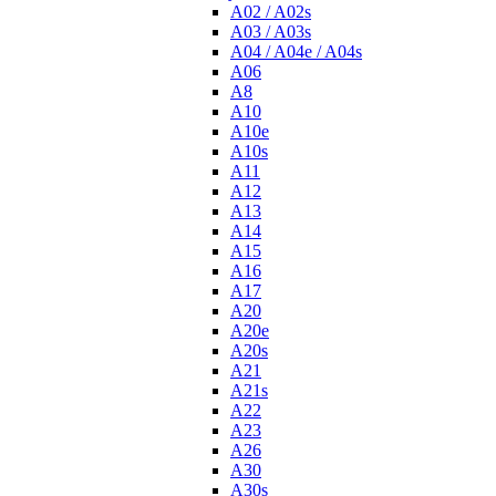
A02 / A02s
A03 / A03s
A04 / A04e / A04s
A06
A8
A10
A10e
A10s
A11
A12
A13
A14
A15
A16
A17
A20
A20e
A20s
A21
A21s
A22
A23
A26
A30
A30s