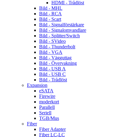
HDMI - Trådlöst
Bild - MHL
Bild - RCA
Bild - Scart
Bild - Signalförstärkare
Bild - Signalomvandlare
Bild - Splitter/Switch
Bild - SVideo
Bild - Thunderbolt
Bild - VGA
Bild - Vägguttag
Bild - Övervakning
Bild - USB A
Bild - USB C
Bild - Trådlöst
Expansion
eSATA
Firewire
moderkort
Parallell
Seriell
TGB/Mus
Fiber
Fiber Adapter
Fiber LC-LC