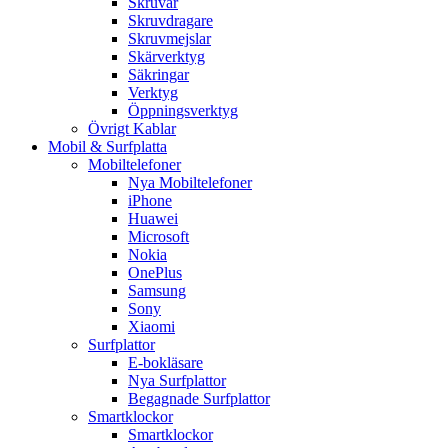
Skruvar
Skruvdragare
Skruvmejslar
Skärverktyg
Säkringar
Verktyg
Öppningsverktyg
Övrigt Kablar
Mobil & Surfplatta
Mobiltelefoner
Nya Mobiltelefoner
iPhone
Huawei
Microsoft
Nokia
OnePlus
Samsung
Sony
Xiaomi
Surfplattor
E-bokläsare
Nya Surfplattor
Begagnade Surfplattor
Smartklockor
Smartklockor