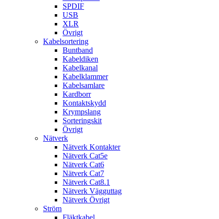
SPDIF
USB
XLR
Övrigt
Kabelsortering
Buntband
Kabeldiken
Kabelkanal
Kabelklammer
Kabelsamlare
Kardborr
Kontaktskydd
Krympslang
Sorteringskit
Övrigt
Nätverk
Nätverk Kontakter
Nätverk Cat5e
Nätverk Cat6
Nätverk Cat7
Nätverk Cat8.1
Nätverk Vägguttag
Nätverk Övrigt
Ström
Fläktkabel