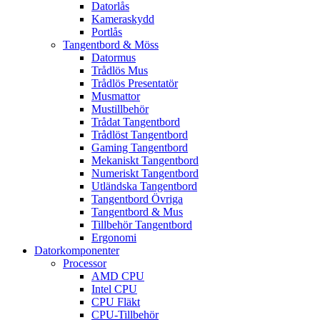
Datorlås
Kameraskydd
Portlås
Tangentbord & Möss
Datormus
Trådlös Mus
Trådlös Presentatör
Musmattor
Mustillbehör
Trådat Tangentbord
Trådlöst Tangentbord
Gaming Tangentbord
Mekaniskt Tangentbord
Numeriskt Tangentbord
Utländska Tangentbord
Tangentbord Övriga
Tangentbord & Mus
Tillbehör Tangentbord
Ergonomi
Datorkomponenter
Processor
AMD CPU
Intel CPU
CPU Fläkt
CPU-Tillbehör