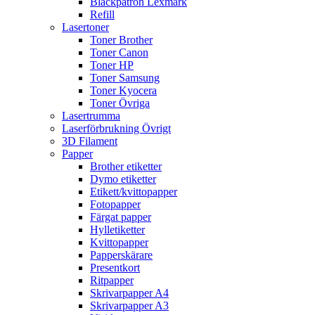
Bläckpatron Lexmark
Refill
Lasertoner
Toner Brother
Toner Canon
Toner HP
Toner Samsung
Toner Kyocera
Toner Övriga
Lasertrumma
Laserförbrukning Övrigt
3D Filament
Papper
Brother etiketter
Dymo etiketter
Etikett/kvittopapper
Fotopapper
Färgat papper
Hylletiketter
Kvittopapper
Papperskärare
Presentkort
Ritpapper
Skrivarpapper A4
Skrivarpapper A3