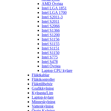
AMD Övriga
Intel LGA 1851
Intel LGA 1700
Intel S2011-3
Intel S2011
Intel S2066
Intel S1366
Intel S1200
Intel S1156
Intel S1155
Intel S1151
Intel S1150
Intel S775
Intel S478
Intel Övriga
Laptop CPU kylare
Fläktkablar
Fläktkontroller
Fläkttillbehör
Grafikkylning
Kylpasta/Lim
Laptop-kylare
Minneskylning
Vattenkylning
Övrig Kylning