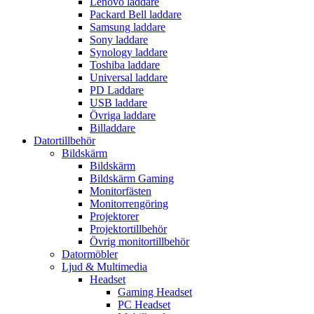
Lenovo laddare
Packard Bell laddare
Samsung laddare
Sony laddare
Synology laddare
Toshiba laddare
Universal laddare
PD Laddare
USB laddare
Övriga laddare
Billaddare
Datortillbehör
Bildskärm
Bildskärm
Bildskärm Gaming
Monitorfästen
Monitorrengöring
Projektorer
Projektortillbehör
Övrig monitortillbehör
Datormöbler
Ljud & Multimedia
Headset
Gaming Headset
PC Headset