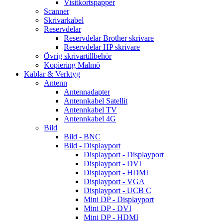
Visitkortspapper
Scanner
Skrivarkabel
Reservdelar
Reservdelar Brother skrivare
Reservdelar HP skrivare
Övrig skrivartillbehör
Kopiering Malmö
Kablar & Verktyg
Antenn
Antennadapter
Antennkabel Satellit
Antennkabel TV
Antennkabel 4G
Bild
Bild - BNC
Bild - Displayport
Displayport - Displayport
Displayport - DVI
Displayport - HDMI
Displayport - VGA
Displayport - UCB C
Mini DP - Displayport
Mini DP - DVI
Mini DP - HDMI