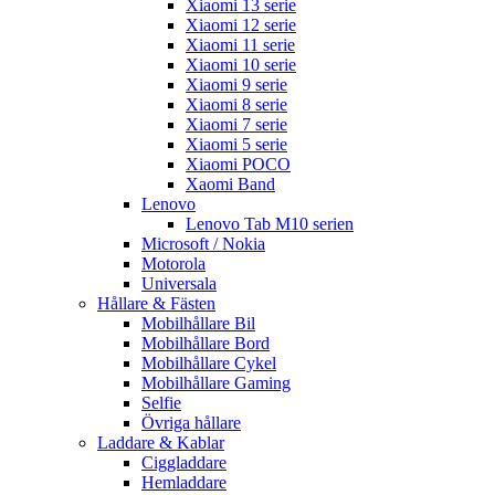
Xiaomi 13 serie
Xiaomi 12 serie
Xiaomi 11 serie
Xiaomi 10 serie
Xiaomi 9 serie
Xiaomi 8 serie
Xiaomi 7 serie
Xiaomi 5 serie
Xiaomi POCO
Xaomi Band
Lenovo
Lenovo Tab M10 serien
Microsoft / Nokia
Motorola
Universala
Hållare & Fästen
Mobilhållare Bil
Mobilhållare Bord
Mobilhållare Cykel
Mobilhållare Gaming
Selfie
Övriga hållare
Laddare & Kablar
Ciggladdare
Hemladdare