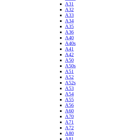
A31
A32
A33
A34
A35
A36
A40
A40s
A41
A42
A50
A50s
A51
A52
A52s
A53
A54
A55
A56
A60
A70
A71
A72
A80
A81