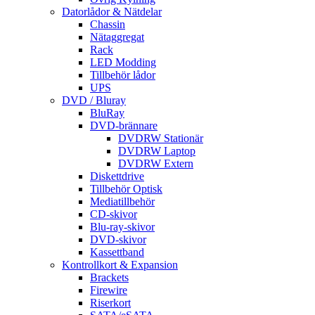
Datorlådor & Nätdelar
Chassin
Nätaggregat
Rack
LED Modding
Tillbehör lådor
UPS
DVD / Bluray
BluRay
DVD-brännare
DVDRW Stationär
DVDRW Laptop
DVDRW Extern
Diskettdrive
Tillbehör Optisk
Mediatillbehör
CD-skivor
Blu-ray-skivor
DVD-skivor
Kassettband
Kontrollkort & Expansion
Brackets
Firewire
Riserkort