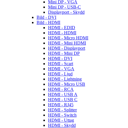
Mini DP - VGA
Mini DP - USB-C
Displayport - Skydd
Bild - DVI
Bild - HDMI
HDMI - EDID
HDMI - HDMI
HDMI - Micro HDMI
HDMI - Mini HDMI
HDMI - Displayport
HDMI - Mini DP
HDMI - DVI
HDMI - Scart
HDMI - VGA
HDMI - Ljud
HDMI - Lightning
HDMI - Micro USB
HDMI - RCA
HDMI - USB A
HDMI - USB C
HDMI - RJ45
HDMI - Splitter
HDMI - Switch
HDMI - Uttag
HDMI - Skydd