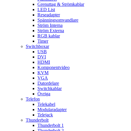
Grenuttag & Strömkablar
LED List
Reseadapter
Spänningsomvandlare
Ström Interna
Ström Externa
RGB kablar
Timer
Switchboxar
USB
DVI
HDMI
Komponentvideo
KVM
VGA
Datordelare
Switchkablar
Övriga
Telefon
Telekabel
Modularadapter
Telejack
Thunderbolt
Thunderbolt 1
Thunderbolt 2