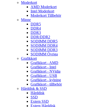
Moderkort
AMD Moderkort
Intel Moderkort
Moderkort Tillbehör
Minne
DDR5
DDR4
DDR3
DDR/DDR2
SODIMM DDR5
SODIMM DDR4
SODIMM DDR3
SODIMM Övriga
Grafikkort
Grafikkort - AMD
Grafikkort - Intel
Grafikkort - NVidia
Grafikkort - USB
Grafikkort - kylning
Grafikkort - tillbehör
Hårddisk & SSD
Hårddisk
SSD
Extern SSD
Extern Hårddisk