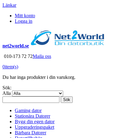
Länkar
Mitt konto
Logga in
net2world.se
010-173 72 72
Maila oss
0
item(s)
Du har inga produkter i din varukorg.
Sök:
Alla
Sök
Gaming dator
Stationära Datorer
Bygg din egen dator
Uppgraderingspaket
Bärbara Datorer