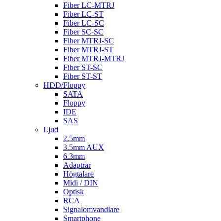
Fiber LC-MTRJ
Fiber LC-ST
Fiber LC-SC
Fiber SC-SC
Fiber MTRJ-SC
Fiber MTRJ-ST
Fiber MTRJ-MTRJ
Fiber ST-SC
Fiber ST-ST
HDD/Floppy
SATA
Floppy
IDE
SAS
Ljud
2.5mm
3.5mm AUX
6.3mm
Adaptrar
Högtalare
Midi / DIN
Optisk
RCA
Signalomvandlare
Smartphone