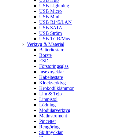
USB Hub
USB Lightning
USB Micro
USB Mini
USB RJ45/LAN
USB SATA
USB Ström
USB TGB/Mus
Verktyg & Material
Batteritestare
Borste
ESD
Förstoringsglas
Insexnycklar
Kabeltestare
Klockverktyg
Krokodilklämmor
Lim & Tejp
Limpistol
Lödning
Modularverktyg
Mätinstrument
Pincetter
Rengöring
Skiftnycklar