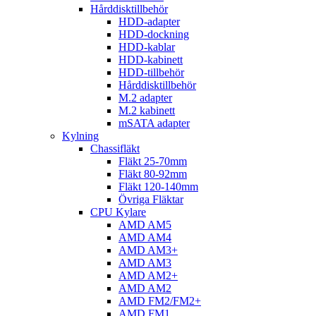
Hårddisktillbehör
HDD-adapter
HDD-dockning
HDD-kablar
HDD-kabinett
HDD-tillbehör
Hårddisktillbehör
M.2 adapter
M.2 kabinett
mSATA adapter
Kylning
Chassifläkt
Fläkt 25-70mm
Fläkt 80-92mm
Fläkt 120-140mm
Övriga Fläktar
CPU Kylare
AMD AM5
AMD AM4
AMD AM3+
AMD AM3
AMD AM2+
AMD AM2
AMD FM2/FM2+
AMD FM1