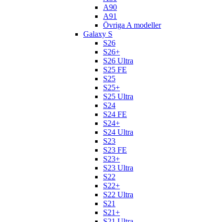
A90
A91
Övriga A modeller
Galaxy S
S26
S26+
S26 Ultra
S25 FE
S25
S25+
S25 Ultra
S24
S24 FE
S24+
S24 Ultra
S23
S23 FE
S23+
S23 Ultra
S22
S22+
S22 Ultra
S21
S21+
S21 Ultra