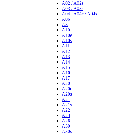
A02 / A02s
A03 / A03s
A04 / A04e / A04s
A06
A8
A10
A10e
A10s
A11
A12
A13
A14
A15
A16
A17
A20
A20e
A20s
A21
A21s
A22
A23
A26
A30
A30s