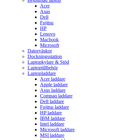
Begagnad laptop
Acer
Asus
Dell
Fujitsu
HP
Lenovo
Macbook
Microsoft
Datorväskor
Dockningsstation
Laptopkylare & Stöd
Laptoptillbehör
Laptopladdare
Acer laddare
Apple laddare
Asus laddare
Compaq laddare
Dell laddare
Fujitsu laddare
HP laddare
IBM laddare
Intel laddare
Microsoft laddare
MSI laddare