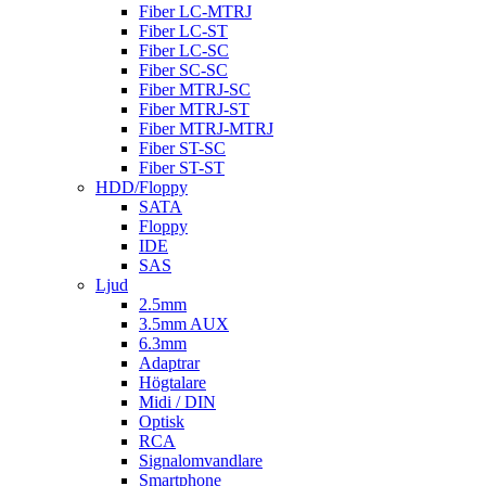
Fiber LC-MTRJ
Fiber LC-ST
Fiber LC-SC
Fiber SC-SC
Fiber MTRJ-SC
Fiber MTRJ-ST
Fiber MTRJ-MTRJ
Fiber ST-SC
Fiber ST-ST
HDD/Floppy
SATA
Floppy
IDE
SAS
Ljud
2.5mm
3.5mm AUX
6.3mm
Adaptrar
Högtalare
Midi / DIN
Optisk
RCA
Signalomvandlare
Smartphone