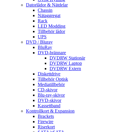
Datorlådor & Nätdelar
Chassin
Nätaggregat
Rack
LED Modding
Tillbehör lådor
UPS
DVD / Bluray
BluRay
DVD-brännare
DVDRW Stationär
DVDRW Laptop
DVDRW Extern
Diskettdrive
Tillbehör Optisk
Mediatillbehör
CD-skivor
Blu-ray-skivor
DVD-skivor
Kassettband
Kontrollkort & Expansion
Brackets
Firewire
Riserkort