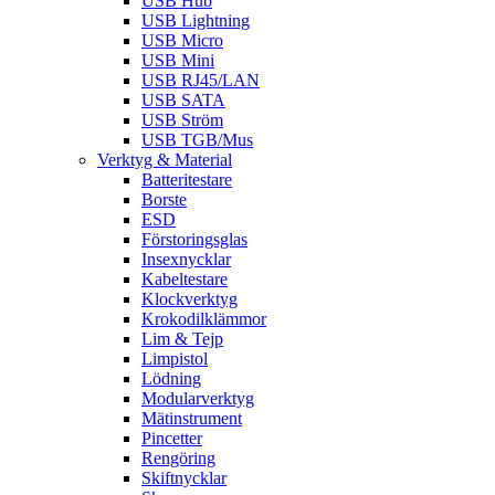
USB Hub
USB Lightning
USB Micro
USB Mini
USB RJ45/LAN
USB SATA
USB Ström
USB TGB/Mus
Verktyg & Material
Batteritestare
Borste
ESD
Förstoringsglas
Insexnycklar
Kabeltestare
Klockverktyg
Krokodilklämmor
Lim & Tejp
Limpistol
Lödning
Modularverktyg
Mätinstrument
Pincetter
Rengöring
Skiftnycklar