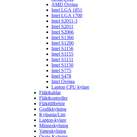
AMD Övriga
Intel LGA 1851
Intel LGA 1700
Intel S2011-3
Intel S2011
Intel S2066
Intel S1366
Intel S1200
Intel S1156
Intel S1155
Intel S1151
Intel S1150
Intel S775
Intel S478
Intel Övriga
Laptop CPU kylare
Fläktkablar
Fläktkontroller
Fläkttillbehör
Grafikkylning
Kylpasta/Lim
Laptop-kylare
Minneskylning
Vattenkylning
Övrig Kylning