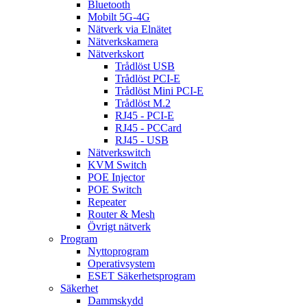
Bluetooth
Mobilt 5G-4G
Nätverk via Elnätet
Nätverkskamera
Nätverkskort
Trådlöst USB
Trådlöst PCI-E
Trådlöst Mini PCI-E
Trådlöst M.2
RJ45 - PCI-E
RJ45 - PCCard
RJ45 - USB
Nätverkswitch
KVM Switch
POE Injector
POE Switch
Repeater
Router & Mesh
Övrigt nätverk
Program
Nyttoprogram
Operativsystem
ESET Säkerhetsprogram
Säkerhet
Dammskydd