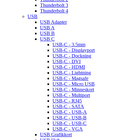
Thunderbolt 3
Thunderbolt 4
USB
USB Adapter
USB A
USB B
USB C
USB-C - 3.5mm
USB-C - Displayport
USB-C - Dockning
USB-C - DVI
USB-C - HDMI
USB-C - Lightning
USB-C - Magsafe
USB-C - Micro USB
USB-C - Minneskort
USB-C - Multiport
USB-C - RJ45
USB-C - SATA
USB-C - USB-A
USB-C - USB-B
USB-C - USB-C
USB-C - VGA
USB Grafikkort