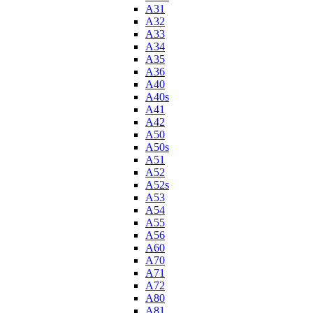
A31
A32
A33
A34
A35
A36
A40
A40s
A41
A42
A50
A50s
A51
A52
A52s
A53
A54
A55
A56
A60
A70
A71
A72
A80
A81