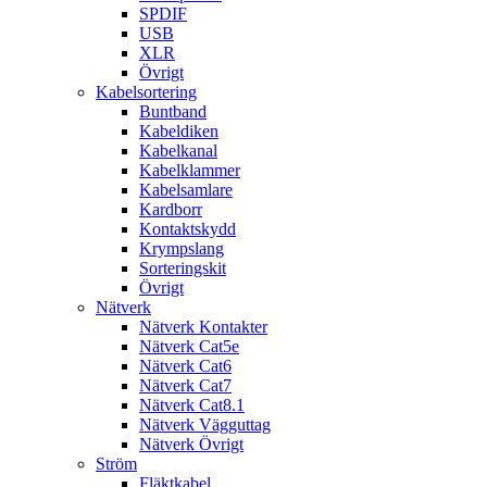
SPDIF
USB
XLR
Övrigt
Kabelsortering
Buntband
Kabeldiken
Kabelkanal
Kabelklammer
Kabelsamlare
Kardborr
Kontaktskydd
Krympslang
Sorteringskit
Övrigt
Nätverk
Nätverk Kontakter
Nätverk Cat5e
Nätverk Cat6
Nätverk Cat7
Nätverk Cat8.1
Nätverk Vägguttag
Nätverk Övrigt
Ström
Fläktkabel