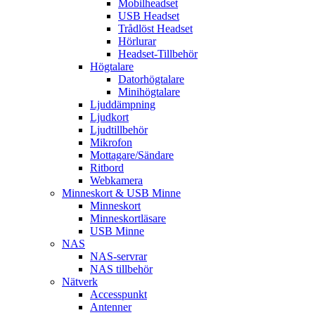
Mobilheadset
USB Headset
Trådlöst Headset
Hörlurar
Headset-Tillbehör
Högtalare
Datorhögtalare
Minihögtalare
Ljuddämpning
Ljudkort
Ljudtillbehör
Mikrofon
Mottagare/Sändare
Ritbord
Webkamera
Minneskort & USB Minne
Minneskort
Minneskortläsare
USB Minne
NAS
NAS-servrar
NAS tillbehör
Nätverk
Accesspunkt
Antenner