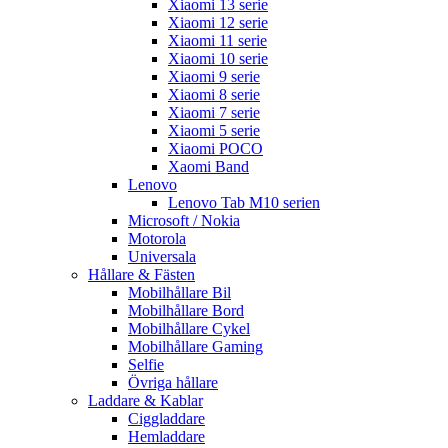
Xiaomi 13 serie
Xiaomi 12 serie
Xiaomi 11 serie
Xiaomi 10 serie
Xiaomi 9 serie
Xiaomi 8 serie
Xiaomi 7 serie
Xiaomi 5 serie
Xiaomi POCO
Xaomi Band
Lenovo
Lenovo Tab M10 serien
Microsoft / Nokia
Motorola
Universala
Hållare & Fästen
Mobilhållare Bil
Mobilhållare Bord
Mobilhållare Cykel
Mobilhållare Gaming
Selfie
Övriga hållare
Laddare & Kablar
Ciggladdare
Hemladdare