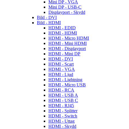
Mini DP - VGA
Mini DP - USB-C
Displayport - Skydd
Bild - DVI
Bild - HDMI
HDMI - EDID
HDMI - HDMI
HDMI - Micro HDMI
HDMI - Mini HDMI
HDMI - Displayport
HDMI - Mini DP
HDMI - DVI
HDMI - Scart
HDMI - VGA
HDMI - Ljud
HDMI - Lightning
HDMI - Micro USB
HDMI - RCA
HDMI - USB A
HDMI - USB C
HDMI - RJ45
HDMI - Splitter
HDMI - Switch
HDMI - Uttag
HDMI - Skydd