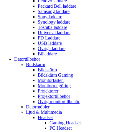
Lenovo laddare
Packard Bell laddare
Samsung laddare
Sony laddare
Synology laddare
Toshiba laddare
Universal laddare
PD Laddare
USB laddare
Övriga laddare
Billaddare
Datortillbehör
Bildskärm
Bildskärm
Bildskärm Gaming
Monitorfästen
Monitorrengöring
Projektorer
Projektortillbehör
Övrig monitortillbehör
Datormöbler
Ljud & Multimedia
Headset
Gaming Headset
PC Headset