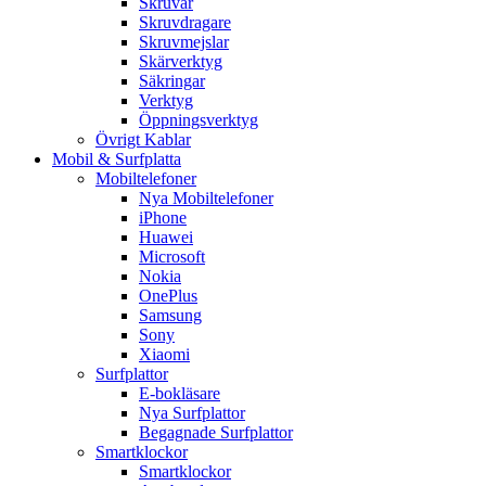
Skruvar
Skruvdragare
Skruvmejslar
Skärverktyg
Säkringar
Verktyg
Öppningsverktyg
Övrigt Kablar
Mobil & Surfplatta
Mobiltelefoner
Nya Mobiltelefoner
iPhone
Huawei
Microsoft
Nokia
OnePlus
Samsung
Sony
Xiaomi
Surfplattor
E-bokläsare
Nya Surfplattor
Begagnade Surfplattor
Smartklockor
Smartklockor