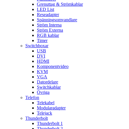
Grenuttag & Strömkablar
LED List
Reseadapter
Spänningsomvandlare
Ström Interna
Ström Externa
RGB kablar
Timer
Switchboxar
USB
DVI
HDMI
Komponentvideo
KVM
VGA
Datordelare
Switchkablar
Övriga
Telefon
Telekabel
Modularadapter
Telejack
Thunderbolt
Thunderbolt 1
Thunderbolt 2