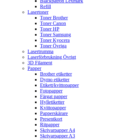
Bläckpatron Lexmark
Refill
Lasertoner
Toner Brother
Toner Canon
Toner HP
Toner Samsung
Toner Kyocera
Toner Övriga
Lasertrumma
Laserförbrukning Övrigt
3D Filament
Papper
Brother etiketter
Dymo etiketter
Etikett/kvittopapper
Fotopapper
Färgat papper
Hylletiketter
Kvittopapper
Papperskärare
Presentkort
Ritpapper
Skrivarpapper A4
Skrivarpapper A3