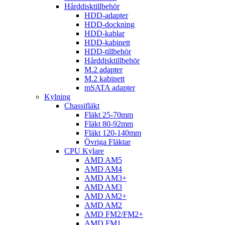
Hårddisktillbehör
HDD-adapter
HDD-dockning
HDD-kablar
HDD-kabinett
HDD-tillbehör
Hårddisktillbehör
M.2 adapter
M.2 kabinett
mSATA adapter
Kylning
Chassifläkt
Fläkt 25-70mm
Fläkt 80-92mm
Fläkt 120-140mm
Övriga Fläktar
CPU Kylare
AMD AM5
AMD AM4
AMD AM3+
AMD AM3
AMD AM2+
AMD AM2
AMD FM2/FM2+
AMD FM1