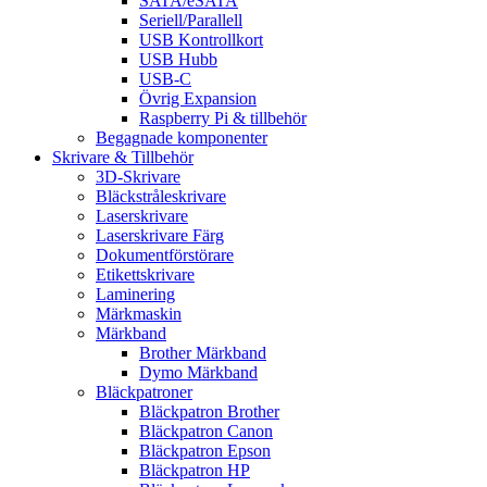
SATA/eSATA
Seriell/Parallell
USB Kontrollkort
USB Hubb
USB-C
Övrig Expansion
Raspberry Pi & tillbehör
Begagnade komponenter
Skrivare & Tillbehör
3D-Skrivare
Bläckstråleskrivare
Laserskrivare
Laserskrivare Färg
Dokumentförstörare
Etikettskrivare
Laminering
Märkmaskin
Märkband
Brother Märkband
Dymo Märkband
Bläckpatroner
Bläckpatron Brother
Bläckpatron Canon
Bläckpatron Epson
Bläckpatron HP