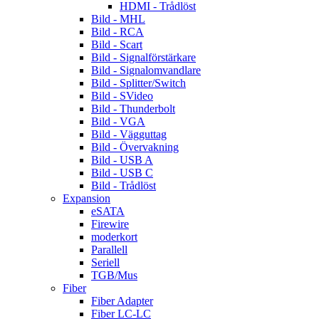
HDMI - Trådlöst
Bild - MHL
Bild - RCA
Bild - Scart
Bild - Signalförstärkare
Bild - Signalomvandlare
Bild - Splitter/Switch
Bild - SVideo
Bild - Thunderbolt
Bild - VGA
Bild - Vägguttag
Bild - Övervakning
Bild - USB A
Bild - USB C
Bild - Trådlöst
Expansion
eSATA
Firewire
moderkort
Parallell
Seriell
TGB/Mus
Fiber
Fiber Adapter
Fiber LC-LC