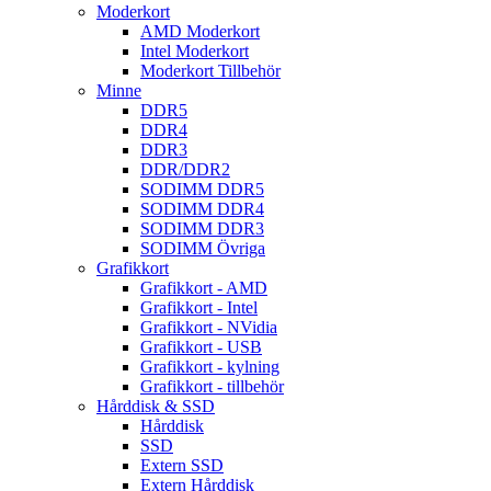
Moderkort
AMD Moderkort
Intel Moderkort
Moderkort Tillbehör
Minne
DDR5
DDR4
DDR3
DDR/DDR2
SODIMM DDR5
SODIMM DDR4
SODIMM DDR3
SODIMM Övriga
Grafikkort
Grafikkort - AMD
Grafikkort - Intel
Grafikkort - NVidia
Grafikkort - USB
Grafikkort - kylning
Grafikkort - tillbehör
Hårddisk & SSD
Hårddisk
SSD
Extern SSD
Extern Hårddisk