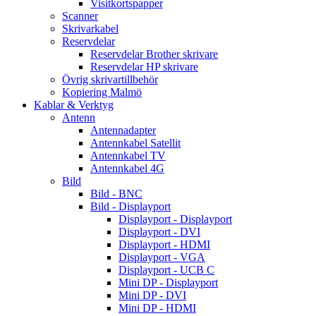
Visitkortspapper
Scanner
Skrivarkabel
Reservdelar
Reservdelar Brother skrivare
Reservdelar HP skrivare
Övrig skrivartillbehör
Kopiering Malmö
Kablar & Verktyg
Antenn
Antennadapter
Antennkabel Satellit
Antennkabel TV
Antennkabel 4G
Bild
Bild - BNC
Bild - Displayport
Displayport - Displayport
Displayport - DVI
Displayport - HDMI
Displayport - VGA
Displayport - UCB C
Mini DP - Displayport
Mini DP - DVI
Mini DP - HDMI