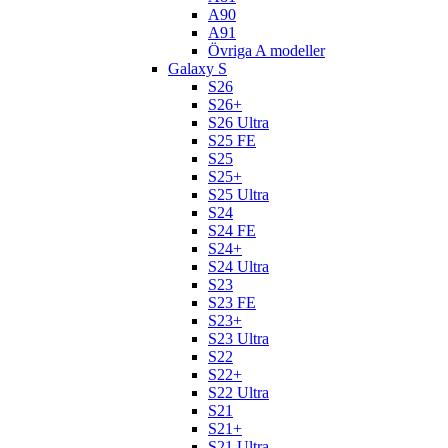
A90
A91
Övriga A modeller
Galaxy S
S26
S26+
S26 Ultra
S25 FE
S25
S25+
S25 Ultra
S24
S24 FE
S24+
S24 Ultra
S23
S23 FE
S23+
S23 Ultra
S22
S22+
S22 Ultra
S21
S21+
S21 Ultra