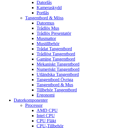
Datorlås
Kameraskydd
Portlås
Tangentbord & Möss
Datormus
Trådlös Mus
Trådlös Presentatör
Musmattor
Mustillbehör
Trådat Tangentbord
Trådlöst Tangentbord
Gaming Tangentbord
Mekaniskt Tangentbord
Numeriskt Tangentbord
Utländska Tangentbord
Tangentbord Övriga
Tangentbord & Mus
Tillbehör Tangentbord
Ergonomi
Datorkomponenter
Processor
AMD CPU
Intel CPU
CPU Fläkt
CPU-Tillbehör