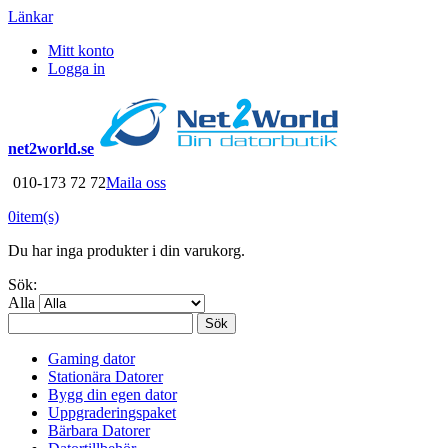
Länkar
Mitt konto
Logga in
net2world.se
010-173 72 72
Maila oss
0
item(s)
Du har inga produkter i din varukorg.
Sök:
Alla
Sök
Gaming dator
Stationära Datorer
Bygg din egen dator
Uppgraderingspaket
Bärbara Datorer