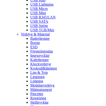
USB Hub
USB Lightning
USB Micro
USB Mini
USB RJ45/LAN
USB SATA
USB Ström
USB TGB/Mus
Verktyg & Material
Batteritestare
Borste
ESD
Förstoringsglas
Insexnycklar
Kabeltestare
Klockverktyg
Krokodilklämmor
Lim & Tejp
Limpistol
Lödning
Modularverktyg
Mätinstrument
Pincetter
Rengöring
Skiftnycklar