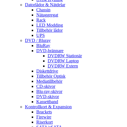
Datorlådor & Nätdelar
Chassin
Nätaggregat
Rack
LED Modding
Tillbehör lådor
UPS
DVD / Bluray
BluRay
DVD-brännare
DVDRW Stationär
DVDRW Laptop
DVDRW Extern
Diskettdrive
Tillbehör Optisk
Mediatillbehör
CD-skivor
Blu-ray-skivor
DVD-skivor
Kassettband
Kontrollkort & Expansion
Brackets
Firewire
Riserkort