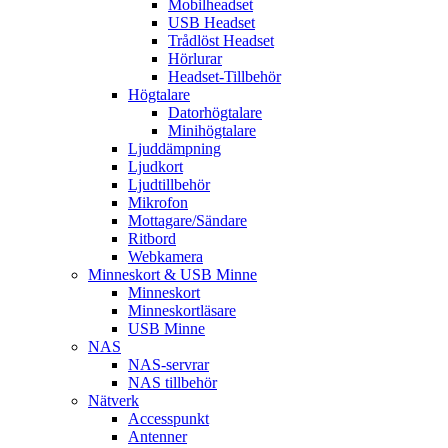
Mobilheadset
USB Headset
Trådlöst Headset
Hörlurar
Headset-Tillbehör
Högtalare
Datorhögtalare
Minihögtalare
Ljuddämpning
Ljudkort
Ljudtillbehör
Mikrofon
Mottagare/Sändare
Ritbord
Webkamera
Minneskort & USB Minne
Minneskort
Minneskortläsare
USB Minne
NAS
NAS-servrar
NAS tillbehör
Nätverk
Accesspunkt
Antenner