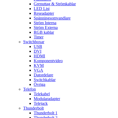
Grenuttag & Strömkablar
LED List
Reseadapter
Spänningsomvandlare
Ström Interna
Ström Externa
RGB kablar
Timer
Switchboxar
USB
DVI
HDMI
Komponentvideo
KVM
VGA
Datordelare
Switchkablar
Övriga
Telefon
Telekabel
Modularadapter
Telejack
Thunderbolt
Thunderbolt 1
Thunderbolt 2