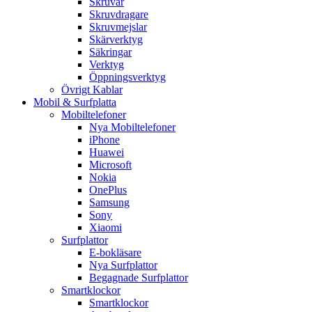
Skruvar
Skruvdragare
Skruvmejslar
Skärverktyg
Säkringar
Verktyg
Öppningsverktyg
Övrigt Kablar
Mobil & Surfplatta
Mobiltelefoner
Nya Mobiltelefoner
iPhone
Huawei
Microsoft
Nokia
OnePlus
Samsung
Sony
Xiaomi
Surfplattor
E-bokläsare
Nya Surfplattor
Begagnade Surfplattor
Smartklockor
Smartklockor