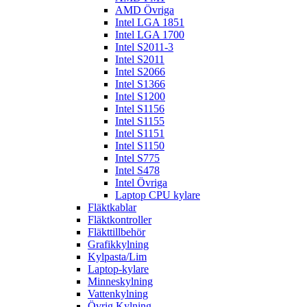
AMD Övriga
Intel LGA 1851
Intel LGA 1700
Intel S2011-3
Intel S2011
Intel S2066
Intel S1366
Intel S1200
Intel S1156
Intel S1155
Intel S1151
Intel S1150
Intel S775
Intel S478
Intel Övriga
Laptop CPU kylare
Fläktkablar
Fläktkontroller
Fläkttillbehör
Grafikkylning
Kylpasta/Lim
Laptop-kylare
Minneskylning
Vattenkylning
Övrig Kylning