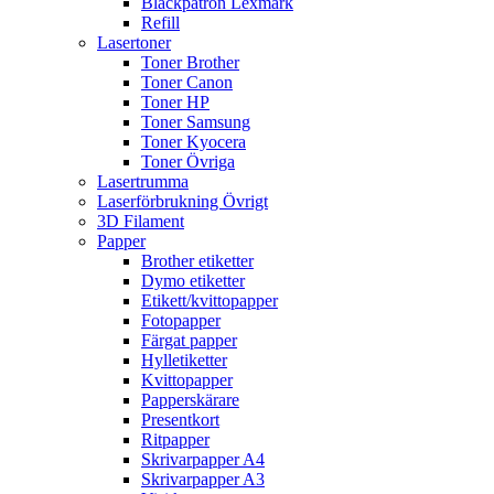
Bläckpatron Lexmark
Refill
Lasertoner
Toner Brother
Toner Canon
Toner HP
Toner Samsung
Toner Kyocera
Toner Övriga
Lasertrumma
Laserförbrukning Övrigt
3D Filament
Papper
Brother etiketter
Dymo etiketter
Etikett/kvittopapper
Fotopapper
Färgat papper
Hylletiketter
Kvittopapper
Papperskärare
Presentkort
Ritpapper
Skrivarpapper A4
Skrivarpapper A3