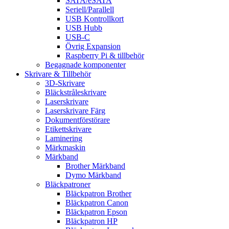
SATA/eSATA
Seriell/Parallell
USB Kontrollkort
USB Hubb
USB-C
Övrig Expansion
Raspberry Pi & tillbehör
Begagnade komponenter
Skrivare & Tillbehör
3D-Skrivare
Bläckstråleskrivare
Laserskrivare
Laserskrivare Färg
Dokumentförstörare
Etikettskrivare
Laminering
Märkmaskin
Märkband
Brother Märkband
Dymo Märkband
Bläckpatroner
Bläckpatron Brother
Bläckpatron Canon
Bläckpatron Epson
Bläckpatron HP