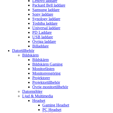
Lenovo laddare
Packard Bell laddare
Samsung laddare
Sony laddare
Synology laddare
Toshiba laddare
Universal laddare
PD Laddare
USB laddare
Övriga laddare
Billaddare
Datortillbehör
Bildskärm
Bildskärm
Bildskärm Gaming
Monitorfästen
Monitorrengöring
Projektorer
Projektortillbehör
Övrig monitortillbehör
Datormöbler
Ljud & Multimedia
Headset
Gaming Headset
PC Headset