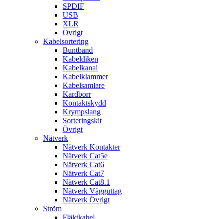
SPDIF
USB
XLR
Övrigt
Kabelsortering
Buntband
Kabeldiken
Kabelkanal
Kabelklammer
Kabelsamlare
Kardborr
Kontaktskydd
Krympslang
Sorteringskit
Övrigt
Nätverk
Nätverk Kontakter
Nätverk Cat5e
Nätverk Cat6
Nätverk Cat7
Nätverk Cat8.1
Nätverk Vägguttag
Nätverk Övrigt
Ström
Fläktkabel