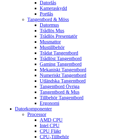
Datorlås
Kameraskydd
Portlås
Tangentbord & Möss
Datormus
Trådlös Mus
Trådlös Presentatör
Musmattor
Mustillbehör
Trådat Tangentbord
Trådlöst Tangentbord
Gaming Tangentbord
Mekaniskt Tangentbord
Numeriskt Tangentbord
Utländska Tangentbord
Tangentbord Övriga
Tangentbord & Mus
Tillbehör Tangentbord
Ergonomi
Datorkomponenter
Processor
AMD CPU
Intel CPU
CPU Fläkt
CPU-Tillbehör