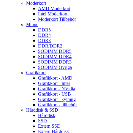
Moderkort
AMD Moderkort
Intel Moderkort
Moderkort Tillbehör
Minne
DDR5
DDR4
DDR3
DDR/DDR2
SODIMM DDR5
SODIMM DDR4
SODIMM DDR3
SODIMM Övriga
Grafikkort
Grafikkort - AMD
Grafikkort - Intel
Grafikkort - NVidia
Grafikkort - USB
Grafikkort - kylning
Grafikkort - tillbehör
Hårddisk & SSD
Hårddisk
SSD
Extern SSD
Extern Hårddisk