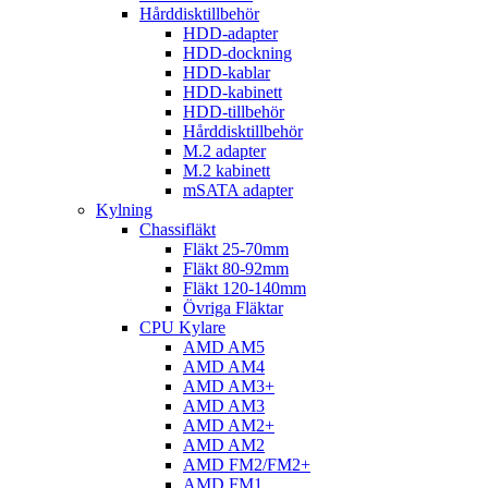
Hårddisktillbehör
HDD-adapter
HDD-dockning
HDD-kablar
HDD-kabinett
HDD-tillbehör
Hårddisktillbehör
M.2 adapter
M.2 kabinett
mSATA adapter
Kylning
Chassifläkt
Fläkt 25-70mm
Fläkt 80-92mm
Fläkt 120-140mm
Övriga Fläktar
CPU Kylare
AMD AM5
AMD AM4
AMD AM3+
AMD AM3
AMD AM2+
AMD AM2
AMD FM2/FM2+
AMD FM1