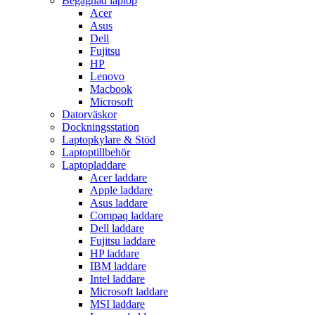
Begagnad laptop
Acer
Asus
Dell
Fujitsu
HP
Lenovo
Macbook
Microsoft
Datorväskor
Dockningsstation
Laptopkylare & Stöd
Laptoptillbehör
Laptopladdare
Acer laddare
Apple laddare
Asus laddare
Compaq laddare
Dell laddare
Fujitsu laddare
HP laddare
IBM laddare
Intel laddare
Microsoft laddare
MSI laddare