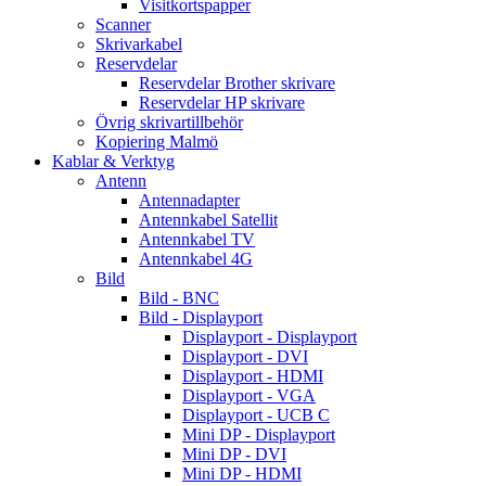
Visitkortspapper
Scanner
Skrivarkabel
Reservdelar
Reservdelar Brother skrivare
Reservdelar HP skrivare
Övrig skrivartillbehör
Kopiering Malmö
Kablar & Verktyg
Antenn
Antennadapter
Antennkabel Satellit
Antennkabel TV
Antennkabel 4G
Bild
Bild - BNC
Bild - Displayport
Displayport - Displayport
Displayport - DVI
Displayport - HDMI
Displayport - VGA
Displayport - UCB C
Mini DP - Displayport
Mini DP - DVI
Mini DP - HDMI