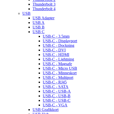
Thunderbolt 3
Thunderbolt 4
USB
USB Adapter
USB A
USB B
USB C
USB-C - 3.5mm
USB-C - Displayport
USB-C - Dockning
USB-C - DVI
USB-C - HDMI
USB-C - Lightning
USB-C - Magsafe
USB-C - Micro USB
USB-C - Minneskort
USB-C - Multiport
USB-C - RJ45
USB-C - SATA
USB-C - USB-A
USB-C - USB-B
USB-C - USB-C
USB-C - VGA
USB Grafikkort