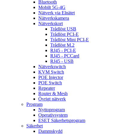
Bluetooth
Mobilt 5G-4G
Nätverk via Elnätet
Nätverkskamera
Nätverkskort
Trådlöst USB
Trådlöst PCI-E
Trådlöst Mini PCI-E
Trådlöst M.2
RJ45 - PCI-E
RJ45 - PCCard
RJ45 - USB
Nätverkswitch
KVM Switch
POE Injector
POE Switch
Repeater
Router & Mesh
Övrigt nätverk
Program
Nyttoprogram
Operativsystem
ESET Säkerhetsprogram
Säkerhet
Dammskydd