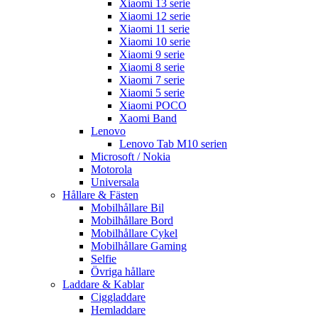
Xiaomi 13 serie
Xiaomi 12 serie
Xiaomi 11 serie
Xiaomi 10 serie
Xiaomi 9 serie
Xiaomi 8 serie
Xiaomi 7 serie
Xiaomi 5 serie
Xiaomi POCO
Xaomi Band
Lenovo
Lenovo Tab M10 serien
Microsoft / Nokia
Motorola
Universala
Hållare & Fästen
Mobilhållare Bil
Mobilhållare Bord
Mobilhållare Cykel
Mobilhållare Gaming
Selfie
Övriga hållare
Laddare & Kablar
Ciggladdare
Hemladdare