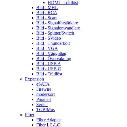
HDMI - Trådlöst
Bild - MHL
Bild - RCA
Bild - Scart
Bild - Signalförstärkare
Bild - Signalomvandlare
Bild - Splitter/Switch
Bild - SVideo
Bild - Thunderbolt
Bild - VGA
Bild - Vägguttag
Bild - Övervakning
Bild - USB A
Bild - USB C
Bild - Trådlöst
Expansion
eSATA
Firewire
moderkort
Parallell
Seriell
TGB/Mus
Fiber
Fiber Adapter
Fiber LC-LC