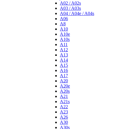
A02 / A02s
A03 / A03s
A04 / A04e / A04s
A06
A8
A10
A10e
A10s
A11
A12
A13
A14
A15
A16
A17
A20
A20e
A20s
A21
A21s
A22
A23
A26
A30
A30s