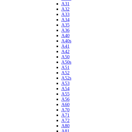
A31
A32
A33
A34
A35
A36
A40
A40s
A41
A42
A50
A50s
A51
A52
A52s
A53
A54
A55
A56
A60
A70
A71
A72
A80
A81