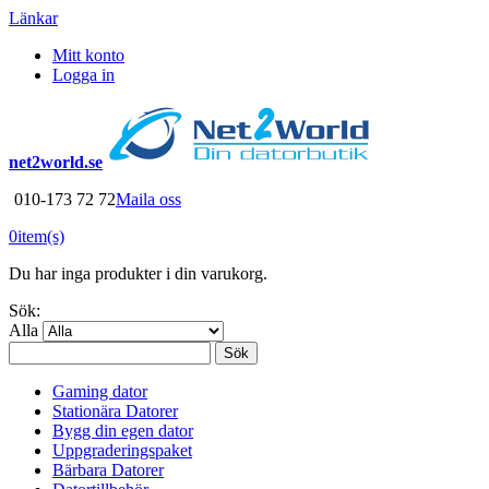
Länkar
Mitt konto
Logga in
net2world.se
010-173 72 72
Maila oss
0
item(s)
Du har inga produkter i din varukorg.
Sök:
Alla
Sök
Gaming dator
Stationära Datorer
Bygg din egen dator
Uppgraderingspaket
Bärbara Datorer