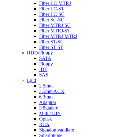
Fiber LC-MTRJ
Fiber LC-ST
Fiber LC-SC
Fiber SC-SC
Fiber MTRJ-SC
Fiber MTRJ-ST
Fiber MTRJ-MTRJ
Fiber ST-SC
Fiber ST-ST
HDD/Floppy
SATA
Floppy
IDE
SAS
Ljud
2.5mm
3.5mm AUX
6.3mm
Adaptrar
Högtalare
Midi / DIN
Optisk
RCA
Signalomvandlare
Smartphone