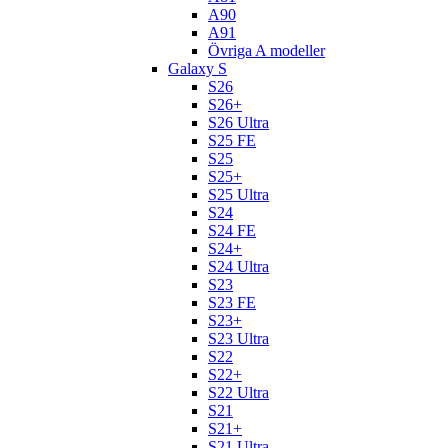
A90
A91
Övriga A modeller
Galaxy S
S26
S26+
S26 Ultra
S25 FE
S25
S25+
S25 Ultra
S24
S24 FE
S24+
S24 Ultra
S23
S23 FE
S23+
S23 Ultra
S22
S22+
S22 Ultra
S21
S21+
S21 Ultra