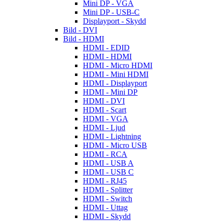
Mini DP - VGA
Mini DP - USB-C
Displayport - Skydd
Bild - DVI
Bild - HDMI
HDMI - EDID
HDMI - HDMI
HDMI - Micro HDMI
HDMI - Mini HDMI
HDMI - Displayport
HDMI - Mini DP
HDMI - DVI
HDMI - Scart
HDMI - VGA
HDMI - Ljud
HDMI - Lightning
HDMI - Micro USB
HDMI - RCA
HDMI - USB A
HDMI - USB C
HDMI - RJ45
HDMI - Splitter
HDMI - Switch
HDMI - Uttag
HDMI - Skydd